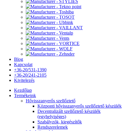
Blog
Kapcsolat
+36-20/531-1390
+36-20/241-2105
Kivitelezés
Kezdőlap
Termékeink
Hővisszanyerős szellőztető
Központi hővisszanyerős szellőztető készülék
Decentralizált szellőztető készülék
(egyhelyiséges)
Szabályzók, kiegészítők
Rendszerelemek