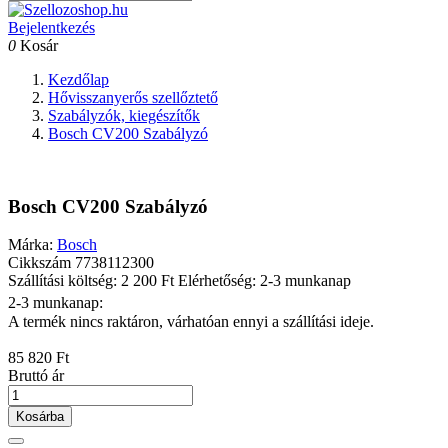
Bejelentkezés
0
Kosár
Kezdőlap
Hővisszanyerős szellőztető
Szabályzók, kiegészítők
Bosch CV200 Szabályzó
Bosch CV200 Szabályzó
Márka:
Bosch
Cikkszám
7738112300
Szállítási költség: 2 200 Ft
Elérhetőség: 2-3 munkanap
2-3 munkanap:
A termék nincs raktáron, várhatóan ennyi a szállítási ideje.
85 820 Ft
Bruttó ár
Kosárba