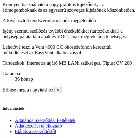
Könnyen használható a nagy grafikus kijelzőnek, az
érintőgomboknak és az egyszerű szöveges kijelzőnek köszönhetően.
A kiválasztott rendszerinformációk megjelenítése.
Igény szerinti szellőzés további érzékelőkkel (tartozékokkal) a
helyiség páratartalmának és VOC-jának megfelelően lehetséges.
Lehetővé teszi a Vent 4000 CC okostelefonon keresztüli
működtetését az EasyVent alkalmazással.
Tartozékok: Internetes átjáró MB LANi szükséges. Típus: CV 200
Garancia
36 hónap
Érintse meg a nagyításhoz
×
Információk
Általános Szerződési Feltételek
Adatkezelési tájékoztató
Elállás a szerződéstől