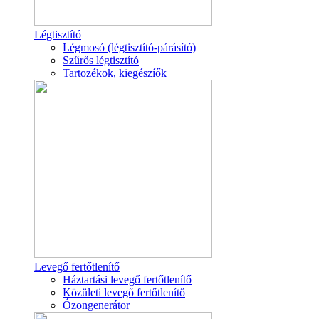
Légtisztító
Légmosó (légtisztító-párásító)
Szűrős légtisztító
Tartozékok, kiegészíők
Levegő fertőtlenítő
Háztartási levegő fertőtlenítő
Közületi levegő fertőtlenítő
Ózongenerátor