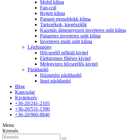
Mobil klíma
Fan-coil
Rejtett klíma
Parapet monoblokk klíma
Tartozékok, kiegészítők
Kazettás álmennyezeti inverteres split klíma
Parapetes inverteres split klíma
Inverteres multi split klíma
Légfüggöny
Hőcserélő nélküli kivitel
Elektromos fűtéses kivitel
Melegvizes hőcserélős kivitel
Párátlanító
Háztartási párátlanító
Ipari párátlanító
Blog
Kapcsolat
Kivitelezés
+36-20/241-2105
+36-20/531-1390
+36-20/960-8840
Menu
Keresés