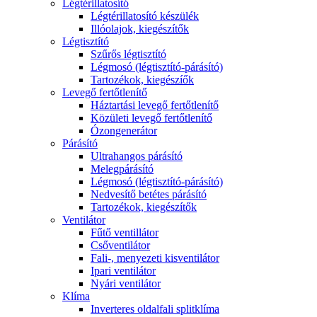
Légtérillatosító
Légtérillatosító készülék
Illóolajok, kiegészítők
Légtisztító
Szűrős légtisztító
Légmosó (légtisztító-párásító)
Tartozékok, kiegészíők
Levegő fertőtlenítő
Háztartási levegő fertőtlenítő
Közületi levegő fertőtlenítő
Ózongenerátor
Párásító
Ultrahangos párásító
Melegpárásító
Légmosó (légtisztító-párásító)
Nedvesítő betétes párásító
Tartozékok, kiegészítők
Ventilátor
Fűtő ventillátor
Csőventilátor
Fali-, menyezeti kisventilátor
Ipari ventilátor
Nyári ventilátor
Klíma
Inverteres oldalfali splitklíma