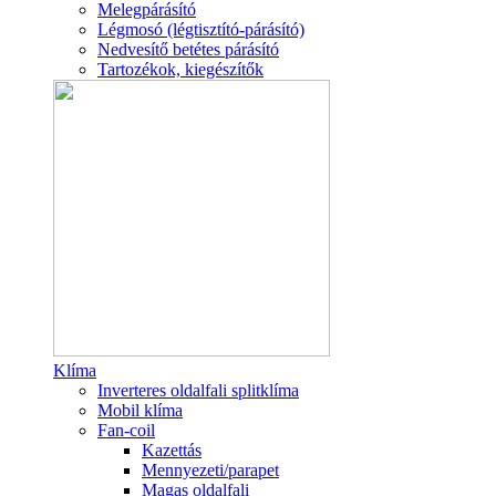
Melegpárásító
Légmosó (légtisztító-párásító)
Nedvesítő betétes párásító
Tartozékok, kiegészítők
Klíma
Inverteres oldalfali splitklíma
Mobil klíma
Fan-coil
Kazettás
Mennyezeti/parapet
Magas oldalfali