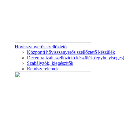
Hővisszanyerős szellőztető
Központi hővisszanyerős szellőztető készülék
Decentralizált szellőztető készülék (egyhelyiséges)
Szabályzók, kiegészítők
Rendszerelemek