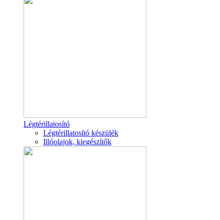
Légtérillatosító
Légtérillatosító készülék
Illóolajok, kiegészítők