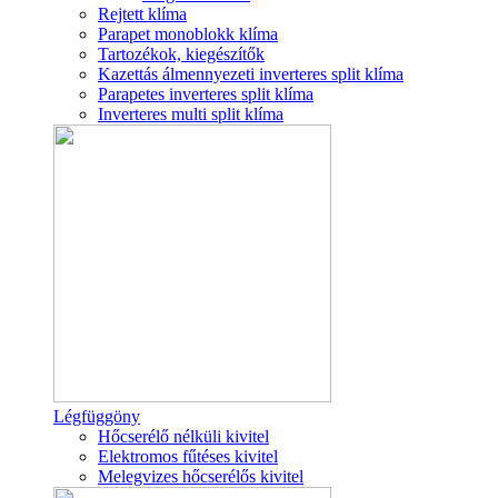
Rejtett klíma
Parapet monoblokk klíma
Tartozékok, kiegészítők
Kazettás álmennyezeti inverteres split klíma
Parapetes inverteres split klíma
Inverteres multi split klíma
Légfüggöny
Hőcserélő nélküli kivitel
Elektromos fűtéses kivitel
Melegvizes hőcserélős kivitel