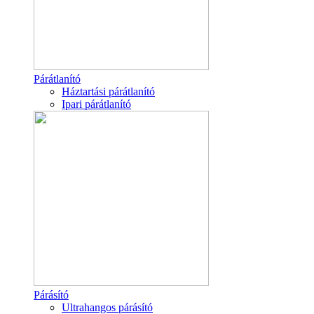
Párátlanító
Háztartási párátlanító
Ipari párátlanító
Párásító
Ultrahangos párásító