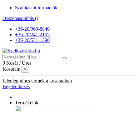
Szállítási információk
Összehasonlítás (
)
+36-20/960-8840
+36-20/241-2105
+36-20/531-1390
0
Kosár
/
Üres
Kosaram
×
Jelenleg nincs termék a kosaradban
Bejelentkezés
Termékeink