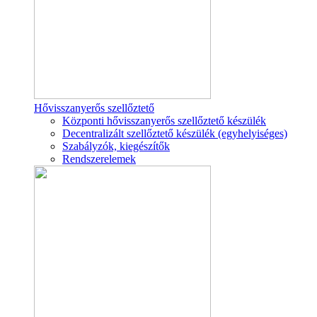
Hővisszanyerős szellőztető
Központi hővisszanyerős szellőztető készülék
Decentralizált szellőztető készülék (egyhelyiséges)
Szabályzók, kiegészítők
Rendszerelemek