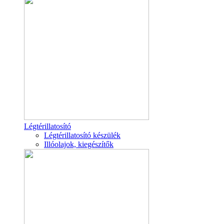
Légtérillatosító
Légtérillatosító készülék
Illóolajok, kiegészítők