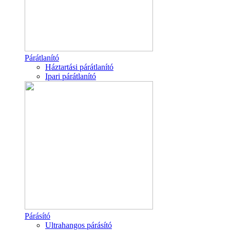
Párátlanító
Háztartási párátlanító
Ipari párátlanító
Párásító
Ultrahangos párásító