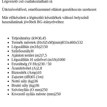
Légvezető cső csatlakoztatható rá
Ütközésvédővel, emelőszemmel ellátott gurulókocsis szerkezet
Már előkészített a légtisztító készülékek változó helyszínű
használatának jövőbeli BG-irányelveihez
Teljesítmény (kW)0,45
Termék méretek (HxSZxM)(mm)833x460x532
Légszállítás (m3/h)2150
SzűrőosztályH
Ajánlott terület (m2)7,5
Légszállítás H szűrővel (m3/h)1000
Feszültség (V/Hz)230 / 50
Áramfelvétel (A)2,8
Biztosíték (Amp)10
Zajszint (dB)65 (1m)
Nettó súly (kg)36
Bruttó súly (kg)36
Szívónyílás (O mm)250
Kivezető nyílás mérete (mm)250