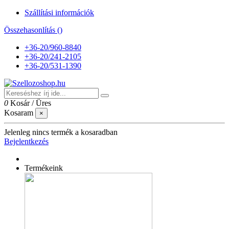
Szállítási információk
Összehasonlítás (
)
+36-20/960-8840
+36-20/241-2105
+36-20/531-1390
0
Kosár
/
Üres
Kosaram
×
Jelenleg nincs termék a kosaradban
Bejelentkezés
Termékeink