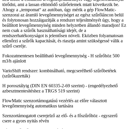
törődni, ami a lassan eltömődő szűrőelemek miatt következik be.
Ahogy a „tempomat“ az autóban, úgy mérik a gép FlowMatic-
szenzorai az áramló levegőmennyiséget az egész szűrőláncon belül
és folytonosan hozzáigazítják a rendszer teljesítményét úgy, hogy a
beállított levegőmennyiség minden helyzetben állandó maradjon! Ez
nem csak a szűrők használhatósági idejét, de a
rendszerhatékonyságot is jelentősen növeli. Eközben folyamatosan
ellenőrzi a szűrők kapacitását, és riasztja amint szükségessé válik a
szűrő cseréje.
Fokozatmentesen beállítható levegőmennyiség - H szűrőhöz 500
m3/h ajánlott
VarioShift rendszer: kombinálható, megcserélhető szűrőbetétek
(szűrőkazetták)
H porosztályig (DIN EN 60335-2-69 szerint) - (engedélyezhető
azbesztmentesítéshez a TRGS 519 szerint)
FlowMatic szenzortámogatású vezérlés az előre választott
levegőmennyiség automatikus tartására
Szenzortámogatott cserejelző az elő- és a főszűrőhöz - egyszerű
csere a gyors nyitás révén