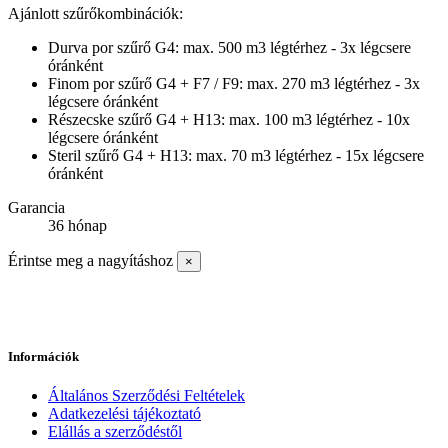
Ajánlott szűrőkombinációk:
Durva por szűrő G4: max. 500 m3 légtérhez - 3x légcsere
óránként
Finom por szűrő G4 + F7 / F9: max. 270 m3 légtérhez - 3x
légcsere óránként
Részecske szűrő G4 + H13: max. 100 m3 légtérhez - 10x
légcsere óránként
Steril szűrő G4 + H13: max. 70 m3 légtérhez - 15x légcsere
óránként
Garancia
36 hónap
Érintse meg a nagyításhoz
×
Információk
Általános Szerződési Feltételek
Adatkezelési tájékoztató
Elállás a szerződéstől