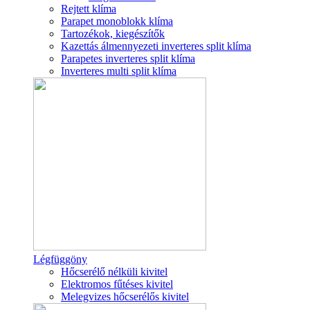
Rejtett klíma
Parapet monoblokk klíma
Tartozékok, kiegészítők
Kazettás álmennyezeti inverteres split klíma
Parapetes inverteres split klíma
Inverteres multi split klíma
Légfüggöny
Hőcserélő nélküli kivitel
Elektromos fűtéses kivitel
Melegvizes hőcserélős kivitel