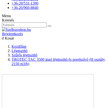
+36-20/531-1390
+36-20/960-8840
Menu
Keresés
Bejelentkezés
0
Kosár
Kezdőlap
Légtisztító
Szűrős légtisztító
TROTEC TAC 3500 ipari légtisztitó és porelszívó (H osztály,
2150 m3/h)