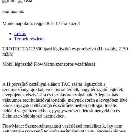
Szállítási idő
Munkanapokon: reggel 8 és 17 óra között
Leírás
Termék részletei
TROTEC TAC 3500 ipari légtisztitó és porelszívó (H osztály, 2150
m3/h)
Mobil légtisztító FlowMatic-szenzoros vezérléssel
A H porszűrő osztállyal ellátott TAC széria légtisztítói a
szennyezőanyagokkal, erős porral terhelt, nagy térfogatú légterek
levegőjének elszívására és tisztítására szolgálnak. A légtisztítás
vákuumos recirkulációval történik, melynek során a levegőben lévő
káros anyagokat eltávolítja és szűrőelemeiben felfogja. Ideális
például vegyi üzemekben, gyógyszerészeti létesítményekben és
élelmiszer-feldolgozó üzemekben.
FlowMatic: Szenzortámogatású vezérléssel rendelkezik, így nem
kell többé a csökkenő levegőteljesítménnyel vagy légcserearánnyal