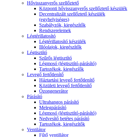
Hővisszanyerős szellőztető
Központi hővisszanyerős szellőztető készülék
Decentralizált szellőztető készülék
(egyhelyiséges)
Szabályzók, kiegészítők
Rendszerelemek
Légtérillatosító
Légtérillatosító készülék
Illóolajok, kiegészítők
Légtisztító
Szűrős légtisztító
Légmosó (légtisztító-párásító)
Tartozékok, kiegészíők
Levegő fertőtlenítő
Háztartási levegő fertőtlenítő
Közületi levegő fertőtlenítő
Ózongenerátor
Párásító
Ultrahangos párásító
Melegpárásító
Légmosó (légtisztító-párásító)
Nedvesítő betétes párásító
Tartozékok, kiegészítők
Ventilátor
Fűtő ventillátor