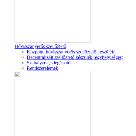
Hővisszanyerős szellőztető
Központi hővisszanyerős szellőztető készülék
Decentralizált szellőztető készülék (egyhelyiséges)
Szabályzók, kiegészítők
Rendszerelemek