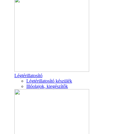
Légtérillatosító
Légtérillatosító készülék
Illóolajok, kiegészítők