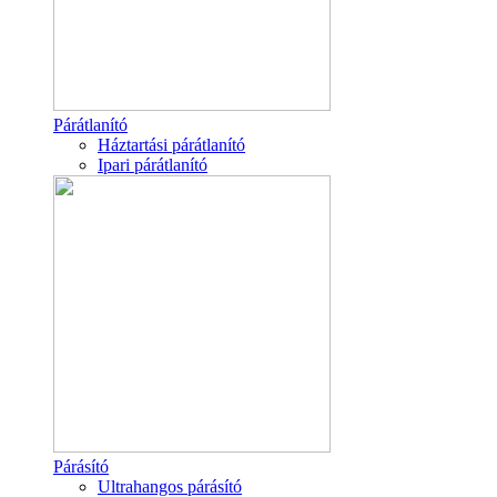
Párátlanító
Háztartási párátlanító
Ipari párátlanító
Párásító
Ultrahangos párásító