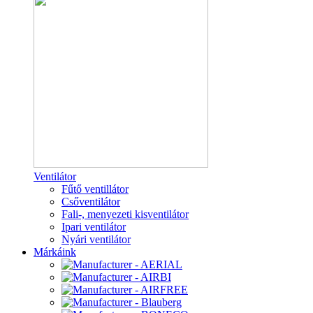
Ventilátor
Fűtő ventillátor
Csőventilátor
Fali-, menyezeti kisventilátor
Ipari ventilátor
Nyári ventilátor
Márkáink