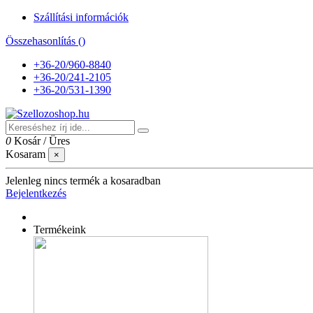
Szállítási információk
Összehasonlítás (
)
+36-20/960-8840
+36-20/241-2105
+36-20/531-1390
0
Kosár
/
Üres
Kosaram
×
Jelenleg nincs termék a kosaradban
Bejelentkezés
Termékeink