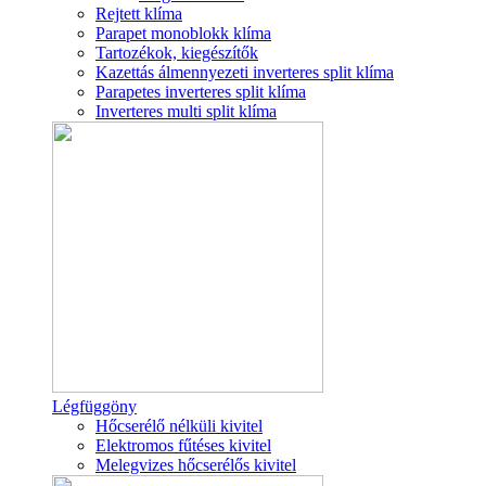
Rejtett klíma
Parapet monoblokk klíma
Tartozékok, kiegészítők
Kazettás álmennyezeti inverteres split klíma
Parapetes inverteres split klíma
Inverteres multi split klíma
Légfüggöny
Hőcserélő nélküli kivitel
Elektromos fűtéses kivitel
Melegvizes hőcserélős kivitel