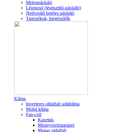
Melegpárásító
Légmosó (légtisztító-párásító)
Nedvesítő betétes párásító
Tartozékok, kiegészítők
Klíma
Inverteres oldalfali splitklíma
Mobil klíma
Fan-coil
Kazettás
Mennyezeti/parapet
Magas oldalfali