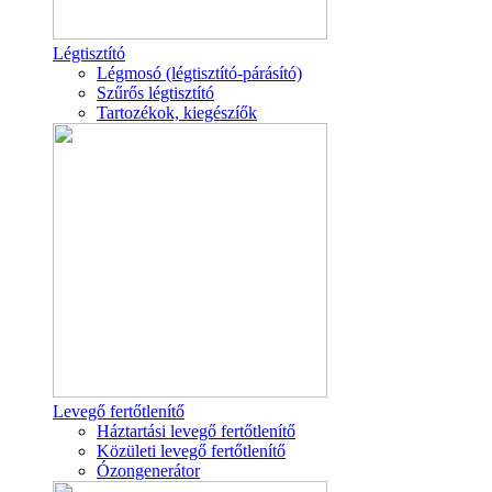
Légtisztító
Légmosó (légtisztító-párásító)
Szűrős légtisztító
Tartozékok, kiegészíők
Levegő fertőtlenítő
Háztartási levegő fertőtlenítő
Közületi levegő fertőtlenítő
Ózongenerátor