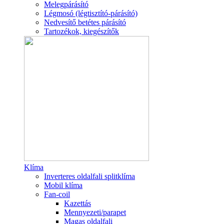
Melegpárásító
Légmosó (légtisztító-párásító)
Nedvesítő betétes párásító
Tartozékok, kiegészítők
Klíma
Inverteres oldalfali splitklíma
Mobil klíma
Fan-coil
Kazettás
Mennyezeti/parapet
Magas oldalfali