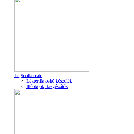
Légtérillatosító
Légtérillatosító készülék
Illóolajok, kiegészítők