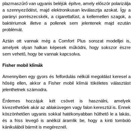
plazmaszűrő van ugyanis beléjük építve, amely először polarizálja 
a szennyeződést, majd elektronikusan leválasztja azokat. Így a 
parányi porrészecskék, a cigarettafüst, a kellemetlen szagok, a 
baktériumok illetve a pollenek sem jelentenek majd ezután 
problémát.
Aztán ott vannak még a Comfort Plus sorozat modelljei is, 
amelyek olyan halkan képesek működni, hogy sokszor észre 
sem vehető, hogy be vannak kapcsolva. 
Fisher mobil klímák
Amennyiben egy gyors és felfordulás nélküli megoldást keresel a 
hőség ellen, akkor a Fisher mobil klímái tökéletes választást 
jelenthetnek számodra. 
Érdemes hozzájuk két csövet is használni, amelyek 
kivezethetőek akár az ablaküvegen vagy falon keresztül is. Ennek 
köszönhetően ugyanis sokkal hatékonyabban hűthető le a lakás, 
és a friss levegő is anélkül áramlik be, hogy a kinti tomboló 
kánikulából bármit is megéreznél. 