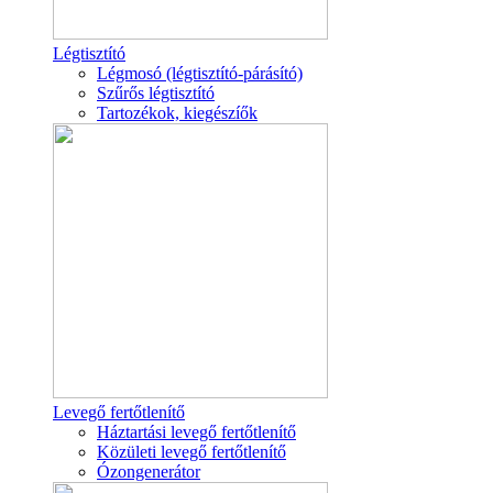
Légtisztító
Légmosó (légtisztító-párásító)
Szűrős légtisztító
Tartozékok, kiegészíők
Levegő fertőtlenítő
Háztartási levegő fertőtlenítő
Közületi levegő fertőtlenítő
Ózongenerátor