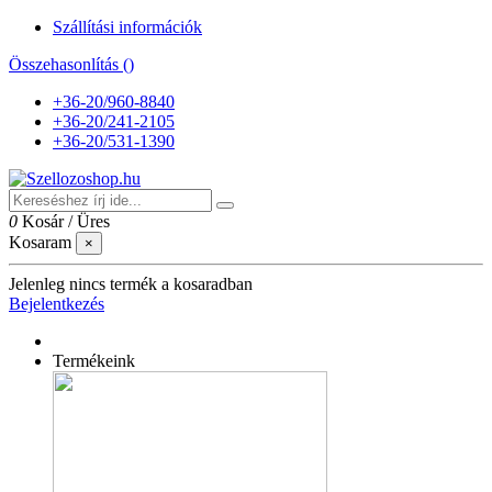
Szállítási információk
Összehasonlítás (
)
+36-20/960-8840
+36-20/241-2105
+36-20/531-1390
0
Kosár
/
Üres
Kosaram
×
Jelenleg nincs termék a kosaradban
Bejelentkezés
Termékeink