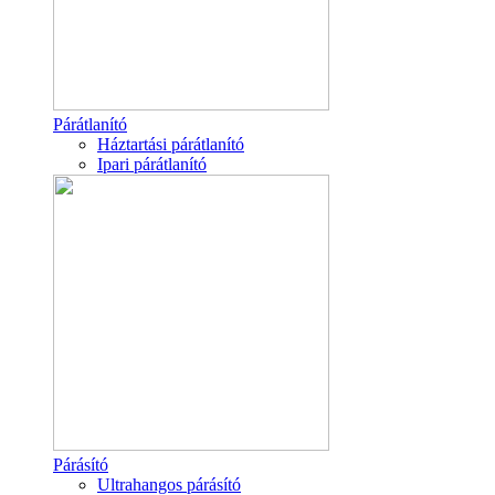
Párátlanító
Háztartási párátlanító
Ipari párátlanító
Párásító
Ultrahangos párásító