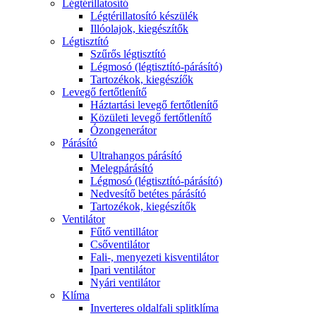
Légtérillatosító
Légtérillatosító készülék
Illóolajok, kiegészítők
Légtisztító
Szűrős légtisztító
Légmosó (légtisztító-párásító)
Tartozékok, kiegészíők
Levegő fertőtlenítő
Háztartási levegő fertőtlenítő
Közületi levegő fertőtlenítő
Ózongenerátor
Párásító
Ultrahangos párásító
Melegpárásító
Légmosó (légtisztító-párásító)
Nedvesítő betétes párásító
Tartozékok, kiegészítők
Ventilátor
Fűtő ventillátor
Csőventilátor
Fali-, menyezeti kisventilátor
Ipari ventilátor
Nyári ventilátor
Klíma
Inverteres oldalfali splitklíma