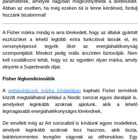
paraméterek, amelyek nagyban megkönnyíthetik a döntésedet. 
Abban az esetben, ha még ezeken túl is lenne kérdésed, fordulj 
hozzánk bizalommal!
A Fisher márka mindig is arra törekedett, hogy az általuk gyártott 
eszközöket a lehető legtöbb extra funkcióval lássák el, és 
versenyképessé tegyék őket az energiahatékonyság 
szempontjából. Mindezt pedig reális árszinten biztosítják. Nem 
kell csodálkozni tehát, hogy ez az egyetlen olyan márka, amely 
elnyerte a Superbrands díjat.
Fisher légkondicionálók
A
webáruházunk márka kínálatában
kapható Fisher termékek 
között megtalálhatod például a Nordic sorozat egyes darabjait is, 
amelyeket leginkább azoknak ajánlunk, akik a lehető 
legmagasabb energiahatékonyságra törekednek. 
De emellett még az Art sorozatból is kínálunk egyes modelleket, 
amelyek leginkább azoknak lesz hasznos, akik tiszta, 
baktériummentes levegőre vágynak az otthonukban. Egy 