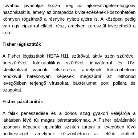
Továbbá javasoljuk hozzá még az ajtórésszigetelő-függöny 
használatát is, amely az öntapadós kivitelezésének köszönhetően 
könnyen rögzíthető a résnyire nyitott ajtóra is. A középen pedig 
van egy cipzárral ellátott rész, amelyen keresztül kivezethető a 
cső.
Fisher légtisztítók
A Fisher légtisztítók HEPA-H11 szűrőval, aktív szén szűrővel, 
porszűrővel, fotokatalitikus szűrővel, ionizátorral és UV-
sterilizálóval vannak felszerelve, amelynek köszönhetően 
rendkívül hatékonyan képesek megszűrni az otthonod 
levegőjében terjengő vírusokat, baktériumat, port, pollent, és 
szagokat.
Fisher párátlanítók
A falak penészedése és a dohos szag gyakori velejárója a 
lakásban lévő túl magas páratartalomnak. A Fisher párátlanítói 
azonban képesek optimális szinten tartani a levegőben lévő 
nedvességet, amelynek köszönhetően az előbb említett 