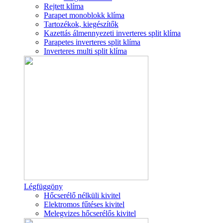
Rejtett klíma
Parapet monoblokk klíma
Tartozékok, kiegészítők
Kazettás álmennyezeti inverteres split klíma
Parapetes inverteres split klíma
Inverteres multi split klíma
Légfüggöny
Hőcserélő nélküli kivitel
Elektromos fűtéses kivitel
Melegvizes hőcserélős kivitel