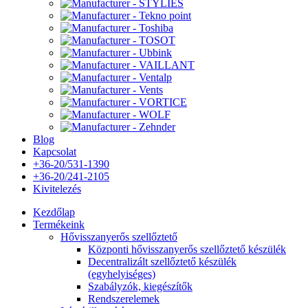
Blog
Kapcsolat
+36-20/531-1390
+36-20/241-2105
Kivitelezés
Kezdőlap
Termékeink
Hővisszanyerős szellőztető
Központi hővisszanyerős szellőztető készülék
Decentralizált szellőztető készülék
(egyhelyiséges)
Szabályzók, kiegészítők
Rendszerelemek