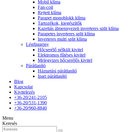
Mobil klíma
Fan-coil
Rejtett klíma
Parapet monoblokk klíma
Tartozékok, kiegészítők
Kazettás álmennyezeti inverteres split klíma
Parapetes inverteres split klíma
Inverteres multi split klíma
Légfüggöny
Hőcserélő nélküli kivitel
Elektromos fűtéses kivitel
Melegvizes hőcserélős kivitel
Párátlanító
Háztartási párátlanító
Ipari párátlanító
Blog
Kapcsolat
Kivitelezés
+36-20/241-2105
+36-20/531-1390
+36-20/960-8840
Menu
Keresés