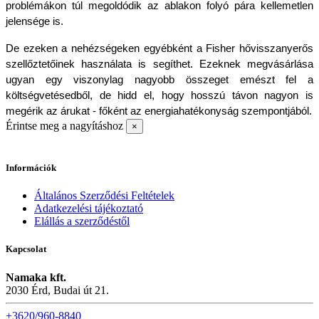
problémákon túl megoldódik az ablakon folyó pára kellemetlen 
jelensége is.
De ezeken a nehézségeken egyébként a Fisher hővisszanyerős 
szellőztetőinek használata is segíthet. Ezeknek megvásárlása 
ugyan egy viszonylag nagyobb összeget emészt fel a 
költségvetésedből, de hidd el, hogy hosszú távon nagyon is 
megérik az árukat - főként az energiahatékonyság szempontjából.
Érintse meg a nagyításhoz
×
Információk
Általános Szerződési Feltételek
Adatkezelési tájékoztató
Elállás a szerződéstől
Kapcsolat
Namaka kft.
2030 Érd, Budai út 21.
+3620/960-8840