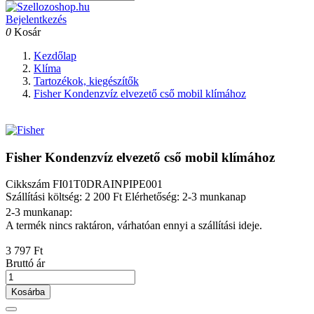
Bejelentkezés
0
Kosár
Kezdőlap
Klíma
Tartozékok, kiegészítők
Fisher Kondenzvíz elvezető cső mobil klímához
Fisher Kondenzvíz elvezető cső mobil klímához
Cikkszám
FI01T0DRAINPIPE001
Szállítási költség: 2 200 Ft
Elérhetőség: 2-3 munkanap
2-3 munkanap:
A termék nincs raktáron, várhatóan ennyi a szállítási ideje.
3 797 Ft
Bruttó ár
Kosárba