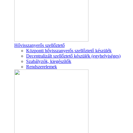
Hővisszanyerős szellőztető
Központi hővisszanyerős szellőztető készülék
Decentralizált szellőztető készülék (egyhelyiséges)
Szabályzók, kiegészítők
Rendszerelemek