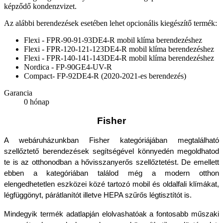
képződő kondenzvizet.
Az alábbi berendezések esetében lehet opcionális kiegészítő termék:
Flexi - FPR-90-91-93DE4-R mobil klíma berendezéshez
Flexi - FPR-120-121-123DE4-R mobil klíma berendezéshez
Flexi - FPR-140-141-143DE4-R mobil klíma berendezéshez
Nordica - FP-90GE4-UV-R
Compact- FP-92DE4-R (2020-2021-es berendezés)
Garancia
0 hónap
Fisher
A webáruházunkban Fisher kategóriájában megtalálható 
szellőztető berendezések segítségével könnyedén megoldhatod 
te is az otthonodban a hővisszanyerős szellőztetést. De emellett 
ebben a kategóriában találod még a modern otthon 
elengedhetetlen eszközei közé tartozó mobil és oldalfali klímákat, 
légfüggönyt, párátlanítót illetve HEPA szűrős légtisztítót is.
Mindegyik termék adatlapján elolvashatóak a fontosabb műszaki 