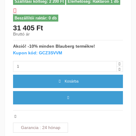
Szállítási költség: 2 200 Ft
Elérhetőség: Raktáron 1 db
Beszállítói raktár: 0 db
31 405 Ft
Bruttó ár
Akció! -10% minden Blauberg termékre!
Kupon kód: GCZ3SVVM
Kosárba
Garancia
24 hónap