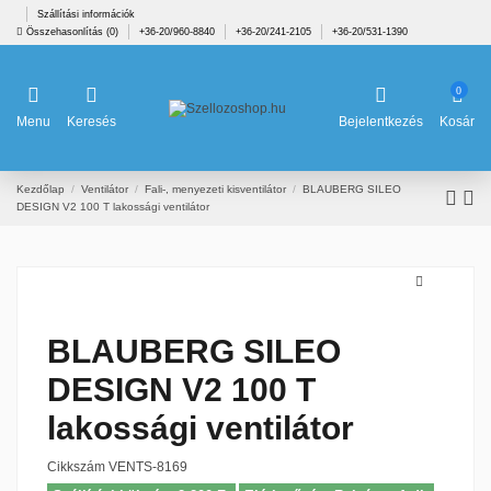
Szállítási információk
Összehasonlítás (
0
)
+36-20/960-8840
+36-20/241-2105
+36-20/531-1390
0
Menu
Keresés
Bejelentkezés
Kosár
Kezdőlap
Ventilátor
Fali-, menyezeti kisventilátor
BLAUBERG SILEO
DESIGN V2 100 T lakossági ventilátor
BLAUBERG SILEO
DESIGN V2 100 T
lakossági ventilátor
Cikkszám
VENTS-8169