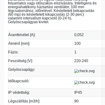
folyamatos vagy időszakos elszívására. Intelligens és
energiahatékony háztartási ventilátor, 100 mm
légcsatornához, időrelével. Késleltetett bekapcsolás
(60 mp) és késleltetett kikapcsolás (2-30 perc)
valamint intervallum kapcsoló (0-24 h).
Golyóscsapágyas kivitel.
Áramfelvétel [A]:
0,052
Átmérő [mm]:
100
Fázis:
1
Feszültség [V]:
220-240
Golyóscsapágy:
Időkapcsoló:
IP védettség:
IP45
Légszállítás [m3/h]:
90