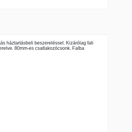
s háztartásbeli beszereléssel. Kizárólag fali
zerelve. 80mm-es csatlakozócsonk. Falba