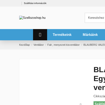
Szállítási információk
Termékeink
Márkáink
Kezdőlap
Ventilátor
Fali-, menyezeti kisventilátor
BLAUBERG VALEO 35
BL
Eg
ven
Cikksz
Szállít