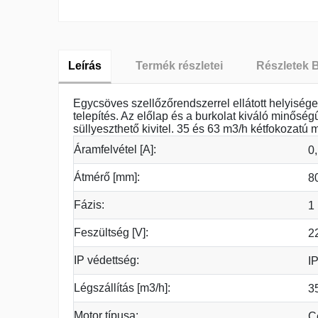
Leírás
Termék részletei
Részletek 
Egycsöves szellőzőrendszerrel ellátott helyisége
telepítés. Az előlap és a burkolat kiváló minő
süllyeszthető kivitel. 35 és 63 m3/h kétfokozatú
Áramfelvétel [A]:
0
Átmérő [mm]:
8
Fázis:
1
Feszültség [V]:
2
IP védettség:
I
Légszállítás [m3/h]:
3
Motor típusa:
C