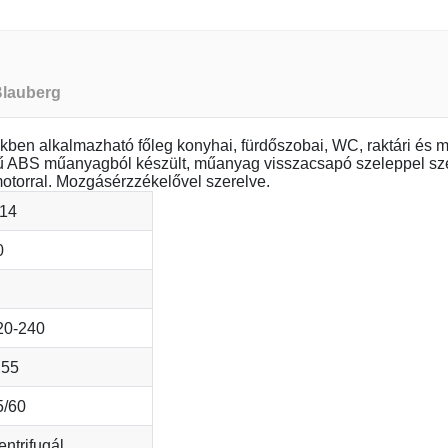
Blauberg
kben alkalmazható főleg konyhai, fürdőszobai, WC, raktári és má
ségű ABS műanyagból készült, műanyag visszacsapó szeleppel s
 motorral. Mozgásérzzékelővel szerelve.
,14
0
20-240
P55
5/60
entrifugál