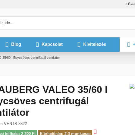
Össz
Blog
Kapcsolat
Kivitelezés
+
/60 I Egycsöves centrifugál ventilátor
AUBERG VALEO 35/60 I
ycsöves centrifugál
tilátor
ám
VENTS-8322
ási költség: 2 200 Ft
Elérhetőség: 2-3 munkanap