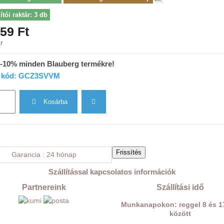
ítói raktár: 3 db
59 Ft
r
 -10% minden Blauberg termékre!
 kód: GCZ3SVVM
Kosárba
Garancia
24 hónap
Szállítással kapcsolatos információk
Partnereink
Szállítási idő
Munkanapokon: reggel 8 és 1
között