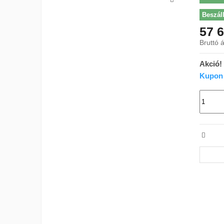
Beszáll
57 6
Bruttó á
Akció!
Kupon