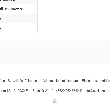
ali, mennyezeti
5
6
vezető szerepet tölt be. A cég olyan termékeket gyárt és forgalmaz, amelyek
24 hónap
s innovatív technológiákat alkalmaznak. A cég nagy hangsúlyt fektet arra, 
rendezés, amely képes friss levegőt bevitelére és a szennyezett levegő elv
hetnek az épületekben, ahol a hőt visszanyerő funkcióval kombinálva haszná
 vagy nagyobb ipari létesítmények számára is. A választékban találhatók ki
lános Szerződési Feltételek
Adatkezelési tájékoztató
Elállás a szerződés
lyek egész épületeket képesek ellátni.
eleljen a különböző igényeknek. A termékek könnyen telepíthetők és karbanta
aka kft.
2030 Érd, Budai út 21.
+3620/960-8840
info@szellozosho
t munkatársakból áll, akik bármilyen kérdés esetén segítenek.
ságot és megbízhatóságot jelent, amikor szellőztető gépekről és rendszerek
olyamatosan fejlesztik termékeiket a legújabb technológiák felhasználásával.