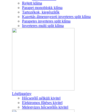
Rejtett klíma
Parapet monoblokk klíma
Tartozékok, kiegészítők
Kazettás álmennyezeti inverteres split klíma
Parapetes inverteres split klíma
Inverteres multi split klíma
Légfüggöny
Hőcserélő nélküli kivitel
Elektromos fűtéses kivitel
Melegvizes hőcserélős kivitel