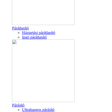
Párátlanító
Háztartási párátlanító
Ipari párátlanító
Párásító
Ultrahangos párásító