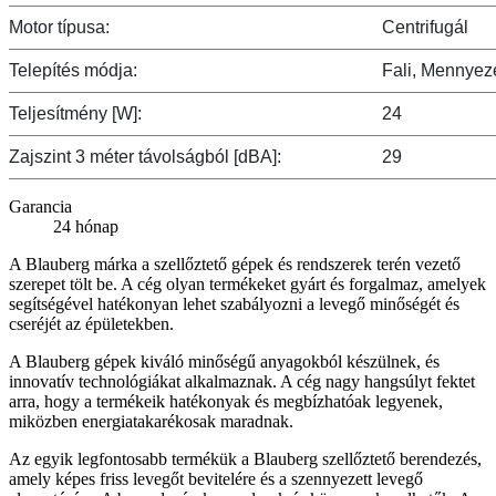
Motor típusa:
Centrifugál
Telepítés módja:
Fali, Mennyeze
Teljesítmény [W]:
24
Zajszint 3 méter távolságból [dBA]:
29
Garancia
24 hónap
A Blauberg márka a szellőztető gépek és rendszerek terén vezető
szerepet tölt be. A cég olyan termékeket gyárt és forgalmaz, amelyek
segítségével hatékonyan lehet szabályozni a levegő minőségét és
cseréjét az épületekben.
A Blauberg gépek kiváló minőségű anyagokból készülnek, és
innovatív technológiákat alkalmaznak. A cég nagy hangsúlyt fektet
arra, hogy a termékeik hatékonyak és megbízhatóak legyenek,
miközben energiatakarékosak maradnak.
Az egyik legfontosabb termékük a Blauberg szellőztető berendezés,
amely képes friss levegőt bevitelére és a szennyezett levegő