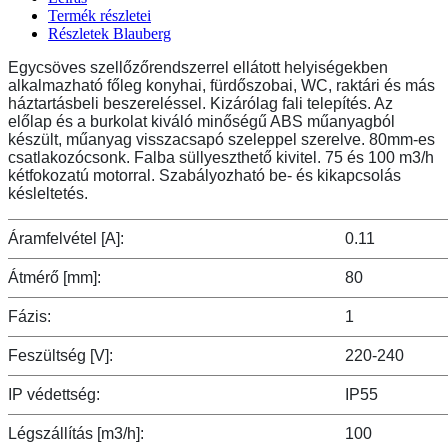
Termék részletei
Részletek Blauberg
Egycsöves szellőzőrendszerrel ellátott helyiségekben
alkalmazható főleg konyhai, fürdőszobai, WC, raktári és más
háztartásbeli beszereléssel. Kizárólag fali telepítés. Az
előlap és a burkolat kiváló minőségű ABS műanyagból
készült, műanyag visszacsapó szeleppel szerelve. 80mm-es
csatlakozócsonk. Falba süllyeszthető kivitel. 75 és 100 m3/h
kétfokozatú motorral. Szabályozható be- és kikapcsolás
késleltetés.
Áramfelvétel [A]:
0.11
Átmérő [mm]:
80
Fázis:
1
Feszültség [V]:
220-240
IP védettség:
IP55
Légszállítás [m3/h]:
100