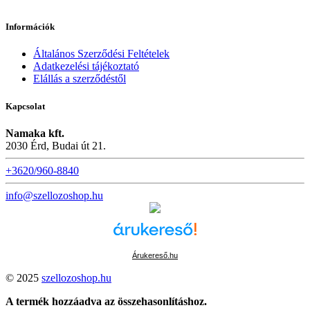
Információk
Általános Szerződési Feltételek
Adatkezelési tájékoztató
Elállás a szerződéstől
Kapcsolat
Namaka kft.
2030 Érd, Budai út 21.
+3620/960-8840
info@szellozoshop.hu
Árukereső.hu
© 2025
szellozoshop.hu
A termék hozzáadva az összehasonlításhoz.