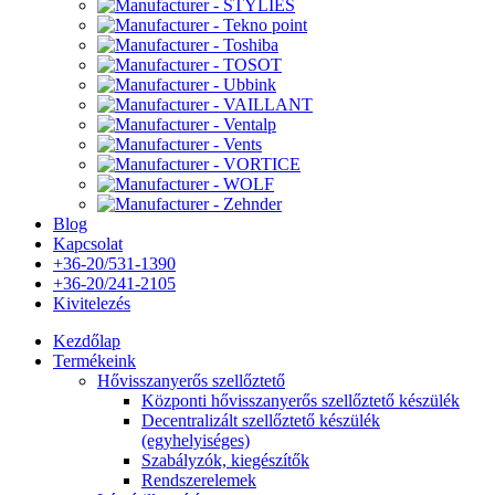
Blog
Kapcsolat
+36-20/531-1390
+36-20/241-2105
Kivitelezés
Kezdőlap
Termékeink
Hővisszanyerős szellőztető
Központi hővisszanyerős szellőztető készülék
Decentralizált szellőztető készülék
(egyhelyiséges)
Szabályzók, kiegészítők
Rendszerelemek