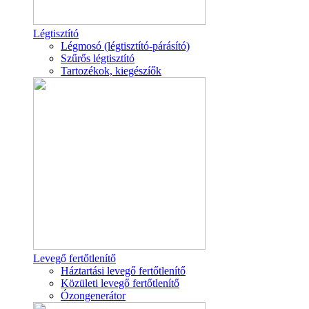
Légtisztító
Légmosó (légtisztító-párásító)
Szűrős légtisztító
Tartozékok, kiegészíők
Levegő fertőtlenítő
Háztartási levegő fertőtlenítő
Közületi levegő fertőtlenítő
Ózongenerátor