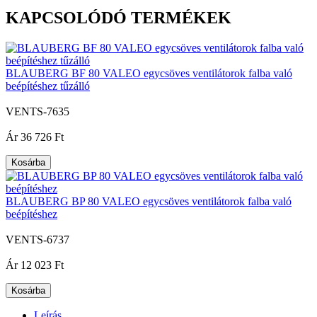
KAPCSOLÓDÓ TERMÉKEK
BLAUBERG BF 80 VALEO egycsöves ventilátorok falba való
beépítéshez tűzálló
VENTS-7635
|
Ár
36 726 Ft
Kosárba
BLAUBERG BP 80 VALEO egycsöves ventilátorok falba való
beépítéshez
VENTS-6737
|
Ár
12 023 Ft
Kosárba
Leírás