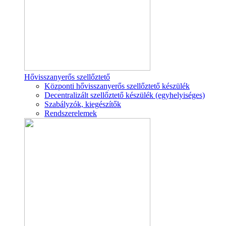
Hővisszanyerős szellőztető
Központi hővisszanyerős szellőztető készülék
Decentralizált szellőztető készülék (egyhelyiséges)
Szabályzók, kiegészítők
Rendszerelemek