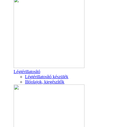
Légtérillatosító
Légtérillatosító készülék
Illóolajok, kiegészítők