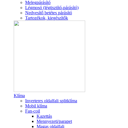
Melegpárásító
Légmosó (légtisztító-párásító)
Nedvesítő betétes párásító
Tartozékok, kiegészítők
Klíma
Inverteres oldalfali splitklíma
Mobil klíma
Fan-coil
Kazettás
Mennyezeti/parapet
Magas oldalfali