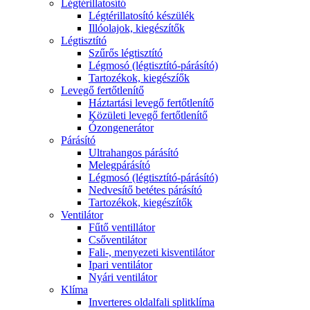
Légtérillatosító
Légtérillatosító készülék
Illóolajok, kiegészítők
Légtisztító
Szűrős légtisztító
Légmosó (légtisztító-párásító)
Tartozékok, kiegészíők
Levegő fertőtlenítő
Háztartási levegő fertőtlenítő
Közületi levegő fertőtlenítő
Ózongenerátor
Párásító
Ultrahangos párásító
Melegpárásító
Légmosó (légtisztító-párásító)
Nedvesítő betétes párásító
Tartozékok, kiegészítők
Ventilátor
Fűtő ventillátor
Csőventilátor
Fali-, menyezeti kisventilátor
Ipari ventilátor
Nyári ventilátor
Klíma
Inverteres oldalfali splitklíma