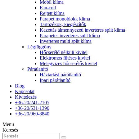
Mobil klíma
Fan-coil
Rejtett klíma
Parapet monoblokk klíma
Tartozékok, kiegészítők
Kazettás álmennyezeti inverteres split klíma
Parapetes inverteres split klíma
Inverteres multi split klíma
Légfüggöny
Hőcserélő nélküli kivitel
Elektromos fűtéses kivitel
Melegvizes hőcserélős kivitel
Párátlanító
Háztartási párátlanító
Ipari párátlanító
Blog
Kapcsolat
Kivitelezés
+36-20/241-2105
+36-20/531-1390
+36-20/960-8840
Menu
Keresés