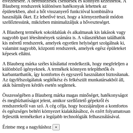
elvezetésére. A berendezések csendesek és könnyen kezelhetők. A
Blauberg rendszerek különösen hatékonyak lehetnek az
épületekben, ahol a hőt visszanyerő funkcióval kombinálva
használják őket. Ez lehetővé teszi, hogy a környezetbarát módon
szellőztessünk, miközben minimalizáljuk a hőveszteséget.
A Blauberg termékek sokoldalúak és alkalmasak kis lakások vagy
nagyobb ipari létesítmények számára is. A választékban találhatók
kis méretű rendszerek, amelyek egyetlen helyiséget szolgálnak ki,
valamint nagyobb, központi rendszerek, amelyek egész épületeket
képesek ellátni.
A Blauberg márka széles kínálattal rendelkezik, hogy megfeleljen a
különböző igényeknek. A termékek könnyen telepíthetők és
karbantarthatók, így komfortos és egyszerű használatot biztosítanak.
Az ügyfélszolgálatuk segítőkész és felkészült munkatársakból áll,
akik bármilyen kérdés esetén segítenek.
Összességében a Blauberg márka magas minőséget, hatékonyságot
és megbízhatóságot jelent, amikor szellőztető gépekről és
rendszerekről van szó. A cég célja, hogy hozzájáruljon a komfortos
és egészséges beltéri környezet kialakításához, és ezért folyamatosan
fejlesztik termékeiket a legújabb technológiák felhasználásával.
Érintse meg a nagyításhoz
×