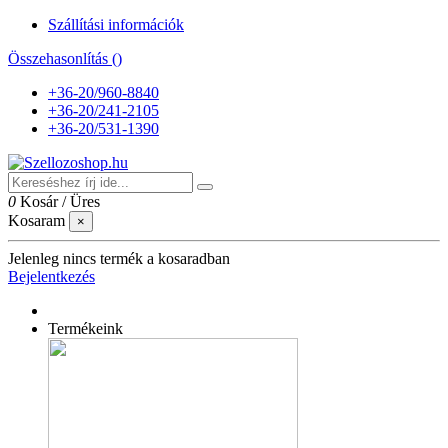
Szállítási információk
Összehasonlítás (
)
+36-20/960-8840
+36-20/241-2105
+36-20/531-1390
0
Kosár
/
Üres
Kosaram
×
Jelenleg nincs termék a kosaradban
Bejelentkezés
Termékeink