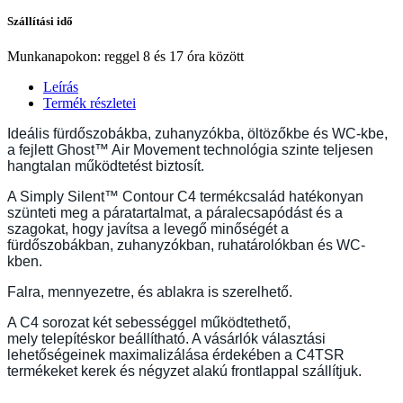
Szállítási idő
Munkanapokon: reggel 8 és 17 óra között
Leírás
Termék részletei
Ideális fürdőszobákba, zuhanyzókba, öltözőkbe és WC-kbe,
a fejlett Ghost™ Air Movement technológia szinte teljesen
hangtalan működtetést biztosít.
A Simply Silent™ Contour C4 termékcsalád hatékonyan
szünteti meg a páratartalmat, a páralecsapódást és a
szagokat, hogy javítsa a levegő minőségét a
fürdőszobákban, zuhanyzókban, ruhatárolókban és WC-
kben.
Falra, mennyezetre, és ablakra is szerelhető.
A C4 sorozat két sebességgel működtethető,
mely telepítéskor beállítható. A vásárlók választási
lehetőségeinek maximalizálása érdekében a C4TSR
termékeket kerek és négyzet alakú frontlappal szállítjuk.