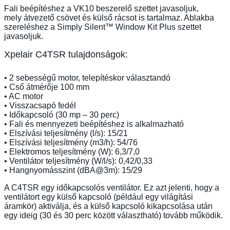
Fali beépítéshez a VK10 beszerelő szettet javasoljuk,
mely átvezető csövet és külső rácsot is tartalmaz. Ablakba
szereléshez a Simply Silent™ Window Kit Plus szettet
javasoljuk.
Xpelair C4TSR tulajdonságok:
• 2 sebességű motor, telepítéskor választandó
• Cső átmérője 100 mm
• AC motor
• Visszacsapó fedél
• Időkapcsoló (30 mp – 30 perc)
• Fali és mennyezeti beépítéshez is alkalmazható
• Elszívási teljesítmény (l/s): 15/21
• Elszívási teljesítmény (m3/h): 54/76
• Elektromos teljesítmény (W): 6,3/7,0
• Ventilátor teljesítmény (W/l/s): 0,42/0,33
• Hangnyomásszint (dBA@3m): 15/29
A C4TSR egy időkapcsolós ventilátor. Ez azt jelenti, hogy a
ventilátort egy külső kapcsoló (például egy világítási
áramkör) aktiválja, és a külső kapcsoló kikapcsolása után
egy ideig (30 és 30 perc között választható) tovább működik.