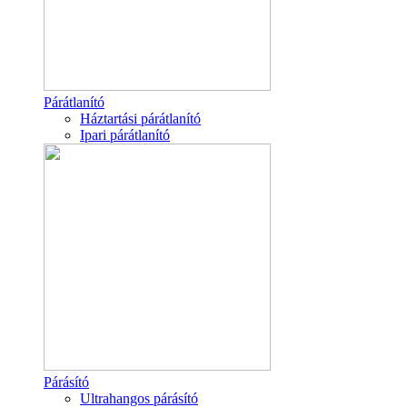
Párátlanító
Háztartási párátlanító
Ipari párátlanító
Párásító
Ultrahangos párásító