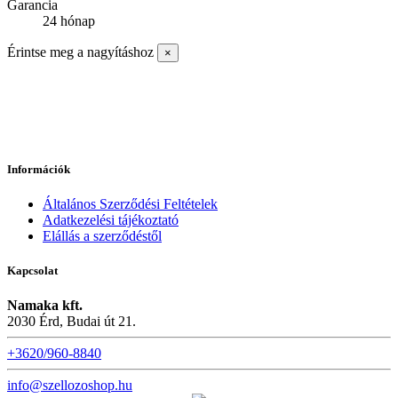
Garancia
24 hónap
Érintse meg a nagyításhoz
×
Információk
Általános Szerződési Feltételek
Adatkezelési tájékoztató
Elállás a szerződéstől
Kapcsolat
Namaka kft.
2030 Érd, Budai út 21.
+3620/960-8840
info@szellozoshop.hu