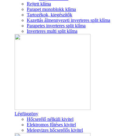
Rejtett klíma
Parapet monoblokk klíma
Tartozékok, kiegészítők
Kazettás álmennyezeti inverteres split klíma
Parapetes inverteres split klíma
Inverteres multi split klíma
Légfüggöny
Hőcserélő nélküli kivitel
Elektromos fűtéses kivitel
Melegvizes hőcserélős kivitel