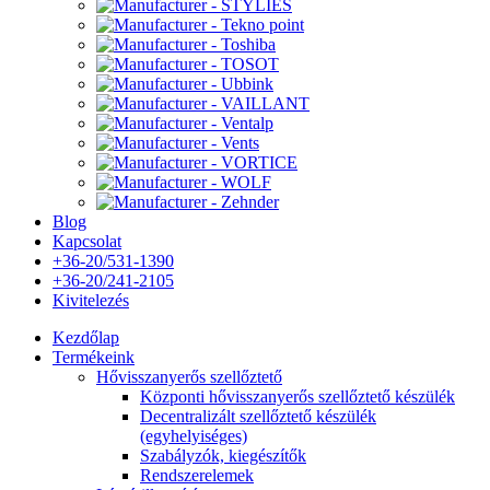
Blog
Kapcsolat
+36-20/531-1390
+36-20/241-2105
Kivitelezés
Kezdőlap
Termékeink
Hővisszanyerős szellőztető
Központi hővisszanyerős szellőztető készülék
Decentralizált szellőztető készülék
(egyhelyiséges)
Szabályzók, kiegészítők
Rendszerelemek