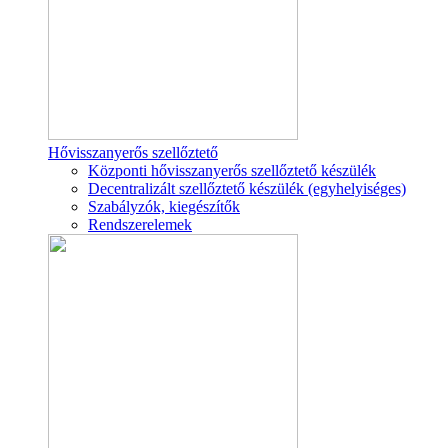
Hővisszanyerős szellőztető
Központi hővisszanyerős szellőztető készülék
Decentralizált szellőztető készülék (egyhelyiséges)
Szabályzók, kiegészítők
Rendszerelemek