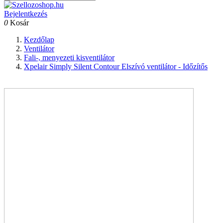
Bejelentkezés
0
Kosár
Kezdőlap
Ventilátor
Fali-, menyezeti kisventilátor
Xpelair Simply Silent Contour Elszívó ventilátor - Időzítős