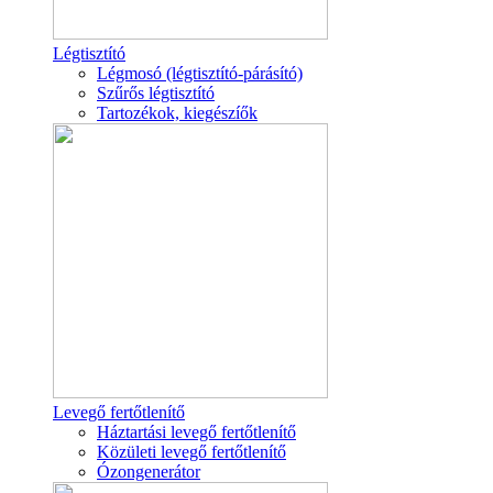
Légtisztító
Légmosó (légtisztító-párásító)
Szűrős légtisztító
Tartozékok, kiegészíők
Levegő fertőtlenítő
Háztartási levegő fertőtlenítő
Közületi levegő fertőtlenítő
Ózongenerátor