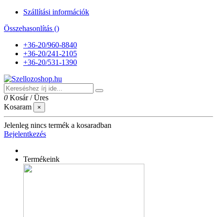
Szállítási információk
Összehasonlítás (
)
+36-20/960-8840
+36-20/241-2105
+36-20/531-1390
0
Kosár
/
Üres
Kosaram
×
Jelenleg nincs termék a kosaradban
Bejelentkezés
Termékeink