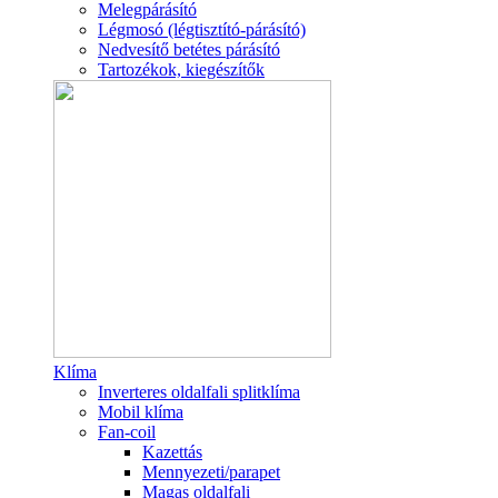
Melegpárásító
Légmosó (légtisztító-párásító)
Nedvesítő betétes párásító
Tartozékok, kiegészítők
Klíma
Inverteres oldalfali splitklíma
Mobil klíma
Fan-coil
Kazettás
Mennyezeti/parapet
Magas oldalfali