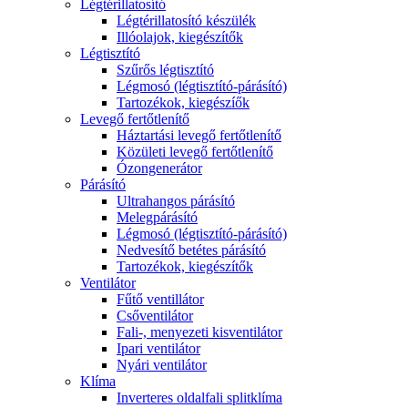
Légtérillatosító
Légtérillatosító készülék
Illóolajok, kiegészítők
Légtisztító
Szűrős légtisztító
Légmosó (légtisztító-párásító)
Tartozékok, kiegészíők
Levegő fertőtlenítő
Háztartási levegő fertőtlenítő
Közületi levegő fertőtlenítő
Ózongenerátor
Párásító
Ultrahangos párásító
Melegpárásító
Légmosó (légtisztító-párásító)
Nedvesítő betétes párásító
Tartozékok, kiegészítők
Ventilátor
Fűtő ventillátor
Csőventilátor
Fali-, menyezeti kisventilátor
Ipari ventilátor
Nyári ventilátor
Klíma
Inverteres oldalfali splitklíma