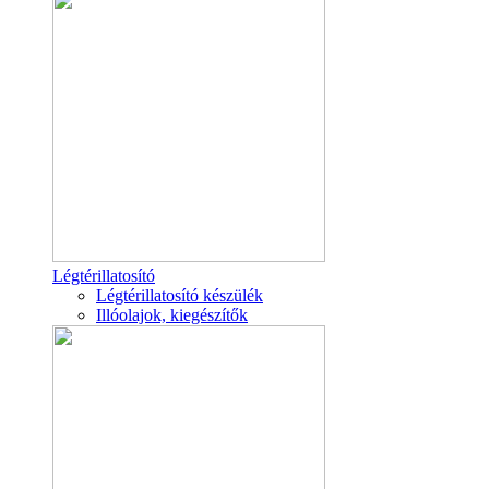
Légtérillatosító
Légtérillatosító készülék
Illóolajok, kiegészítők