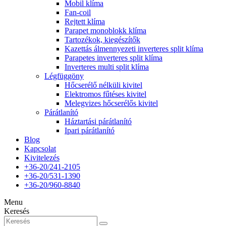
Mobil klíma
Fan-coil
Rejtett klíma
Parapet monoblokk klíma
Tartozékok, kiegészítők
Kazettás álmennyezeti inverteres split klíma
Parapetes inverteres split klíma
Inverteres multi split klíma
Légfüggöny
Hőcserélő nélküli kivitel
Elektromos fűtéses kivitel
Melegvizes hőcserélős kivitel
Párátlanító
Háztartási párátlanító
Ipari párátlanító
Blog
Kapcsolat
Kivitelezés
+36-20/241-2105
+36-20/531-1390
+36-20/960-8840
Menu
Keresés