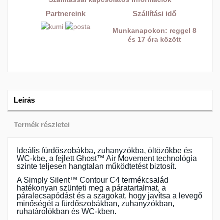
Partnereink
Szállítási idő
Munkanapokon: reggel 8
és 17 óra között
Leírás
Termék részletei
Ideális fürdőszobákba, zuhanyzókba, öltözőkbe és
WC-kbe, a fejlett Ghost™ Air Movement technológia
szinte teljesen hangtalan működtetést biztosít.
A Simply Silent™ Contour C4 termékcsalád
hatékonyan szünteti meg a páratartalmat, a
páralecsapódást és a szagokat, hogy javítsa a levegő
minőségét a fürdőszobákban, zuhanyzókban,
ruhatárolókban és WC-kben.