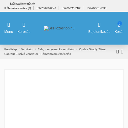
Szállítási információk
Összehasonlítás (
0
)
+36-20/960-8840
+36-20/241-2105
+36-20/531-1390
0
Menu
Keresés
Bejelentkezés
Kosár
Kezdőlap
Ventilátor
Fali-, menyezeti kisventilátor
Xpelair Simply Silent
Contour Elszívó ventilátor - Páratartalom érzékelős