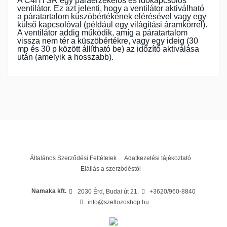
A C4HTSR egy páraérzékelős és időkapcsolós
ventilátor. Ez azt jelenti, hogy a ventilátor aktiválható
a páratartalom küszöbértékének elérésével vagy egy
külső kapcsolóval (például egy világítási áramkörrel).
A ventilátor addig működik, amíg a páratartalom
vissza nem tér a küszöbértékre, vagy egy ideig (30
mp és 30 p között állítható be) az időzítő aktiválása
után (amelyik a hosszabb).
Garancia
24 hónap
Általános Szerződési Feltételek
Adatkezelési tájékoztató
Elállás a szerződéstől
Namaka kft.
2030 Érd, Budai út 21.
+3620/960-8840
info@szellozoshop.hu