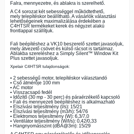
Falra, mennyezetre, és ablakra is szerelhető.
A C4 sorozat két sebességgel működtethető,
mely telepítéskor beállítható. A vásárlók választási
lehetőségeinek maximalizálása érdekében a
C4HTSR termékeket kerek és négyzet alakú
frontlappal szállítjuk.
Fali beépítéshez a VK10 beszerelő szettet javasoljuk,
mely átvezető csövet és külső rácsot is tartalmaz.
Ablakba szereléshez a Simply Silent™ Window Kit
Plus szettet javasoljuk.
Xpelair C4HTSR tulajdonságok:
• 2 sebességű motor, telepítéskor választandó
• Cső átmérője 100 mm
• AC motor
• Visszacsapó fedél
• Időzítő (30 mp - 30 perc) és páraérzékelő kapcsoló
• Fali és mennyezeti beépítéshez is alkalmazható
• Elszívási teljesítmény (l/s): 15/21
• Elszívási teljesítmény (m3/h): 54/76
• Elektromos teljesítmény (W): 6,3/7,0
• Ventilátor teljesítmény (W/l/s): 0,42/0,33
• Hangnyomásszint (dBA@3m): 15/29