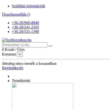
Szállítási információk
Összehasonlítás (
)
+36-20/960-8840
+36-20/241-2105
+36-20/531-1390
0
Kosár
/
Üres
Kosaram
×
Jelenleg nincs termék a kosaradban
Bejelentkezés
Termékeink