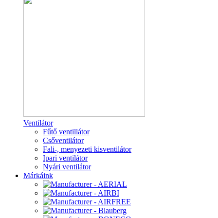
Ventilátor
Fűtő ventillátor
Csőventilátor
Fali-, menyezeti kisventilátor
Ipari ventilátor
Nyári ventilátor
Márkáink