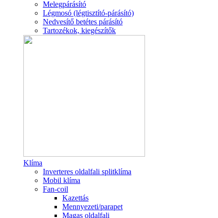
Melegpárásító
Légmosó (légtisztító-párásító)
Nedvesítő betétes párásító
Tartozékok, kiegészítők
Klíma
Inverteres oldalfali splitklíma
Mobil klíma
Fan-coil
Kazettás
Mennyezeti/parapet
Magas oldalfali