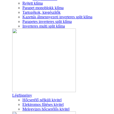
Rejtett klíma
Parapet monoblokk klíma
Tartozékok, kiegészítők
Kazettás álmennyezeti inverteres split klíma
Parapetes inverteres split klíma
Inverteres multi split klíma
Légfüggöny
Hőcserélő nélküli kivitel
Elektromos fűtéses kivitel
Melegvizes hőcserélős kivitel