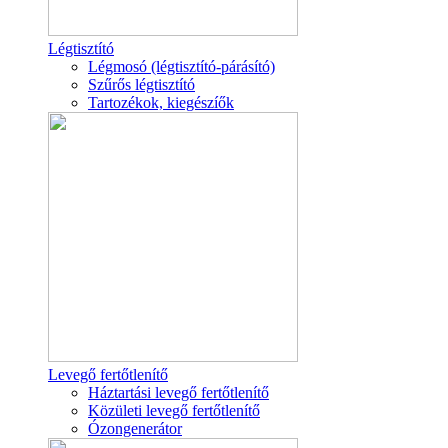
Légtisztító
Légmosó (légtisztító-párásító)
Szűrős légtisztító
Tartozékok, kiegészíők
Levegő fertőtlenítő
Háztartási levegő fertőtlenítő
Közületi levegő fertőtlenítő
Ózongenerátor