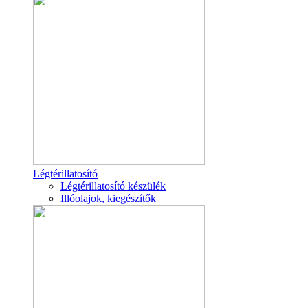
Légtérillatosító
Légtérillatosító készülék
Illóolajok, kiegészítők