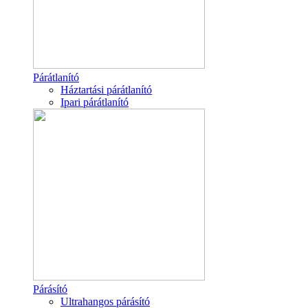
Párátlanító
Háztartási párátlanító
Ipari párátlanító
Párásító
Ultrahangos párásító