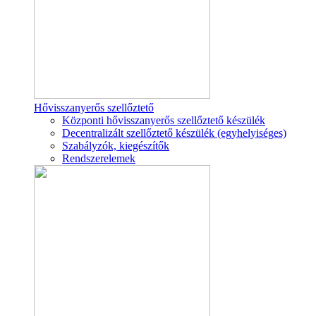
Hővisszanyerős szellőztető
Központi hővisszanyerős szellőztető készülék
Decentralizált szellőztető készülék (egyhelyiséges)
Szabályzók, kiegészítők
Rendszerelemek