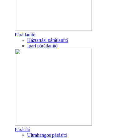
Párátlanító
Háztartási párátlanító
Ipari párátlanító
Párásító
Ultrahangos párásító