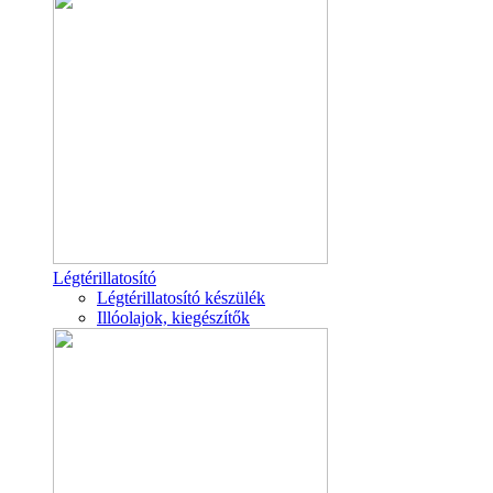
Légtérillatosító
Légtérillatosító készülék
Illóolajok, kiegészítők