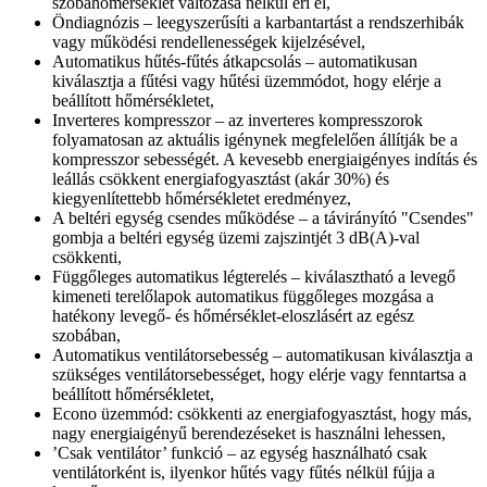
szobahőmérséklet változása nélkül éri el,
Öndiagnózis – leegyszerűsíti a karbantartást a rendszerhibák
vagy működési rendellenességek kijelzésével,
Automatikus hűtés-fűtés átkapcsolás – automatikusan
kiválasztja a fűtési vagy hűtési üzemmódot, hogy elérje a
beállított hőmérsékletet,
Inverteres kompresszor – az inverteres kompresszorok
folyamatosan az aktuális igénynek megfelelően állítják be a
kompresszor sebességét. A kevesebb energiaigényes indítás és
leállás csökkent energiafogyasztást (akár 30%) és
kiegyenlítettebb hőmérsékletet eredményez,
A beltéri egység csendes működése – a távirányító "Csendes"
gombja a beltéri egység üzemi zajszintjét 3 dB(A)-val
csökkenti,
Függőleges automatikus légterelés – kiválasztható a levegő
kimeneti terelőlapok automatikus függőleges mozgása a
hatékony levegő- és hőmérséklet-eloszlásért az egész
szobában,
Automatikus ventilátorsebesség – automatikusan kiválasztja a
szükséges ventilátorsebességet, hogy elérje vagy fenntartsa a
beállított hőmérsékletet,
Econo üzemmód: csökkenti az energiafogyasztást, hogy más,
nagy energiaigényű berendezéseket is használni lehessen,
’Csak ventilátor’ funkció – az egység használható csak
ventilátorként is, ilyenkor hűtés vagy fűtés nélkül fújja a