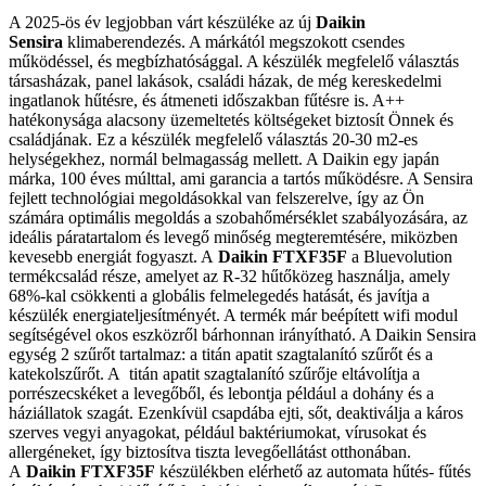
A 2025-ös év legjobban várt készüléke az új
Daikin
Sensira
klimaberendezés. A márkától megszokott csendes
működéssel, és megbízhatósággal. A készülék megfelelő választás
társasházak, panel lakások, családi házak, de még kereskedelmi
ingatlanok hűtésre, és átmeneti időszakban fűtésre is. A++
hatékonysága alacsony üzemeltetés költségeket biztosít Önnek és
családjának. Ez a készülék megfelelő választás 20-30 m2-es
helységekhez, normál belmagasság mellett. A Daikin egy japán
márka, 100 éves múlttal, ami garancia a tartós működésre. A Sensira
fejlett technológiai megoldásokkal van felszerelve, így az Ön
számára optimális megoldás a szobahőmérséklet szabályozására, az
ideális páratartalom és levegő minőség megteremtésére, miközben
kevesebb energiát fogyaszt. A
Daikin
FTXF35F
a Bluevolution
termékcsalád része, amelyet az R-32 hűtőközeg használja, amely
68%-kal csökkenti a globális felmelegedés hatását, és javítja a
készülék energiateljesítményét. A termék már beépített wifi modul
segítségével okos eszközről bárhonnan irányítható. A Daikin Sensira
egység 2 szűrőt tartalmaz: a titán apatit szagtalanító szűrőt és a
katekolszűrőt. A titán apatit szagtalanító szűrője eltávolítja a
porrészecskéket a levegőből, és lebontja például a dohány és a
háziállatok szagát. Ezenkívül csapdába ejti, sőt, deaktiválja a káros
szerves vegyi anyagokat, például baktériumokat, vírusokat és
allergéneket, így biztosítva tiszta levegőellátást otthonában.
A
Daikin
FTXF35F
készülékben elérhető az automata hűtés- fűtés