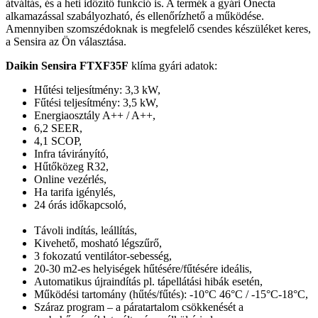
átváltás, és a heti időzítő funkció is. A termék a gyári Onecta
alkamazással szabályozható, és ellenőrízhető a működése.
Amennyiben szomszédoknak is megfelelő csendes készüléket keres,
a Sensira az Ön választása.
Daikin Sensira FTXF35F
klíma gyári adatok:
Hűtési teljesítmény: 3,3 kW,
Fűtési teljesítmény: 3,5 kW,
Energiaosztály A++ / A++,
6,2 SEER,
4,1 SCOP,
Infra távirányító,
Hűtőközeg R32,
Online vezérlés,
Ha tarifa igénylés,
24 órás időkapcsoló,
Távoli indítás, leállítás,
Kivehető, mosható légszűrő,
3 fokozatú ventilátor-sebesség,
20-30 m2-es helyiségek hűtésére/fűtésére ideális,
Automatikus újraindítás pl. tápellátási hibák esetén,
Működési tartomány (hűtés/fűtés): -10°C 46°C / -15°C-18°C,
Száraz program – a páratartalom csökkenését a