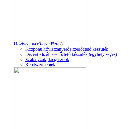
Hővisszanyerős szellőztető
Központi hővisszanyerős szellőztető készülék
Decentralizált szellőztető készülék (egyhelyiséges)
Szabályzók, kiegészítők
Rendszerelemek