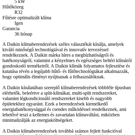
5 kW
Hűtőközeg
R32
Fűtésre optimalizált klíma
Igen
Garancia
36 hónap
A Daikin klímaberendezések széles választékát kínálja, amelyek
kiváló minőségű technológiával és innovatív tervezéssel
rendelkeznek. A Daikin márka híres a megbízhatóságról és
hatékonyságról, valamint a kényelmes és egészséges beltéri klímáról
gondoskodó termékeiről. A Daikin klímák folyamatos fejlesztése és
kutatása révén a legújabb hűtő- és fűtőtechnológiákat alkalmazzák,
hogy optimális élményt nyújtsanak a felhasználóknak.
A Daikin kínálatában szereplő klímaberendezések többféle típusban
elérhetők, beleértve a split-klímákat, multi-split rendszereket,
valamint légkondicionáló rendszereket kisebb és nagyobb
épületekhez egyaránt. Ezek a berendezések kiemelkedő
energiahatékonysággal és csendes működéssel rendelkeznek, ami
lehetővé teszi a kellemes és zavartalan klímaváltást, miközben
minimalizálják az energiaköltségeket.
A Daikin klímaberendezések továbbá számos fejlett funkcióval