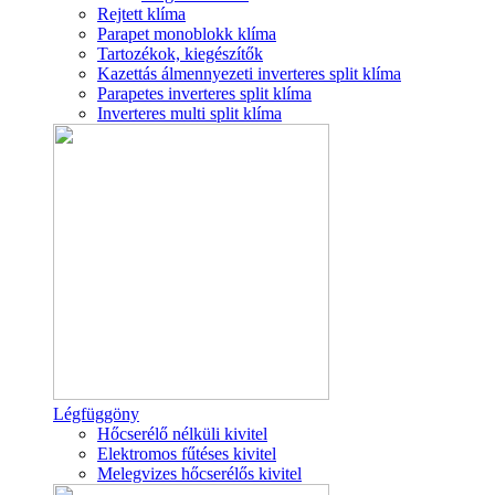
Rejtett klíma
Parapet monoblokk klíma
Tartozékok, kiegészítők
Kazettás álmennyezeti inverteres split klíma
Parapetes inverteres split klíma
Inverteres multi split klíma
Légfüggöny
Hőcserélő nélküli kivitel
Elektromos fűtéses kivitel
Melegvizes hőcserélős kivitel