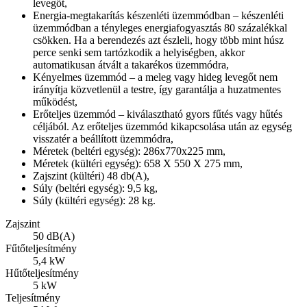
levegőt,
Energia-megtakarítás készenléti üzemmódban – készenléti
üzemmódban a tényleges energiafogyasztás 80 százalékkal
csökken. Ha a berendezés azt észleli, hogy több mint húsz
perce senki sem tartózkodik a helyiségben, akkor
automatikusan átvált a takarékos üzemmódra,
Kényelmes üzemmód – a meleg vagy hideg levegőt nem
irányítja közvetlenül a testre, így garantálja a huzatmentes
működést,
Erőteljes üzemmód – kiválasztható gyors fűtés vagy hűtés
céljából. Az erőteljes üzemmód kikapcsolása után az egység
visszatér a beállított üzemmódra,
Méretek (beltéri egység): 286x770x225 mm,
Méretek (kültéri egység): 658 X 550 X 275 mm,
Zajszint (kültéri) 48 db(A),
Súly (beltéri egység): 9,5 kg,
Súly (kültéri egység): 28 kg.
Zajszint
50 dB(A)
Fűtőteljesítmény
5,4 kW
Hűtőteljesítmény
5 kW
Teljesítmény