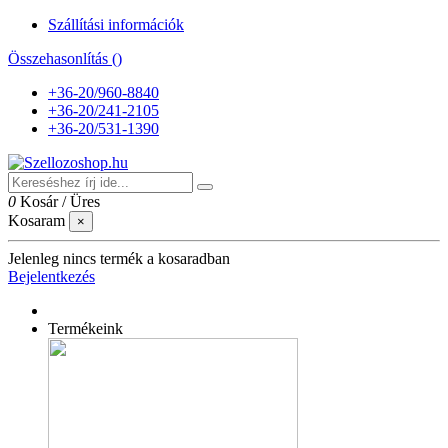
Szállítási információk
Összehasonlítás (
)
+36-20/960-8840
+36-20/241-2105
+36-20/531-1390
0
Kosár
/
Üres
Kosaram
×
Jelenleg nincs termék a kosaradban
Bejelentkezés
Termékeink