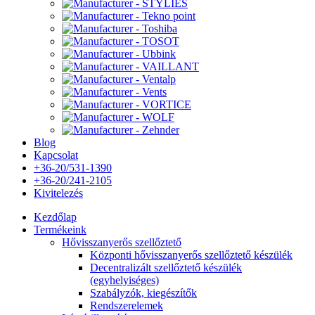
Blog
Kapcsolat
+36-20/531-1390
+36-20/241-2105
Kivitelezés
Kezdőlap
Termékeink
Hővisszanyerős szellőztető
Központi hővisszanyerős szellőztető készülék
Decentralizált szellőztető készülék
(egyhelyiséges)
Szabályzók, kiegészítők
Rendszerelemek