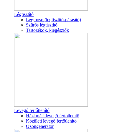
Légtisztító
Légmosó (légtisztító-párásító)
Szűrős légtisztító
Tartozékok, kiegészíők
Levegő fertőtlenítő
Háztartási levegő fertőtlenítő
Közületi levegő fertőtlenítő
Ózongenerátor