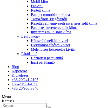
Mobil klíma
Fan-coil
Rejtett klíma
Parapet monoblokk klíma
Tartozékok, kiegészítők
Kazettás álmennyezeti inverteres split klíma
Parapetes inverteres split klíma
Inverteres multi split klíma
Légfüggöny
Hőcserélő nélküli kivitel
Elektromos fűtéses kivitel
Melegvizes hőcserélős kivitel
Párátlanító
Háztartási párátlanító
Ipari párátlanító
Blog
Kapcsolat
Kivitelezés
+36-20/241-2105
+36-20/531-1390
+36-20/960-8840
Menu
Keresés