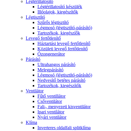
Légtérillatosító
Légtérillatosító készülék
Illóolajok, kiegészítők
Légtisztító
Szűrős légtisztító
Légmosó (légtisztító-párásító)
Tartozékok, kiegészíők
Levegő fertőtlenítő
Háztartási levegő fertőtlenítő
Közületi levegő fertőtlenítő
Ózongenerátor
Párásító
Ultrahangos párásító
Melegpárásító
Légmosó (légtisztító-párásító)
Nedvesítő betétes párásító
Tartozékok, kiegészítők
Ventilátor
Fűtő ventillátor
Csőventilátor
Fali-, menyezeti kisventilátor
Ipari ventilátor
Nyári ventilátor
Klíma
Inverteres oldalfali splitklíma