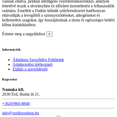
vannak ellátva, például intelligens vezérlőrendszerekkel, amelyek
lehetővé teszik a távirányítást és időzített üzemeltetést a felhasználók
számára. Emellett a Daikin klímák szűrőrendszerei hatékonyan
eltávolítják a levegőből a szennyeződéseket, allergéneket és
kellemetlen szagokat, így hozzájárulnak a tiszta és egészséges beltéri
klíma kialakításához.
Érintse meg a nagyításhoz
×
Információk
Általános Szerződési Feltételek
Adatkezelési tájékoztató
Elállás a szerződéstől
Kapcsolat
Namaka kft.
2030 Érd, Budai út 21.
+3620/960-8840
info@szellozoshop.hu