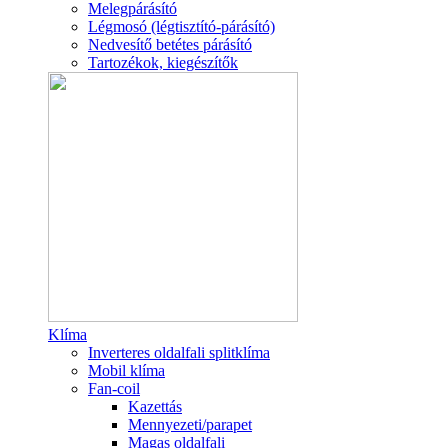
Melegpárásító
Légmosó (légtisztító-párásító)
Nedvesítő betétes párásító
Tartozékok, kiegészítők
Klíma
Inverteres oldalfali splitklíma
Mobil klíma
Fan-coil
Kazettás
Mennyezeti/parapet
Magas oldalfali