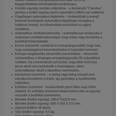
leállás csökkent energiafogyasztást (akár 30%) és
kiegyenlítettebb hőmérsékletet eredményez,
A beltéri egység csendes működése – a távirányító "Csendes"
gombja a beltéri egység üzemi zajszintjét 3 dB(A)-val csökkenti,
Függőleges automatikus légterelés – kiválasztható a levegő
kimeneti terelőlapok automatikus függőleges mozgása a
hatékony levegő- és hőmérséklet-eloszlásért az egész
szobában,
Automatikus ventilátorsebesség – automatikusan kiválasztja a
szükséges ventilátorsebességet, hogy elérje vagy fenntartsa a
beállított hőmérsékletet,
Econo üzemmód: csökkenti az energiafogyasztást, hogy más,
nagy energiaigényű berendezéseket is használni lehessen,
Energia-megtakarítás készenléti üzemmódban – készenléti
üzemmódban a tényleges energiafogyasztás 80 százalékkal
csökken. Ha a berendezés azt észleli, hogy több mint húsz
perce senki sem tartózkodik a helyiségben, akkor
automatikusan átvált a takarékos üzemmódra,
Kényelmes üzemmód – a meleg vagy hideg levegőt nem
irányítja közvetlenül a testre, így garantálja a huzatmentes
működést,
Erőteljes üzemmód – kiválasztható gyors fűtés vagy hűtés
céljából. Az erőteljes üzemmód kikapcsolása után az egység
visszatér a beállított üzemmódra,
Méretek (beltéri egység): 286x770x225 mm,
Méretek (kültéri egység): 658 X 550 X 275 mm,
Zajszint (kültéri) 48 db(A),
Súly (beltéri egység): 9,5 kg,