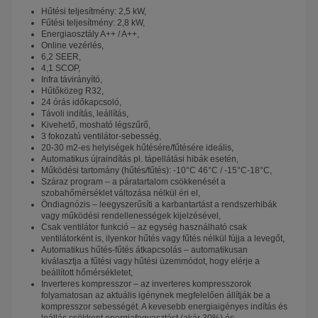
Hűtési teljesítmény: 2,5 kW,
Fűtési teljesítmény: 2,8 kW,
Energiaosztály A++ / A++,
Online vezérlés,
6,2 SEER,
4,1 SCOP,
Infra távirányító,
Hűtőközeg R32,
24 órás időkapcsoló,
Távoli indítás, leállítás,
Kivehető, mosható légszűrő,
3 fokozatú ventilátor-sebesség,
20-30 m2-es helyiségek hűtésére/fűtésére ideális,
Automatikus újraindítás pl. tápellátási hibák esetén,
Működési tartomány (hűtés/fűtés): -10°C 46°C / -15°C-18°C,
Száraz program – a páratartalom csökkenését a
szobahőmérséklet változása nélkül éri el,
Öndiagnózis – leegyszerűsíti a karbantartást a rendszerhibák
vagy működési rendellenességek kijelzésével,
Csak ventilátor funkció – az egység használható csak
ventilátorként is, ilyenkor hűtés vagy fűtés nélkül fújja a levegőt,
Automatikus hűtés-fűtés átkapcsolás – automatikusan
kiválasztja a fűtési vagy hűtési üzemmódot, hogy elérje a
beállított hőmérsékletet,
Inverteres kompresszor – az inverteres kompresszorok
folyamatosan az aktuális igénynek megfelelően állítják be a
kompresszor sebességét. A kevesebb energiaigényes indítás és