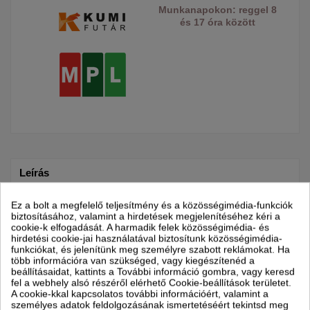
Munkanapokon: reggel 8
és 17 óra között
Leírás
Ez a bolt a megfelelő teljesítmény és a közösségimédia-funkciók
Termék részletei
biztosításához, valamint a hirdetések megjelenítéséhez kéri a
cookie-k elfogadását. A harmadik felek közösségimédia- és
hirdetési cookie-jai használatával biztosítunk közösségimédia-
Részletek DAIKIN
funkciókat, és jelenítünk meg személyre szabott reklámokat. Ha
több információra van szükséged, vagy kiegészítenéd a
beállításaidat, kattints a További információ gombra, vagy keresd
Daikin Sensira FTXF25F Inverteres Split Klíma.
fel a webhely alsó részéről elérhető Cookie-beállítások területet.
A 2025-ös év legjobban várt készüléke az új
Daikin
A cookie-kkal kapcsolatos további információért, valamint a
Sensira
klimaberendezés. A márkától megszokott csendes
személyes adatok feldolgozásának ismertetéséért tekintsd meg