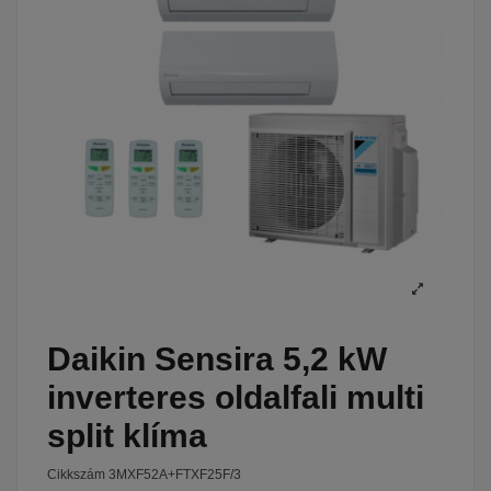
Daikin Sensira 5,2 kW
inverteres oldalfali multi
split klíma
Cikkszám
3MXF52A+FTXF25F/3