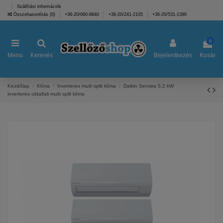
Szállítási információk
Összehasonlítás (
0
)
+36-20/960-8840
+36-20/241-2105
+36-20/531-1390
0
Menu
Keresés
Bejelentkezés
Kosár
Kezdőlap
Klíma
Inverteres multi split klíma
Daikin Sensira 5,2 kW
inverteres oldalfali multi split klíma