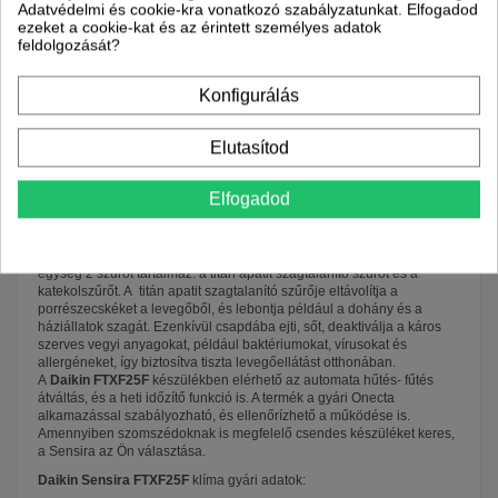
működéssel, és megbízhatósággal. A készülék megfelelő választás
Adatvédelmi és cookie-kra vonatkozó szabályzatunkat. Elfogadod
társasházak, panel lakások, családi házak, de még kereskedelmi
ezeket a cookie-kat és az érintett személyes adatok
ingatlanok hűtésre, és átmeneti időszakban fűtésre is. A++
feldolgozását?
hatékonysága alacsony üzemeltetés költségeket biztosít Önnek és
családjának. Ez a készülék megfelelő választás 10 -20 m2-es
Konfigurálás
helységekhez, normál belmagasság mellett. A Daikin egy japán
márka, 100 éves múlttal, ami garancia a tartós működésre. A Sensira
fejlett technológiai megoldásokkal van felszerelve, így az Ön számára
Elutasítod
optimális megoldás a szobahőmérséklet szabályozására, az ideális
páratartalom és a jobb levegő minőség megteremtésére, miközben
kevesebb energiát fogyaszt. A
Daikin
FTXF25F
a Bluevolution
Elfogadod
termékcsalád része, amelyet az R-32 hűtőközeg használja, amely
68%-kal csökkenti a globális felmelegedés hatását, és javítja a
készülék energiateljesítményét. A termék már beépített wifi modul
segítségével okos eszközről bárhonnan irányítható. A Daikin Sensira
egység 2 szűrőt tartalmaz: a titán apatit szagtalanító szűrőt és a
katekolszűrőt. A titán apatit szagtalanító szűrője eltávolítja a
porrészecskéket a levegőből, és lebontja például a dohány és a
háziállatok szagát. Ezenkívül csapdába ejti, sőt, deaktiválja a káros
szerves vegyi anyagokat, például baktériumokat, vírusokat és
allergéneket, így biztosítva tiszta levegőellátást otthonában.
A
Daikin
FTXF25F
készülékben elérhető az automata hűtés- fűtés
átváltás, és a heti időzítő funkció is. A termék a gyári Onecta
alkamazással szabályozható, és ellenőrízhető a működése is.
Amennyiben szomszédoknak is megfelelő csendes készüléket keres,
a Sensira az Ön választása.
Daikin Sensira FTXF25F
klíma gyári adatok: