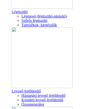
Légtisztító
Légmosó (légtisztító-párásító)
Szűrős légtisztító
Tartozékok, kiegészíők
Levegő fertőtlenítő
Háztartási levegő fertőtlenítő
Közületi levegő fertőtlenítő
Ózongenerátor