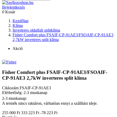
Bejelentkezés
0
Kosár
Kezdőlap
Klíma
Inverteres oldalfali splitklíma
Fisher Comfort plus FSAIF-CP-91AE3/FSOAIF-CP-91AE3
2,7kW inverteres split klíma
Akció
Fisher Comfort plus FSAIF-CP-91AE3/FSOAIF-
CP-91AE3 2,7kW inverteres split klíma
Cikkszám
FSAIF-CP-91AE3
Elérhetőség: 2-3 munkanap
2-3 munkanap:
A termék nincs raktáron, várhatóan ennyi a szállítási ideje.
255 000 Ft
333 223 Ft
-78 223 Ft