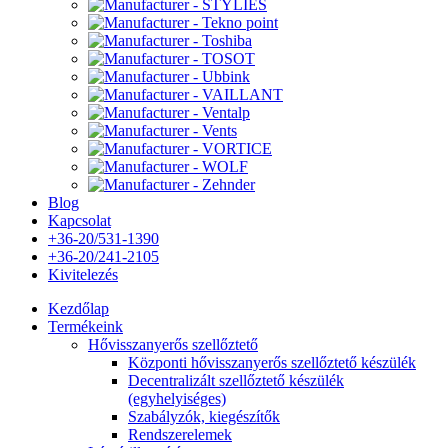
Blog
Kapcsolat
+36-20/531-1390
+36-20/241-2105
Kivitelezés
Kezdőlap
Termékeink
Hővisszanyerős szellőztető
Központi hővisszanyerős szellőztető készülék
Decentralizált szellőztető készülék
(egyhelyiséges)
Szabályzók, kiegészítők
Rendszerelemek