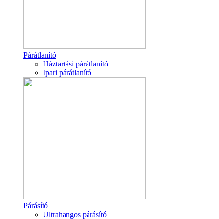
Párátlanító
Háztartási párátlanító
Ipari párátlanító
Párásító
Ultrahangos párásító