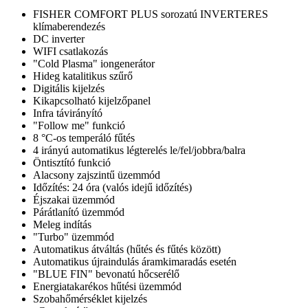
FISHER COMFORT PLUS sorozatú INVERTERES
klímaberendezés
DC inverter
WIFI csatlakozás
"Cold Plasma" iongenerátor
Hideg katalitikus szűrő
Digitális kijelzés
Kikapcsolható kijelzőpanel
Infra távirányító
"Follow me" funkció
8 °C-os temperáló fűtés
4 irányú automatikus légterelés le/fel/jobbra/balra
Öntisztító funkció
Alacsony zajszintű üzemmód
Időzítés: 24 óra (valós idejű időzítés)
Éjszakai üzemmód
Párátlanító üzemmód
Meleg indítás
"Turbo" üzemmód
Automatikus átváltás (hűtés és fűtés között)
Automatikus újraindulás áramkimaradás esetén
"BLUE FIN" bevonatú hőcserélő
Energiatakarékos hűtési üzemmód
Szobahőmérséklet kijelzés