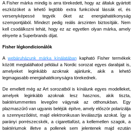
A Fisher márka mindig is arra törekedett, hogy az általuk gyártott 
eszközöket a lehető legtöbb extra funkcióval lássák el, és 
versenyképessé tegyék őket az energiahatékonyság 
szempontjából. Mindezt pedig reális árszinten biztosítják. Nem 
kell csodálkozni tehát, hogy ez az egyetlen olyan márka, amely 
elnyerte a Superbrands díjat.
Fisher légkondicionálók
A
webáruházunk márka kínálatában
kapható Fisher termékek 
között megtalálhatod például a Nordic sorozat egyes darabjait is, 
amelyeket leginkább azoknak ajánlunk, akik a lehető 
legmagasabb energiahatékonyságra törekednek. 
De emellett még az Art sorozatból is kínálunk egyes modelleket, 
amelyek leginkább azoknak lesz hasznos, akik tiszta, 
baktériummentes levegőre vágynak az otthonukban. Egy 
plazmaszűrő van ugyanis beléjük építve, amely először polarizálja 
a szennyeződést, majd elektronikusan leválasztja azokat. Így a 
parányi porrészecskék, a cigarettafüst, a kellemetlen szagok, a 
baktériumok illetve a pollenek sem jelentenek majd ezután 