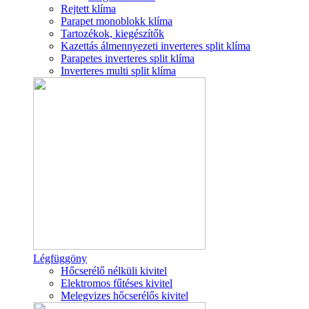
Rejtett klíma
Parapet monoblokk klíma
Tartozékok, kiegészítők
Kazettás álmennyezeti inverteres split klíma
Parapetes inverteres split klíma
Inverteres multi split klíma
Légfüggöny
Hőcserélő nélküli kivitel
Elektromos fűtéses kivitel
Melegvizes hőcserélős kivitel