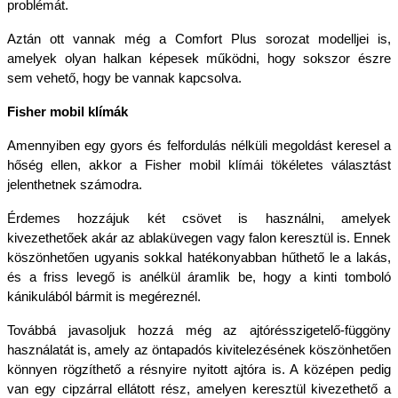
problémát.
Aztán ott vannak még a Comfort Plus sorozat modelljei is, 
amelyek olyan halkan képesek működni, hogy sokszor észre 
sem vehető, hogy be vannak kapcsolva. 
Fisher mobil klímák
Amennyiben egy gyors és felfordulás nélküli megoldást keresel a 
hőség ellen, akkor a Fisher mobil klímái tökéletes választást 
jelenthetnek számodra. 
Érdemes hozzájuk két csövet is használni, amelyek 
kivezethetőek akár az ablaküvegen vagy falon keresztül is. Ennek 
köszönhetően ugyanis sokkal hatékonyabban hűthető le a lakás, 
és a friss levegő is anélkül áramlik be, hogy a kinti tomboló 
kánikulából bármit is megéreznél. 
Továbbá javasoljuk hozzá még az ajtórésszigetelő-függöny 
használatát is, amely az öntapadós kivitelezésének köszönhetően 
könnyen rögzíthető a résnyire nyitott ajtóra is. A középen pedig 
van egy cipzárral ellátott rész, amelyen keresztül kivezethető a 