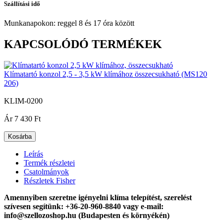
Szállítási idő
Munkanapokon: reggel 8 és 17 óra között
KAPCSOLÓDÓ TERMÉKEK
Klímatartó konzol 2,5 - 3,5 kW klímához összecsukható (MS120
206)
KLIM-0200
|
Ár
7 430 Ft
Kosárba
Leírás
Termék részletei
Csatolmányok
Részletek Fisher
Amennyiben szeretne igényelni klíma telepítést, szerelést
szívesen segítünk
:
+36-20-960-8840
vagy e-mail:
info@szellozoshop.hu (Budapesten és környékén)