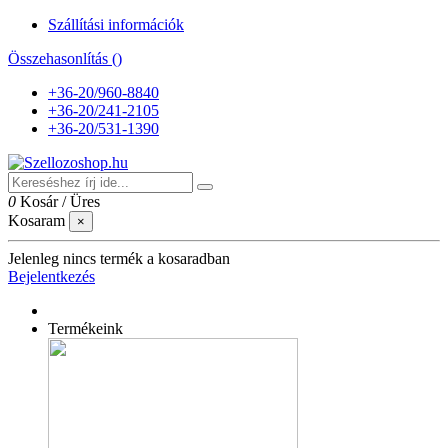
Szállítási információk
Összehasonlítás (
)
+36-20/960-8840
+36-20/241-2105
+36-20/531-1390
0
Kosár
/
Üres
Kosaram
×
Jelenleg nincs termék a kosaradban
Bejelentkezés
Termékeink