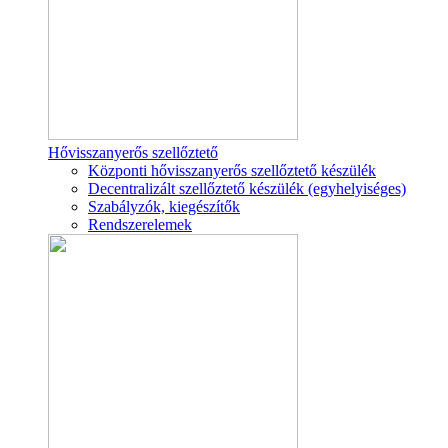
Hővisszanyerős szellőztető
Központi hővisszanyerős szellőztető készülék
Decentralizált szellőztető készülék (egyhelyiséges)
Szabályzók, kiegészítők
Rendszerelemek