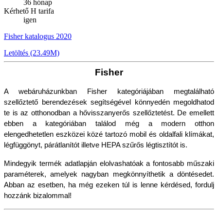
36 hónap
Kérhető H tarifa
igen
Fisher katalogus 2020
Letöltés (23.49M)
Fisher
A webáruházunkban Fisher kategóriájában megtalálható 
szellőztető berendezések segítségével könnyedén megoldhatod 
te is az otthonodban a hővisszanyerős szellőztetést. De emellett 
ebben a kategóriában találod még a modern otthon 
elengedhetetlen eszközei közé tartozó mobil és oldalfali klímákat, 
légfüggönyt, párátlanítót illetve HEPA szűrős légtisztítót is.
Mindegyik termék adatlapján elolvashatóak a fontosabb műszaki 
paraméterek, amelyek nagyban megkönnyíthetik a döntésedet. 
Abban az esetben, ha még ezeken túl is lenne kérdésed, fordulj 
hozzánk bizalommal!