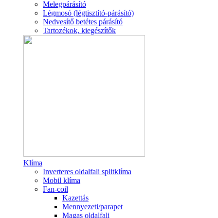
Melegpárásító
Légmosó (légtisztító-párásító)
Nedvesítő betétes párásító
Tartozékok, kiegészítők
Klíma
Inverteres oldalfali splitklíma
Mobil klíma
Fan-coil
Kazettás
Mennyezeti/parapet
Magas oldalfali