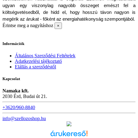
ugyan egy viszonylag nagyobb összeget emészt fel a 
költségvetésedből, de hidd el, hogy hosszú távon nagyon is 
megérik az árukat - főként az energiahatékonyság szempontjából.
Érintse meg a nagyításhoz
×
Információk
Általános Szerződési Feltételek
Adatkezelési tájékoztató
Elállás a szerződéstől
Kapcsolat
Namaka kft.
2030 Érd, Budai út 21.
+3620/960-8840
info@szellozoshop.hu