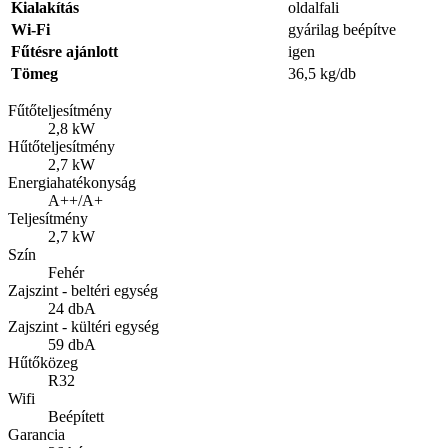
Kialakítás
oldalfali
Wi-Fi
gyárilag beépítve
Fűtésre ajánlott
igen
Tömeg
36,5 kg/db
Fűtőteljesítmény
2,8 kW
Hűtőteljesítmény
2,7 kW
Energiahatékonyság
A++/A+
Teljesítmény
2,7 kW
Szín
Fehér
Zajszint - beltéri egység
24 dbA
Zajszint - kültéri egység
59 dbA
Hűtőközeg
R32
Wifi
Beépített
Garancia