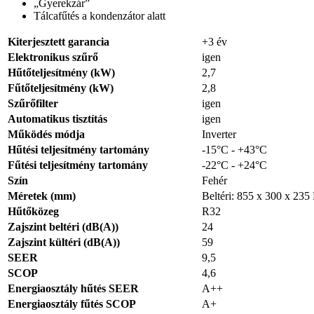
„Gyerekzár”
Tálcafűtés a kondenzátor alatt
Kiterjesztett garancia
+3 év
Elektronikus szűrő
igen
Hűtőteljesítmény (kW)
2,7
Fűtőteljesítmény (kW)
2,8
Szűrőfilter
igen
Automatikus tisztítás
igen
Működés módja
Inverter
Hűtési teljesítmény tartomány
-15°C - +43°C
Fűtési teljesítmény tartomány
-22°C - +24°C
Szín
Fehér
Méretek (mm)
Beltéri: 855 x 300 x 235
Hűtőközeg
R32
Zajszint beltéri (dB(A))
24
Zajszint kültéri (dB(A))
59
SEER
9,5
SCOP
4,6
Energiaosztály hűtés SEER
A++
Energiaosztály fűtés SCOP
A+