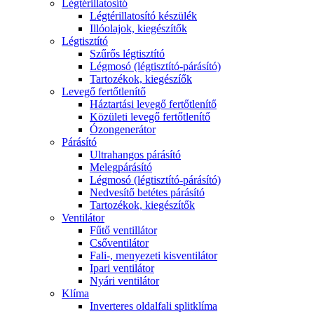
Légtérillatosító
Légtérillatosító készülék
Illóolajok, kiegészítők
Légtisztító
Szűrős légtisztító
Légmosó (légtisztító-párásító)
Tartozékok, kiegészíők
Levegő fertőtlenítő
Háztartási levegő fertőtlenítő
Közületi levegő fertőtlenítő
Ózongenerátor
Párásító
Ultrahangos párásító
Melegpárásító
Légmosó (légtisztító-párásító)
Nedvesítő betétes párásító
Tartozékok, kiegészítők
Ventilátor
Fűtő ventillátor
Csőventilátor
Fali-, menyezeti kisventilátor
Ipari ventilátor
Nyári ventilátor
Klíma
Inverteres oldalfali splitklíma