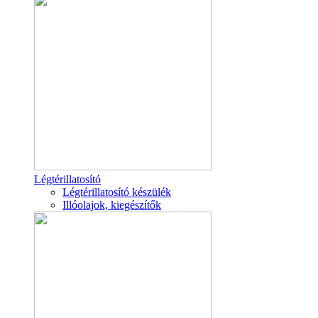
Légtérillatosító
Légtérillatosító készülék
Illóolajok, kiegészítők