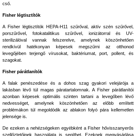
cső.
Fisher légtisztítók
A Fisher légtisztítók HEPA-H11 szűrőval, aktív szén szűrővel, 
porszűrővel, fotokatalitikus szűrővel, ionizátorral és UV-
sterilizálóval vannak felszerelve, amelynek köszönhetően 
rendkívül hatékonyan képesek megszűrni az otthonod 
levegőjében terjengő vírusokat, baktériumat, port, pollent, és 
szagokat.
Fisher párátlanítók
A falak penészedése és a dohos szag gyakori velejárója a 
lakásban lévő túl magas páratartalomnak. A Fisher párátlanítói 
azonban képesek optimális szinten tartani a levegőben lévő 
nedvességet, amelynek köszönhetően az előbb említett 
problémákon túl megoldódik az ablakon folyó pára kellemetlen 
jelensége is.
De ezeken a nehézségeken egyébként a Fisher hővisszanyerős 
szellőztetőinek használata is segíthet. Ezeknek megvásárlása 