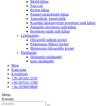
Mobil klíma
Fan-coil
Rejtett klíma
Parapet monoblokk klíma
Tartozékok, kiegészítők
Kazettás álmennyezeti inverteres split klíma
Parapetes inverteres split klíma
Inverteres multi split klíma
Légfüggöny
Hőcserélő nélküli kivitel
Elektromos fűtéses kivitel
Melegvizes hőcserélős kivitel
Párátlanító
Háztartási párátlanító
Ipari párátlanító
Blog
Kapcsolat
Kivitelezés
+36-20/241-2105
+36-20/531-1390
+36-20/960-8840
Menu
Keresés