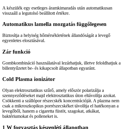
A készülék egy esetleges áramkimaradás után automatikusan
visszaáll a legutolsó beállított értékre.
Automatikus lamella mozgatás függőlegesen
Biztosítja a helyiség hőmérsékletének állandóságát a levegő
egyenletes elosztásával.
Zár funkció
Gombkombináció használatával lezárhatjuk, illetve feloldhatjuk a
billentyűzetet be- és kikapcsolt állapotban egyaránt.
Cold Plasma ionizátor
Olyan elektrosztatikus szűrő, amely először polarizálja a
szennyeződéseket majd elektrosztatikus úton eltávolítja azokat.
Csökkenti a szállópor részecskék koncentrációját. A plazma nem
csak a mikroszkopikus porrészecskéket távolítja el hatékonyan a
levegőből, hanem a cigaretta füstöt, szagokat, atkákat,
baktériumokat és polleneket is.
1 W fogyasztás készenléti állapotban