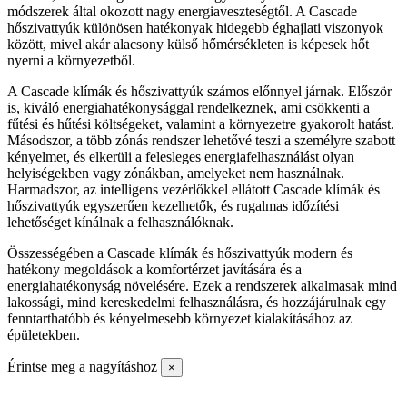
módszerek által okozott nagy energiaveszteségtől. A Cascade
hőszivattyúk különösen hatékonyak hidegebb éghajlati viszonyok
között, mivel akár alacsony külső hőmérsékleten is képesek hőt
nyerni a környezetből.
A Cascade klímák és hőszivattyúk számos előnnyel járnak. Először
is, kiváló energiahatékonysággal rendelkeznek, ami csökkenti a
fűtési és hűtési költségeket, valamint a környezetre gyakorolt ​​hatást.
Másodszor, a több zónás rendszer lehetővé teszi a személyre szabott
kényelmet, és elkerüli a felesleges energiafelhasználást olyan
helyiségekben vagy zónákban, amelyeket nem használnak.
Harmadszor, az intelligens vezérlőkkel ellátott Cascade klímák és
hőszivattyúk egyszerűen kezelhetők, és rugalmas időzítési
lehetőséget kínálnak a felhasználóknak.
Összességében a Cascade klímák és hőszivattyúk modern és
hatékony megoldások a komfortérzet javítására és a
energiahatékonyság növelésére. Ezek a rendszerek alkalmasak mind
lakossági, mind kereskedelmi felhasználásra, és hozzájárulnak egy
fenntarthatóbb és kényelmesebb környezet kialakításához az
épületekben.
Érintse meg a nagyításhoz
×