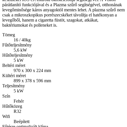
párátlanító funkciójával és a Plazma szűrő segítségével, otthonának
levegőminősége káros anyagoktól mentes lehet. A plazma szűrő nem
csak a mikroszkopikus porrészecskéket távolítja el hatékonyan a
levegőből, hanem a cigaretta füstöt, szagokat, atkákat,
baktériumokat és polleneket is.
Tömeg
16 / 40kg
Fűtőteljesítmény
5,6 kW
Hűtőteljesítmény
5 kW
Beltéri méret
970 x 300 x 224 mm
Kültéri méret
899 x 378 x 596 mm
Teljesítmény
5 kW
Szín
Fehér
Hűtőközeg
R32
Wifi
Beépített
Fűtésre optimalizált klíma