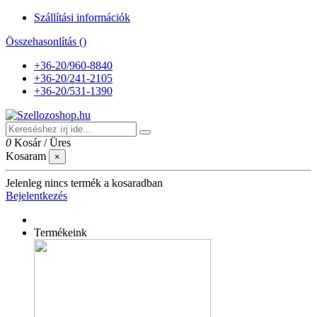
Szállítási információk
Összehasonlítás (
)
+36-20/960-8840
+36-20/241-2105
+36-20/531-1390
0
Kosár
/
Üres
Kosaram
×
Jelenleg nincs termék a kosaradban
Bejelentkezés
Termékeink