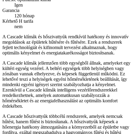
Igen
Garancia
120 hónap
Kérhető H tarifa
nem
A Cascade klímák és hőszivattyúk rendkívül hatékony és innovatív
megoldások az épületek hűtésére és fűtésére. Ezek a rendszerek
fejlett technológiát és kifinomult tervezést alkalmaznak, hogy
optimális kényelmet és energiatakarékosságot biztosítsanak.
A Cascade klímák jellemzően több egységből állnak, amelyeket egy
kültéri egység vezérel. A beltéri egységek több helyiségben vagy
zónában vannak elhelyezve, és képesek függetlenül működni. Ez
lehetővé teszi a helyiségek egyéni hőmérsékletének beállítását, így
mindenki egyéni igényei szerint szabályozhatja a kényelmet.
Ezenkívül a Cascade klímák intelligens vezérlőrendszerekkel
rendelkezhetnek, amelyek automatikusan szabályozzák a
hőmérsékletet és az energiafelhasználást az optimális komfort
érdekében.
A Cascade hőszivattyúk többcélú rendszerek, amelyek nemcsak
hűtést, hanem fűtést is biztosítanak. A hőszivattyúk képesek a
hőenergia hatékony átmozgatására a környezetből az épületbe vagy
fordítva, ezáltal megszabadulva a hagyományos fűtési és hűtési