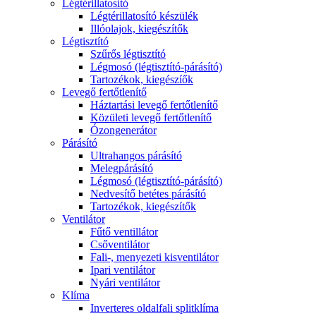
Légtérillatosító
Légtérillatosító készülék
Illóolajok, kiegészítők
Légtisztító
Szűrős légtisztító
Légmosó (légtisztító-párásító)
Tartozékok, kiegészíők
Levegő fertőtlenítő
Háztartási levegő fertőtlenítő
Közületi levegő fertőtlenítő
Ózongenerátor
Párásító
Ultrahangos párásító
Melegpárásító
Légmosó (légtisztító-párásító)
Nedvesítő betétes párásító
Tartozékok, kiegészítők
Ventilátor
Fűtő ventillátor
Csőventilátor
Fali-, menyezeti kisventilátor
Ipari ventilátor
Nyári ventilátor
Klíma
Inverteres oldalfali splitklíma