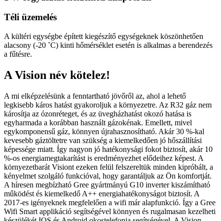
Téli üzemelés
A kültéri egységbe épített kiegészítő egységeknek köszönhetően
alacsony (-20 ˚C) kinti hőmérséklet esetén is alkalmas a berendezés
a fűtésre.
A Vision név kötelez!
A mi elképzelésünk a fenntartható jövőről az, ahol a lehető
legkisebb káros hatást gyakoroljuk a környezetre. Az R32 gáz nem
károsítja az ózonréteget, és az üvegházhatást okozó hatása is
egyharmada a korábban használt gázokénak. Emellett, mivel
egykomponensű gáz, könnyen újrahasznosítható. Akár 30 %-kal
kevesebb gáztöltetre van szükség a kiemelkedően jó hőszállítási
képessége miatt. Így nagyon jó hatékonysági fokot biztosít, akár 10
%-os energiamegtakarítást is eredményezhet elődeihez képest. A
környezetbarát Visiont ezeken felül felszereltük minden kipróbált, a
kényelmet szolgáló funkcióval, hogy garantáljuk az Ön komfortját.
A híresen megbízható Gree gyártmányú G10 inverter kiszámítható
működést és kiemelkedő A++ energiahatékonyságot biztosít. A
2017-es igényeknek megfelelően a wifi már alapfunkció. Így a Gree
Wifi Smart applikáció segítségével könnyen és rugalmasan kezelheti
készülékét IOS és Android okostelefonja segítségével. A Vision