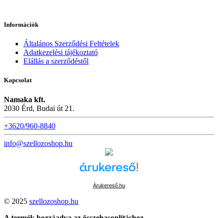
Információk
Általános Szerződési Feltételek
Adatkezelési tájékoztató
Elállás a szerződéstől
Kapcsolat
Namaka kft.
2030 Érd, Budai út 21.
+3620/960-8840
info@szellozoshop.hu
Árukereső.hu
© 2025
szellozoshop.hu
A termék hozzáadva az összehasonlításhoz.