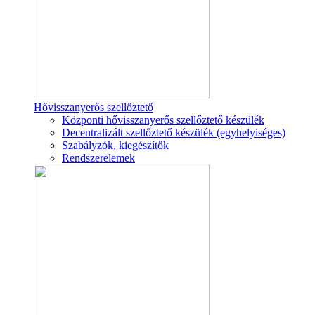
Hővisszanyerős szellőztető
Központi hővisszanyerős szellőztető készülék
Decentralizált szellőztető készülék (egyhelyiséges)
Szabályzók, kiegészítők
Rendszerelemek