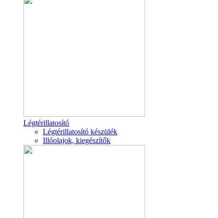
Légtérillatosító
Légtérillatosító készülék
Illóolajok, kiegészítők