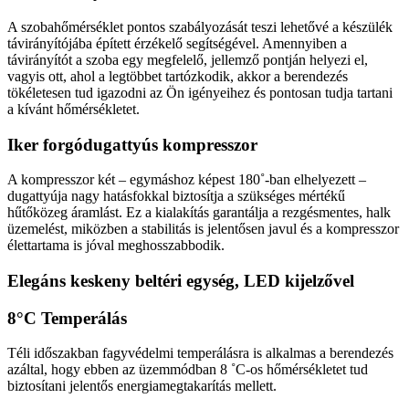
A szobahőmérséklet pontos szabályozását teszi lehetővé a készülék
távirányítójába épített érzékelő segítségével. Amennyiben a
távirányítót a szoba egy megfelelő, jellemző pontján helyezi el,
vagyis ott, ahol a legtöbbet tartózkodik, akkor a berendezés
tökéletesen tud igazodni az Ön igényeihez és pontosan tudja tartani
a kívánt hőmérsékletet.
Iker forgódugattyús kompresszor
A kompresszor két – egymáshoz képest 180˚-ban elhelyezett –
dugattyúja nagy hatásfokkal biztosítja a szükséges mértékű
hűtőközeg áramlást. Ez a kialakítás garantálja a rezgésmentes, halk
üzemelést, miközben a stabilitás is jelentősen javul és a kompresszor
élettartama is jóval meghosszabbodik.
Elegáns keskeny beltéri egység, LED kijelzővel
8°C Temperálás
Téli időszakban fagyvédelmi temperálásra is alkalmas a berendezés
azáltal, hogy ebben az üzemmódban 8 ˚C-os hőmérsékletet tud
biztosítani jelentős energiamegtakarítás mellett.