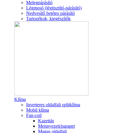
Melegpárásító
Légmosó (légtisztító-párásító)
Nedvesítő betétes párásító
Tartozékok, kiegészítők
Klíma
Inverteres oldalfali splitklíma
Mobil klíma
Fan-coil
Kazettás
Mennyezeti/parapet
Magas oldalfali