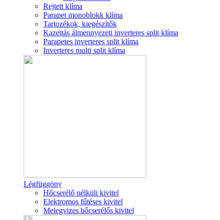
Rejtett klíma
Parapet monoblokk klíma
Tartozékok, kiegészítők
Kazettás álmennyezeti inverteres split klíma
Parapetes inverteres split klíma
Inverteres multi split klíma
Légfüggöny
Hőcserélő nélküli kivitel
Elektromos fűtéses kivitel
Melegvizes hőcserélős kivitel