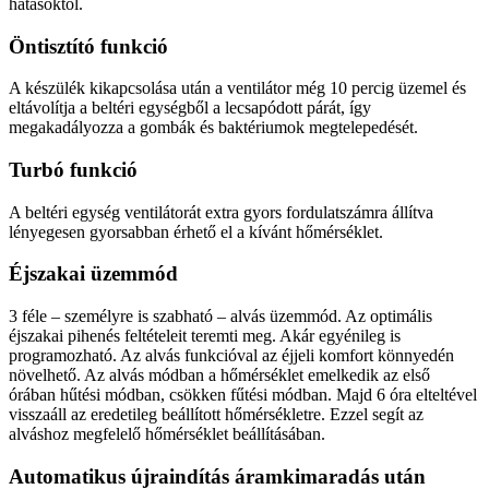
hatásoktól.
Öntisztító funkció
A készülék kikapcsolása után a ventilátor még 10 percig üzemel és
eltávolítja a beltéri egységből a lecsapódott párát, így
megakadályozza a gombák és baktériumok megtelepedését.
Turbó funkció
A beltéri egység ventilátorát extra gyors fordulatszámra állítva
lényegesen gyorsabban érhető el a kívánt hőmérséklet.
Éjszakai üzemmód
3 féle – személyre is szabható – alvás üzemmód. Az optimális
éjszakai pihenés feltételeit teremti meg. Akár egyénileg is
programozható. Az alvás funkcióval az éjjeli komfort könnyedén
növelhető. Az alvás módban a hőmérséklet emelkedik az első
órában hűtési módban, csökken fűtési módban. Majd 6 óra elteltével
visszaáll az eredetileg beállított hőmérsékletre. Ezzel segít az
alváshoz megfelelő hőmérséklet beállításában.
Automatikus újraindítás áramkimaradás után