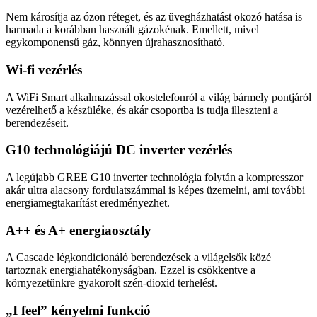
Nem károsítja az ózon réteget, és az üvegházhatást okozó hatása is
harmada a korábban használt gázokénak. Emellett, mivel
egykomponensű gáz, könnyen újrahasznosítható.
Wi-fi vezérlés
A WiFi Smart alkalmazással okostelefonról a világ bármely pontjáról
vezérelhető a készüléke, és akár csoportba is tudja illeszteni a
berendezéseit.
G10 technológiájú DC inverter vezérlés
A legújabb GREE G10 inverter technológia folytán a kompresszor
akár ultra alacsony fordulatszámmal is képes üzemelni, ami további
energiamegtakarítást eredményezhet.
A++ és A+ energiaosztály
A Cascade légkondicionáló berendezések a világelsők közé
tartoznak energiahatékonyságban. Ezzel is csökkentve a
környezetünkre gyakorolt szén-dioxid terhelést.
„I feel” kényelmi funkció