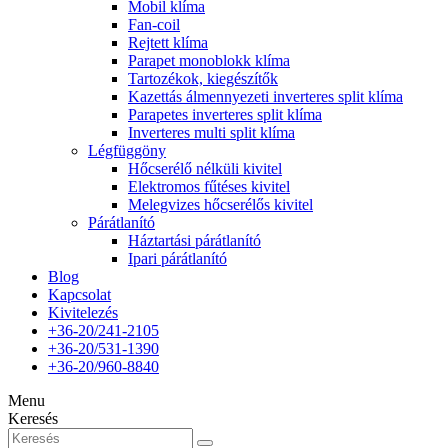
Mobil klíma
Fan-coil
Rejtett klíma
Parapet monoblokk klíma
Tartozékok, kiegészítők
Kazettás álmennyezeti inverteres split klíma
Parapetes inverteres split klíma
Inverteres multi split klíma
Légfüggöny
Hőcserélő nélküli kivitel
Elektromos fűtéses kivitel
Melegvizes hőcserélős kivitel
Párátlanító
Háztartási párátlanító
Ipari párátlanító
Blog
Kapcsolat
Kivitelezés
+36-20/241-2105
+36-20/531-1390
+36-20/960-8840
Menu
Keresés