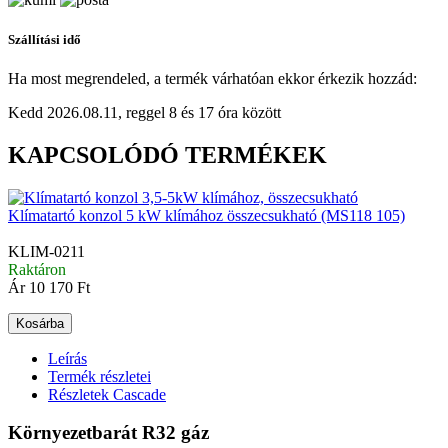
Szállítási idő
Ha most megrendeled, a termék várhatóan ekkor érkezik hozzád:
Kedd 2026.08.11, reggel 8 és 17 óra között
KAPCSOLÓDÓ TERMÉKEK
Klímatartó konzol 5 kW klímához összecsukható (MS118 105)
KLIM-0211
Raktáron
Ár
10 170 Ft
Kosárba
Leírás
Termék részletei
Részletek Cascade
Környezetbarát R32 gáz