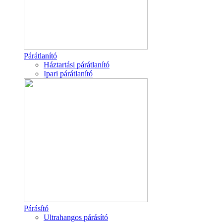
Párátlanító
Háztartási párátlanító
Ipari párátlanító
Párásító
Ultrahangos párásító