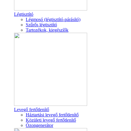
Légtisztító
Légmosó (légtisztító-párásító)
Szűrős légtisztító
Tartozékok, kiegészíők
Levegő fertőtlenítő
Háztartási levegő fertőtlenítő
Közületi levegő fertőtlenítő
Ózongenerátor