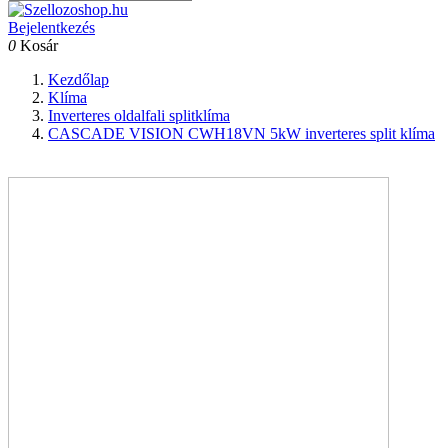
Bejelentkezés
0
Kosár
Kezdőlap
Klíma
Inverteres oldalfali splitklíma
CASCADE VISION CWH18VN 5kW inverteres split klíma