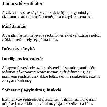
3 fokozatú ventilátor
A választható sebességfokozatok biztosítják, hogy mindig a
kívánalmaknak megfelelően történjen a levegő áramoltatása.
Párátlanítás
A párátlanítás segítségével a szobahőmérséklet változtatása nélkül
csökkenthető a helyiség páratartalma.
Infra távirányító
Intelligens leolvasztás
A hagyományos leolvasztó rendszerekkel szemben, amik előre
beállított időközönként leolvasztottak (akár óránként is), az
intelligens rendszer csak akkor futtattja ezt, ha szükséges, ezzel is
energiát takarít meg.
Soft start (lágyindítás) funkció
Ezen funkció segítségével a feszültség, valamint az indító áram
mértéke is mérséklődik, ezáltal megóvja a készüléket a káros