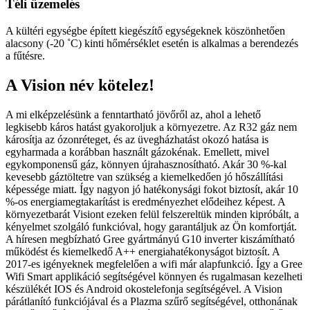
Téli üzemelés
A kültéri egységbe épített kiegészítő egységeknek köszönhetően
alacsony (-20 ˚C) kinti hőmérséklet esetén is alkalmas a berendezés
a fűtésre.
A Vision név kötelez!
A mi elképzelésünk a fenntartható jövőről az, ahol a lehető
legkisebb káros hatást gyakoroljuk a környezetre. Az R32 gáz nem
károsítja az ózonréteget, és az üvegházhatást okozó hatása is
egyharmada a korábban használt gázokénak. Emellett, mivel
egykomponensű gáz, könnyen újrahasznosítható. Akár 30 %-kal
kevesebb gáztöltetre van szükség a kiemelkedően jó hőszállítási
képessége miatt. Így nagyon jó hatékonysági fokot biztosít, akár 10
%-os energiamegtakarítást is eredményezhet elődeihez képest. A
környezetbarát Visiont ezeken felül felszereltük minden kipróbált, a
kényelmet szolgáló funkcióval, hogy garantáljuk az Ön komfortját.
A híresen megbízható Gree gyártmányú G10 inverter kiszámítható
működést és kiemelkedő A++ energiahatékonyságot biztosít. A
2017-es igényeknek megfelelően a wifi már alapfunkció. Így a Gree
Wifi Smart applikáció segítségével könnyen és rugalmasan kezelheti
készülékét IOS és Android okostelefonja segítségével. A Vision
párátlanító funkciójával és a Plazma szűrő segítségével, otthonának