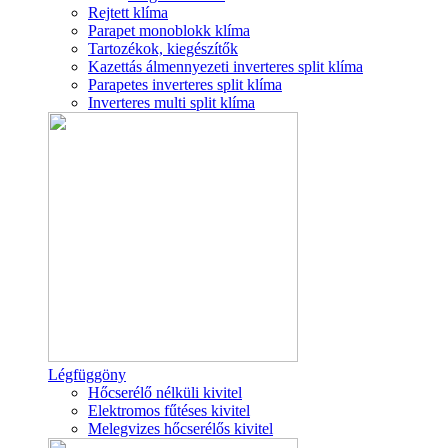
Rejtett klíma
Parapet monoblokk klíma
Tartozékok, kiegészítők
Kazettás álmennyezeti inverteres split klíma
Parapetes inverteres split klíma
Inverteres multi split klíma
Légfüggöny
Hőcserélő nélküli kivitel
Elektromos fűtéses kivitel
Melegvizes hőcserélős kivitel