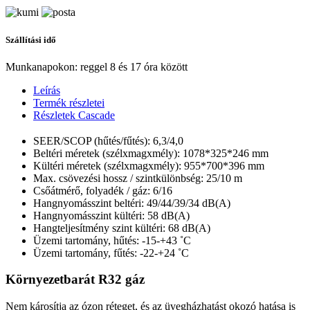
Szállítási idő
Munkanapokon: reggel 8 és 17 óra között
Leírás
Termék részletei
Részletek Cascade
SEER/SCOP (hűtés/fűtés): 6,3/4,0
Beltéri méretek (szélxmagxmély): 1078*325*246 mm
Kültéri méretek (szélxmagxmély): 955*700*396 mm
Max. csövezési hossz / szintkülönbség: 25/10 m
Csőátmérő, folyadék / gáz: 6/16
Hangnyomásszint beltéri: 49/44/39/34 dB(A)
Hangnyomásszint kültéri: 58 dB(A)
Hangteljesítmény szint kültéri: 68 dB(A)
Üzemi tartomány, hűtés: -15-+43 ˚C
Üzemi tartomány, fűtés: -22-+24 ˚C
Környezetbarát R32 gáz
Nem károsítja az ózon réteget, és az üvegházhatást okozó hatása is