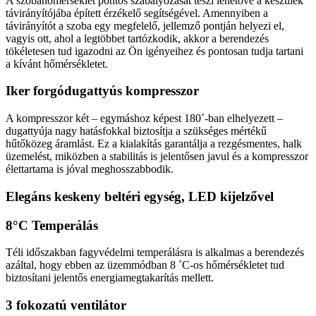
A szobahőmérséklet pontos szabályozását teszi lehetővé a készülék
távirányítójába épített érzékelő segítségével. Amennyiben a
távirányítót a szoba egy megfelelő, jellemző pontján helyezi el,
vagyis ott, ahol a legtöbbet tartózkodik, akkor a berendezés
tökéletesen tud igazodni az Ön igényeihez és pontosan tudja tartani
a kívánt hőmérsékletet.
Iker forgódugattyús kompresszor
A kompresszor két – egymáshoz képest 180˚-ban elhelyezett –
dugattyúja nagy hatásfokkal biztosítja a szükséges mértékű
hűtőközeg áramlást. Ez a kialakítás garantálja a rezgésmentes, halk
üzemelést, miközben a stabilitás is jelentősen javul és a kompresszor
élettartama is jóval meghosszabbodik.
Elegáns keskeny beltéri egység, LED kijelzővel
8°C Temperálás
Téli időszakban fagyvédelmi temperálásra is alkalmas a berendezés
azáltal, hogy ebben az üzemmódban 8 ˚C-os hőmérsékletet tud
biztosítani jelentős energiamegtakarítás mellett.
3 fokozatú ventilátor