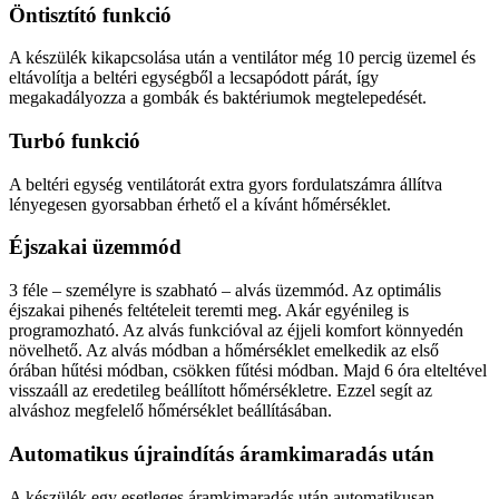
Öntisztító funkció
A készülék kikapcsolása után a ventilátor még 10 percig üzemel és
eltávolítja a beltéri egységből a lecsapódott párát, így
megakadályozza a gombák és baktériumok megtelepedését.
Turbó funkció
A beltéri egység ventilátorát extra gyors fordulatszámra állítva
lényegesen gyorsabban érhető el a kívánt hőmérséklet.
Éjszakai üzemmód
3 féle – személyre is szabható – alvás üzemmód. Az optimális
éjszakai pihenés feltételeit teremti meg. Akár egyénileg is
programozható. Az alvás funkcióval az éjjeli komfort könnyedén
növelhető. Az alvás módban a hőmérséklet emelkedik az első
órában hűtési módban, csökken fűtési módban. Majd 6 óra elteltével
visszaáll az eredetileg beállított hőmérsékletre. Ezzel segít az
alváshoz megfelelő hőmérséklet beállításában.
Automatikus újraindítás áramkimaradás után
A készülék egy esetleges áramkimaradás után automatikusan