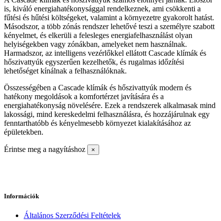
is, kiváló energiahatékonysággal rendelkeznek, ami csökkenti a
fűtési és hűtési költségeket, valamint a környezetre gyakorolt ​​hatást.
Másodszor, a több zónás rendszer lehetővé teszi a személyre szabott
kényelmet, és elkerüli a felesleges energiafelhasználást olyan
helyiségekben vagy zónákban, amelyeket nem használnak.
Harmadszor, az intelligens vezérlőkkel ellátott Cascade klímák és
hőszivattyúk egyszerűen kezelhetők, és rugalmas időzítési
lehetőséget kínálnak a felhasználóknak.
Összességében a Cascade klímák és hőszivattyúk modern és
hatékony megoldások a komfortérzet javítására és a
energiahatékonyság növelésére. Ezek a rendszerek alkalmasak mind
lakossági, mind kereskedelmi felhasználásra, és hozzájárulnak egy
fenntarthatóbb és kényelmesebb környezet kialakításához az
épületekben.
Érintse meg a nagyításhoz
×
Információk
Általános Szerződési Feltételek