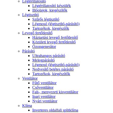
Légtérillatosító
Légtérillatosító készülék
Illóolajok, kiegészítők
Légtisztító
Szűrős légtisztító
Légmosó (légtisztító-párásító)
Tartozékok, kiegészíők
Levegő fertőtlenítő
Háztartási levegő fertőtlenítő
Közületi levegő fertőtlenítő
Ózongenerátor
Párásító
Ultrahangos párásító
Melegpárásító
Légmosó (légtisztító-párásító)
Nedvesítő betétes párásító
Tartozékok, kiegészítők
Ventilátor
Fűtő ventillátor
Csőventilátor
Fali-, menyezeti kisventilátor
Ipari ventilátor
Nyári ventilátor
Klíma
Inverteres oldalfali splitklíma