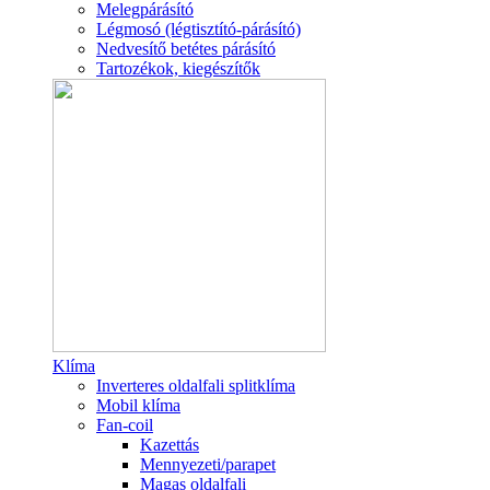
Melegpárásító
Légmosó (légtisztító-párásító)
Nedvesítő betétes párásító
Tartozékok, kiegészítők
Klíma
Inverteres oldalfali splitklíma
Mobil klíma
Fan-coil
Kazettás
Mennyezeti/parapet
Magas oldalfali