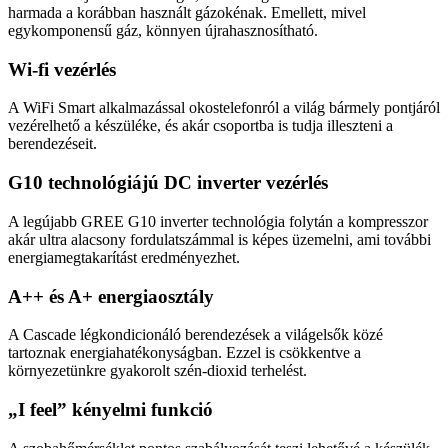
harmada a korábban használt gázokénak. Emellett, mivel
egykomponensű gáz, könnyen újrahasznosítható.
Wi-fi vezérlés
A WiFi Smart alkalmazással okostelefonról a világ bármely pontjáról
vezérelhető a készüléke, és akár csoportba is tudja illeszteni a
berendezéseit.
G10 technológiájú DC inverter vezérlés
A legújabb GREE G10 inverter technológia folytán a kompresszor
akár ultra alacsony fordulatszámmal is képes üzemelni, ami további
energiamegtakarítást eredményezhet.
A++ és A+ energiaosztály
A Cascade légkondicionáló berendezések a világelsők közé
tartoznak energiahatékonyságban. Ezzel is csökkentve a
környezetünkre gyakorolt szén-dioxid terhelést.
„I feel” kényelmi funkció