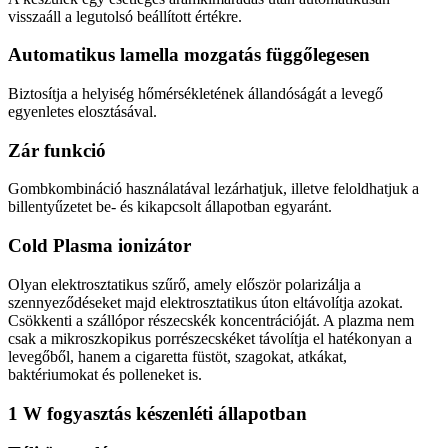
visszaáll a legutolsó beállított értékre.
Automatikus lamella mozgatás függőlegesen
Biztosítja a helyiség hőmérsékletének állandóságát a levegő
egyenletes elosztásával.
Zár funkció
Gombkombináció használatával lezárhatjuk, illetve feloldhatjuk a
billentyűzetet be- és kikapcsolt állapotban egyaránt.
Cold Plasma ionizátor
Olyan elektrosztatikus szűrő, amely először polarizálja a
szennyeződéseket majd elektrosztatikus úton eltávolítja azokat.
Csökkenti a szállópor részecskék koncentrációját. A plazma nem
csak a mikroszkopikus porrészecskéket távolítja el hatékonyan a
levegőből, hanem a cigaretta füstöt, szagokat, atkákat,
baktériumokat és polleneket is.
1 W fogyasztás készenléti állapotban