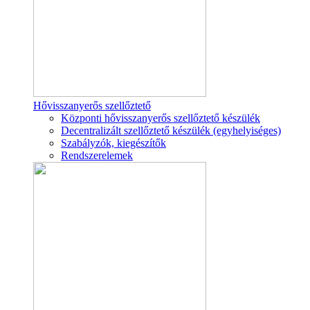
Hővisszanyerős szellőztető
Központi hővisszanyerős szellőztető készülék
Decentralizált szellőztető készülék (egyhelyiséges)
Szabályzók, kiegészítők
Rendszerelemek