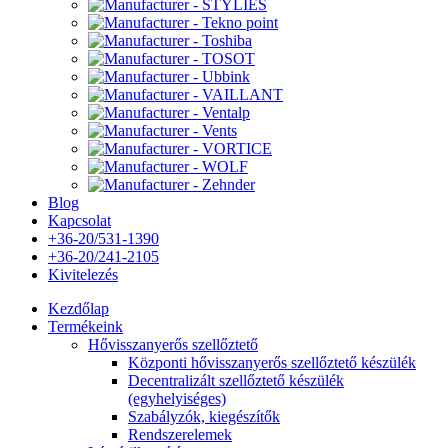
Blog
Kapcsolat
+36-20/531-1390
+36-20/241-2105
Kivitelezés
Kezdőlap
Termékeink
Hővisszanyerős szellőztető
Központi hővisszanyerős szellőztető készülék
Decentralizált szellőztető készülék
(egyhelyiséges)
Szabályzók, kiegészítők
Rendszerelemek