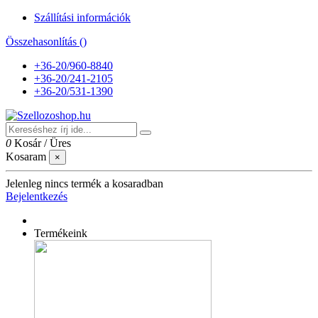
Szállítási információk
Összehasonlítás (
)
+36-20/960-8840
+36-20/241-2105
+36-20/531-1390
0
Kosár
/
Üres
Kosaram
×
Jelenleg nincs termék a kosaradban
Bejelentkezés
Termékeink