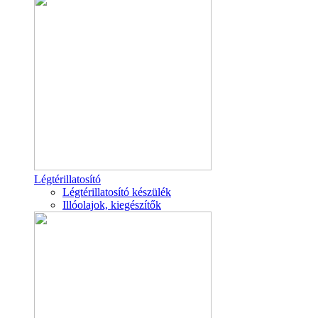
Légtérillatosító
Légtérillatosító készülék
Illóolajok, kiegészítők