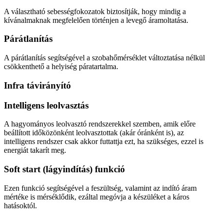
A választható sebességfokozatok biztosítják, hogy mindig a
kívánalmaknak megfelelően történjen a levegő áramoltatása.
Párátlanítás
A párátlanítás segítségével a szobahőmérséklet változtatása nélkül
csökkenthető a helyiség páratartalma.
Infra távirányító
Intelligens leolvasztás
A hagyományos leolvasztó rendszerekkel szemben, amik előre
beállított időközönként leolvasztottak (akár óránként is), az
intelligens rendszer csak akkor futtattja ezt, ha szükséges, ezzel is
energiát takarít meg.
Soft start (lágyindítás) funkció
Ezen funkció segítségével a feszültség, valamint az indító áram
mértéke is mérséklődik, ezáltal megóvja a készüléket a káros
hatásoktól.