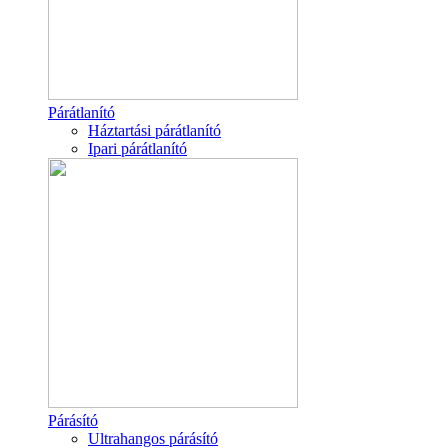
Párátlanító
Háztartási párátlanító
Ipari párátlanító
Párásító
Ultrahangos párásító