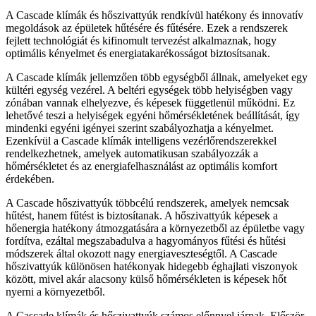
A Cascade klímák és hőszivattyúk rendkívül hatékony és innovatív
megoldások az épületek hűtésére és fűtésére. Ezek a rendszerek
fejlett technológiát és kifinomult tervezést alkalmaznak, hogy
optimális kényelmet és energiatakarékosságot biztosítsanak.
A Cascade klímák jellemzően több egységből állnak, amelyeket egy
kültéri egység vezérel. A beltéri egységek több helyiségben vagy
zónában vannak elhelyezve, és képesek függetlenül működni. Ez
lehetővé teszi a helyiségek egyéni hőmérsékletének beállítását, így
mindenki egyéni igényei szerint szabályozhatja a kényelmet.
Ezenkívül a Cascade klímák intelligens vezérlőrendszerekkel
rendelkezhetnek, amelyek automatikusan szabályozzák a
hőmérsékletet és az energiafelhasználást az optimális komfort
érdekében.
A Cascade hőszivattyúk többcélú rendszerek, amelyek nemcsak
hűtést, hanem fűtést is biztosítanak. A hőszivattyúk képesek a
hőenergia hatékony átmozgatására a környezetből az épületbe vagy
fordítva, ezáltal megszabadulva a hagyományos fűtési és hűtési
módszerek által okozott nagy energiaveszteségtől. A Cascade
hőszivattyúk különösen hatékonyak hidegebb éghajlati viszonyok
között, mivel akár alacsony külső hőmérsékleten is képesek hőt
nyerni a környezetből.
A Cascade klímák és hőszivattyúk számos előnnyel járnak. Először