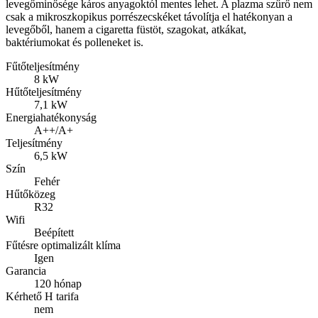
levegőminősége káros anyagoktól mentes lehet. A plazma szűrő nem
csak a mikroszkopikus porrészecskéket távolítja el hatékonyan a
levegőből, hanem a cigaretta füstöt, szagokat, atkákat,
baktériumokat és polleneket is.
Fűtőteljesítmény
8 kW
Hűtőteljesítmény
7,1 kW
Energiahatékonyság
A++/A+
Teljesítmény
6,5 kW
Szín
Fehér
Hűtőközeg
R32
Wifi
Beépített
Fűtésre optimalizált klíma
Igen
Garancia
120 hónap
Kérhető H tarifa
nem