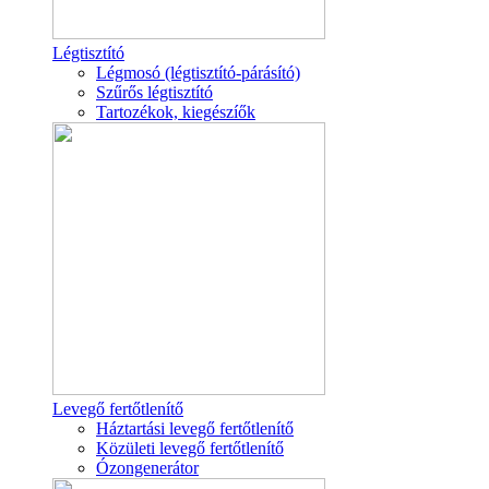
Légtisztító
Légmosó (légtisztító-párásító)
Szűrős légtisztító
Tartozékok, kiegészíők
Levegő fertőtlenítő
Háztartási levegő fertőtlenítő
Közületi levegő fertőtlenítő
Ózongenerátor