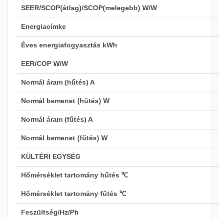
SEER/SCOP(átlag)/SCOP(melegebb) W/W
Energiacímke
Éves energiafogyasztás kWh
EER/COP W/W
Normál áram (hűtés) A
Normál bemenet (hűtés) W
Normál áram (fűtés) A
Normál bemenet (fűtés) W
KÜLTÉRI EGYSÉG
Hőmérséklet tartomány hűtés ℃
Hőmérséklet tartomány fűtés ℃
Feszültség/Hz/Ph