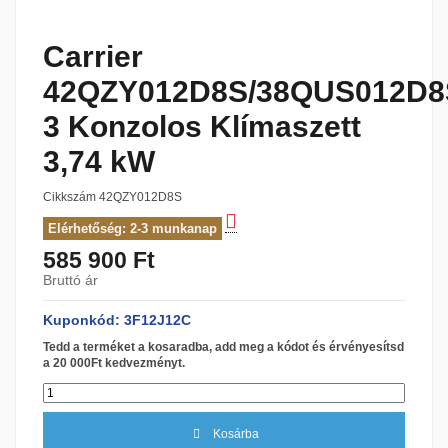
Carrier
42QZY012D8S/38QUS012D8
3 Konzolos Klímaszett
3,74 kW
Cikkszám
42QZY012D8S
Elérhetőség: 2-3 munkanap
585 900 Ft
Bruttó ár
Kuponkód: 3F12J12C
Tedd a terméket a kosaradba, add meg a kódot és érvényesítsd
a 20 000Ft kedvezményt.
Kosárba