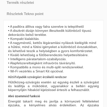
Termék részletei
Részletek Tekno point
• A padlóra állítva vagy falra szerelve is telepíthető
• A diszkrét dizájn könnyen illeszkedik különböző típusú
dekorációs belső terekbe.
• Kompakt kialakítás.
• A nagyméretű, kettős légáramlási nyílások kielégítik mind
a hűtési, mind a fűtési igényeket a különböző évszakokban,
és lehetővé teszik a helyiségben a gyors komfortérzetet.
• Kiváló lehetőség a fűtőberendezés helyettesítésére.
• Intelligens páratartalom-szabályozás.
• Alapfelszereltségként infravörös távirányító.
• Kompatibilis a mono és multi-split rendszerekkel.
• Wi-Fi vezérlés a Smart Kit opcióval.
Hűtőfolyadék szivárgást érzékelő rendszer
Hűtőközeg-szivárgás esetén az egység észleli a szivárgást
és leállítja a működést, ugyanakkor a beltéri egység
képernyőjén hibakód kijelzéssel értesíti a felhasználót.
Alvó üzemmód funkció
Energiát takarít meg és javítja a környezeti feltételeket
éjszaka, a kényelmes alvás érdekében. Az éjszaka