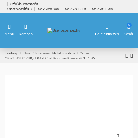
Szállítási információk
Összehasonlítás (
)
+36-20/960-8840
+36-20/241-2105
+36-20/531-1390
0
Menu
Keresés
Bejelentkezés
Kosár
Kezdőlap
Klíma
Inverteres oldalfali splitklíma
Carrier
42QZY012D8S/38QUS012D8S-3 Konzolos Klímaszett 3,74 kW