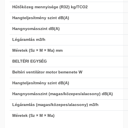
Hűtőközeg mennyisége (R32) kg/TCO2
Hangteljesítmény szint dB(A)
Hangnyomásszint dB(A)
Légáramlás m3/h
Méretek (Sz × M × Ma) mm
BELTÉRI EGYSÉG
Beltéri ventilátor motor bemenete W
Hangteljesítmény szint dB(A)
Hangnyomásszint (magas/közepes/alacsony) dB(A)
Légáramlás (magas/közepes/alacsony) m3/h
Méretek (Sz × M × Ma)
A Tekno Point rejtett klímák forradalmasítják az otthoni