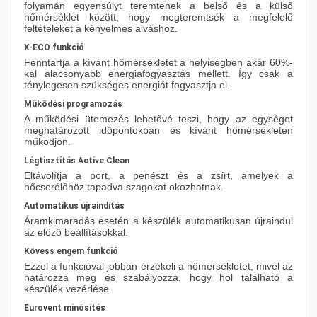
folyamán egyensúlyt teremtenek a belső és a külső
hőmérséklet között, hogy megteremtsék a megfelelő
feltételeket a kényelmes alváshoz.
X-ECO funkció
Fenntartja a kívánt hőmérsékletet a helyiségben akár 60%-
kal alacsonyabb energiafogyasztás mellett. Így csak a
ténylegesen szükséges energiát fogyasztja el.
Működési programozás
A működési ütemezés lehetővé teszi, hogy az egységet
meghatározott időpontokban és kívánt hőmérsékleten
működjön.
Légtisztítás Active Clean
Eltávolítja a port, a penészt és a zsírt, amelyek a
hőcserélőhöz tapadva szagokat okozhatnak.
Automatikus újraindítás
Áramkimaradás esetén a készülék automatikusan újraindul
az előző beállításokkal.
Kövess engem funkció
Ezzel a funkcióval jobban érzékeli a hőmérsékletet, mivel az
határozza meg és szabályozza, hogy hol található a
készülék vezérlése.
Eurovent minősítés