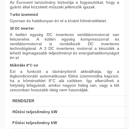
Az Eurovent tanúsítvány biztosítja a fogyasztókat, hogy a
gyártó által közzétett műszaki jellemzők igazak.
Turbó üzemmód
Gyorsan és hatékonyan éri el a kívánt hőmérsékletet.
3D DC inverter
A beltéri egység DC inverteres ventilátormotorral van
felszerelve. A kültéri egység kompresszorral és
ventilátormotorral is rendelkezik DC inverteres
technológiával. A 3 DC inverteres motorral a készülék a
lehető legmagasabb teljesítményt és energiahatékonyságot
éri el.
Működés 8°C-on
Ezt a funkciót a távirányítóról aktiválhatja, így a
légkondicionáló automatikusan fűtési üzemmódba kapcsol,
ha a hőmérséklet 8°C alá csökken. Így elkerülheti a
helyiség lefagyását, amikor nagyon hideg van, vagy a téli
szezonban hosszabb ideig nem használják.
RENDSZER
Hűtési teljesítmény kW
Fűtési teljesítmény kW