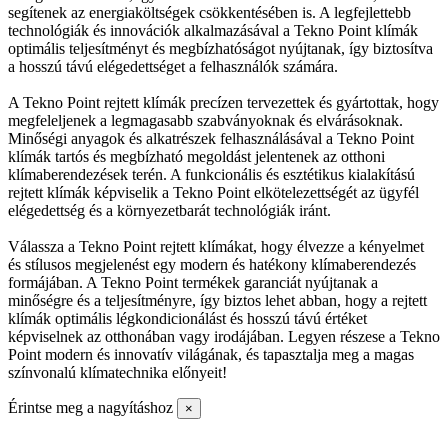
segítenek az energiaköltségek csökkentésében is. A legfejlettebb
technológiák és innovációk alkalmazásával a Tekno Point klímák
optimális teljesítményt és megbízhatóságot nyújtanak, így biztosítva
a hosszú távú elégedettséget a felhasználók számára.
A Tekno Point rejtett klímák precízen tervezettek és gyártottak, hogy
megfeleljenek a legmagasabb szabványoknak és elvárásoknak.
Minőségi anyagok és alkatrészek felhasználásával a Tekno Point
klímák tartós és megbízható megoldást jelentenek az otthoni
klímaberendezések terén. A funkcionális és esztétikus kialakítású
rejtett klímák képviselik a Tekno Point elkötelezettségét az ügyfél
elégedettség és a környezetbarát technológiák iránt.
Válassza a Tekno Point rejtett klímákat, hogy élvezze a kényelmet
és stílusos megjelenést egy modern és hatékony klímaberendezés
formájában. A Tekno Point termékek garanciát nyújtanak a
minőségre és a teljesítményre, így biztos lehet abban, hogy a rejtett
klímák optimális légkondicionálást és hosszú távú értéket
képviselnek az otthonában vagy irodájában. Legyen részese a Tekno
Point modern és innovatív világának, és tapasztalja meg a magas
színvonalú klímatechnika előnyeit!
Érintse meg a nagyításhoz
×