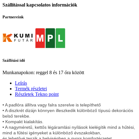
Szállítással kapcsolatos információk
Partnereink
Szállítási idő
Munkanapokon: reggel 8 és 17 óra között
Leírás
Termék részletei
Részletek Tekno point
• A padlóra állítva vagy falra szerelve is telepíthető
• A diszkrét dizájn könnyen illeszkedik különböző típusú dekorációs
belső terekbe.
• Kompakt kialakítás.
• A nagyméretű, kettős légáramlási nyílások kielégítik mind a hűtési,
mind a fűtési igényeket a különböző évszakokban,
és lehetővé teszik a helyiségben a gyors komfortérzetet.