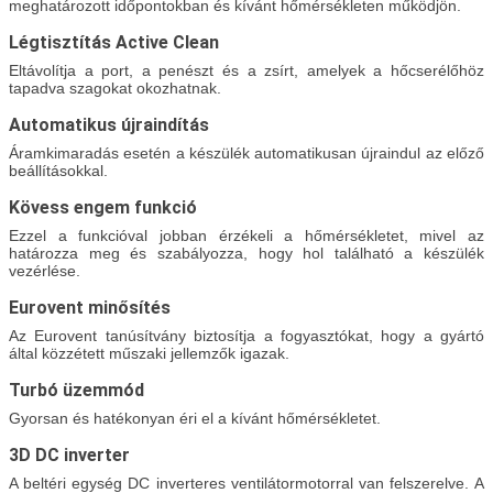
meghatározott időpontokban és kívánt hőmérsékleten működjön.
Légtisztítás Active Clean
Eltávolítja a port, a penészt és a zsírt, amelyek a hőcserélőhöz
tapadva szagokat okozhatnak.
Automatikus újraindítás
Áramkimaradás esetén a készülék automatikusan újraindul az előző
beállításokkal.
Kövess engem funkció
Ezzel a funkcióval jobban érzékeli a hőmérsékletet, mivel az
határozza meg és szabályozza, hogy hol található a készülék
vezérlése.
Eurovent minősítés
Az Eurovent tanúsítvány biztosítja a fogyasztókat, hogy a gyártó
által közzétett műszaki jellemzők igazak.
Turbó üzemmód
Gyorsan és hatékonyan éri el a kívánt hőmérsékletet.
3D DC inverter
A beltéri egység DC inverteres ventilátormotorral van felszerelve. A