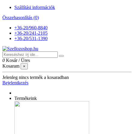
Szállítási információk
Összehasonlítás (
0
)
+36-20/960-8840
+36-20/241-2105
+36-20/531-1390
0
Kosár
/
Üres
Kosaram
×
Jelenleg nincs termék a kosaradban
Bejelentkezés
Termékeink