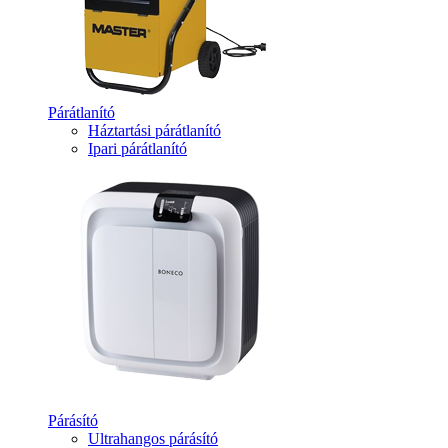
Párátlanító
Háztartási párátlanító
Ipari párátlanító
Párásító
Ultrahangos párásító