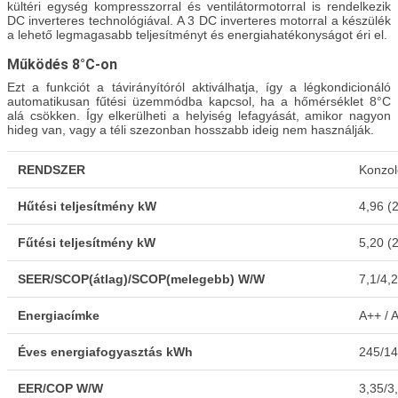
kültéri egység kompresszorral és ventilátormotorral is rendelkezik
DC inverteres technológiával. A 3 DC inverteres motorral a készülék
a lehető legmagasabb teljesítményt és energiahatékonyságot éri el.
Működés 8°C-on
Ezt a funkciót a távirányítóról aktiválhatja, így a légkondicionáló
automatikusan fűtési üzemmódba kapcsol, ha a hőmérséklet 8°C
alá csökken. Így elkerülheti a helyiség lefagyását, amikor nagyon
hideg van, vagy a téli szezonban hosszabb ideig nem használják.
RENDSZER
Konzol
Hűtési teljesítmény kW
4,96 (
Fűtési teljesítmény kW
5,20 (
SEER/SCOP(átlag)/SCOP(melegebb) W/W
7,1/4,2
Energiacímke
A++ / 
Éves energiafogyasztás kWh
245/1
EER/COP W/W
3,35/3