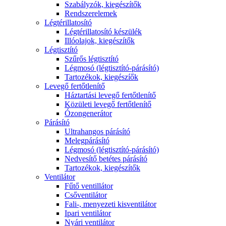
Szabályzók, kiegészítők
Rendszerelemek
Légtérillatosító
Légtérillatosító készülék
Illóolajok, kiegészítők
Légtisztító
Szűrős légtisztító
Légmosó (légtisztító-párásító)
Tartozékok, kiegészíők
Levegő fertőtlenítő
Háztartási levegő fertőtlenítő
Közületi levegő fertőtlenítő
Ózongenerátor
Párásító
Ultrahangos párásító
Melegpárásító
Légmosó (légtisztító-párásító)
Nedvesítő betétes párásító
Tartozékok, kiegészítők
Ventilátor
Fűtő ventillátor
Csőventilátor
Fali-, menyezeti kisventilátor
Ipari ventilátor
Nyári ventilátor