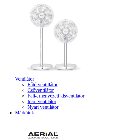
Ventilátor
Fűtő ventillátor
Csőventilátor
Fali-, menyezeti kisventilátor
Ipari ventilátor
Nyári ventilátor
Márkáink