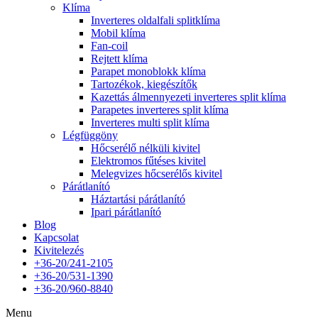
Klíma
Inverteres oldalfali splitklíma
Mobil klíma
Fan-coil
Rejtett klíma
Parapet monoblokk klíma
Tartozékok, kiegészítők
Kazettás álmennyezeti inverteres split klíma
Parapetes inverteres split klíma
Inverteres multi split klíma
Légfüggöny
Hőcserélő nélküli kivitel
Elektromos fűtéses kivitel
Melegvizes hőcserélős kivitel
Párátlanító
Háztartási párátlanító
Ipari párátlanító
Blog
Kapcsolat
Kivitelezés
+36-20/241-2105
+36-20/531-1390
+36-20/960-8840
Menu