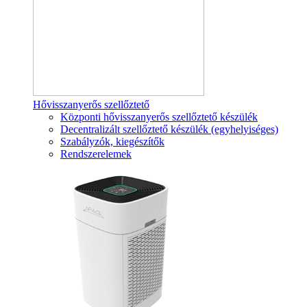
Hővisszanyerős szellőztető
Központi hővisszanyerős szellőztető készülék
Decentralizált szellőztető készülék (egyhelyiséges)
Szabályzók, kiegészítők
Rendszerelemek