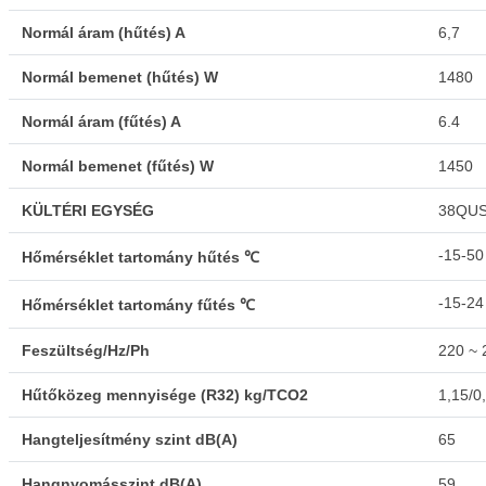
Normál áram (hűtés) A
6,7
Normál bemenet (hűtés) W
1480
Normál áram (fűtés) A
6.4
Normál bemenet (fűtés) W
1450
KÜLTÉRI EGYSÉG
38QUS
-15-50
Hőmérséklet tartomány hűtés ℃
-15-24
Hőmérséklet tartomány fűtés ℃
Feszültség/Hz/Ph
220 ~ 
Hűtőközeg mennyisége (R32) kg/TCO2
1,15/0
Hangteljesítmény szint dB(A)
65
Hangnyomásszint dB(A)
59