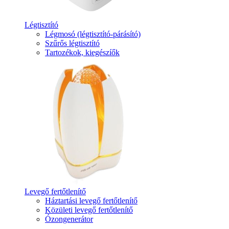
Légtisztító
Légmosó (légtisztító-párásító)
Szűrős légtisztító
Tartozékok, kiegészíők
Levegő fertőtlenítő
Háztartási levegő fertőtlenítő
Közületi levegő fertőtlenítő
Ózongenerátor