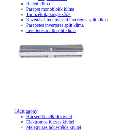
Rejtett klíma
Parapet monoblokk klíma
Tartozékok, kiegészítők
Kazettás álmennyezeti inverteres split klíma
Parapetes inverteres split klíma
Inverteres multi split klíma
Légfüggöny
Hőcserélő nélküli kivitel
Elektromos fűtéses kivitel
Melegvizes hőcserélős kivitel