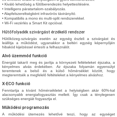
• Kiváló lehetőség a fűtőberendezés helyettesítésére.
• Intelligens páratartalom-szabályozás.
• Alapfelszereltségként infravörös távirányító.
• Kompatibilis a mono és multi-split rendszerekkel.
• Wi-Fi vezérlés a Smart Kit opcióval.
Hűtőfolyadék szivárgást érzékelő rendszer
Hűtőközeg-szivárgás esetén az egység észleli a szivárgást és
leállítja a működést, ugyanakkor a beltéri egység képernyőjén
hibakód kijelzéssel értesíti a felhasználót.
Alvó üzemmód funkció
Energiát takarít meg és javítja a környezeti feltételeket éjszaka, a
kényelmes alvás érdekében. Az éjszaka folyamán egyensúlyt
teremtenek a belső és a külső hőmérséklet között, hogy
megteremtsék a megfelelő feltételeket a kényelmes alváshoz.
X-ECO funkció
Fenntartja a kívánt hőmérsékletet a helyiségben akár 60%-kal
alacsonyabb energiafogyasztás mellett. Így csak a ténylegesen
szükséges energiát fogyasztja el.
Működési programozás
A működési ütemezés lehetővé teszi, hogy az egységet