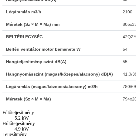
Légáramlás m3/h
2100
Méretek (Sz × M × Ma) mm
805x3
BELTÉRI EGYSÉG
42QZY
Beltéri ventilátor motor bemenete W
64
Hangteljesítmény szint dB(A)
55
Hangnyomásszint (magas/közepes/alacsony) dB(A)
41,0/3
Légáramlás (magas/közepes/alacsony) m3/h
780/69
Méretek (Sz × M × Ma)
794x2
Fűtőteljesítmény
5,2 kW
Hűtőteljesítmény
4,9 kW
Teljesítmény