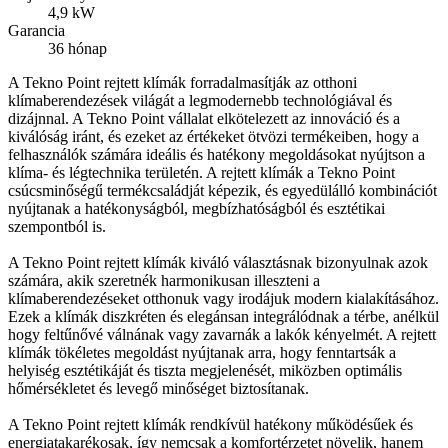
4,9 kW
Garancia
36 hónap
A Tekno Point rejtett klímák forradalmasítják az otthoni
klímaberendezések világát a legmodernebb technológiával és
dizájnnal. A Tekno Point vállalat elkötelezett az innováció és a
kiválóság iránt, és ezeket az értékeket ötvözi termékeiben, hogy a
felhasználók számára ideális és hatékony megoldásokat nyújtson a
klíma- és légtechnika területén. A rejtett klímák a Tekno Point
csúcsminőségű termékcsaládját képezik, és egyedülálló kombinációt
nyújtanak a hatékonyságból, megbízhatóságból és esztétikai
szempontból is.
A Tekno Point rejtett klímák kiváló választásnak bizonyulnak azok
számára, akik szeretnék harmonikusan illeszteni a
klímaberendezéseket otthonuk vagy irodájuk modern kialakításához.
Ezek a klímák diszkréten és elegánsan integrálódnak a térbe, anélkül
hogy feltűnővé válnának vagy zavarnák a lakók kényelmét. A rejtett
klímák tökéletes megoldást nyújtanak arra, hogy fenntartsák a
helyiség esztétikáját és tiszta megjelenését, miközben optimális
hőmérsékletet és levegő minőséget biztosítanak.
A Tekno Point rejtett klímák rendkívül hatékony működésűek és
energiatakarékosak, így nemcsak a komfortérzetet növelik, hanem