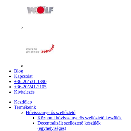
Blog
Kapcsolat
+36-20/531-1390
+36-20/241-2105
Kivitelezés
Kezdőlap
Termékeink
Hővisszanyerős szellőztető
Központi hővisszanyerős szellőztető készülék
Decentralizált szellőztető készülék
(egyhelyiséges)