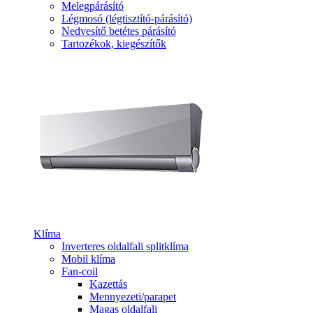
Melegpárásító
Légmosó (légtisztító-párásító)
Nedvesítő betétes párásító
Tartozékok, kiegészítők
Klíma
Inverteres oldalfali splitklíma
Mobil klíma
Fan-coil
Kazettás
Mennyezeti/parapet
Magas oldalfali