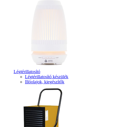
Légtérillatosító
Légtérillatosító készülék
Illóolajok, kiegészítők