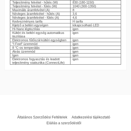
Teljesítmény felvétel - hűtés (W)
830 (180-1150)
Teljesítmény felvétel - fűtés (W)
1040 (300-1350)
Maximális áramfelvétel (A)
8
Névleges áramfelvétel - hűtés (A)
3,6
Névleges áramfelvétel - fűtés (A)
4,6
Kedvezményes tarifa
H tarifa
Kijelző a beltéri egységen
kikapcsolható LED
Hi-Nano légtisztítás
igen
Kültéri és beltéri egység automatikus
igen
tisztítása
Elektromos fűtőszál kültéri egységben
igen
"I Feel" üzemmód
igen
8 °C-os temperálás
igen
Alvás üzemmód
igen
Igen
igen
Elektromos fogyasztás és leadott
igen
teljesítmény statisztika (ConnectLife)
Zajszint
41 dB(A)
Fűtőteljesítmény
4 kW
Hűtőteljesítmény
3,5 kW
Teljesítmény
3,5 kW
Szín
Fehér
Hűtőközeg
R32
Általános Szerződési Feltételek
Adatkezelési tájékoztató
Wifi
Beépített
Elállás a szerződéstől
Fűtésre optimalizált klíma
Igen