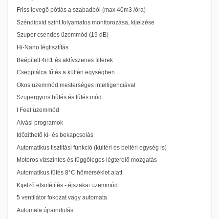
Friss levegő pótlás a szabadból (max 40m3 /óra)
Széndioxid szint folyamatos monitorozása, kijelzése
Szuper csendes üzemmód (19 dB)
Hi-Nano légtisztítás
Beépített 4in1 és aktívszenes filterek
Csepptálca fűtés a kültéri egységben
Okos üzemmód mesterséges intelligenciával
Szupergyors hűtés és fűtés mód
I Feel üzemmód
Alvási programok
Időzíthető ki- és bekapcsolás
Automatikus tisztítási funkció (kültéri és beltéri egység is)
Motoros vízszintes és függőleges légterelő mozgatás
Automatikus fűtés 8°C hőmérséklet alatt
Kijelző elsötétítés - éjszakai üzemmód
5 ventilátor fokozat vagy automata
Automata újraindulás