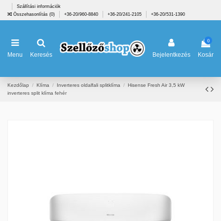
Szállítási információk
Összehasonlítás (
0
)
+36-20/960-8840
+36-20/241-2105
+36-20/531-1390
0
Menu
Keresés
Bejelentkezés
Kosár
Kezdőlap
Klíma
Inverteres oldalfali splitklíma
Hisense Fresh Air 3,5 kW
inverteres split klíma fehér