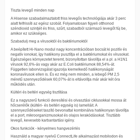
Tiszta levegő minden nap
A Hisense szabadalmaztatott friss levegős technológiája akár 3 perc
alatt felfrissíti az egész szobát. Folyamatosan figyeli otthonod
széndioxid szintjét és friss, szűrt, szabadból származó levegőt fúj be,
amikor ez szükséges.
Szabadulj meg a vírusoktól és baktériumoktól
A beépített Hi-Nano modul nagy koncentrációban bocsát ki pozitív és
negatív ionokat, így hatékony pusztítja el a baktériumokat és vírusokat.
Egészséges környezetet teremt, bizonyítottan távolítja el a pl. a H1N1
vírusok 92,6%-ás vagy akár az E.Coli baktériumok 88,54%-át.
Független laborvizsgálat igazolja kiemelkedő hatékonyságát
koronavírusok ellen is. És ez még nem minden, a lebegő PM 2,5
méretű szennyeződések 60,07%-át is eltávolítja már akár két óra
működés után.
Kültéri és beltéri egység tisztítása
Ez a nagyszerű funkció deresítési és olvasztási ciklusokkal mossa át
hőcserélők (kültéri- és beltéri egység is) lamelláit. A
szennyeződéseket taszító bevonattal kombinálva hatékonyan távolítja
el a port, mikroorganizmusokat és olajos lerakódásokat. Tisztább
levegő, kevesebb karbantartási igény.
Okos funkciók - kényelmes hangvezérlés
Használd a magyar nyelvű ConnectLife alkalmazást mobilodon és