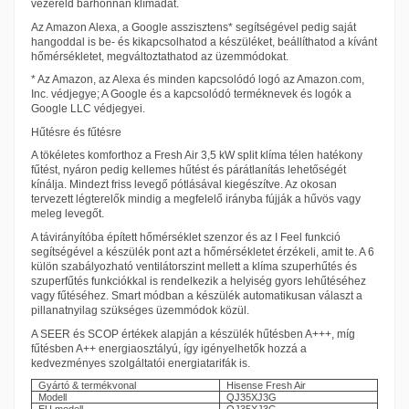
vezéreld bárhonnan klímádat.
Az Amazon Alexa, a Google asszisztens* segítségével pedig saját
hangoddal is be- és kikapcsolhatod a készüléket, beállíthatod a kívánt
hőmérsékletet, megváltoztathatod az üzemmódokat.
* Az Amazon, az Alexa és minden kapcsolódó logó az Amazon.com,
Inc. védjegye; A Google és a kapcsolódó terméknevek és logók a
Google LLC védjegyei.
Hűtésre és fűtésre
A tökéletes komforthoz a Fresh Air 3,5 kW split klíma télen hatékony
fűtést, nyáron pedig kellemes hűtést és párátlanítás lehetőségét
kínálja. Mindezt friss levegő pótlásával kiegészítve. Az okosan
tervezett légterelők mindig a megfelelő irányba fújják a hűvös vagy
meleg levegőt.
A távirányítóba épített hőmérséklet szenzor és az I Feel funkció
segítségével a készülék pont azt a hőmérsékletet érzékeli, amit te. A 6
külön szabályozható ventilátorszint mellett a klíma szuperhűtés és
szuperfűtés funkciókkal is rendelkezik a helyiség gyors lehűtéséhez
vagy fűtéséhez. Smart módban a készülék automatikusan választ a
pillanatnyilag szükséges üzemmódok közül.
A SEER és SCOP értékek alapján a készülék hűtésben A+++, míg
fűtésben A++ energiaosztályú, így igényelhetők hozzá a
kedvezményes szolgáltatói energiatarifák is.
Gyártó & termékvonal
Hisense Fresh Air
Modell
QJ35XJ3G