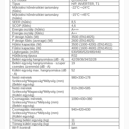
EU modell
QJ35XJ3G
Típus
H/P, INVERTER, T1
Működési hőmérséklet tartomány
-22°C~+24°C
(fűtés)
Működési hőmérséklet tartomány
-15°C~+45°C
(hűtés)
SEER (hűtés)
8,5
SCOP (fűtés)
4,6
Energia osztály (hűtés)
A+++
Energia osztály (fűtés)
A++
P design hűtés (W)
3500 (EN14825)
P design fűtés (average) (W)
2600 (EN14825)
Hűtési kapacitás (W)
3500 (1000-4200) (EN14511)
Fűtési kapacitás (W)
4000 (1600-4600) (EN14511)
Légforgatás (m3/h)
630/580/520/480/440
Hűtőközeg típusa
R32
Beltéri egység hangnyomása (dB - A)
42/39/36/34/32/28
Beltéri egység hangnyomása - szuper
19
csendes üzemmód (dB - A)
Kültéri egység max. hangnyomása (dB
52
- A)
Nettó méretek
980×330×178
Szélesség*Magasság*Mélység (mm)
(Beltéri egység)
Nettó méretek
810×280×585
Szélesség*Magasság*Mélység (mm)
(Kültéri egység)
Csomagolás méretek,
1090×430×380
Szélesség*Hossz*Mélység (mm)
(Beltéri egység)
Csomagolás méretek,
940×420×630
Szélesség*Hossz*Mélység (mm)
(Kültéri egység)
Tömeg beltéri egység (kg)
11
Tömeg kültéri egység (kg)
33
Wi-Fi kontroll
igen