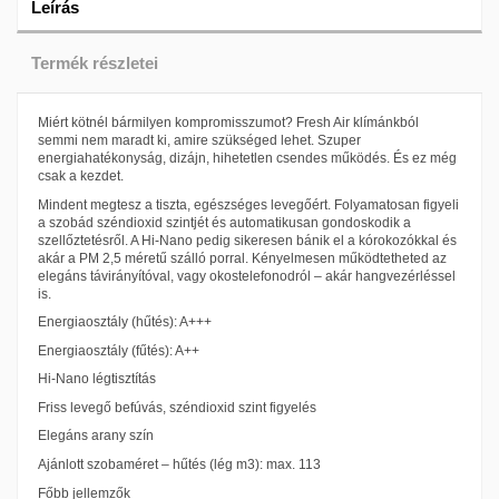
Leírás
Termék részletei
Miért kötnél bármilyen kompromisszumot? Fresh Air klímánkból
semmi nem maradt ki, amire szükséged lehet. Szuper
energiahatékonyság, dizájn, hihetetlen csendes működés. És ez még
csak a kezdet.
Mindent megtesz a tiszta, egészséges levegőért. Folyamatosan figyeli
a szobád széndioxid szintjét és automatikusan gondoskodik a
szellőztetésről. A Hi-Nano pedig sikeresen bánik el a kórokozókkal és
akár a PM 2,5 méretű szálló porral. Kényelmesen működtetheted az
elegáns távirányítóval, vagy okostelefonodról – akár hangvezérléssel
is.
Energiaosztály (hűtés): A+++
Energiaosztály (fűtés): A++
Hi-Nano légtisztítás
Friss levegő befúvás, széndioxid szint figyelés
Elegáns arany szín
Ajánlott szobaméret – hűtés (lég m3): max. 113
Főbb jellemzők