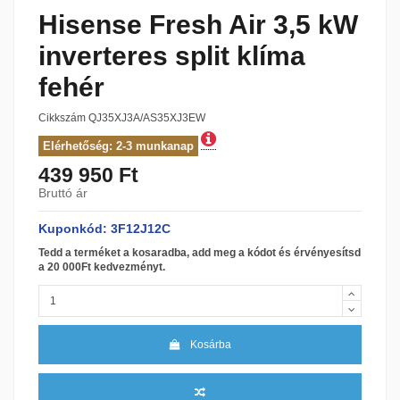
Hisense Fresh Air 3,5 kW
inverteres split klíma
fehér
Cikkszám
QJ35XJ3A/AS35XJ3EW
Elérhetőség: 2-3 munkanap
439 950 Ft
Bruttó ár
Kuponkód: 3F12J12C
Tedd a terméket a kosaradba, add meg a kódot és érvényesítsd
a 20 000Ft kedvezményt.
Kosárba