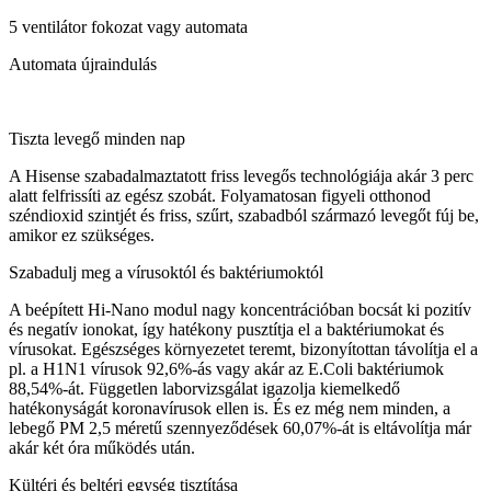
5 ventilátor fokozat vagy automata
Automata újraindulás
Tiszta levegő minden nap
A Hisense szabadalmaztatott friss levegős technológiája akár 3 perc
alatt felfrissíti az egész szobát. Folyamatosan figyeli otthonod
széndioxid szintjét és friss, szűrt, szabadból származó levegőt fúj be,
amikor ez szükséges.
Szabadulj meg a vírusoktól és baktériumoktól
A beépített Hi-Nano modul nagy koncentrációban bocsát ki pozitív
és negatív ionokat, így hatékony pusztítja el a baktériumokat és
vírusokat. Egészséges környezetet teremt, bizonyítottan távolítja el a
pl. a H1N1 vírusok 92,6%-ás vagy akár az E.Coli baktériumok
88,54%-át. Független laborvizsgálat igazolja kiemelkedő
hatékonyságát koronavírusok ellen is. És ez még nem minden, a
lebegő PM 2,5 méretű szennyeződések 60,07%-át is eltávolítja már
akár két óra működés után.
Kültéri és beltéri egység tisztítása