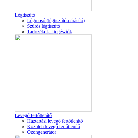
Légtisztító
Légmosó (légtisztító-párásító)
Szűrős légtisztító
Tartozékok, kiegészíők
Levegő fertőtlenítő
Háztartási levegő fertőtlenítő
Közületi levegő fertőtlenítő
Ózongenerátor