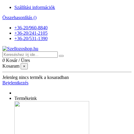
Szállítási információk
Összehasonlítás (
)
+36-20/960-8840
+36-20/241-2105
+36-20/531-1390
0
Kosár
/
Üres
Kosaram
×
Jelenleg nincs termék a kosaradban
Bejelentkezés
Termékeink