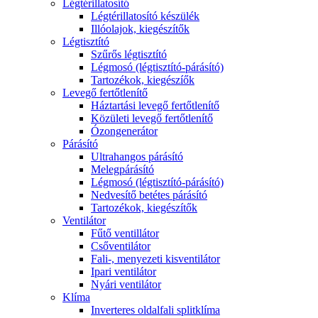
Légtérillatosító
Légtérillatosító készülék
Illóolajok, kiegészítők
Légtisztító
Szűrős légtisztító
Légmosó (légtisztító-párásító)
Tartozékok, kiegészíők
Levegő fertőtlenítő
Háztartási levegő fertőtlenítő
Közületi levegő fertőtlenítő
Ózongenerátor
Párásító
Ultrahangos párásító
Melegpárásító
Légmosó (légtisztító-párásító)
Nedvesítő betétes párásító
Tartozékok, kiegészítők
Ventilátor
Fűtő ventillátor
Csőventilátor
Fali-, menyezeti kisventilátor
Ipari ventilátor
Nyári ventilátor
Klíma
Inverteres oldalfali splitklíma