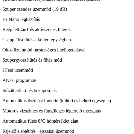
Szuper csendes üzemmód (19 dB)
Hi-Nano légtisztítás
Beépített 4in1 és aktívszenes filterek
Csepptálca fűtés a kültéri egységben
Okos üzemmód mesterséges intelligenciával
Szupergyors hűtés és fűtés mód
I Feel üzemmód
Alvási programok
Időzíthető ki- és bekapcsolás
Automatikus tisztítási funkció (kültéri és beltéri egység is)
Motoros vízszintes és függőleges légterelő mozgatás
Automatikus fűtés 8°C hőmérséklet alatt
Kijelző elsötétítés - éjszakai üzemmód