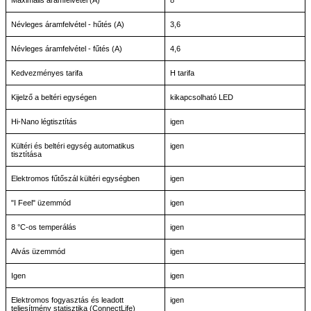
Névleges áramfelvétel - hűtés (A)
3,6
Névleges áramfelvétel - fűtés (A)
4,6
Kedvezményes tarifa
H tarifa
Kijelző a beltéri egységen
kikapcsolható LED
Hi-Nano légtisztítás
igen
Kültéri és beltéri egység automatikus
igen
tisztítása
Elektromos fűtőszál kültéri egységben
igen
"I Feel" üzemmód
igen
8 °C-os temperálás
igen
Alvás üzemmód
igen
Igen
igen
Elektromos fogyasztás és leadott
igen
teljesítmény statisztika (ConnectLife)