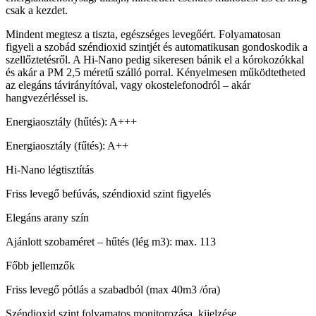
csak a kezdet.
Mindent megtesz a tiszta, egészséges levegőért. Folyamatosan
figyeli a szobád széndioxid szintjét és automatikusan gondoskodik a
szellőztetésről. A Hi-Nano pedig sikeresen bánik el a kórokozókkal
és akár a PM 2,5 méretű szálló porral. Kényelmesen működtetheted
az elegáns távirányítóval, vagy okostelefonodról – akár
hangvezérléssel is.
Energiaosztály (hűtés): A+++
Energiaosztály (fűtés): A++
Hi-Nano légtisztítás
Friss levegő befúvás, széndioxid szint figyelés
Elegáns arany szín
Ajánlott szobaméret – hűtés (lég m3): max. 113
Főbb jellemzők
Friss levegő pótlás a szabadból (max 40m3 /óra)
Széndioxid szint folyamatos monitorozása, kijelzése