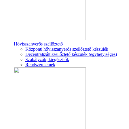
Hővisszanyerős szellőztető
Központi hővisszanyerős szellőztető készülék
Decentralizált szellőztető készülék (egyhelyiséges)
Szabályzók, kiegészítők
Rendszerelemek