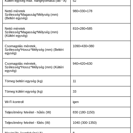
Kültéri egység max. hangnyomása (dB - A)
52
Nettó méretek
980×330×178
Szélesség*Magasság*Mélység (mm)
(Beltéri egység)
Nettó méretek
810×280×585
Szélesség*Magasság*Mélység (mm)
(Kültéri egység)
Csomagolás méretek,
1090×430×380
Szélesség*Hossz*Mélység (mm) (Beltéri
egység)
Csomagolás méretek,
940×420×630
Szélesség*Hossz*Mélység (mm) (Kültéri
egység)
Tömeg beltéri egység (kg)
11
Tömeg kültéri egység (kg)
33
Wi-Fi kontroll
igen
Teljesítmény felvétel - hűtés (W)
830 (180-1150)
Teljesítmény felvétel - fűtés (W)
1040 (300-1350)
Maximális áramfelvétel (A)
8