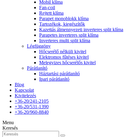
Mobil klíma
Fan-coil
Rejtett klíma
Parapet monoblokk klíma
Tartozékok, kiegészítők
Kazettás álmennyezeti inverteres split klíma
Parapetes inverteres split klíma
Inverteres multi split klíma
Légfüggöny
Hőcserélő nélküli kivitel
Elektromos fűtéses kivitel
Melegvizes hőcserélős kivitel
Párátlanító
Háztartási párátlanító
Ipari párátlanító
Blog
Kapcsolat
Kivitelezés
+36-20/241-2105
+36-20/531-1390
+36-20/960-8840
Menu
Keresés