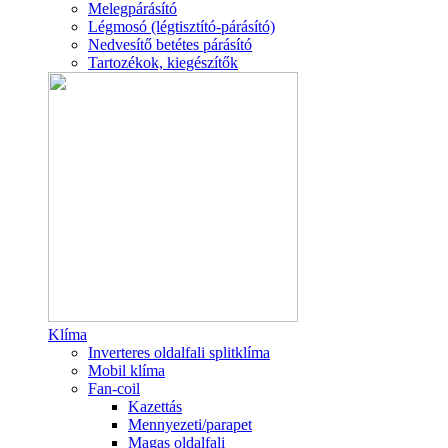
Melegpárásító
Légmosó (légtisztító-párásító)
Nedvesítő betétes párásító
Tartozékok, kiegészítők
Klíma
Inverteres oldalfali splitklíma
Mobil klíma
Fan-coil
Kazettás
Mennyezeti/parapet
Magas oldalfali