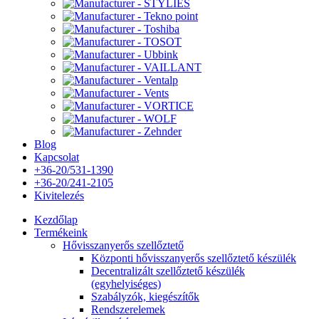
Blog
Kapcsolat
+36-20/531-1390
+36-20/241-2105
Kivitelezés
Kezdőlap
Termékeink
Hővisszanyerős szellőztető
Központi hővisszanyerős szellőztető készülék
Decentralizált szellőztető készülék
(egyhelyiséges)
Szabályzók, kiegészítők
Rendszerelemek