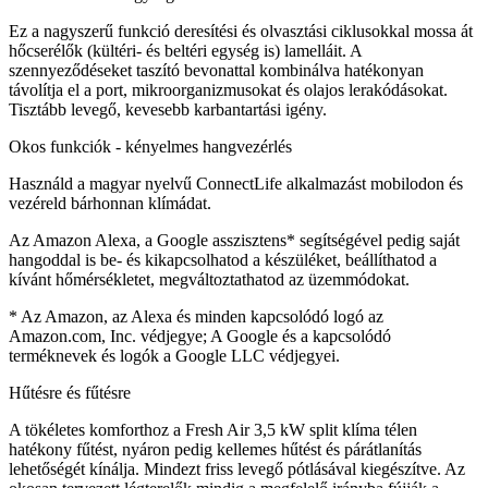
Ez a nagyszerű funkció deresítési és olvasztási ciklusokkal mossa át
hőcserélők (kültéri- és beltéri egység is) lamelláit. A
szennyeződéseket taszító bevonattal kombinálva hatékonyan
távolítja el a port, mikroorganizmusokat és olajos lerakódásokat.
Tisztább levegő, kevesebb karbantartási igény.
Okos funkciók - kényelmes hangvezérlés
Használd a magyar nyelvű ConnectLife alkalmazást mobilodon és
vezéreld bárhonnan klímádat.
Az Amazon Alexa, a Google asszisztens* segítségével pedig saját
hangoddal is be- és kikapcsolhatod a készüléket, beállíthatod a
kívánt hőmérsékletet, megváltoztathatod az üzemmódokat.
* Az Amazon, az Alexa és minden kapcsolódó logó az
Amazon.com, Inc. védjegye; A Google és a kapcsolódó
terméknevek és logók a Google LLC védjegyei.
Hűtésre és fűtésre
A tökéletes komforthoz a Fresh Air 3,5 kW split klíma télen
hatékony fűtést, nyáron pedig kellemes hűtést és párátlanítás
lehetőségét kínálja. Mindezt friss levegő pótlásával kiegészítve. Az