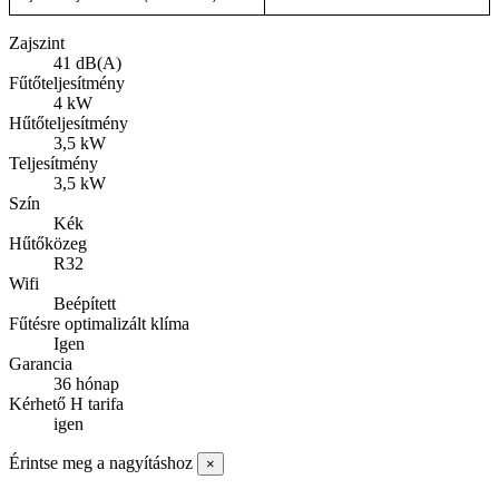
Zajszint
41 dB(A)
Fűtőteljesítmény
4 kW
Hűtőteljesítmény
3,5 kW
Teljesítmény
3,5 kW
Szín
Kék
Hűtőközeg
R32
Wifi
Beépített
Fűtésre optimalizált klíma
Igen
Garancia
36 hónap
Kérhető H tarifa
igen
Érintse meg a nagyításhoz
×