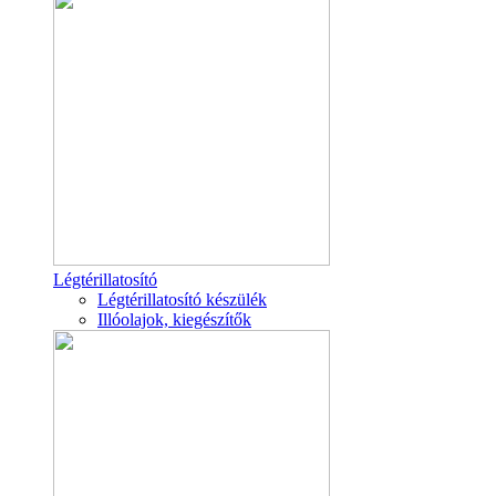
Légtérillatosító
Légtérillatosító készülék
Illóolajok, kiegészítők