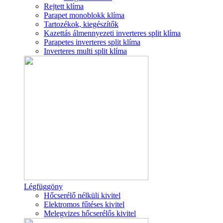
Rejtett klíma
Parapet monoblokk klíma
Tartozékok, kiegészítők
Kazettás álmennyezeti inverteres split klíma
Parapetes inverteres split klíma
Inverteres multi split klíma
Légfüggöny
Hőcserélő nélküli kivitel
Elektromos fűtéses kivitel
Melegvizes hőcserélős kivitel