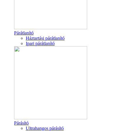
Párátlanító
Háztartási párátlanító
Ipari párátlanító
Párásító
Ultrahangos párásító