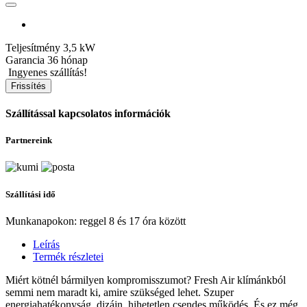
Teljesítmény
3,5 kW
Garancia
36 hónap
Ingyenes szállítás!
Szállítással kapcsolatos információk
Partnereink
Szállítási idő
Munkanapokon: reggel 8 és 17 óra között
Leírás
Termék részletei
Miért kötnél bármilyen kompromisszumot? Fresh Air klímánkból
semmi nem maradt ki, amire szükséged lehet. Szuper
energiahatékonyság, dizájn, hihetetlen csendes működés. És ez még