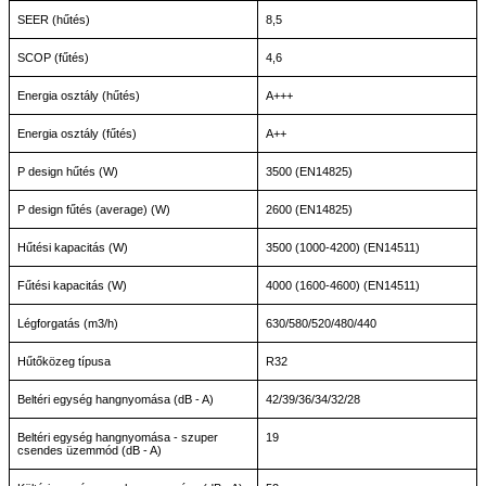
SEER (hűtés)
8,5
SCOP (fűtés)
4,6
Energia osztály (hűtés)
A+++
Energia osztály (fűtés)
A++
P design hűtés (W)
3500 (EN14825)
P design fűtés (average) (W)
2600 (EN14825)
Hűtési kapacitás (W)
3500 (1000-4200) (EN14511)
Fűtési kapacitás (W)
4000 (1600-4600) (EN14511)
Légforgatás (m3/h)
630/580/520/480/440
Hűtőközeg típusa
R32
Beltéri egység hangnyomása (dB - A)
42/39/36/34/32/28
Beltéri egység hangnyomása - szuper
19
csendes üzemmód (dB - A)