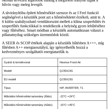
okosan tervezett légterelők mindig a megfelelő irányba fújják a
hűvös vagy meleg levegőt.
A távirányítóba épített hőmérséklet szenzor és az I Feel funkció
segítségével a készülék pont azt a hőmérsékletet érzékeli, amit te. A
6 külön szabályozható ventilátorszint mellett a klíma szuperhűtés és
szuperfűtés funkciókkal is rendelkezik a helyiség gyors lehűtéséhez
vagy fűtéséhez. Smart módban a készülék automatikusan választ a
pillanatnyilag szükséges üzemmódok közül.
A SEER és SCOP értékek alapján a készülék hűtésben A+++, míg
fűtésben A++ energiaosztályú, így igényelhetők hozzá a
kedvezményes szolgáltatói energiatarifák is.
Gyártó & termékvonal
Hisense Fresh Air
Modell
QJ35XJ3G
EU modell
QJ35XJ3G
Típus
H/P, INVERTER, T1
Működési hőmérséklet tartomány (fűtés)
-22°C~+24°C
Működési hőmérséklet tartomány (hűtés)
-15°C~+45°C