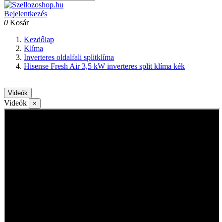
Bejelentkezés
0
Kosár
Kezdőlap
Klíma
Inverteres oldalfali splitklíma
Hisense Fresh Air 3,5 kW inverteres split klíma kék
Videók
Videók
×