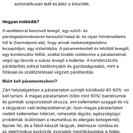
automatikusan leáll és jelez a készülék.
Hogyan működik?
A ventilátorral beszívott levegő, egy szűrő- és
párologtatórendszeren keresztül halad át, és olyan hőmérsékletre
hűl le (harmatpont alá), hogy annak nedvességtartalma
lecsapódjon, egy víztartályba. A páramentesített és lehűtött levegőt,
egy kondenzátor felfűti, ezáltal tovább csökkentve a páratartalmat,
A kondenzációs
végül így távozik a száraz levegő a kültérbe.
párátlanítás sokkal hatékonyabb és gazdaságosabb, mint a
fűtéssel és szellőztetéssel végzett párátlanítás
Miért kell páramentesíteni?
Zárt helyiségekben a páratartalom szintjét körülbelül 40-60% -on
kell tartani. A magas páratartalom (több mint 60%) baktériumok
és gombák szaporodását okozza, ami kellemetlen szaggal és víz
a tárgyakon való leülepedésével jár. Ilyen magas páratartalom
mellett kellemetlen hőérzet, nehezebb légzés, egészségügyi
problémák (különösen a reumatikus és allergiás betegeknél),
lépnek fel, de a fából készült tárgyak, élelmiszer romlása és
az elektronikus eszközök gyorsabb meghibásodása is fellép.