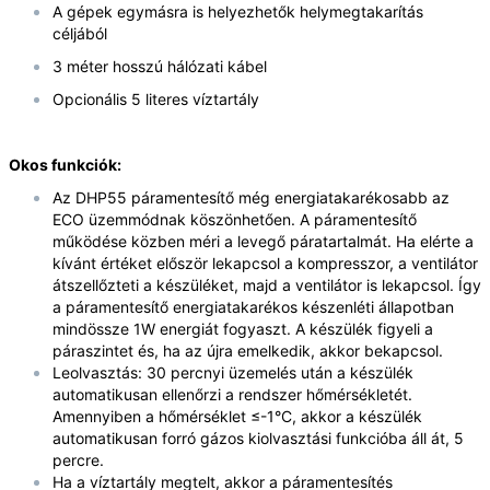
A gépek egymásra is helyezhetők helymegtakarítás
céljából
3 méter hosszú hálózati kábel
Opcionális 5 literes víztartály
Okos funkciók:
Az DHP55 páramentesítő még energiatakarékosabb az
ECO üzemmódnak köszönhetően. A páramentesítő
működése közben méri a levegő páratartalmát. Ha elérte a
kívánt értéket először lekapcsol a kompresszor, a ventilátor
átszellőzteti a készüléket, majd a ventilátor is lekapcsol. Így
a páramentesítő energiatakarékos készenléti állapotban
mindössze 1W energiát fogyaszt. A készülék figyeli a
páraszintet és, ha az újra emelkedik, akkor bekapcsol.
Leolvasztás: 30 percnyi üzemelés után a készülék
automatikusan ellenőrzi a rendszer hőmérsékletét.
Amennyiben a hőmérséklet ≤-1°C, akkor a készülék
automatikusan forró gázos kiolvasztási funkcióba áll át, 5
percre.
Ha a víztartály megtelt, akkor a páramentesítés