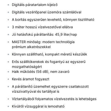
Digitális páratartalom kijelző
Digitális vezérlőpanel üzemóra számlálóval
A borítás egyszerűen levehető, könnyen tisztítható
3 méter hosszú vízelvezetővel ellátva
Jó hatásfokú párátlanítás: 45,9 liter/nap
MASTER minőség: modern technológia
prémium alkatrészekkel
Könnyen szállítható, kompakt méretű készülék
Erős szállítókerekek és fogantyú az egyszerű
mozgathatóságért
Halk működés (56 dB), nem zavaró
Kevés áramot fogyaszt
A párátlanító üzemelhet egyszerre csatlakozott
vízszivattyúval és tartállyal is
Víztartályából folyamatos vízelvezetés is lehetséges
Kívülről vízsuggáral is lemosható