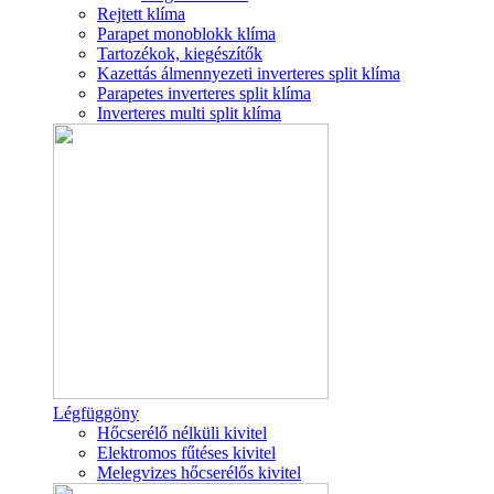
Rejtett klíma
Parapet monoblokk klíma
Tartozékok, kiegészítők
Kazettás álmennyezeti inverteres split klíma
Parapetes inverteres split klíma
Inverteres multi split klíma
Légfüggöny
Hőcserélő nélküli kivitel
Elektromos fűtéses kivitel
Melegvizes hőcserélős kivitel