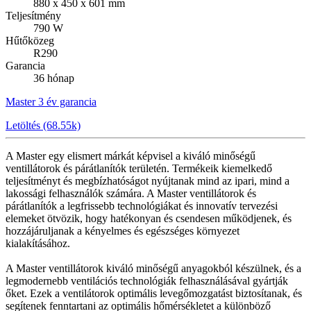
880 x 450 x 601 mm
Teljesítmény
790 W
Hűtőközeg
R290
Garancia
36 hónap
Master 3 év garancia
Letöltés (68.55k)
A Master egy elismert márkát képvisel a kiváló minőségű
ventillátorok és párátlanítók területén. Termékeik kiemelkedő
teljesítményt és megbízhatóságot nyújtanak mind az ipari, mind a
lakossági felhasználók számára. A Master ventillátorok és
párátlanítók a legfrissebb technológiákat és innovatív tervezési
elemeket ötvözik, hogy hatékonyan és csendesen működjenek, és
hozzájáruljanak a kényelmes és egészséges környezet
kialakításához.
A Master ventillátorok kiváló minőségű anyagokból készülnek, és a
legmodernebb ventilációs technológiák felhasználásával gyártják
őket. Ezek a ventilátorok optimális levegőmozgatást biztosítanak, és
segítenek fenntartani az optimális hőmérsékletet a különböző