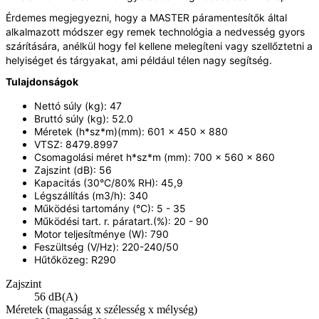
Érdemes megjegyezni, hogy a MASTER páramentesítők által
alkalmazott módszer egy remek technológia a nedvesség gyors
szárítására, anélkül hogy fel kellene melegíteni vagy szellőztetni a
helyiséget és tárgyakat, ami például télen nagy segítség.
Tulajdonságok
Nettó súly (kg): 47
Bruttó súly (kg): 52.0
Méretek (h*sz*m)(mm): 601 x 450 x 880
VTSZ: 8479.8997
Csomagolási méret h*sz*m (mm): 700 x 560 x 860
Zajszint (dB): 56
Kapacitás (30°C/80% RH): 45,9
Légszállítás (m3/h): 340
Működési tartomány (°C): 5 - 35
Működési tart. r. páratart.(%): 20 - 90
Motor teljesítménye (W): 790
Feszültség (V/Hz): 220-240/50
Hűtőközeg: R290
Zajszint
56 dB(A)
Méretek (magasság x szélesség x mélység)