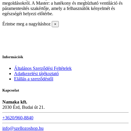
megoldásokról. A Master: a hatékony és megbízható ventiláció és
páramentesítés szakértője, amely a felhasználók kényelmét és
egészségét helyezi előtérbe.
Érintse meg a nagyításhoz
×
Információk
Általános Szerződési Feltételek
Adatkezelési tájékoztató
Elállás a szerződéstől
Kapcsolat
Namaka kft.
2030 Érd, Budai út 21.
+3620/960-8840
info@szellozoshop.hu