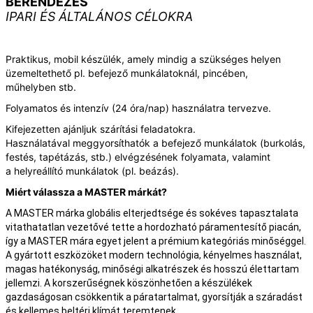
BERENDEZÉS
IPARI ÉS ÁLTALÁNOS CÉLOKRA
Praktikus, mobil készülék, amely mindig a szükséges helyen
üzemeltethető pl. befejező munkálatoknál,
pincében,
műhelyben stb.
Folyamatos és intenzív (24 óra/nap) használatra tervezve.
Kifejezetten ajánljuk szárítási feladatokra.
Használatával meggyorsíthatók a befejező munkálatok (burkolás,
festés, tapétázás, stb.) elvégzésének folyamata, valamint
a helyreállító munkálatok (pl. beázás).
Miért válassza a MASTER márkát?
A MASTER márka globális elterjedtsége és sokéves tapasztalata
vitathatatlan vezetővé tette a hordozható páramentesítő piacán,
így a MASTER mára egyet jelent a prémium kategóriás minőséggel.
A gyártott eszközöket modern technológia, kényelmes használat,
magas hatékonyság, minőségi alkatrészek és hosszú élettartam
jellemzi. A korszerűségnek köszönhetően a készülékek
gazdaságosan csökkentik a páratartalmat, gyorsítják a száradást
és kellemes beltéri klímát teremtenek.