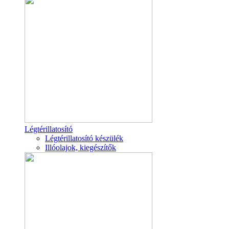
Légtérillatosító
Légtérillatosító készülék
Illóolajok, kiegészítők