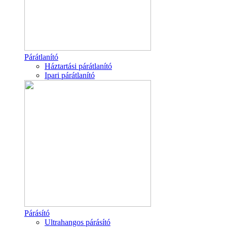
Párátlanító
Háztartási párátlanító
Ipari párátlanító
Párásító
Ultrahangos párásító