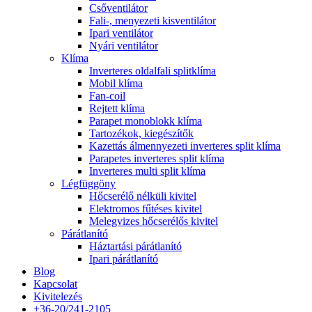
Csőventilátor
Fali-, menyezeti kisventilátor
Ipari ventilátor
Nyári ventilátor
Klíma
Inverteres oldalfali splitklíma
Mobil klíma
Fan-coil
Rejtett klíma
Parapet monoblokk klíma
Tartozékok, kiegészítők
Kazettás álmennyezeti inverteres split klíma
Parapetes inverteres split klíma
Inverteres multi split klíma
Légfüggöny
Hőcserélő nélküli kivitel
Elektromos fűtéses kivitel
Melegvizes hőcserélős kivitel
Párátlanító
Háztartási párátlanító
Ipari párátlanító
Blog
Kapcsolat
Kivitelezés
+36-20/241-2105