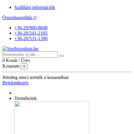
Szállítási információk
Összehasonlítás (
)
+36-20/960-8840
+36-20/241-2105
+36-20/531-1390
0
Kosár
/
Üres
Kosaram
×
Jelenleg nincs termék a kosaradban
Bejelentkezés
Termékeink