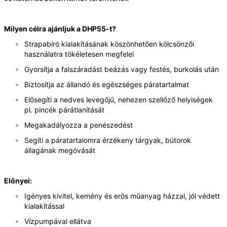
Milyen célra ajánljuk a DHP55-t?
Strapabíró kialakításának köszönhetően kölcsönzői
használatra tökéletesen megfelel
Gyorsítja a falszáradást beázás vagy festés, burkolás után
Biztosítja az állandó és egészséges páratartalmat
Elősegíti a nedves levegőjű, nehezen szellőző helyiségek
pl. pincék párátlanítását
Megakadályozza a penészedést
Segíti a páratartalomra érzékeny tárgyak, bútorok
állagának megóvását
Előnyei:
Igényes kivitel, kemény és erős műanyag házzal, jól védett
kialakítással
Vízpumpával ellátva