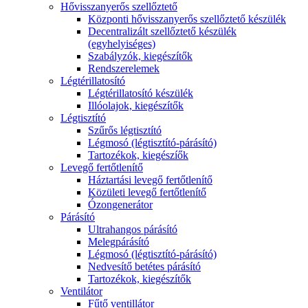
Hővisszanyerős szellőztető
Központi hővisszanyerős szellőztető készülék
Decentralizált szellőztető készülék
(egyhelyiséges)
Szabályzók, kiegészítők
Rendszerelemek
Légtérillatosító
Légtérillatosító készülék
Illóolajok, kiegészítők
Légtisztító
Szűrős légtisztító
Légmosó (légtisztító-párásító)
Tartozékok, kiegészíők
Levegő fertőtlenítő
Háztartási levegő fertőtlenítő
Közületi levegő fertőtlenítő
Ózongenerátor
Párásító
Ultrahangos párásító
Melegpárásító
Légmosó (légtisztító-párásító)
Nedvesítő betétes párásító
Tartozékok, kiegészítők
Ventilátor
Fűtő ventillátor