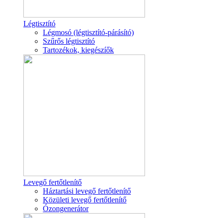
Légtisztító
Légmosó (légtisztító-párásító)
Szűrős légtisztító
Tartozékok, kiegészíők
Levegő fertőtlenítő
Háztartási levegő fertőtlenítő
Közületi levegő fertőtlenítő
Ózongenerátor