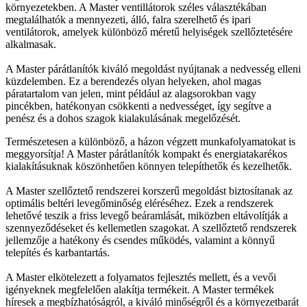
környezetekben. A Master ventillátorok széles választékában
megtalálhatók a mennyezeti, álló, falra szerelhető és ipari
ventilátorok, amelyek különböző méretű helyiségek szellőztetésére
alkalmasak.
A Master párátlanítók kiváló megoldást nyújtanak a nedvesség elleni
küzdelemben. Ez a berendezés olyan helyeken, ahol magas
páratartalom van jelen, mint például az alagsorokban vagy
pincékben, hatékonyan csökkenti a nedvességet, így segítve a
penész és a dohos szagok kialakulásának megelőzését.
Természetesen a különböző, a házon végzett munkafolyamatokat is
meggyorsítja! A Master párátlanítók kompakt és energiatakarékos
kialakításuknak köszönhetően könnyen telepíthetők és kezelhetők.
A Master szellőztető rendszerei korszerű megoldást biztosítanak az
optimális beltéri levegőminőség eléréséhez. Ezek a rendszerek
lehetővé teszik a friss levegő beáramlását, miközben eltávolítják a
szennyeződéseket és kellemetlen szagokat. A szellőztető rendszerek
jellemzője a hatékony és csendes működés, valamint a könnyű
telepítés és karbantartás.
A Master elkötelezett a folyamatos fejlesztés mellett, és a vevői
igényeknek megfelelően alakítja termékeit. A Master termékek
híresek a megbízhatóságról, a kiváló minőségről és a környezetbarát