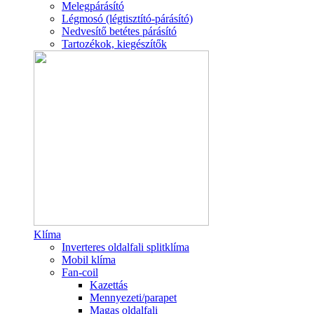
Melegpárásító
Légmosó (légtisztító-párásító)
Nedvesítő betétes párásító
Tartozékok, kiegészítők
Klíma
Inverteres oldalfali splitklíma
Mobil klíma
Fan-coil
Kazettás
Mennyezeti/parapet
Magas oldalfali