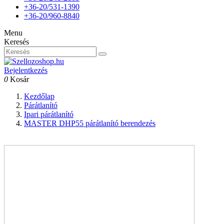
+36-20/531-1390
+36-20/960-8840
Menu
Keresés
Bejelentkezés
0
Kosár
Kezdőlap
Párátlanító
Ipari párátlanító
MASTER DHP55 párátlanító berendezés