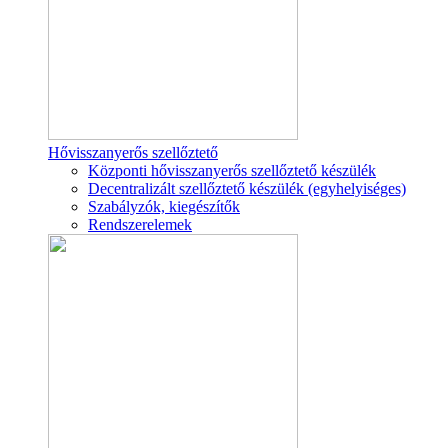
Hővisszanyerős szellőztető
Központi hővisszanyerős szellőztető készülék
Decentralizált szellőztető készülék (egyhelyiséges)
Szabályzók, kiegészítők
Rendszerelemek