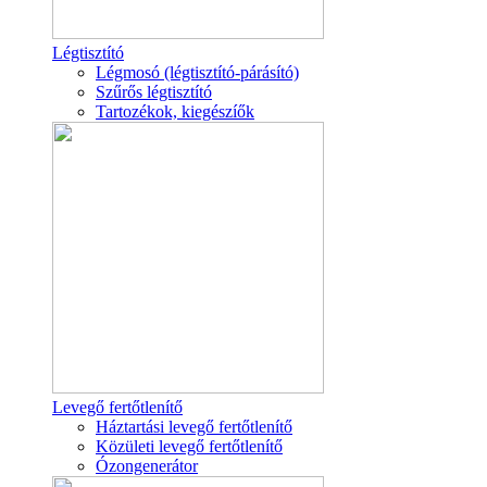
Légtisztító
Légmosó (légtisztító-párásító)
Szűrős légtisztító
Tartozékok, kiegészíők
Levegő fertőtlenítő
Háztartási levegő fertőtlenítő
Közületi levegő fertőtlenítő
Ózongenerátor