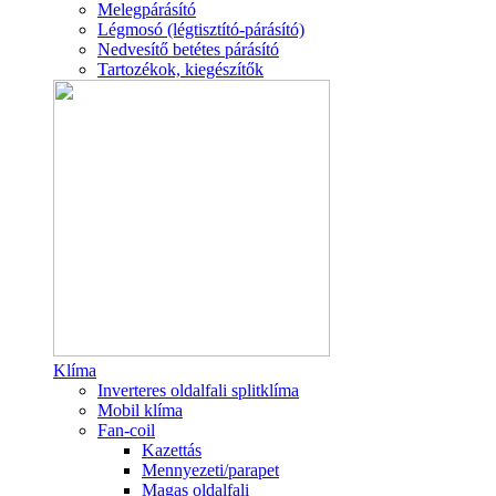
Melegpárásító
Légmosó (légtisztító-párásító)
Nedvesítő betétes párásító
Tartozékok, kiegészítők
Klíma
Inverteres oldalfali splitklíma
Mobil klíma
Fan-coil
Kazettás
Mennyezeti/parapet
Magas oldalfali