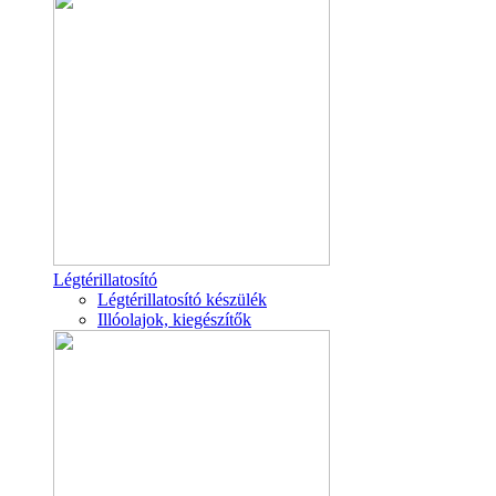
Légtérillatosító
Légtérillatosító készülék
Illóolajok, kiegészítők