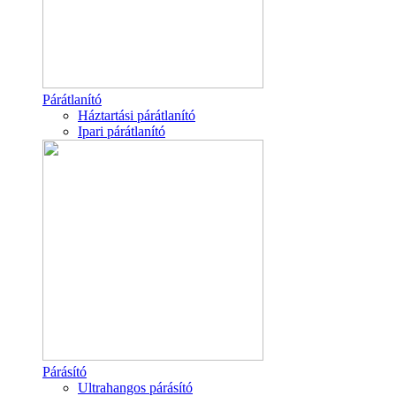
Párátlanító
Háztartási párátlanító
Ipari párátlanító
Párásító
Ultrahangos párásító