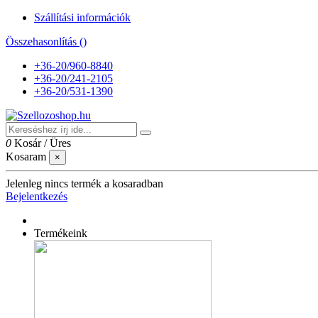
Szállítási információk
Összehasonlítás (
)
+36-20/960-8840
+36-20/241-2105
+36-20/531-1390
0
Kosár
/
Üres
Kosaram
×
Jelenleg nincs termék a kosaradban
Bejelentkezés
Termékeink