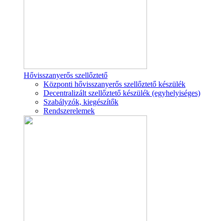
Hővisszanyerős szellőztető
Központi hővisszanyerős szellőztető készülék
Decentralizált szellőztető készülék (egyhelyiséges)
Szabályzók, kiegészítők
Rendszerelemek