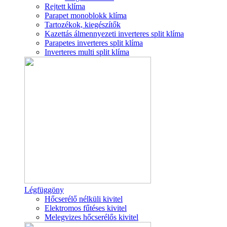
Rejtett klíma
Parapet monoblokk klíma
Tartozékok, kiegészítők
Kazettás álmennyezeti inverteres split klíma
Parapetes inverteres split klíma
Inverteres multi split klíma
Légfüggöny
Hőcserélő nélküli kivitel
Elektromos fűtéses kivitel
Melegvizes hőcserélős kivitel