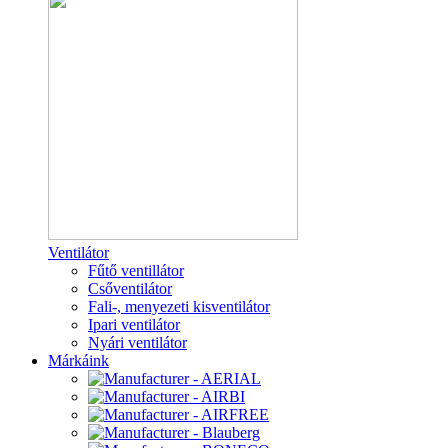
Ventilátor
Fűtő ventillátor
Csőventilátor
Fali-, menyezeti kisventilátor
Ipari ventilátor
Nyári ventilátor
Márkáink