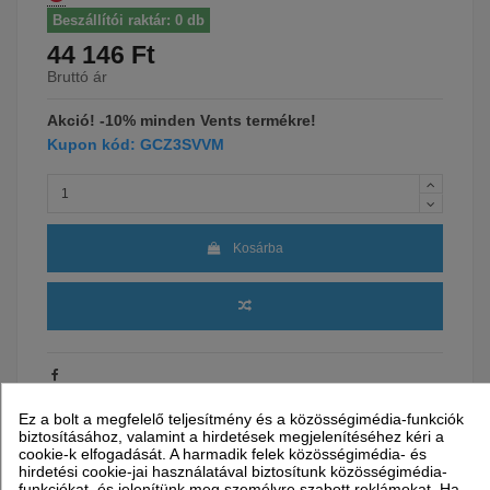
Beszállítói raktár: 0 db
44 146 Ft
Bruttó ár
Akció! -10% minden Vents termékre!
Kupon kód: GCZ3SVVM
Kosárba
Garancia
24 hónap
Ez a bolt a megfelelő teljesítmény és a közösségimédia-funkciók
biztosításához, valamint a hirdetések megjelenítéséhez kéri a
Szállítással kapcsolatos információk
cookie-k elfogadását. A harmadik felek közösségimédia- és
hirdetési cookie-jai használatával biztosítunk közösségimédia-
Partnereink
Szállítási idő
funkciókat, és jelenítünk meg személyre szabott reklámokat. Ha