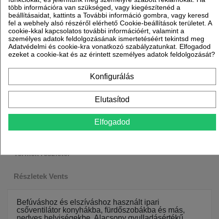
több információra van szükséged, vagy kiegészítenéd a
Munkanapokon: reggel 8
beállításaidat, kattints a További információ gombra, vagy keresd
és 17 óra között
fel a webhely alsó részéről elérhető Cookie-beállítások területet. A
cookie-kkal kapcsolatos további információért, valamint a
személyes adatok feldolgozásának ismertetéséért tekintsd meg
Adatvédelmi és cookie-kra vonatkozó szabályzatunkat. Elfogadod
ezeket a cookie-kat és az érintett személyes adatok feldolgozását?
Konfigurálás
Elutasítod
Elfogadod
Leírás
Termék részletei
Részletek Vents
Befúváshoz és elszíváshoz használt ipari
csőventilátor konyhákba, fürdőszobákba és más,
nedves helyiségekbe. Alacsony gyulladásértékű