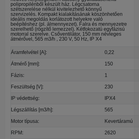
polipropilénből készült ház. Légcsatorna
szétszerelése nélkül kivitelezhető könnyű
szervizelés. Kompakt kialakításának köszönhetően
ideális megoldás korlátozott helyekre való
beépítéshez (pl. álmennyezet). Falra és mennyezetre
szerelhető (rögzítő lemezzel). Kétfokozatú egyfázisú
motorral szerelve. Csőventilátor, 150 mm névleges
átmérővel, 565 m3/h , 230 V, 50 Hz, IP X4
Áramfelvétel [A]:
0,22
Átmérő [mm]:
150
Fázis:
1
Feszültség [V]:
230
IP védettség:
IPX4
Légszállítás [m3/h]:
565
Motor típusa:
Kevertáramú
RPM:
2620