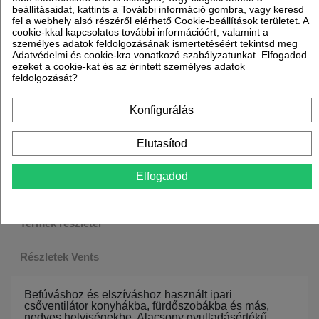
beállításaidat, kattints a További információ gombra, vagy keresd
Munkanapokon: reggel 8
fel a webhely alsó részéről elérhető Cookie-beállítások területet. A
cookie-kkal kapcsolatos további információért, valamint a
és 17 óra között
személyes adatok feldolgozásának ismertetéséért tekintsd meg
Adatvédelmi és cookie-kra vonatkozó szabályzatunkat. Elfogadod
ezeket a cookie-kat és az érintett személyes adatok
feldolgozását?
Konfigurálás
Elutasítod
Elfogadod
Leírás
Termék részletei
Részletek Vents
Befúváshoz és elszíváshoz használt ipari
csőventilátor konyhákba, fürdőszobákba és más,
nedves helyiségekbe. Alacsony gyulladásértékű