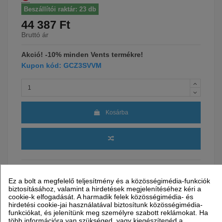
Beszállítói raktár: 23 db
44 387 Ft
Bruttó ár
Akció! -10% minden Vents termékre!
Kupon kód: GCZ3SVVM
Kosárba
Ez a bolt a megfelelő teljesítmény és a közösségimédia-funkciók
Garancia
24 hónap
biztosításához, valamint a hirdetések megjelenítéséhez kéri a
cookie-k elfogadását. A harmadik felek közösségimédia- és
hirdetési cookie-jai használatával biztosítunk közösségimédia-
Szállítással kapcsolatos információk
funkciókat, és jelenítünk meg személyre szabott reklámokat. Ha
Partnereink
Szállítási idő
több információra van szükséged, vagy kiegészítenéd a