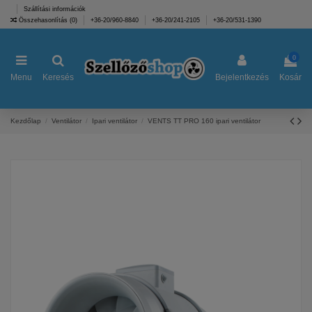
Szállítási információk
Összehasonlítás (
0
)
+36-20/960-8840
+36-20/241-2105
+36-20/531-1390
0
Menu
Keresés
Bejelentkezés
Kosár
Kezdőlap
Ventilátor
Ipari ventilátor
VENTS TT PRO 160 ipari ventilátor