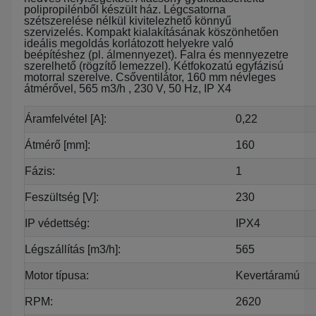
polipropilénből készült ház. Légcsatorna
szétszerelése nélkül kivitelezhető könnyű
szervizelés. Kompakt kialakításának köszönhetően
ideális megoldás korlátozott helyekre való
beépítéshez (pl. álmennyezet). Falra és mennyezetre
szerelhető (rögzítő lemezzel). Kétfokozatú egyfázisú
motorral szerelve. Csőventilátor, 160 mm névleges
átmérővel, 565 m3/h , 230 V, 50 Hz, IP X4
Áramfelvétel [A]:
0,22
Átmérő [mm]:
160
Fázis:
1
Feszültség [V]:
230
IP védettség:
IPX4
Légszállítás [m3/h]:
565
Motor típusa:
Kevertáramú
RPM:
2620