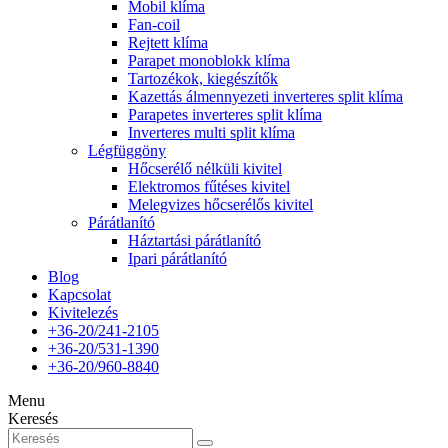
Mobil klíma
Fan-coil
Rejtett klíma
Parapet monoblokk klíma
Tartozékok, kiegészítők
Kazettás álmennyezeti inverteres split klíma
Parapetes inverteres split klíma
Inverteres multi split klíma
Légfüggöny
Hőcserélő nélküli kivitel
Elektromos fűtéses kivitel
Melegvizes hőcserélős kivitel
Párátlanító
Háztartási párátlanító
Ipari párátlanító
Blog
Kapcsolat
Kivitelezés
+36-20/241-2105
+36-20/531-1390
+36-20/960-8840
Menu
Keresés