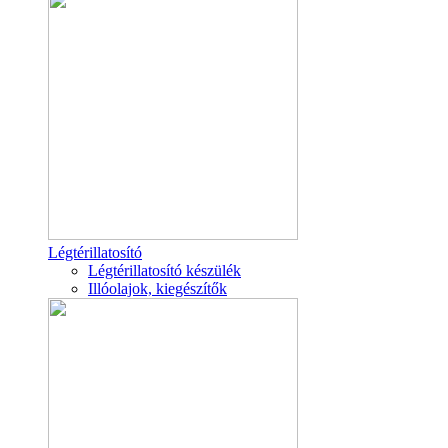
Légtérillatosító
Légtérillatosító készülék
Illóolajok, kiegészítők