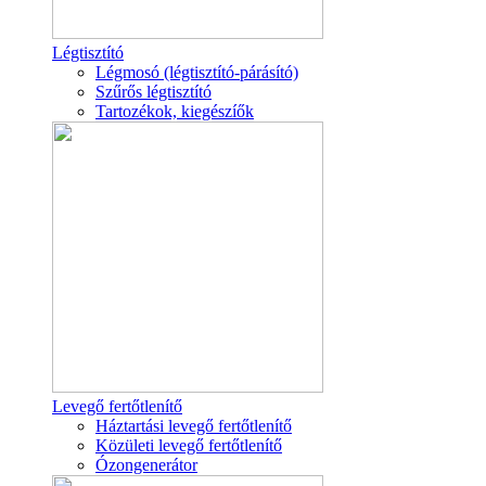
Légtisztító
Légmosó (légtisztító-párásító)
Szűrős légtisztító
Tartozékok, kiegészíők
Levegő fertőtlenítő
Háztartási levegő fertőtlenítő
Közületi levegő fertőtlenítő
Ózongenerátor