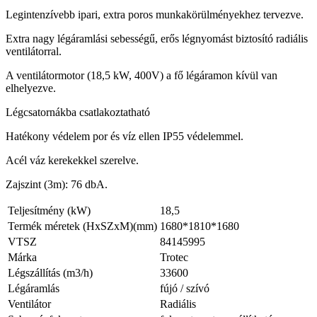
Legintenzívebb ipari, extra poros munkakörülményekhez tervezve.
Extra nagy légáramlási sebességű, erős légnyomást biztosító radiális
ventilátorral.
A ventilátormotor (18,5 kW, 400V) a fő légáramon kívül van
elhelyezve.
Légcsatornákba csatlakoztatható
Hatékony védelem por és víz ellen IP55 védelemmel.
Acél váz kerekekkel szerelve.
Zajszint (3m): 76 dbA.
Teljesítmény (kW)
18,5
Termék méretek (HxSZxM)(mm)
1680*1810*1680
VTSZ
84145995
Márka
Trotec
Légszállítás (m3/h)
33600
Légáramlás
fújó / szívó
Ventilátor
Radiális