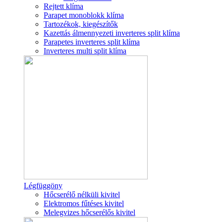
Rejtett klíma
Parapet monoblokk klíma
Tartozékok, kiegészítők
Kazettás álmennyezeti inverteres split klíma
Parapetes inverteres split klíma
Inverteres multi split klíma
Légfüggöny
Hőcserélő nélküli kivitel
Elektromos fűtéses kivitel
Melegvizes hőcserélős kivitel