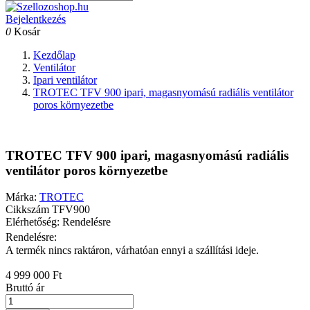
Bejelentkezés
0
Kosár
Kezdőlap
Ventilátor
Ipari ventilátor
TROTEC TFV 900 ipari, magasnyomású radiális ventilátor
poros környezetbe
TROTEC TFV 900 ipari, magasnyomású radiális
ventilátor poros környezetbe
Márka:
TROTEC
Cikkszám
TFV900
Elérhetőség: Rendelésre
Rendelésre:
A termék nincs raktáron, várhatóan ennyi a szállítási ideje.
4 999 000 Ft
Bruttó ár