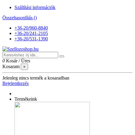
Szállítási információk
Összehasonlítás (
)
+36-20/960-8840
+36-20/241-2105
+36-20/531-1390
0
Kosár
/
Üres
Kosaram
×
Jelenleg nincs termék a kosaradban
Bejelentkezés
Termékeink