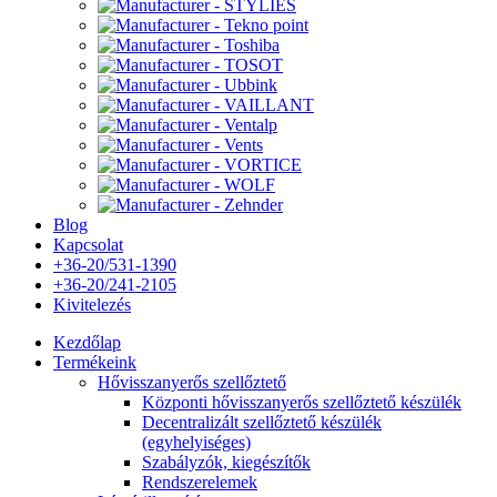
Blog
Kapcsolat
+36-20/531-1390
+36-20/241-2105
Kivitelezés
Kezdőlap
Termékeink
Hővisszanyerős szellőztető
Központi hővisszanyerős szellőztető készülék
Decentralizált szellőztető készülék
(egyhelyiséges)
Szabályzók, kiegészítők
Rendszerelemek