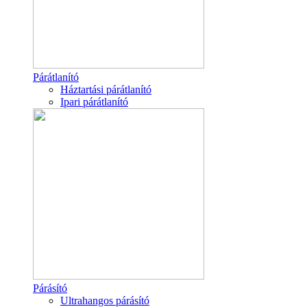
Párátlanító
Háztartási párátlanító
Ipari párátlanító
Párásító
Ultrahangos párásító