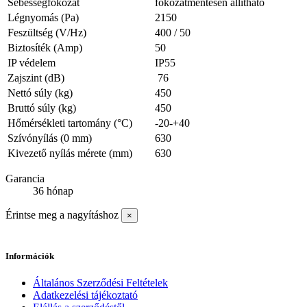
Sebességfokozat
fokozatmentesen állítható
Légnyomás (Pa)
2150
Feszültség (V/Hz)
400 / 50
Biztosíték (Amp)
50
IP védelem
IP55
Zajszint (dB)
76
Nettó súly (kg)
450
Bruttó súly (kg)
450
Hőmérsékleti tartomány (°C)
-20-+40
Szívónyílás (0 mm)
630
Kivezető nyílás mérete (mm)
630
Garancia
36 hónap
Érintse meg a nagyításhoz
×
Információk
Általános Szerződési Feltételek
Adatkezelési tájékoztató