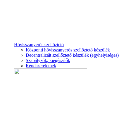
Hővisszanyerős szellőztető
Központi hővisszanyerős szellőztető készülék
Decentralizált szellőztető készülék (egyhelyiséges)
Szabályzók, kiegészítők
Rendszerelemek