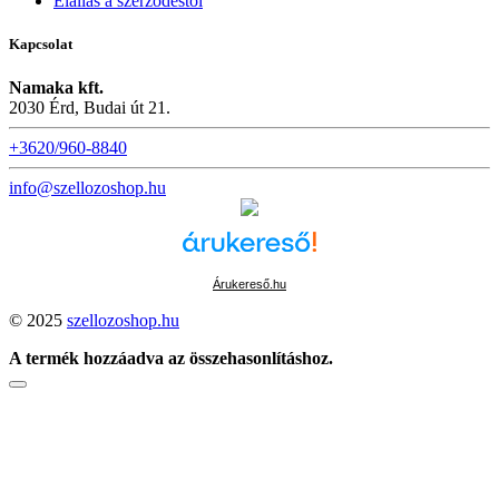
Elállás a szerződéstől
Kapcsolat
Namaka kft.
2030 Érd, Budai út 21.
+3620/960-8840
info@szellozoshop.hu
Árukereső.hu
© 2025
szellozoshop.hu
A termék hozzáadva az összehasonlításhoz.