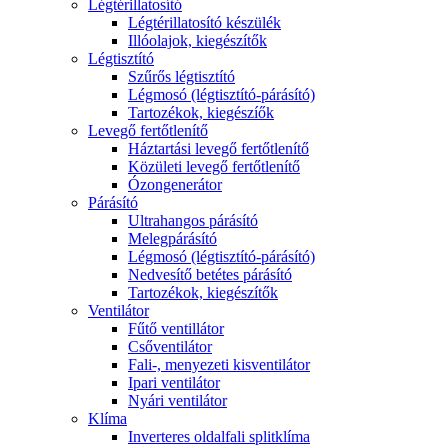
Légtérillatosító
Légtérillatosító készülék
Illóolajok, kiegészítők
Légtisztító
Szűrős légtisztító
Légmosó (légtisztító-párásító)
Tartozékok, kiegészíők
Levegő fertőtlenítő
Háztartási levegő fertőtlenítő
Közületi levegő fertőtlenítő
Ózongenerátor
Párásító
Ultrahangos párásító
Melegpárásító
Légmosó (légtisztító-párásító)
Nedvesítő betétes párásító
Tartozékok, kiegészítők
Ventilátor
Fűtő ventillátor
Csőventilátor
Fali-, menyezeti kisventilátor
Ipari ventilátor
Nyári ventilátor
Klíma
Inverteres oldalfali splitklíma