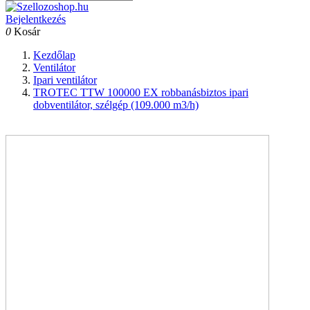
Bejelentkezés
0
Kosár
Kezdőlap
Ventilátor
Ipari ventilátor
TROTEC TTW 100000 EX robbanásbiztos ipari
dobventilátor, szélgép (109.000 m3/h)