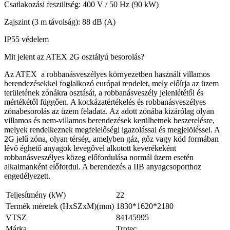
Csatlakozási feszültség: 400 V / 50 Hz (90 kW)
Zajszint (3 m távolság): 88 dB (A)
IP55 védelem
Mit jelent az ATEX 2G osztályú besorolás?
Az ATEX a robbanásveszélyes környezetben használt villamos
berendezésekkel foglalkozó európai rendelet, mely előírja az üzem
területének zónákra osztását, a robbanásveszély jelenlététől és
mértékétől függően. A kockázatértékelés és robbanásveszélyes
zónabesorolás az üzem feladata. Az adott zónába kizárólag olyan
villamos és nem-villamos berendezések kerülhetnek beszerelésre,
melyek rendelkeznek megfelelőségi igazolással és megjelöléssel. A
2G jelű zóna, olyan térség, amelyben gáz, gőz vagy köd formában
lévő éghető anyagok levegővel alkotott keverékeként
robbanásveszélyes közeg előfordulása normál üzem esetén
alkalmanként előfordul. A berendezés a IIB anyagcsoporthoz
engedélyezett.
Teljesítmény (kW)
22
Termék méretek (HxSZxM)(mm)
1830*1620*2180
VTSZ
84145995
Márka
Trotec