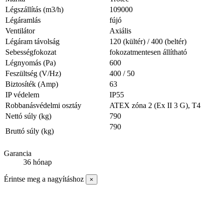
Légszállítás (m3/h)
109000
Légáramlás
fújó
Ventilátor
Axiális
Légáram távolság
120 (kültér) / 400 (beltér)
Sebességfokozat
fokozatmentesen állítható
Légnyomás (Pa)
600
Feszültség (V/Hz)
400 / 50
Biztosíték (Amp)
63
IP védelem
IP55
Robbanásvédelmi osztáy
ATEX zóna 2 (Ex II 3 G), T4
Nettó súly (kg)
790
790
Bruttó súly (kg)
Garancia
36 hónap
Érintse meg a nagyításhoz
×