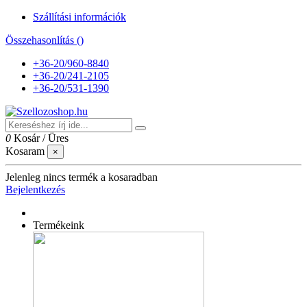
Szállítási információk
Összehasonlítás (
)
+36-20/960-8840
+36-20/241-2105
+36-20/531-1390
0
Kosár
/
Üres
Kosaram
×
Jelenleg nincs termék a kosaradban
Bejelentkezés
Termékeink