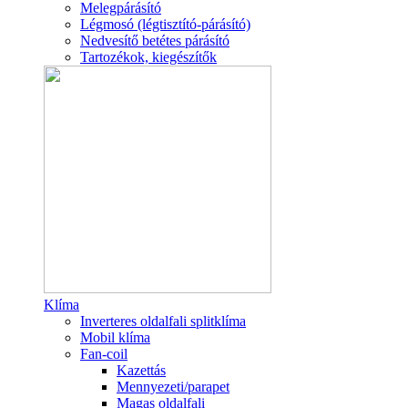
Melegpárásító
Légmosó (légtisztító-párásító)
Nedvesítő betétes párásító
Tartozékok, kiegészítők
Klíma
Inverteres oldalfali splitklíma
Mobil klíma
Fan-coil
Kazettás
Mennyezeti/parapet
Magas oldalfali