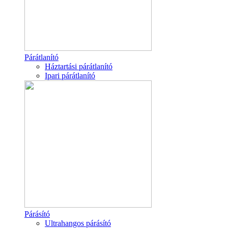
Párátlanító
Háztartási párátlanító
Ipari párátlanító
Párásító
Ultrahangos párásító