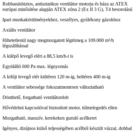
Robbanásbiztos, antisztatikus ventilátor motorja és háza az ATEX
európai minősítése alapján ATEX zóna 2 (Ex II 3 G), T4 besorolású
Ipari munkakörülményekhez, veszélyes, gyúlékony gázokhoz
Axiális ventilátor
Hihetetlenül nagy megmozgatott légtömeg a 109.000 m³/h
légszállítással
A kilépő levegő eléri a 88,5 km/h-t is
Együlálló 600 Pa max. légnyomás
A kifújt levegő elér kültéren 120 m-ig, beltéren 400 m-ig
A ventilátor sebessége fokozatmentesen változtatható
Dönthető, forgatható ventilátordob
Hővédelmi kapcsolóval biztosított motor, túlmelegedés ellen
Mozgatható, masszív, kerekeken guruló acélkeret
Igényes, dizájnos külső teljességében acélból készült vázzal, dobbal