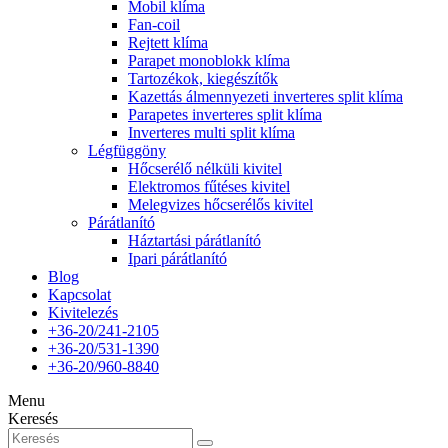
Mobil klíma
Fan-coil
Rejtett klíma
Parapet monoblokk klíma
Tartozékok, kiegészítők
Kazettás álmennyezeti inverteres split klíma
Parapetes inverteres split klíma
Inverteres multi split klíma
Légfüggöny
Hőcserélő nélküli kivitel
Elektromos fűtéses kivitel
Melegvizes hőcserélős kivitel
Párátlanító
Háztartási párátlanító
Ipari párátlanító
Blog
Kapcsolat
Kivitelezés
+36-20/241-2105
+36-20/531-1390
+36-20/960-8840
Menu
Keresés