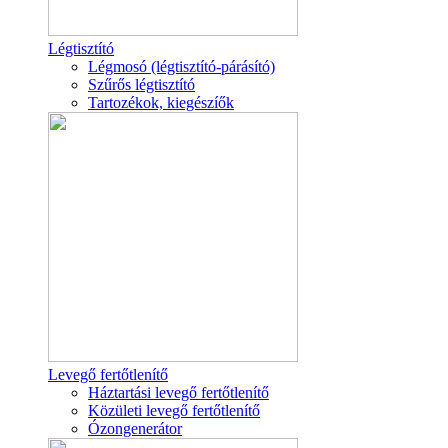
Légtisztító
Légmosó (légtisztító-párásító)
Szűrős légtisztító
Tartozékok, kiegészíők
Levegő fertőtlenítő
Háztartási levegő fertőtlenítő
Közületi levegő fertőtlenítő
Ózongenerátor