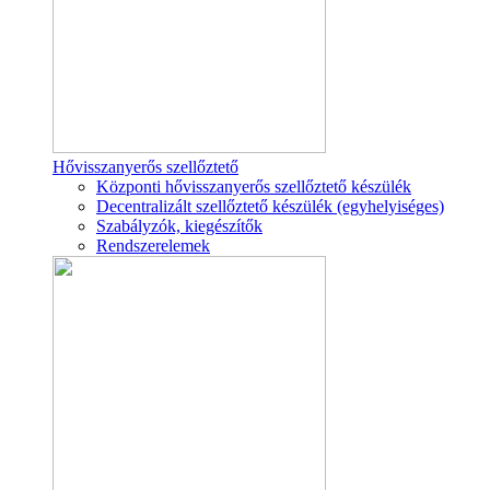
Hővisszanyerős szellőztető
Központi hővisszanyerős szellőztető készülék
Decentralizált szellőztető készülék (egyhelyiséges)
Szabályzók, kiegészítők
Rendszerelemek