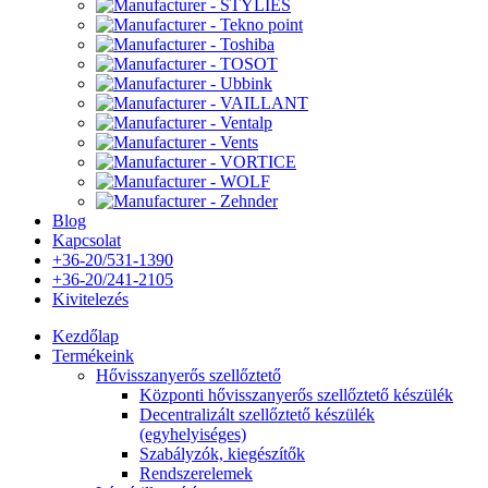
Blog
Kapcsolat
+36-20/531-1390
+36-20/241-2105
Kivitelezés
Kezdőlap
Termékeink
Hővisszanyerős szellőztető
Központi hővisszanyerős szellőztető készülék
Decentralizált szellőztető készülék
(egyhelyiséges)
Szabályzók, kiegészítők
Rendszerelemek