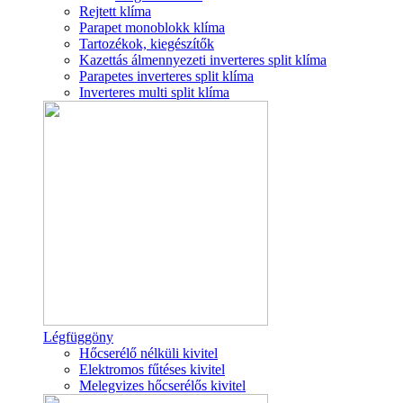
Rejtett klíma
Parapet monoblokk klíma
Tartozékok, kiegészítők
Kazettás álmennyezeti inverteres split klíma
Parapetes inverteres split klíma
Inverteres multi split klíma
Légfüggöny
Hőcserélő nélküli kivitel
Elektromos fűtéses kivitel
Melegvizes hőcserélős kivitel