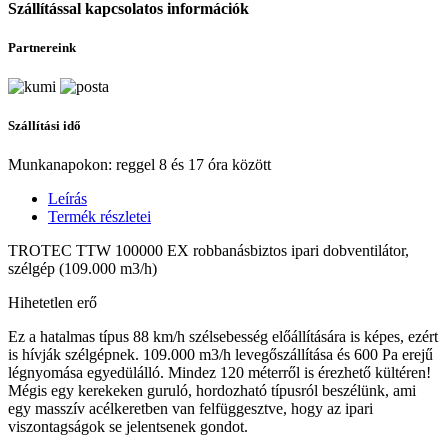
Szállítással kapcsolatos információk
Partnereink
Szállítási idő
Munkanapokon: reggel 8 és 17 óra között
Leírás
Termék részletei
TROTEC TTW 100000 EX robbanásbiztos ipari dobventilátor,
szélgép (109.000 m3/h)
Hihetetlen erő
Ez a hatalmas típus 88 km/h szélsebesség előállítására is képes, ezért
is hívják szélgépnek. 109.000 m3/h levegőszállítása és 600 Pa erejű
légnyomása egyedülálló. Mindez 120 méterről is érezhető kültéren!
Mégis egy kerekeken guruló, hordozható típusról beszélünk, ami
egy masszív acélkeretben van felfüggesztve, hogy az ipari
viszontagságok se jelentsenek gondot.