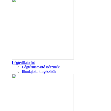
Légtérillatosító
Légtérillatosító készülék
Illóolajok, kiegészítők