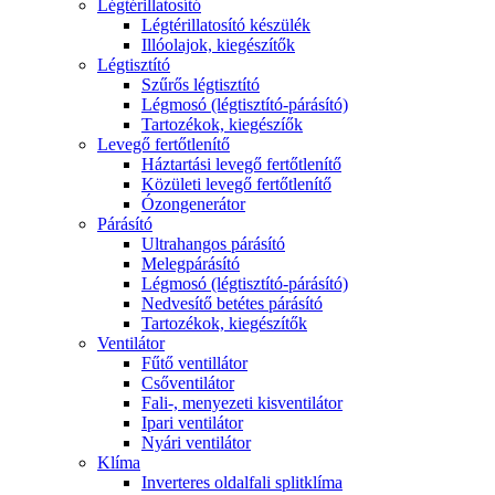
Légtérillatosító
Légtérillatosító készülék
Illóolajok, kiegészítők
Légtisztító
Szűrős légtisztító
Légmosó (légtisztító-párásító)
Tartozékok, kiegészíők
Levegő fertőtlenítő
Háztartási levegő fertőtlenítő
Közületi levegő fertőtlenítő
Ózongenerátor
Párásító
Ultrahangos párásító
Melegpárásító
Légmosó (légtisztító-párásító)
Nedvesítő betétes párásító
Tartozékok, kiegészítők
Ventilátor
Fűtő ventillátor
Csőventilátor
Fali-, menyezeti kisventilátor
Ipari ventilátor
Nyári ventilátor
Klíma
Inverteres oldalfali splitklíma