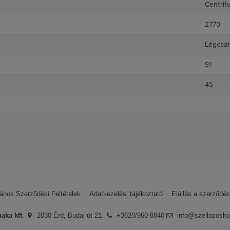
Centrif
2770
Légcsa
91
45
Vents
24 hónap
ellőztetőrendszerek kiépítéséhez szükséges ventilátorokat ta
űködtetésükhöz szükség szabályozóegységeket is.
abíró és hosszú élettartamú, de a maximális eredmény érdekében 
 mindenképpen olvasd el a termékadatlapokat, amelyek minden szüks
lános Szerződési Feltételek
Adatkezelési tájékoztató
Elállás a szerződés
 történő megoldása nem mindig egyszerű feladat, kivéve akkor, ha b
k egyikébe. Ezeken keresztül ugyanis a „zárt ablakos” időszakokban
vezetése.
aka kft.
2030 Érd, Budai út 21.
+3620/960-8840
info@szellozosho