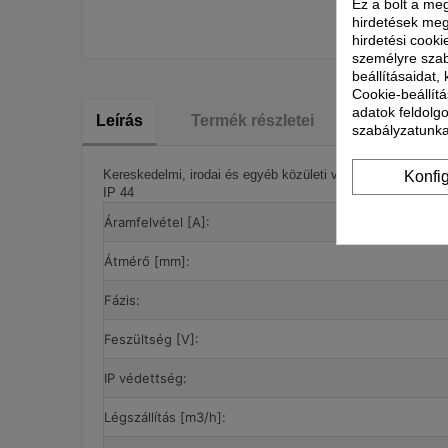
Ez a bolt a meg
hirdetések meg
hirdetési cooki
személyre szab
beállításaidat,
Cookie-beállítá
adatok feldolg
Leírás
Termék részletei
Részletek 
szabályzatunka
Kereskedelmi, irodai és egyéb közületi vagy ipari helyiség
Konfi
IP 44
Áramfelvétel [A]:
Átmérő [mm]:
Fázis:
Feszültség [V]:
IP védettség:
Légszállítás [m3/h]: