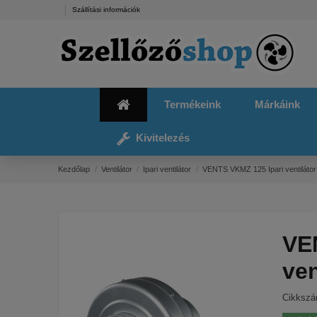
Szállítási információk
Termékeink
Márkáink
Kivitelezés
Kezdőlap
Ventilátor
Ipari ventilátor
VENTS VKMZ 125 Ipari ventilátor
VE
ven
Cikksz