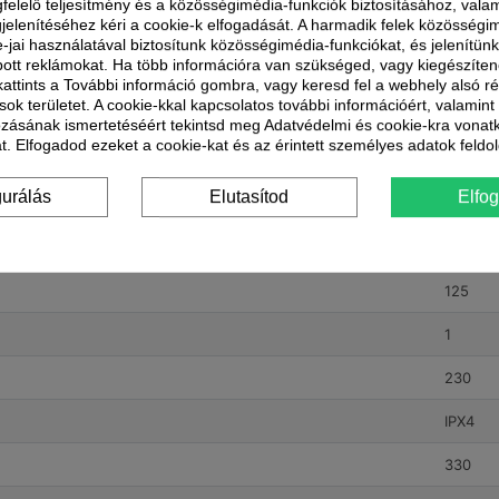
felelő teljesítmény és a közösségimédia-funkciók biztosításához, valam
jelenítéséhez kéri a cookie-k elfogadását. A harmadik felek közösségi
e-jai használatával biztosítunk közösségimédia-funkciókat, és jelenítü
ott reklámokat. Ha több információra van szükséged, vagy kiegészíte
 kattints a További információ gombra, vagy keresd fel a webhely alsó r
sok területet. A cookie-kkal kapcsolatos további információért, valamin
ozásának ismertetéséért tekintsd meg Adatvédelmi és cookie-kra vonat
Vents
t. Elfogadod ezeket a cookie-kat és az érintett személyes adatok feldo
 befúvására és elszívására alkalmazható. Horganyzott acélburkolat. Csőventi
gurálás
Elutasítod
Elfo
0,42
125
1
230
IPX4
330