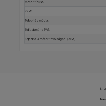
Motor típusa:
RPM:
Telepítés módja:
Teljesítmény [W]:
Zajszint 3 méter távolságból [dBA]:
Garancia
A webáruházunk Vents kategóriájában főként a sz
hővisszanyerős szellőztetőrendszert, valamint a m
Ezeknek a berendezéseknek mindegyike igazán strap
kell igazítanod. Ezért mielőtt bármit vásárolnál,
akkor fordulj a szakértő kollégáinkhoz!
Álta
Egy családi ház szellőztetésének költséghatékonyan
is megtalálható hővisszanyerős szellőztetőrendszere
elhasznált, megromlott levegő a szabadba történő ki
Nam