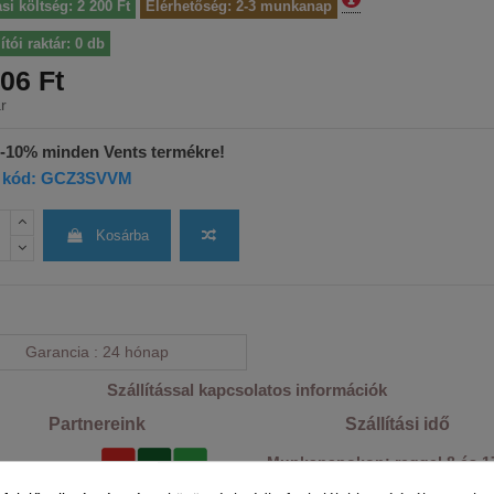
ási költség: 2 200 Ft
Elérhetőség: 2-3 munkanap
ítói raktár: 0 db
06 Ft
r
 -10% minden Vents termékre!
 kód: GCZ3SVVM
Kosárba
Garancia
24 hónap
Szállítással kapcsolatos információk
Partnereink
Szállítási idő
Munkanapokon: reggel 8 és 1
között