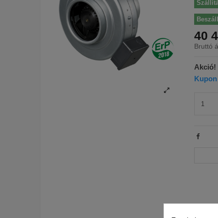
Szállít
Beszáll
40 4
Bruttó á
Akció!
Kupon