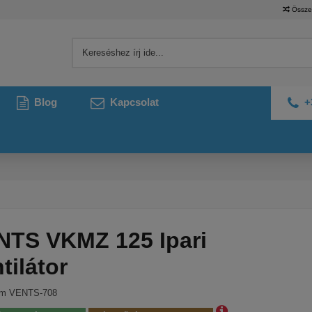
Össze
Blog
Kapcsolat
+
NTS VKMZ 125 Ipari
tilátor
ám
VENTS-708