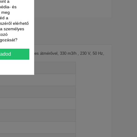
int a
média- és
nk meg
néd a
észéről elérhető
t a személyes
kozó
lgozását?
látor, 125 mm névleges átmérővel, 330 m3/h , 230 V, 50 Hz,
gadod