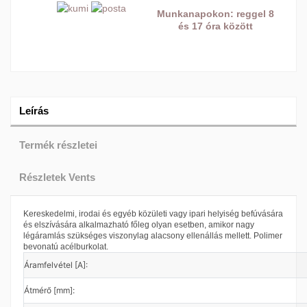
Munkanapokon: reggel 8
és 17 óra között
Leírás
Termék részletei
Részletek Vents
Kereskedelmi, irodai és egyéb közületi vagy ipari helyiség befúvására
és elszívására alkalmazható főleg olyan esetben, amikor nagy
légáramlás szükséges viszonylag alacsony ellenállás mellett. Polimer
bevonatú acélburkolat.
Áramfelvétel [A]:
Átmérő [mm]: