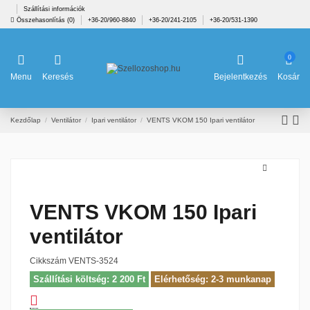
Szállítási információk
Összehasonlítás (
0
)
+36-20/960-8840
+36-20/241-2105
+36-20/531-1390
0
Menu
Keresés
Bejelentkezés
Kosár
Kezdőlap
Ventilátor
Ipari ventilátor
VENTS VKOM 150 Ipari ventilátor
VENTS VKOM 150 Ipari
ventilátor
Cikkszám
VENTS-3524
Szállítási költség: 2 200 Ft
Elérhetőség: 2-3 munkanap