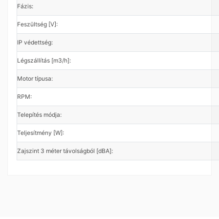
Fázis:
Feszültség [V]:
IP védettség:
Légszállítás [m3/h]:
Motor típusa:
RPM:
Telepítés módja:
Teljesítmény [W]:
Zajszint 3 méter távolságból [dBA]:
Vents
Garancia
24 hónap
A webáruházunk Vents kategóriájában főként a 
szellőztetőrendszerek kiépítéséhez szükséges 
ventilátorokat találod. De emellett kínálunk még néhány 
komplett hővisszanyerős szellőztetőrendszert, valamint a 