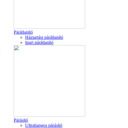
Párátlanító
Háztartási párátlanító
Ipari párátlanító
Párásító
Ultrahangos párásító