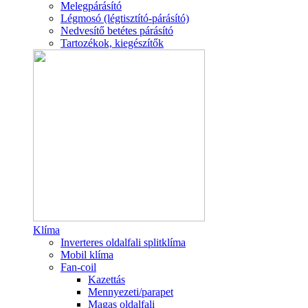
Melegpárásító
Légmosó (légtisztító-párásító)
Nedvesítő betétes párásító
Tartozékok, kiegészítők
Klíma
Inverteres oldalfali splitklíma
Mobil klíma
Fan-coil
Kazettás
Mennyezeti/parapet
Magas oldalfali