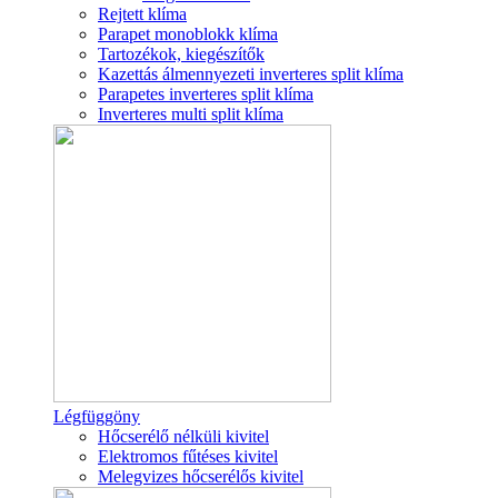
Rejtett klíma
Parapet monoblokk klíma
Tartozékok, kiegészítők
Kazettás álmennyezeti inverteres split klíma
Parapetes inverteres split klíma
Inverteres multi split klíma
Légfüggöny
Hőcserélő nélküli kivitel
Elektromos fűtéses kivitel
Melegvizes hőcserélős kivitel