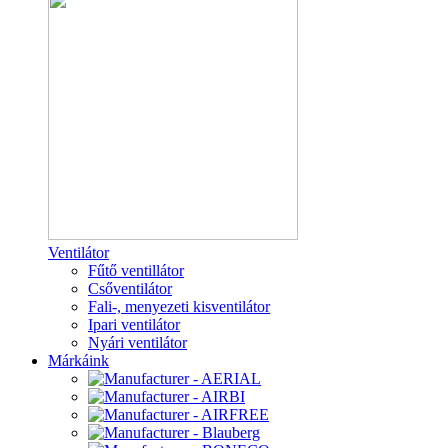
Ventilátor
Fűtő ventillátor
Csőventilátor
Fali-, menyezeti kisventilátor
Ipari ventilátor
Nyári ventilátor
Márkáink