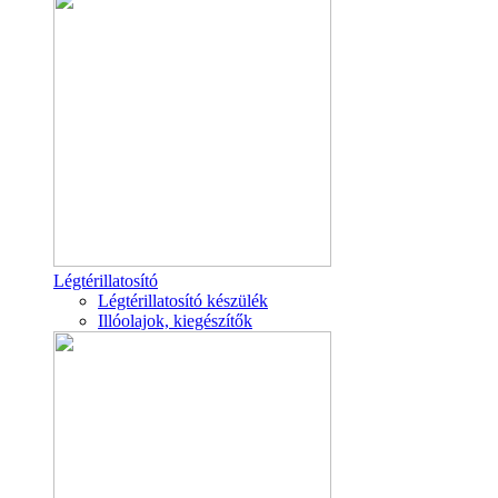
Légtérillatosító
Légtérillatosító készülék
Illóolajok, kiegészítők