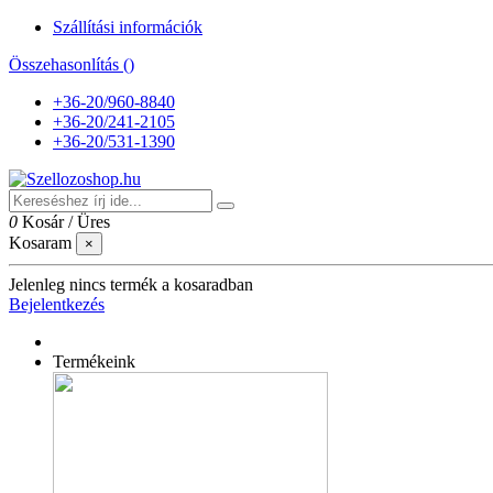
Szállítási információk
Összehasonlítás (
)
+36-20/960-8840
+36-20/241-2105
+36-20/531-1390
0
Kosár
/
Üres
Kosaram
×
Jelenleg nincs termék a kosaradban
Bejelentkezés
Termékeink