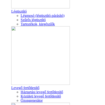
Légtisztító
Légmosó (légtisztító-párásító)
Szűrős légtisztító
Tartozékok, kiegészíők
Levegő fertőtlenítő
Háztartási levegő fertőtlenítő
Közületi levegő fertőtlenítő
Ózongenerátor