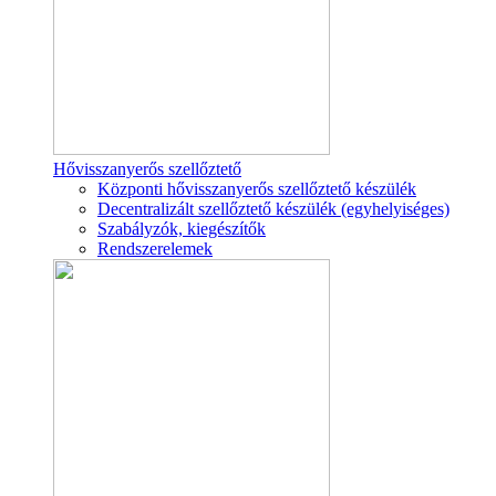
Hővisszanyerős szellőztető
Központi hővisszanyerős szellőztető készülék
Decentralizált szellőztető készülék (egyhelyiséges)
Szabályzók, kiegészítők
Rendszerelemek