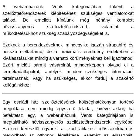
A webáruházunk Vents kategóriájában főként a 
szellőztetőrendszerek kiépítéséhez szükséges ventilátorokat 
találod. De emellett kínálunk még néhány komplett 
hővisszanyerős szellőztetőrendszert, valamint a 
működtetésükhöz szükség szabályozóegységeket is.
Ezeknek a berendezéseknek mindegyike igazán strapabíró és 
hosszú élettartamú, de a maximális eredmény érdekében a 
kiválasztásukat mindig a várható körülményekhez kell igazítanod. 
Ezért mielőtt bármit vásárolnál, mindenképpen olvasd el a 
termékadatlapokat, amelyek minden szükséges információt 
tartalmaznak, vagy ha szükséges, akkor fordulj a szakértő 
kollégáinkhoz!
Egy családi ház szellőztetésének költséghatékonyan történő 
megoldása nem mindig egyszerű feladat, kivéve akkor, ha 
befektetsz egy, a webáruházunk Vents kategóriájában is 
megtalálható hővisszanyerős szellőztetőrendszerek egyikébe. 
Ezeken keresztül ugyanis a „zárt ablakos” időszakokban is 
megoldható az otthonod légellátása, valamint az elhasznált, 