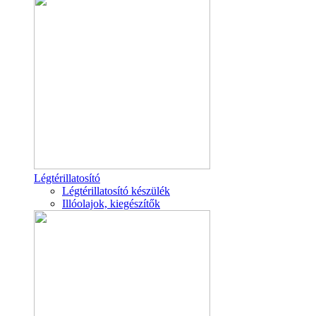
Légtérillatosító
Légtérillatosító készülék
Illóolajok, kiegészítők