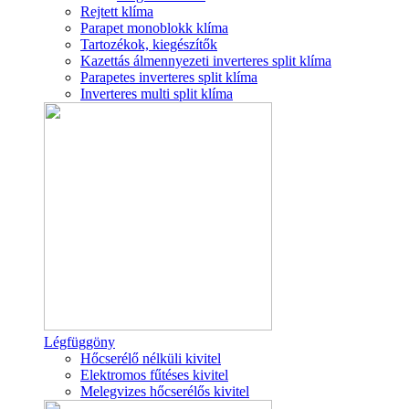
Rejtett klíma
Parapet monoblokk klíma
Tartozékok, kiegészítők
Kazettás álmennyezeti inverteres split klíma
Parapetes inverteres split klíma
Inverteres multi split klíma
Légfüggöny
Hőcserélő nélküli kivitel
Elektromos fűtéses kivitel
Melegvizes hőcserélős kivitel