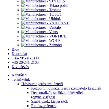
Blog
Kapcsolat
+36-20/531-1390
+36-20/241-2105
Kivitelezés
Kezdőlap
Termékeink
Hővisszanyerős szellőztető
Központi hővisszanyerős szellőztető készülék
Decentralizált szellőztető készülék
(egyhelyiséges)
Szabályzók, kiegészítők
Rendszerelemek