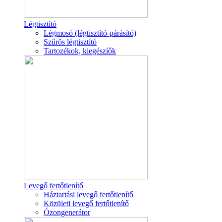
Légtisztító
Légmosó (légtisztító-párásító)
Szűrős légtisztító
Tartozékok, kiegészíők
Levegő fertőtlenítő
Háztartási levegő fertőtlenítő
Közületi levegő fertőtlenítő
Ózongenerátor