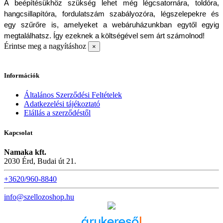
A beépítésükhöz szükség lehet még légcsatornára, toldóra, 
hangcsillapítóra, fordulatszám szabályozóra, légszelepekre és 
egy szűrőre is, amelyeket a webáruházunkban egytől egyig 
megtalálhatsz. Így ezeknek a költségével sem árt számolnod!
Érintse meg a nagyításhoz
×
Információk
Általános Szerződési Feltételek
Adatkezelési tájékoztató
Elállás a szerződéstől
Kapcsolat
Namaka kft.
2030 Érd, Budai út 21.
+3620/960-8840
info@szellozoshop.hu