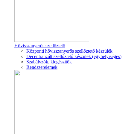
Hővisszanyerős szellőztető
Központi hővisszanyerős szellőztető készülék
Decentralizált szellőztető készülék (egyhelyiséges)
Szabályzók, kiegészítők
Rendszerelemek