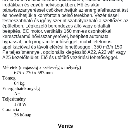
irodákban és egyéb helyiségekben. Hő és akár
páravisszanyeréssel csökkenthetjük az energiafelhasználást
és növelhetjük a komfortot a belső terekben. Vezérléssel
testreszabható és igény szerint szabályozható a szellőzés az
épületben. Légkezelő berendezés álló vagy oldalfali
beépítés, EC motor, vertikális 160 mm-es csonkokkal,
keresztáramú hővisszanyerővel, beépített automata
bypassal, heti program lehetőséggel, mobil telefonos
applikációval és távoli elérési lehetőséggel. 350 m3/h 150
Pa teljesítménnyel, opcionális kiegészítő A22, A22 wifi vagy
A25 kezelőfelület. Elő és utófűtő vezérlési lehetőséggel.
Méretek (magasság x szélesség x mélység)
675 x 730 x 583 mm
Tömeg
64 kg
Energiahatékonyság
A+
Teljesítmény
178 W
Garancia
36 hónap
Vents