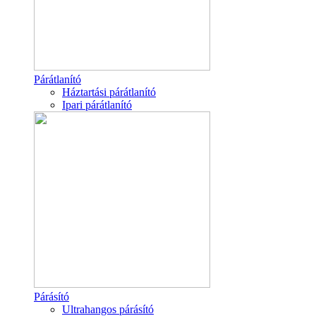
Párátlanító
Háztartási párátlanító
Ipari párátlanító
Párásító
Ultrahangos párásító