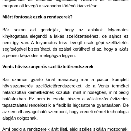
megromlott levegő a szabadba történő kivezetése.
Miért fontosak ezek a rendszerek?
Bár sokan azt gondolják, hogy az ablakok folyamatos 
kinyitogatása elegendő a lakás szellőztetéséhez, de sajnos ez 
nem így van. A folyamatos friss levegő csak gépi szellőztetés 
segítségével biztosítható, és ezáltal kerülhető el az, hogy a lakás 
a penészképződés melegágya legyen.
Vents hővisszanyerős szellőztetőrendszerek
Bár számos gyártó kínál manapság már a piacon komplett 
hővisszanyerős szellőztetőrendszereket, de a Vents termékei 
határozottan kiemelkednek közülük, mint minőségben, mint pedig 
hatásfokban. Ez nem is csoda, hiszen a vállalkozás évtizedes 
tapasztalattal rendelkezik a flexibilis légcsatorna gyártásában. De 
az sem elhanyagolható szempont, hogy eredeti német technológia 
alapján dolgoznak.
Ami pedig a rendszereik árát illeti, elég széles skálán mozognak. 