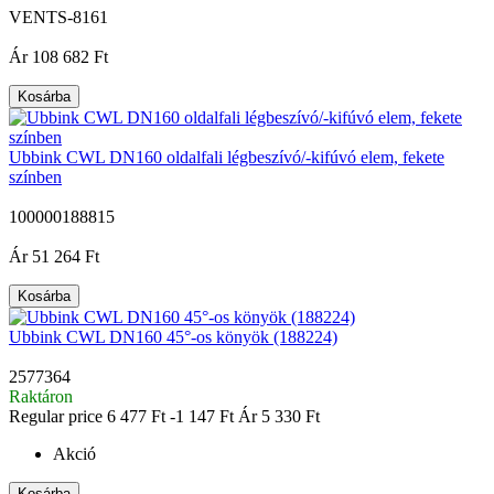
VENTS-8161
|
Ár
108 682 Ft
Kosárba
Ubbink CWL DN160 oldalfali légbeszívó/-kifúvó elem, fekete
színben
100000188815
|
Ár
51 264 Ft
Kosárba
Ubbink CWL DN160 45°-os könyök (188224)
2577364
Raktáron
Regular price
6 477 Ft
-1 147 Ft
Ár
5 330 Ft
Akció
Kosárba