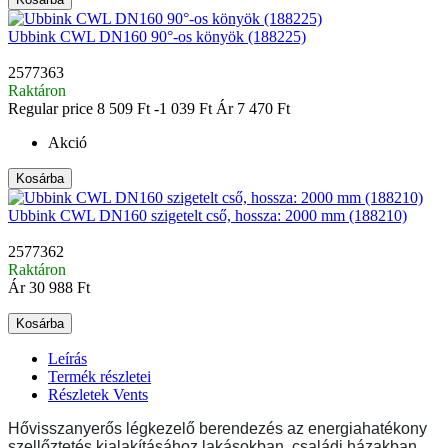
Ubbink CWL DN160 90°-os könyök (188225)
2577363
Raktáron
Regular price
8 509 Ft
-1 039 Ft
Ár
7 470 Ft
Akció
Kosárba
Ubbink CWL DN160 szigetelt cső, hossza: 2000 mm (188210)
2577362
Raktáron
Ár
30 988 Ft
Kosárba
Leírás
Termék részletei
Részletek Vents
Hővisszanyerős légkezelő berendezés az energiahatékony
szellőztetés kialakításához lakásokban, családi házakban,