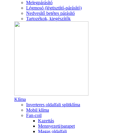
Melegpárásító
Légmosó (légtisztító-párásító)
Nedvesítő betétes párásító
Tartozékok, kiegészítők
Klíma
Inverteres oldalfali splitklíma
Mobil klíma
Fan-coil
Kazettás
Mennyezeti/parapet
Magas oldalfali