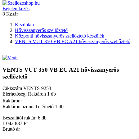
Bejelentkezés
0
Kosár
Kezdőlap
Hővisszanyerős szellőztető
Központi hővisszanyerős szellőztető készülék
VENTS VUT 350 VB EC A21 hővisszanyerős szellőztető
VENTS VUT 350 VB EC A21 hővisszanyerős
szellőztető
Cikkszám
VENTS-9253
Elérhetőség: Raktáron 1 db
Raktáron:
Raktáron azonnal elérhető 1 db.
Beszállítói raktár: 6 db
1 042 887 Ft
Bruttó ár