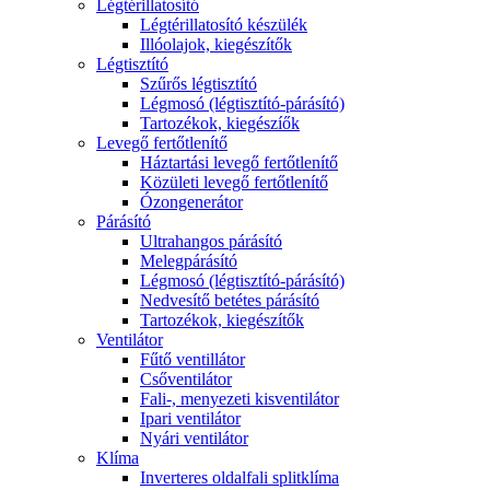
Légtérillatosító
Légtérillatosító készülék
Illóolajok, kiegészítők
Légtisztító
Szűrős légtisztító
Légmosó (légtisztító-párásító)
Tartozékok, kiegészíők
Levegő fertőtlenítő
Háztartási levegő fertőtlenítő
Közületi levegő fertőtlenítő
Ózongenerátor
Párásító
Ultrahangos párásító
Melegpárásító
Légmosó (légtisztító-párásító)
Nedvesítő betétes párásító
Tartozékok, kiegészítők
Ventilátor
Fűtő ventillátor
Csőventilátor
Fali-, menyezeti kisventilátor
Ipari ventilátor
Nyári ventilátor
Klíma
Inverteres oldalfali splitklíma