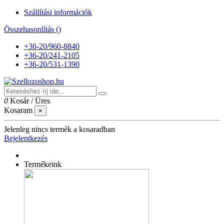
Szállítási információk
Összehasonlítás (
)
+36-20/960-8840
+36-20/241-2105
+36-20/531-1390
0
Kosár
/
Üres
Kosaram
×
Jelenleg nincs termék a kosaradban
Bejelentkezés
Termékeink