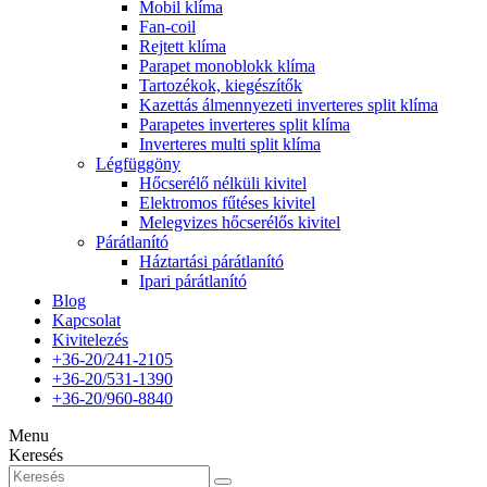
Mobil klíma
Fan-coil
Rejtett klíma
Parapet monoblokk klíma
Tartozékok, kiegészítők
Kazettás álmennyezeti inverteres split klíma
Parapetes inverteres split klíma
Inverteres multi split klíma
Légfüggöny
Hőcserélő nélküli kivitel
Elektromos fűtéses kivitel
Melegvizes hőcserélős kivitel
Párátlanító
Háztartási párátlanító
Ipari párátlanító
Blog
Kapcsolat
Kivitelezés
+36-20/241-2105
+36-20/531-1390
+36-20/960-8840
Menu
Keresés