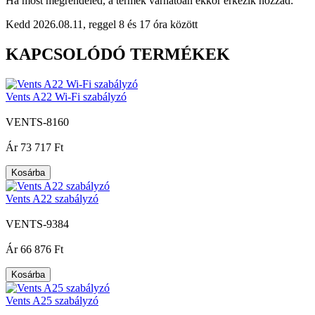
Ha most megrendeled, a termék várhatóan ekkor érkezik hozzád:
Kedd 2026.08.11, reggel 8 és 17 óra között
KAPCSOLÓDÓ TERMÉKEK
Vents A22 Wi-Fi szabályzó
VENTS-8160
|
Ár
73 717 Ft
Kosárba
Vents A22 szabályzó
VENTS-9384
|
Ár
66 876 Ft
Kosárba
Vents A25 szabályzó