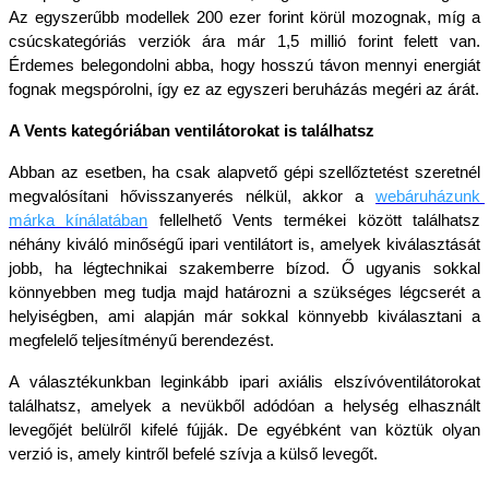
Az egyszerűbb modellek 200 ezer forint körül mozognak, míg a 
csúcskategóriás verziók ára már 1,5 millió forint felett van. 
Érdemes belegondolni abba, hogy hosszú távon mennyi energiát 
fognak megspórolni, így ez az egyszeri beruházás megéri az árát.
A Vents kategóriában ventilátorokat is találhatsz
Abban az esetben, ha csak alapvető gépi szellőztetést szeretnél 
megvalósítani hővisszanyerés nélkül, akkor a 
webáruházunk 
márka kínálatában
fellelhető Vents termékei között találhatsz 
néhány kiváló minőségű ipari ventilátort is, amelyek kiválasztását 
jobb, ha légtechnikai szakemberre bízod. Ő ugyanis sokkal 
könnyebben meg tudja majd határozni a szükséges légcserét a 
helyiségben, ami alapján már sokkal könnyebb kiválasztani a 
megfelelő teljesítményű berendezést.
A választékunkban leginkább ipari axiális elszívóventilátorokat 
találhatsz, amelyek a nevükből adódóan a helység elhasznált 
levegőjét belülről kifelé fújják. De egyébként van köztük olyan 
verzió is, amely kintről befelé szívja a külső levegőt. 