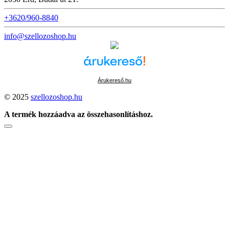
+3620/960-8840
info@szellozoshop.hu
Árukereső.hu
© 2025
szellozoshop.hu
A termék hozzáadva az összehasonlításhoz.