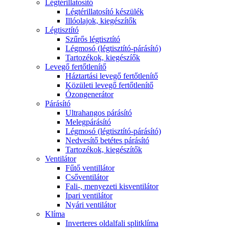
Légtérillatosító
Légtérillatosító készülék
Illóolajok, kiegészítők
Légtisztító
Szűrős légtisztító
Légmosó (légtisztító-párásító)
Tartozékok, kiegészíők
Levegő fertőtlenítő
Háztartási levegő fertőtlenítő
Közületi levegő fertőtlenítő
Ózongenerátor
Párásító
Ultrahangos párásító
Melegpárásító
Légmosó (légtisztító-párásító)
Nedvesítő betétes párásító
Tartozékok, kiegészítők
Ventilátor
Fűtő ventillátor
Csőventilátor
Fali-, menyezeti kisventilátor
Ipari ventilátor
Nyári ventilátor
Klíma
Inverteres oldalfali splitklíma