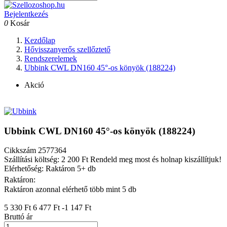
Bejelentkezés
0
Kosár
Kezdőlap
Hővisszanyerős szellőztető
Rendszerelemek
Ubbink CWL DN160 45°-os könyök (188224)
Akció
Ubbink CWL DN160 45°-os könyök (188224)
Cikkszám
2577364
Szállítási költség: 2 200 Ft
Rendeld meg most és holnap kiszállítjuk!
Elérhetőség: Raktáron 5+ db
Raktáron:
Raktáron azonnal elérhető több mint 5 db
5 330 Ft
6 477 Ft
-1 147 Ft
Bruttó ár