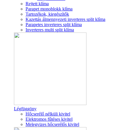
Rejtett klíma
Parapet monoblokk klíma
Tartozékok, kiegészítők
Kazettás álmennyezeti inverteres split klíma
Parapetes inverteres split klíma
Inverteres multi split klíma
Légfüggöny
Hőcserélő nélküli kivitel
Elektromos fűtéses kivitel
Melegvizes hőcserélős kivitel