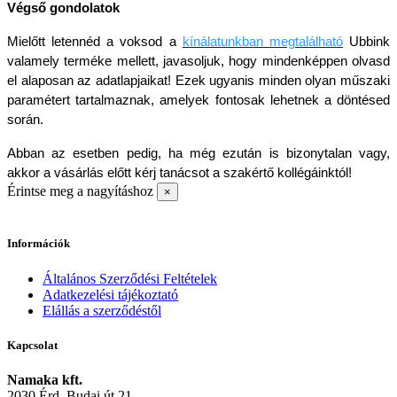
Végső gondolatok
Mielőtt letennéd a voksod a 
kínálatunkban megtalálható
 Ubbink 
valamely terméke mellett, javasoljuk, hogy mindenképpen olvasd 
el alaposan az adatlapjaikat! Ezek ugyanis minden olyan műszaki 
paramétert tartalmaznak, amelyek fontosak lehetnek a döntésed 
során. 
Abban az esetben pedig, ha még ezután is bizonytalan vagy, 
akkor a vásárlás előtt kérj tanácsot a szakértő kollégáinktól!
Érintse meg a nagyításhoz
×
Információk
Általános Szerződési Feltételek
Adatkezelési tájékoztató
Elállás a szerződéstől
Kapcsolat
Namaka kft.
2030 Érd, Budai út 21.