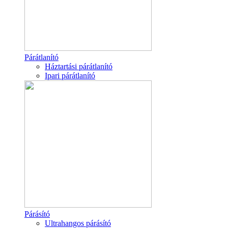
Párátlanító
Háztartási párátlanító
Ipari párátlanító
Párásító
Ultrahangos párásító