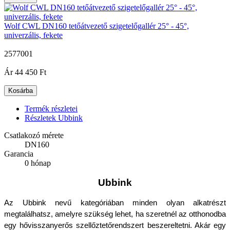
Wolf CWL DN160 tetőátvezető szigetelőgallér 25° - 45°,
univerzális, fekete
2577001
|
Ár
44 450 Ft
Kosárba
Termék részletei
Részletek Ubbink
Csatlakozó mérete
DN160
Garancia
0 hónap
Ubbink
Az Ubbink nevű kategóriában minden olyan alkatrészt 
megtalálhatsz, amelyre szükség lehet, ha szeretnél az otthonodba 
egy hővisszanyerős szellőztetőrendszert beszereltetni. Akár egy 