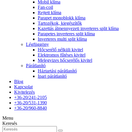
Mobil klíma
Fan-coil
Rejtett klíma
Parapet monoblokk klíma
Tartozékok, kiegészítők
Kazettás álmennyezeti inverteres split klíma
Parapetes inverteres split klíma
Inverteres multi split klíma
Légfüggöny
Hőcserélő nélküli kivitel
Elektromos fűtéses kivitel
Melegvizes hőcserélős kivitel
Párátlanító
Háztartási párátlanító
Ipari párátlanító
Blog
Kapcsolat
Kivitelezés
+36-20/241-2105
+36-20/531-1390
+36-20/960-8840
Menu
Keresés