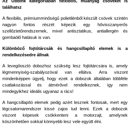
Az Ubbink kategóriában flexibilis, műanyag csöveket is 
találhatsz
A flexibilis, prémiumminőségű polietilénből készült csövek szintén 
nagyon fontos részét képezik egy hővisszanyerős 
szellőztetőrendszernek, mivel antisztatikus, antiallergén és 
gombaölő hatásuk is van. 
Különböző fojtótárcsák és hangcsillapító elemek is a 
rendelkezésedre állnak
A levegőosztó dobozhoz szükség lesz fojtótárcsára is, amely 
légmennyiség-szabályozóval van ellátva. Arra viszont 
mindenképpen ügyelj, hogy ezek a dobozok általában többféle 
csatlakozással és átmérővel rendelkeznek, így nem 
mindegyikhez ideális ugyanaz a rács!
A hangcsillapító elemek pedig azért lesznek fontosak, mert egy 
légcsatornarendszer kissé zajos tud lenni. Ezek a dobozok 
viszont képesek csökkenteni a motorzajt, amelynek 
köszönhetően sokkal könnyebb lesz vele együtt élni. 