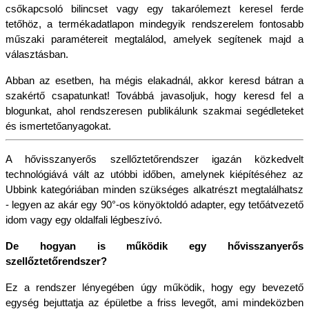
csőkapcsoló bilincset vagy egy takarólemezt keresel ferde 
tetőhöz, a termékadatlapon mindegyik rendszerelem fontosabb 
műszaki paramétereit megtalálod, amelyek segítenek majd a 
választásban.
Abban az esetben, ha mégis elakadnál, akkor keresd bátran a 
szakértő csapatunkat! Továbbá javasoljuk, hogy keresd fel a 
blogunkat, ahol rendszeresen publikálunk szakmai segédleteket 
és ismertetőanyagokat.
A hővisszanyerős szellőztetőrendszer igazán közkedvelt 
technológiává vált az utóbbi időben, amelynek kiépítéséhez az 
Ubbink kategóriában minden szükséges alkatrészt megtalálhatsz 
- legyen az akár egy 90°-os könyöktoldó adapter, egy tetőátvezető 
idom vagy egy oldalfali légbeszívó.
De hogyan is működik egy hővisszanyerős 
szellőztetőrendszer?
Ez a rendszer lényegében úgy működik, hogy egy bevezető 
egység bejuttatja az épületbe a friss levegőt, ami mindeközben 