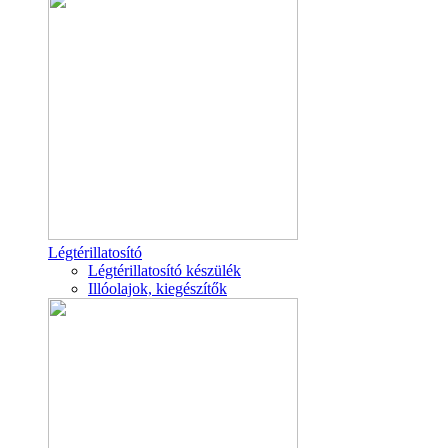
Légtérillatosító
Légtérillatosító készülék
Illóolajok, kiegészítők