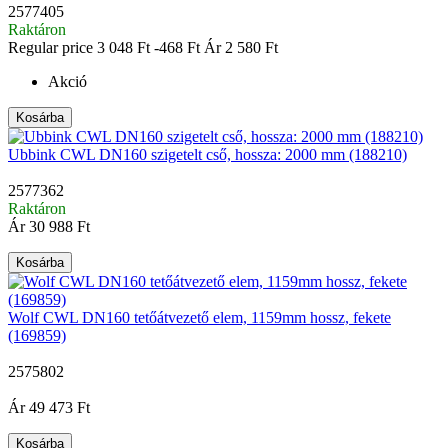
2577405
Raktáron
Regular price
3 048 Ft
-468 Ft
Ár
2 580 Ft
Akció
Kosárba
Ubbink CWL DN160 szigetelt cső, hossza: 2000 mm (188210)
2577362
Raktáron
Ár
30 988 Ft
Kosárba
Wolf CWL DN160 tetőátvezető elem, 1159mm hossz, fekete
(169859)
2575802
|
Ár
49 473 Ft
Kosárba