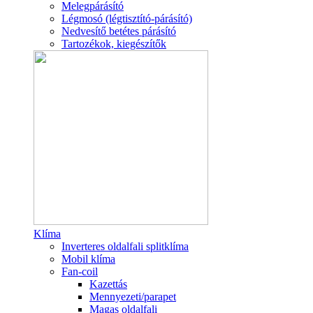
Melegpárásító
Légmosó (légtisztító-párásító)
Nedvesítő betétes párásító
Tartozékok, kiegészítők
Klíma
Inverteres oldalfali splitklíma
Mobil klíma
Fan-coil
Kazettás
Mennyezeti/parapet
Magas oldalfali