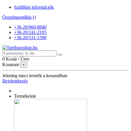
Szállítási információk
Összehasonlítás (
)
+36-20/960-8840
+36-20/241-2105
+36-20/531-1390
0
Kosár
/
Üres
Kosaram
×
Jelenleg nincs termék a kosaradban
Bejelentkezés
Termékeink