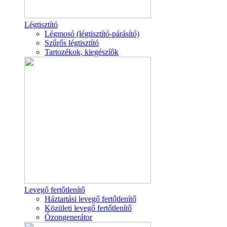
Légtisztító
Légmosó (légtisztító-párásító)
Szűrős légtisztító
Tartozékok, kiegészíők
Levegő fertőtlenítő
Háztartási levegő fertőtlenítő
Közületi levegő fertőtlenítő
Ózongenerátor