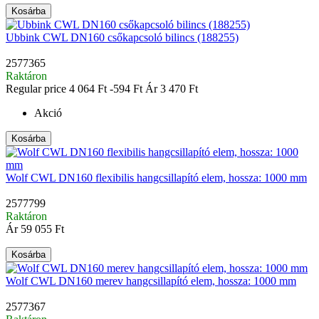
Kosárba
Ubbink CWL DN160 csőkapcsoló bilincs (188255)
2577365
Raktáron
Regular price
4 064 Ft
-594 Ft
Ár
3 470 Ft
Akció
Kosárba
Wolf CWL DN160 flexibilis hangcsillapító elem, hossza: 1000 mm
2577799
Raktáron
Ár
59 055 Ft
Kosárba
Wolf CWL DN160 merev hangcsillapító elem, hossza: 1000 mm
2577367