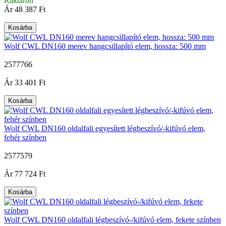
Raktáron
Ár
48 387 Ft
Kosárba
Wolf CWL DN160 merev hangcsillapító elem, hossza: 500 mm
2577766
|
Ár
33 401 Ft
Kosárba
Wolf CWL DN160 oldalfali egyesített légbeszívó/-kifúvó elem,
fehér színben
2577579
|
Ár
77 724 Ft
Kosárba
Wolf CWL DN160 oldalfali légbeszívó-/kifúvó elem, fekete színben