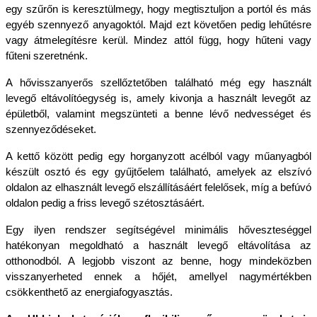
egy szűrőn is keresztülmegy, hogy megtisztuljon a portól és más 
egyéb szennyező anyagoktól. Majd ezt követően pedig lehűtésre 
vagy átmelegítésre kerül. Mindez attól függ, hogy hűteni vagy 
fűteni szeretnénk. 
A hővisszanyerős szellőztetőben található még egy használt 
levegő eltávolítóegység is, amely kivonja a használt levegőt az 
épületből, valamint megszünteti a benne lévő nedvességet és 
szennyeződéseket.
A kettő között pedig egy horganyzott acélból vagy műanyagból 
készült osztó és egy gyűjtőelem található, amelyek az elszívó 
oldalon az elhasznált levegő elszállításáért felelősek, míg a befúvó 
oldalon pedig a friss levegő szétosztásáért. 
Egy ilyen rendszer segítségével minimális hőveszteséggel 
hatékonyan megoldható a használt levegő eltávolítása az 
otthonodból. A legjobb viszont az benne, hogy mindeközben 
visszanyerheted ennek a hőjét, amellyel nagymértékben 
csökkenthető az energiafogyasztás.