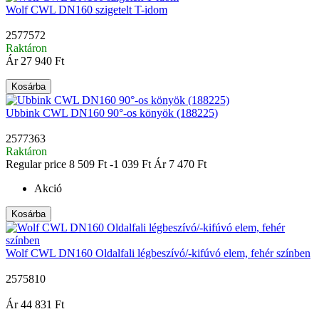
Wolf CWL DN160 szigetelt T-idom
2577572
Raktáron
Ár
27 940 Ft
Kosárba
Ubbink CWL DN160 90°-os könyök (188225)
2577363
Raktáron
Regular price
8 509 Ft
-1 039 Ft
Ár
7 470 Ft
Akció
Kosárba
Wolf CWL DN160 Oldalfali légbeszívó/-kifúvó elem, fehér színben
2575810
|
Ár
44 831 Ft