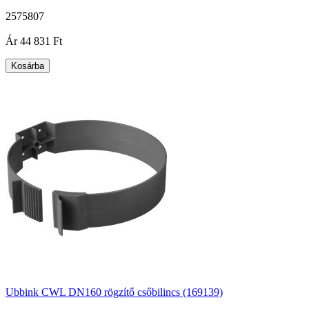
2575807
|
Ár
44 831 Ft
Kosárba
Ubbink CWL DN160 rögzítő csőbilincs (169139)