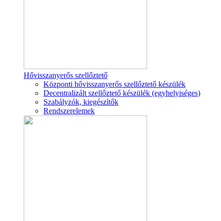
Hővisszanyerős szellőztető
Központi hővisszanyerős szellőztető készülék
Decentralizált szellőztető készülék (egyhelyiséges)
Szabályzók, kiegészítők
Rendszerelemek