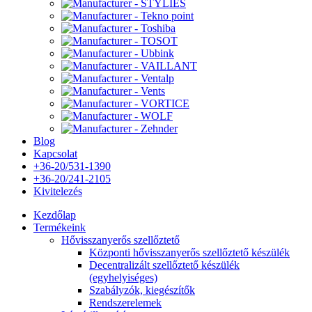
Blog
Kapcsolat
+36-20/531-1390
+36-20/241-2105
Kivitelezés
Kezdőlap
Termékeink
Hővisszanyerős szellőztető
Központi hővisszanyerős szellőztető készülék
Decentralizált szellőztető készülék
(egyhelyiséges)
Szabályzók, kiegészítők
Rendszerelemek