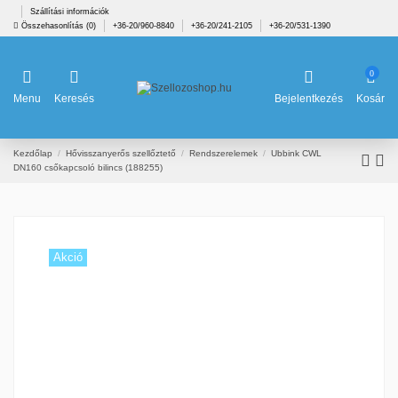
Szállítási információk
Összehasonlítás (
0
)
+36-20/960-8840
+36-20/241-2105
+36-20/531-1390
0
Menu
Keresés
Bejelentkezés
Kosár
Kezdőlap
Hővisszanyerős szellőztető
Rendszerelemek
Ubbink CWL
DN160 csőkapcsoló bilincs (188255)
Akció