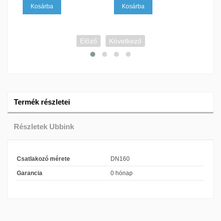
Kosárba
Kosárba
Ko
Előző
Következő
Termék részletei
Részletek Ubbink
Csatlakozó mérete
DN160
Garancia
0 hónap
Ubbink
Az Ubbink nevű kategóriában minden olyan alkatrészt 