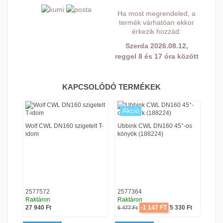
Ha most megrendeled, a
termék várhatóan ekkor
érkezik hozzád:
Szerda 2026.08.12,
reggel 8 és 17 óra között
KAPCSOLÓDÓ TERMÉKEK
Akció
Ak
Wolf CWL DN160 szigetelt T-
Ubbink CWL DN160 45°-os
Ubbi
etelt
idom
könyök (188224)
köny
2577572
2577364
257
Raktáron
Raktáron
Rakt
Ár
Regular price
Ár
Regu
27 940 Ft
-1 147 FT
5 330 Ft
6 477 Ft
8 509