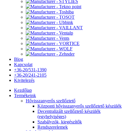
Blog
Kapcsolat
+36-20/531-1390
+36-20/241-2105
Kivitelezés
Kezdőlap
Termékeink
Hővisszanyerős szellőztető
Központi hővisszanyerős szellőztető készülék
Decentralizált szellőztető készülék
(egyhelyiséges)
Szabályzók, kiegészítők
Rendszerelemek