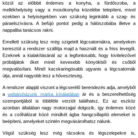
közül az előbbit érdemes a konyha, a fürdőszoba, a 
mellékhelyiség vagy a mosókonyha közelébe telepíteni, mivel 
ezekben a helyiségekben van szükség leginkább a szag- és 
páraelszívásra. A befújó pontot pedig a hálószobába illetve a 
nappaliba tanácsos rakni.
Emellett szükség lesz még szigetelt légcsatornákra, amelyeken 
keresztül a rendszer szállítja majd a használt és a friss levegőt. 
Ezeknek a kialakításánál az a legfontosabb, hogy kivitelezővel 
próbáljátok őket minél kevesebb könyökből és csőből 
megvalósítani. Minél kacskaringósabb ugyanis a légcsatornák 
útja, annál nagyobb lesz a hőveszteség. 
A rendszer alapját viszont a légcserélő berendezés adja, amelyből 
a 
webáruházunk márka kínálatában
 ár és a beszerelhetőség 
szempontjából is többféle verziót találhatsz. Ez az eszköz 
azonban általában nagy motorzajjal dolgozik, így érdemes közé 
és a csőhálózat közé mindkét ágba hangcsillapító elemeket is 
beépíteni, amelyeket szintén megvásárolhatsz nálunk.
Végül szükség lesz még rácsokra és légszelepekre is, 