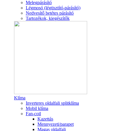
Melegpárásító
Légmosó (légtisztító-párásító)
Nedvesítő betétes párásító
Tartozékok, kiegészítők
Klíma
Inverteres oldalfali splitklíma
Mobil klíma
Fan-coil
Kazettás
Mennyezeti/parapet
Magas oldalfali