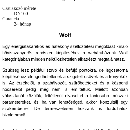
Csatlakozó mérete
DN160
Garancia
24 hónap
Wolf
Egy energiatakarékos és hatékony szellőztetési megoldást kínáló 
hővisszanyerős rendszer kiépítéséhez a webáruházunk Wolf 
kategóriájában minden nélkülözhetetlen alkatrészt megtalálhatsz.
Szükség lesz például szívó és befújó pontokra, de légcsatorna 
kiépítéséhez elengedhetetlenek a szigetelt csövek és a könyökök 
is. Az érzékelőt, a szabályozót, szűrőbetéteket és a központi 
hőcserélőt pedig még nem is említettük. Mielőtt azonban 
választanál közülük, feltétlenül olvasd el a fontosabb műszaki 
paramétereket, és ha van lehetőséged, akkor konzultálj egy 
szakemberrel! De természetesen hozzánk is fordulhatsz 
bizalommal!