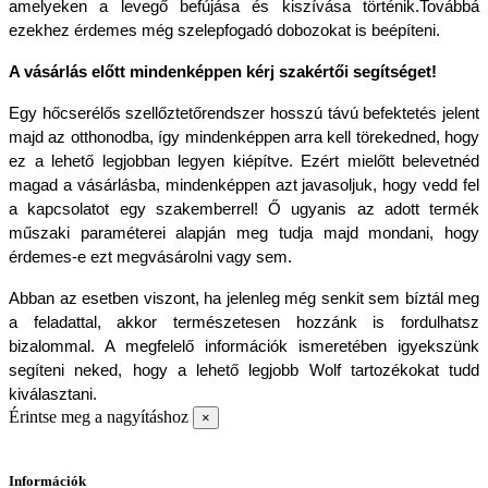
amelyeken a levegő befújása és kiszívása történik.Továbbá 
ezekhez érdemes még szelepfogadó dobozokat is beépíteni.
A vásárlás előtt mindenképpen kérj szakértői segítséget!
Egy hőcserélős szellőztetőrendszer hosszú távú befektetés jelent 
majd az otthonodba, így mindenképpen arra kell törekedned, hogy 
ez a lehető legjobban legyen kiépítve. Ezért mielőtt belevetnéd 
magad a vásárlásba, mindenképpen azt javasoljuk, hogy vedd fel 
a kapcsolatot egy szakemberrel! Ő ugyanis az adott termék 
műszaki paraméterei alapján meg tudja majd mondani, hogy 
érdemes-e ezt megvásárolni vagy sem.
Abban az esetben viszont, ha jelenleg még senkit sem bíztál meg 
a feladattal, akkor természetesen hozzánk is fordulhatsz 
bizalommal. A megfelelő információk ismeretében igyekszünk 
segíteni neked, hogy a lehető legjobb Wolf tartozékokat tudd 
kiválasztani.
Érintse meg a nagyításhoz
×
Információk