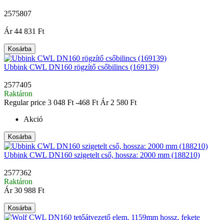
2575807
|
Ár
44 831 Ft
Kosárba
Ubbink CWL DN160 rögzítő csőbilincs (169139)
2577405
Raktáron
Regular price
3 048 Ft
-468 Ft
Ár
2 580 Ft
Akció
Kosárba
Ubbink CWL DN160 szigetelt cső, hossza: 2000 mm (188210)
2577362
Raktáron
Ár
30 988 Ft
Kosárba