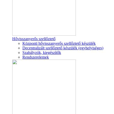
Hővisszanyerős szellőztető
Központi hővisszanyerős szellőztető készülék
Decentralizált szellőztető készülék (egyhelyiséges)
Szabályzók, kiegészítők
Rendszerelemek