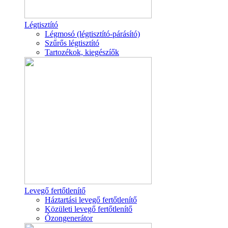
Légtisztító
Légmosó (légtisztító-párásító)
Szűrős légtisztító
Tartozékok, kiegészíők
Levegő fertőtlenítő
Háztartási levegő fertőtlenítő
Közületi levegő fertőtlenítő
Ózongenerátor