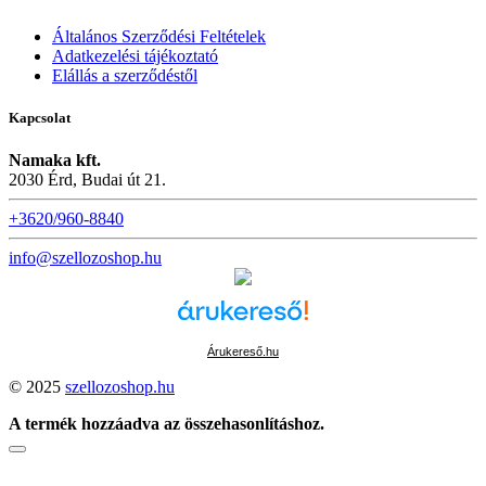
Általános Szerződési Feltételek
Adatkezelési tájékoztató
Elállás a szerződéstől
Kapcsolat
Namaka kft.
2030 Érd, Budai út 21.
+3620/960-8840
info@szellozoshop.hu
Árukereső.hu
© 2025
szellozoshop.hu
A termék hozzáadva az összehasonlításhoz.