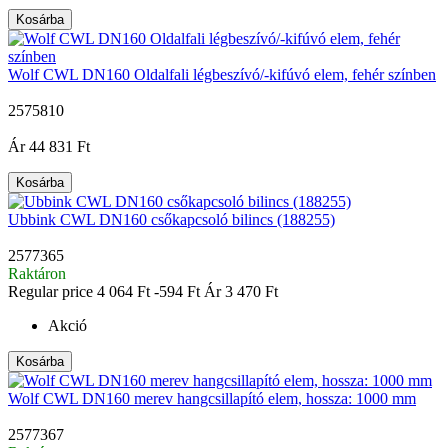
Kosárba
Wolf CWL DN160 Oldalfali légbeszívó/-kifúvó elem, fehér színben
2575810
|
Ár
44 831 Ft
Kosárba
Ubbink CWL DN160 csőkapcsoló bilincs (188255)
2577365
Raktáron
Regular price
4 064 Ft
-594 Ft
Ár
3 470 Ft
Akció
Kosárba
Wolf CWL DN160 merev hangcsillapító elem, hossza: 1000 mm
2577367