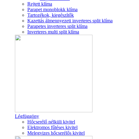
Rejtett klíma
Parapet monoblokk klíma
Tartozékok, kiegészítők
Kazettás álmennyezeti inverteres split klíma
Parapetes inverteres split klíma
Inverteres multi split klíma
Légfüggöny
Hőcserélő nélküli kivitel
Elektromos fűtéses kivitel
Melegvizes hőcserélős kivitel