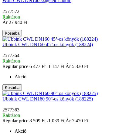
Wolf CWL DN160 szigetelt T-idom
2577572
Raktáron
Ár
27 940 Ft
Kosárba
Ubbink CWL DN160 45°-os könyök (188224)
2577364
Raktáron
Regular price
6 477 Ft
-1 147 Ft
Ár
5 330 Ft
Akció
Kosárba
Ubbink CWL DN160 90°-os könyök (188225)
2577363
Raktáron
Regular price
8 509 Ft
-1 039 Ft
Ár
7 470 Ft
Akció