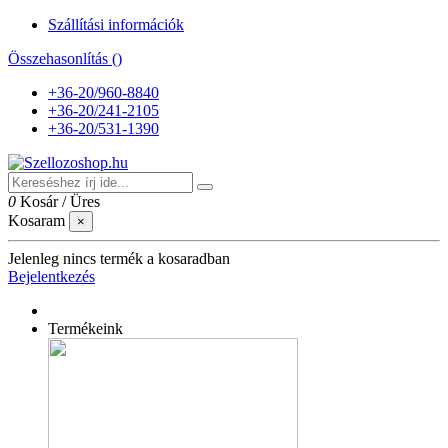
Szállítási információk
Összehasonlítás (
)
+36-20/960-8840
+36-20/241-2105
+36-20/531-1390
0
Kosár
/
Üres
Kosaram
×
Jelenleg nincs termék a kosaradban
Bejelentkezés
Termékeink