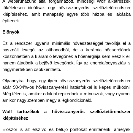
A webáruházunk által forgalmazott, minőségi Wolf alkatrészek 
tökéletesen ideálisak egy hővisszanyerős szellőztetőrendszer 
kiépítéséhez, amit manapság egyre több házba és lakásba 
építenek. 
Előnyök
Ez a rendszer ugyanis minimális hőveszteséggel távolítja el a 
használt levegőt az otthonodból, de a kerámia hőcserélőnek 
köszönhetően a kiáramló levegőnek a hőenergiája sem veszik el, 
hanem átadódik a bejövő levegőnek. Így az energiafogyasztás is 
nagymértékben csökkenthető. 
Olyannyira, hogy egy ilyen hővisszanyerős szellőztetőrendszer 
akár 90-94%-os hővisszanyerési hatásfokkal is képes működni. 
Még télen is, amikor odakint repkednek a mínuszok, vagy nyáron, 
amikor nagyüzemben megy a légkondicionáló.
Wolf tartozékok a hővisszanyerős szellőztetőrendszer 
kiépítéséhez
Először is az elszívó és befújó pontokat említenénk, amelyek 