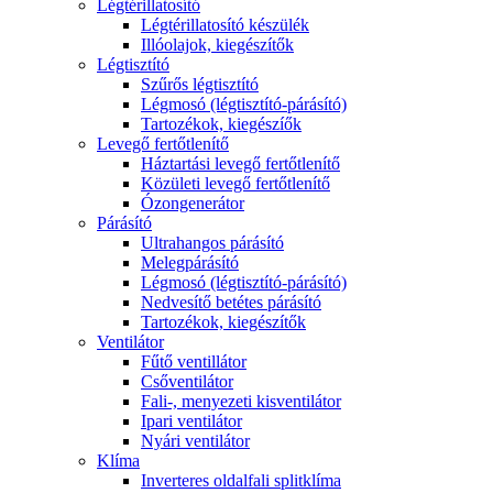
Légtérillatosító
Légtérillatosító készülék
Illóolajok, kiegészítők
Légtisztító
Szűrős légtisztító
Légmosó (légtisztító-párásító)
Tartozékok, kiegészíők
Levegő fertőtlenítő
Háztartási levegő fertőtlenítő
Közületi levegő fertőtlenítő
Ózongenerátor
Párásító
Ultrahangos párásító
Melegpárásító
Légmosó (légtisztító-párásító)
Nedvesítő betétes párásító
Tartozékok, kiegészítők
Ventilátor
Fűtő ventillátor
Csőventilátor
Fali-, menyezeti kisventilátor
Ipari ventilátor
Nyári ventilátor
Klíma
Inverteres oldalfali splitklíma