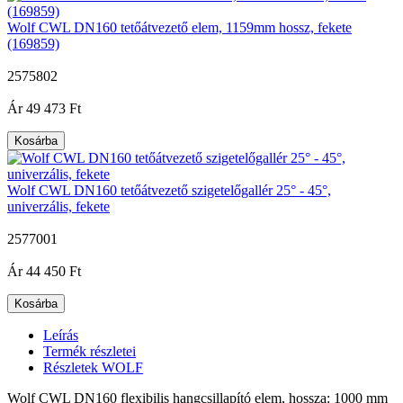
Wolf CWL DN160 tetőátvezető elem, 1159mm hossz, fekete
(169859)
2575802
|
Ár
49 473 Ft
Kosárba
Wolf CWL DN160 tetőátvezető szigetelőgallér 25° - 45°,
univerzális, fekete
2577001
|
Ár
44 450 Ft
Kosárba
Leírás
Termék részletei
Részletek WOLF
Wolf CWL DN160 flexibilis hangcsillapító elem, hossza: 1000 mm