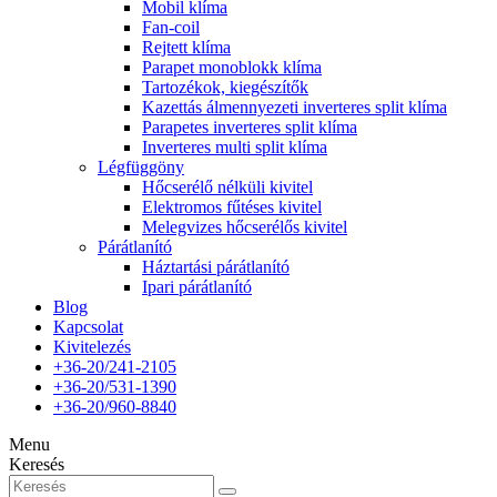
Mobil klíma
Fan-coil
Rejtett klíma
Parapet monoblokk klíma
Tartozékok, kiegészítők
Kazettás álmennyezeti inverteres split klíma
Parapetes inverteres split klíma
Inverteres multi split klíma
Légfüggöny
Hőcserélő nélküli kivitel
Elektromos fűtéses kivitel
Melegvizes hőcserélős kivitel
Párátlanító
Háztartási párátlanító
Ipari párátlanító
Blog
Kapcsolat
Kivitelezés
+36-20/241-2105
+36-20/531-1390
+36-20/960-8840
Menu
Keresés