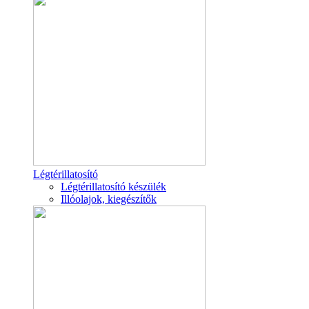
Légtérillatosító
Légtérillatosító készülék
Illóolajok, kiegészítők