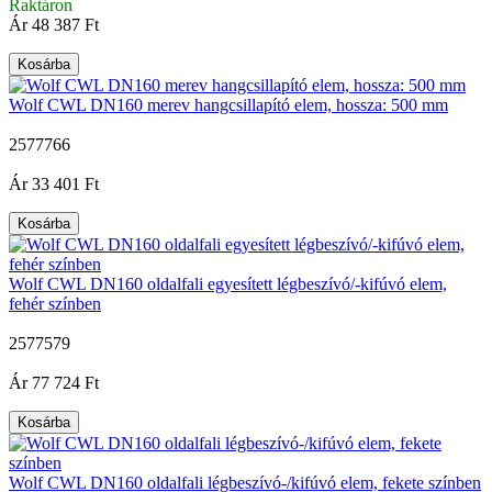
Raktáron
Ár
48 387 Ft
Kosárba
Wolf CWL DN160 merev hangcsillapító elem, hossza: 500 mm
2577766
|
Ár
33 401 Ft
Kosárba
Wolf CWL DN160 oldalfali egyesített légbeszívó/-kifúvó elem,
fehér színben
2577579
|
Ár
77 724 Ft
Kosárba
Wolf CWL DN160 oldalfali légbeszívó-/kifúvó elem, fekete színben