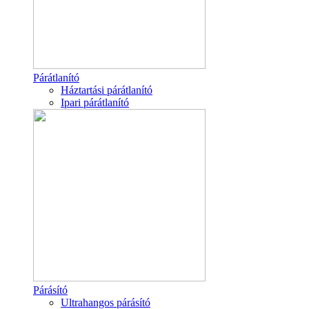
Párátlanító
Háztartási párátlanító
Ipari párátlanító
Párásító
Ultrahangos párásító