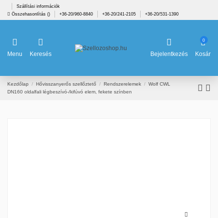
Szállítási információk
Összehasonlítás (
)
+36-20/960-8840
+36-20/241-2105
+36-20/531-1390
0
Menu
Keresés
Bejelentkezés
Kosár
Kezdőlap
Hővisszanyerős szellőztető
Rendszerelemek
Wolf CWL
DN160 oldalfali légbeszívó-/kifúvó elem, fekete színben