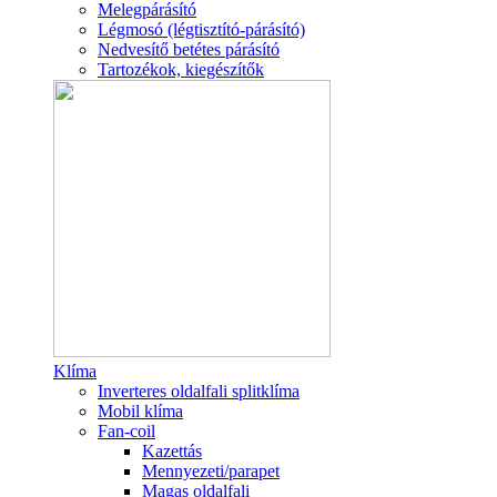
Melegpárásító
Légmosó (légtisztító-párásító)
Nedvesítő betétes párásító
Tartozékok, kiegészítők
Klíma
Inverteres oldalfali splitklíma
Mobil klíma
Fan-coil
Kazettás
Mennyezeti/parapet
Magas oldalfali