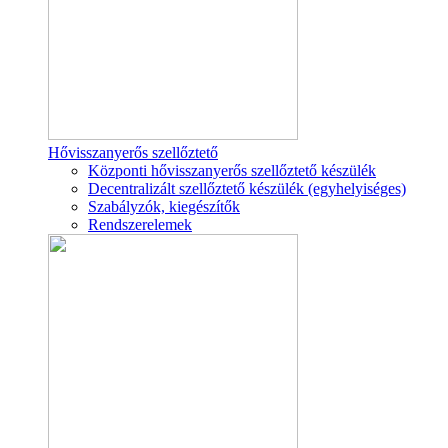
Hővisszanyerős szellőztető
Központi hővisszanyerős szellőztető készülék
Decentralizált szellőztető készülék (egyhelyiséges)
Szabályzók, kiegészítők
Rendszerelemek