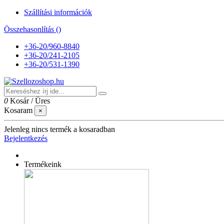
Szállítási információk
Összehasonlítás (
)
+36-20/960-8840
+36-20/241-2105
+36-20/531-1390
0
Kosár
/
Üres
Kosaram
×
Jelenleg nincs termék a kosaradban
Bejelentkezés
Termékeink