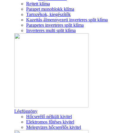
Rejtett klíma
Parapet monoblokk klíma
Tartozékok, kiegészítők
Kazettás álmennyezeti inverteres split klíma
Parapetes inverteres split klíma
Inverteres multi split klíma
Légfüggöny
Hőcserélő nélküli kivitel
Elektromos fűtéses kivitel
Melegvizes hőcserélős kivitel