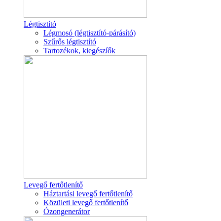
Légtisztító
Légmosó (légtisztító-párásító)
Szűrős légtisztító
Tartozékok, kiegészíők
Levegő fertőtlenítő
Háztartási levegő fertőtlenítő
Közületi levegő fertőtlenítő
Ózongenerátor