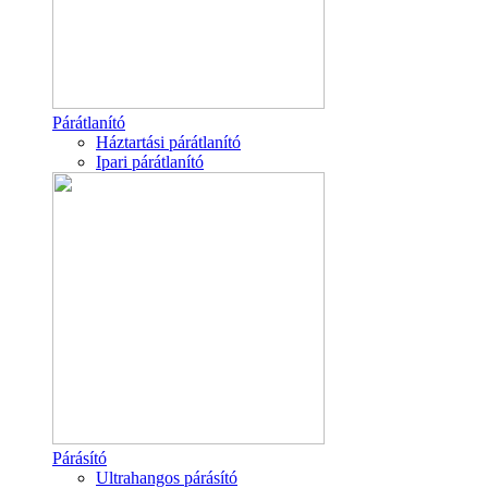
Párátlanító
Háztartási párátlanító
Ipari párátlanító
Párásító
Ultrahangos párásító