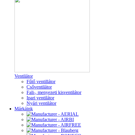
Ventilátor
Fűtő ventillátor
Csőventilátor
Fali-, menyezeti kisventilátor
Ipari ventilátor
Nyári ventilátor
Márkáink