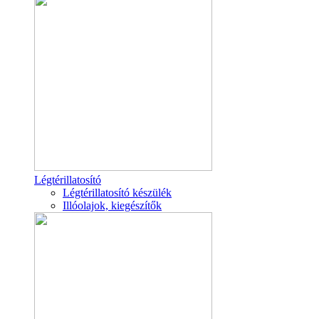
Légtérillatosító
Légtérillatosító készülék
Illóolajok, kiegészítők