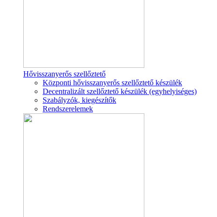
Hővisszanyerős szellőztető
Központi hővisszanyerős szellőztető készülék
Decentralizált szellőztető készülék (egyhelyiséges)
Szabályzók, kiegészítők
Rendszerelemek