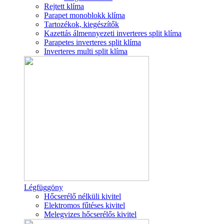
Rejtett klíma
Parapet monoblokk klíma
Tartozékok, kiegészítők
Kazettás álmennyezeti inverteres split klíma
Parapetes inverteres split klíma
Inverteres multi split klíma
Légfüggöny
Hőcserélő nélküli kivitel
Elektromos fűtéses kivitel
Melegvizes hőcserélős kivitel