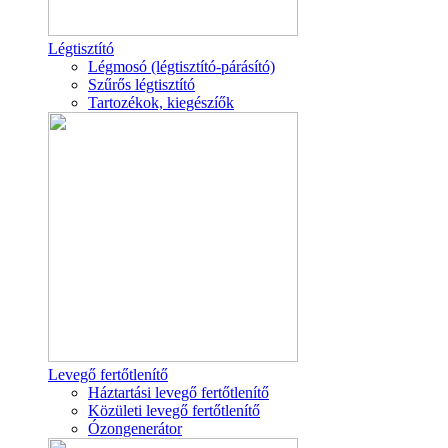
Légtisztító
Légmosó (légtisztító-párásító)
Szűrős légtisztító
Tartozékok, kiegészíők
Levegő fertőtlenítő
Háztartási levegő fertőtlenítő
Közületi levegő fertőtlenítő
Ózongenerátor