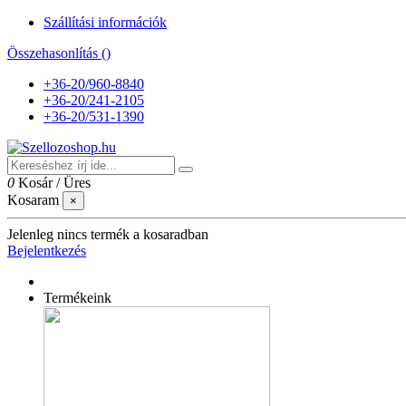
Szállítási információk
Összehasonlítás (
)
+36-20/960-8840
+36-20/241-2105
+36-20/531-1390
0
Kosár
/
Üres
Kosaram
×
Jelenleg nincs termék a kosaradban
Bejelentkezés
Termékeink