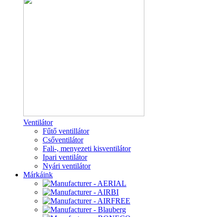
Ventilátor
Fűtő ventillátor
Csőventilátor
Fali-, menyezeti kisventilátor
Ipari ventilátor
Nyári ventilátor
Márkáink