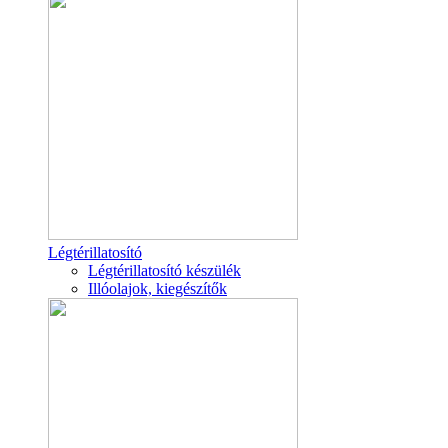
Légtérillatosító
Légtérillatosító készülék
Illóolajok, kiegészítők