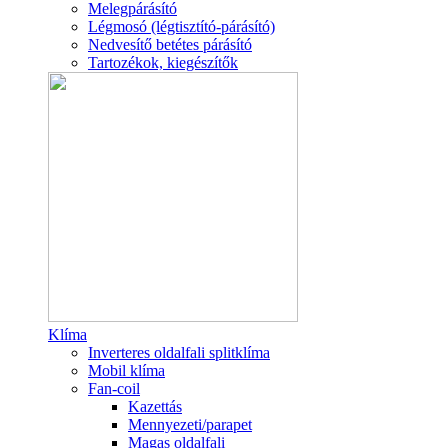
Melegpárásító
Légmosó (légtisztító-párásító)
Nedvesítő betétes párásító
Tartozékok, kiegészítők
Klíma
Inverteres oldalfali splitklíma
Mobil klíma
Fan-coil
Kazettás
Mennyezeti/parapet
Magas oldalfali