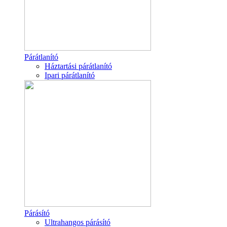
Párátlanító
Háztartási párátlanító
Ipari párátlanító
Párásító
Ultrahangos párásító