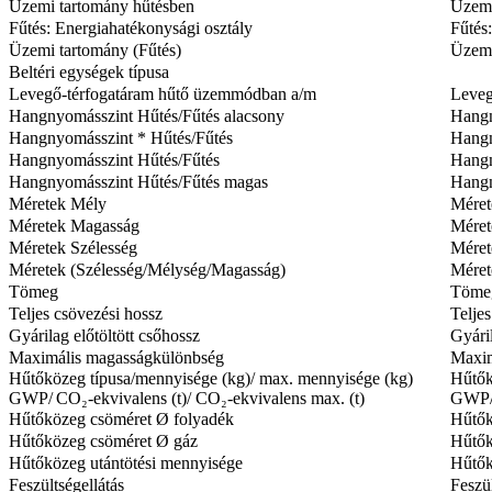
Üzemi tartomány hűtésben
Üzemi
Fűtés: Energiahatékonysági osztály
Fűtés
Üzemi tartomány (Fűtés)
Üzemi
Beltéri egységek típusa
Levegő-térfogatáram hűtő üzemmódban a/m
Leveg
Hangnyomásszint Hűtés/Fűtés alacsony
Hangn
Hangnyomásszint * Hűtés/Fűtés
Hangn
Hangnyomásszint Hűtés/Fűtés
Hangn
Hangnyomásszint Hűtés/Fűtés magas
Hangn
Méretek Mély
Méret
Méretek Magasság
Méret
Méretek Szélesség
Méret
Méretek (Szélesség/Mélység/Magasság)
Méret
Tömeg
Töme
Teljes csövezési hossz
Telje
Gyárilag előtöltött csőhossz
Gyáril
Maximális magasságkülönbség
Maxim
Hűtőközeg típusa/mennyisége (kg)/ max. mennyisége (kg)
Hűtők
GWP/ CO₂-ekvivalens (t)/ CO₂-ekvivalens max. (t)
GWP/ 
Hűtőközeg csöméret Ø folyadék
Hűtők
Hűtőközeg csöméret Ø gáz
Hűtők
Hűtőközeg utántötési mennyisége
Hűtők
Feszültségellátás
Feszül