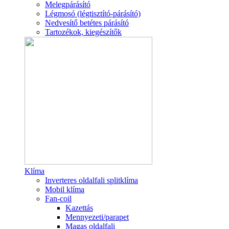
Melegpárásító
Légmosó (légtisztító-párásító)
Nedvesítő betétes párásító
Tartozékok, kiegészítők
Klíma
Inverteres oldalfali splitklíma
Mobil klíma
Fan-coil
Kazettás
Mennyezeti/parapet
Magas oldalfali