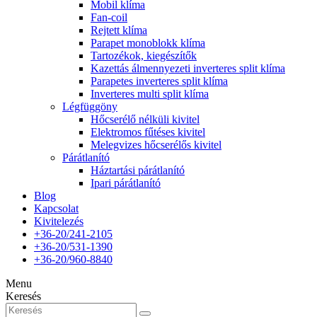
Mobil klíma
Fan-coil
Rejtett klíma
Parapet monoblokk klíma
Tartozékok, kiegészítők
Kazettás álmennyezeti inverteres split klíma
Parapetes inverteres split klíma
Inverteres multi split klíma
Légfüggöny
Hőcserélő nélküli kivitel
Elektromos fűtéses kivitel
Melegvizes hőcserélős kivitel
Párátlanító
Háztartási párátlanító
Ipari párátlanító
Blog
Kapcsolat
Kivitelezés
+36-20/241-2105
+36-20/531-1390
+36-20/960-8840
Menu
Keresés