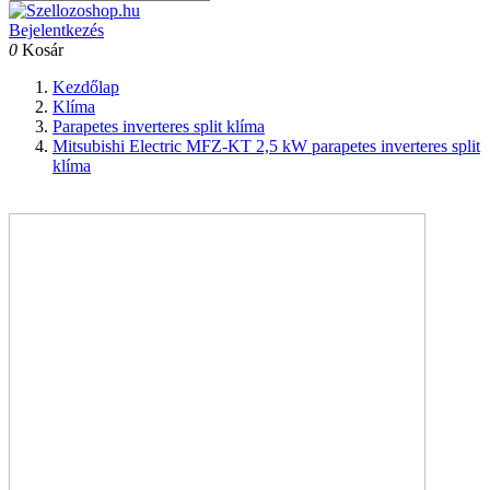
Bejelentkezés
0
Kosár
Kezdőlap
Klíma
Parapetes inverteres split klíma
Mitsubishi Electric MFZ-KT 2,5 kW parapetes inverteres split
klíma