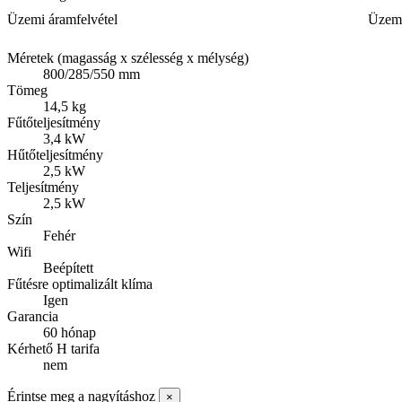
Üzemi áramfelvétel
Üzemi
Méretek (magasság x szélesség x mélység)
800/285/550 mm
Tömeg
14,5 kg
Fűtőteljesítmény
3,4 kW
Hűtőteljesítmény
2,5 kW
Teljesítmény
2,5 kW
Szín
Fehér
Wifi
Beépített
Fűtésre optimalizált klíma
Igen
Garancia
60 hónap
Kérhető H tarifa
nem
Érintse meg a nagyításhoz
×