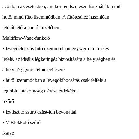
azokban az esetekben, amikor rendszeresen használják mind
hűtő, mind fűtő üzemmódban. A fűtőtesthez hasonlóan
telepíthető a padló közelében.
Multiflow-Vane-funkció
• levegőelosztás fűtő üzemmódban egyszerre felfelé és
lefelé, az ideális légkeringés biztosítására a helyiségben és
a helyiség gyors felmelegítésére
• hűtő üzemmódban a levegőkibocsátás csak felfelé a
legjobb hatékonyság elérése érdekében
Szűrő
• légtisztító szűrő ezüst-ion bevonattal
• V-Blokkoló szűrő
i-save