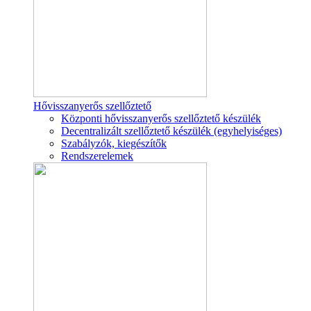
Hővisszanyerős szellőztető
Központi hővisszanyerős szellőztető készülék
Decentralizált szellőztető készülék (egyhelyiséges)
Szabályzók, kiegészítők
Rendszerelemek