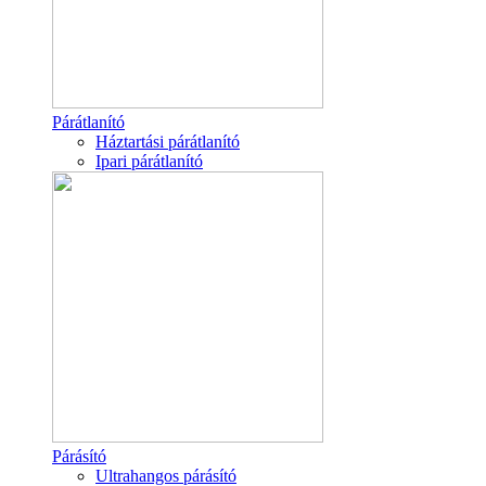
Párátlanító
Háztartási párátlanító
Ipari párátlanító
Párásító
Ultrahangos párásító