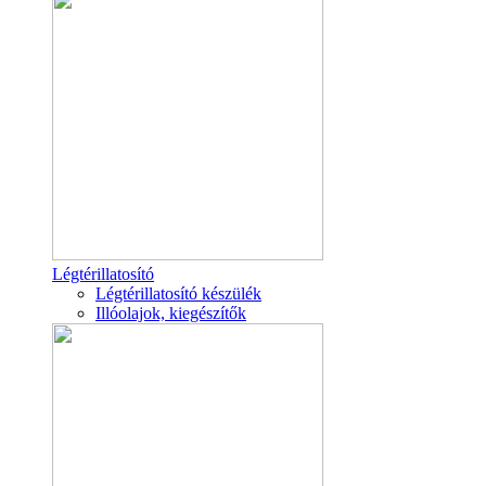
Légtérillatosító
Légtérillatosító készülék
Illóolajok, kiegészítők