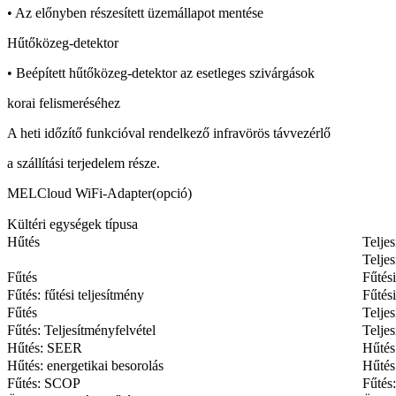
• Az előnyben részesített üzemállapot mentése
Hűtőközeg-detektor
• Beépített hűtőközeg-detektor az esetleges szivárgások
korai felismeréséhez
A heti időzítő funkcióval rendelkező infravörös távvezérlő
a szállítási terjedelem része.
MELCloud WiFi-Adapter(opció)
Kültéri egységek típusa
Hűtés
Telje
Teljes
Fűtés
Fűtési
Fűtés: fűtési teljesítmény
Fűtési
Fűtés
Teljes
Fűtés: Teljesítményfelvétel
Teljes
Hűtés: SEER
Hűté
Hűtés: energetikai besorolás
Hűtés:
Fűtés: SCOP
Fűtés