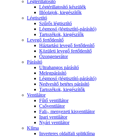
Légtérillatosító
Légtérillatosító készülék
Illóolajok, kiegészítők
Légtisztító
Szűrős légtisztító
Légmosó (légtisztító-párásító)
Tartozékok, kiegészíők
Levegő fertőtlenítő
Háztartási levegő fertőtlenítő
Közületi levegő fertőtlenítő
Ózongenerátor
Párásító
Ultrahangos párásító
Melegpárásító
Légmosó (légtisztító-párásító)
Nedvesítő betétes párásító
Tartozékok, kiegészítők
Ventilátor
Fűtő ventillátor
Csőventilátor
Fali-, menyezeti kisventilátor
Ipari ventilátor
Nyári ventilátor
Klíma
Inverteres oldalfali splitklíma