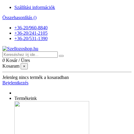
Szállítási információk
Összehasonlítás (
)
+36-20/960-8840
+36-20/241-2105
+36-20/531-1390
0
Kosár
/
Üres
Kosaram
×
Jelenleg nincs termék a kosaradban
Bejelentkezés
Termékeink