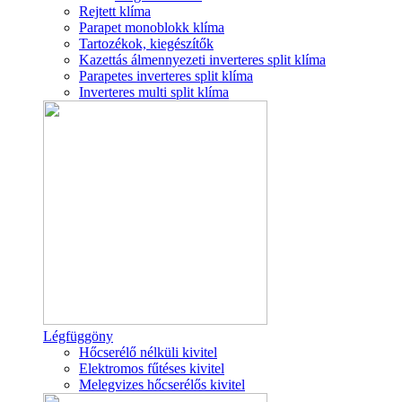
Rejtett klíma
Parapet monoblokk klíma
Tartozékok, kiegészítők
Kazettás álmennyezeti inverteres split klíma
Parapetes inverteres split klíma
Inverteres multi split klíma
Légfüggöny
Hőcserélő nélküli kivitel
Elektromos fűtéses kivitel
Melegvizes hőcserélős kivitel