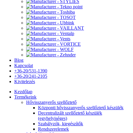
Blog
Kapcsolat
+36-20/531-1390
+36-20/241-2105
Kivitelezés
Kezdőlap
Termékeink
Hővisszanyerős szellőztető
Központi hővisszanyerős szellőztető készülék
Decentralizált szellőztető készülék
(egyhelyiséges)
Szabályzók, kiegészítők
Rendszerelemek