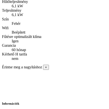
Hűtőteljesítmény
6,1 kW
Teljesítmény
6,1 kW
Szín
Fehér
Wifi
Beépített
Fűtésre optimalizált klíma
Igen
Garancia
60 hónap
Kérhető H tarifa
nem
Érintse meg a nagyításhoz
×
Információk