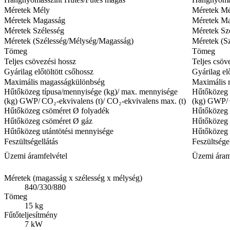
Méretek Mély
Méretek M
Méretek Magasság
Méretek M
Méretek Szélesség
Méretek Sz
Méretek (Szélesség/Mélység/Magasság)
Méretek (S
Tömeg
Tömeg
Teljes csövezési hossz
Teljes csöv
Gyárilag előtöltött csőhossz
Gyárilag el
Maximális magasságkülönbség
Maximális 
Hűtőközeg típusa/mennyisége (kg)/ max. mennyisége
Hűtőközeg 
(kg) GWP/ CO₂-ekvivalens (t)/ CO₂-ekvivalens max. (t)
(kg) GWP/ C
Hűtőközeg csöméret Ø folyadék
Hűtőközeg 
Hűtőközeg csöméret Ø gáz
Hűtőközeg 
Hűtőközeg utántötési mennyisége
Hűtőközeg 
Feszültségellátás
Feszültsége
Üzemi áramfelvétel
Üzemi áram
Méretek (magasság x szélesség x mélység)
840/330/880
Tömeg
15 kg
Fűtőteljesítmény
7 kW