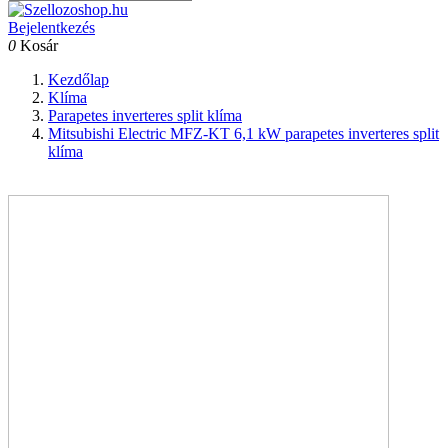
Bejelentkezés
0
Kosár
Kezdőlap
Klíma
Parapetes inverteres split klíma
Mitsubishi Electric MFZ-KT 6,1 kW parapetes inverteres split
klíma