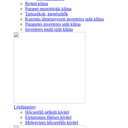
Rejtett klíma
Parapet monoblokk klíma
Tartozékok, kiegészítők
Kazettás álmennyezeti inverteres split klíma
Parapetes inverteres split klíma
Inverteres multi split klíma
Légfüggöny
Hőcserélő nélküli kivitel
Elektromos fűtéses kivitel
Melegvizes hőcserélős kivitel