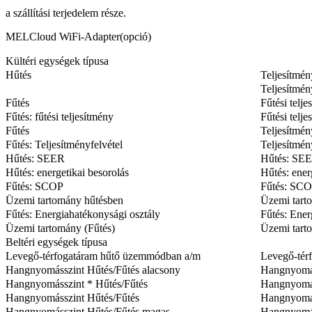
a szállítási terjedelem része.
MELCloud WiFi-Adapter(opció)
Kültéri egységek típusa
Hűtés
Teljesítmén
Teljesítmén
Fűtés
Fűtési telje
Fűtés: fűtési teljesítmény
Fűtési telje
Fűtés
Teljesítmén
Fűtés: Teljesítményfelvétel
Teljesítmén
Hűtés: SEER
Hűtés: SE
Hűtés: energetikai besorolás
Hűtés: ener
Fűtés: SCOP
Fűtés: SC
Üzemi tartomány hűtésben
Üzemi tart
Fűtés: Energiahatékonysági osztály
Fűtés: Ener
Üzemi tartomány (Fűtés)
Üzemi tart
Beltéri egységek típusa
Levegő-térfogatáram hűtő üzemmódban a/m
Levegő-tér
Hangnyomásszint Hűtés/Fűtés alacsony
Hangnyomás
Hangnyomásszint * Hűtés/Fűtés
Hangnyomás
Hangnyomásszint Hűtés/Fűtés
Hangnyomás
Hangnyomásszint Hűtés/Fűtés magas
Hangnyomás