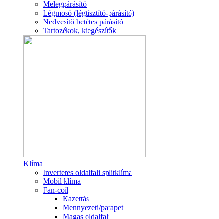
Melegpárásító
Légmosó (légtisztító-párásító)
Nedvesítő betétes párásító
Tartozékok, kiegészítők
Klíma
Inverteres oldalfali splitklíma
Mobil klíma
Fan-coil
Kazettás
Mennyezeti/parapet
Magas oldalfali