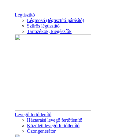
Légtisztító
Légmosó (légtisztító-párásító)
Szűrős légtisztító
Tartozékok, kiegészíők
Levegő fertőtlenítő
Háztartási levegő fertőtlenítő
Közületi levegő fertőtlenítő
Ózongenerátor