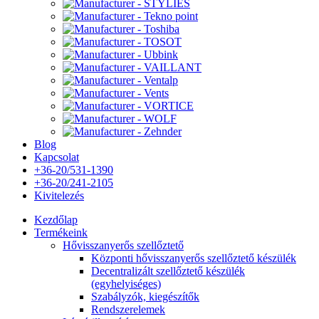
Blog
Kapcsolat
+36-20/531-1390
+36-20/241-2105
Kivitelezés
Kezdőlap
Termékeink
Hővisszanyerős szellőztető
Központi hővisszanyerős szellőztető készülék
Decentralizált szellőztető készülék
(egyhelyiséges)
Szabályzók, kiegészítők
Rendszerelemek