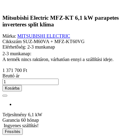
Mitsubishi Electric MFZ-KT 6,1 kW parapetes
inverteres split klíma
Márka:
MITSUBISHI ELECTRIC
Cikkszám
SUZ-M60VA + MFZ-KT60VG
Elérhetőség: 2-3 munkanap
2-3 munkanap:
A termék nincs raktáron, várhatóan ennyi a szállítási ideje.
1 371 700 Ft
Bruttó ár
Kosárba
Teljesítmény
6,1 kW
Garancia
60 hónap
Ingyenes szállítás!