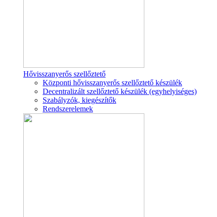
Hővisszanyerős szellőztető
Központi hővisszanyerős szellőztető készülék
Decentralizált szellőztető készülék (egyhelyiséges)
Szabályzók, kiegészítők
Rendszerelemek