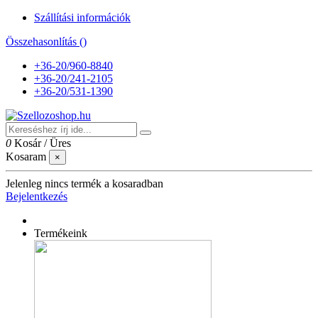
Szállítási információk
Összehasonlítás (
)
+36-20/960-8840
+36-20/241-2105
+36-20/531-1390
0
Kosár
/
Üres
Kosaram
×
Jelenleg nincs termék a kosaradban
Bejelentkezés
Termékeink