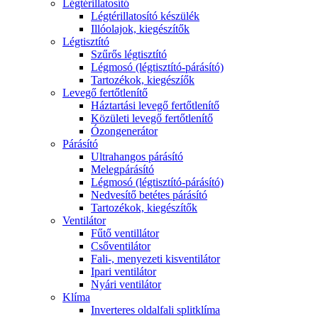
Légtérillatosító
Légtérillatosító készülék
Illóolajok, kiegészítők
Légtisztító
Szűrős légtisztító
Légmosó (légtisztító-párásító)
Tartozékok, kiegészíők
Levegő fertőtlenítő
Háztartási levegő fertőtlenítő
Közületi levegő fertőtlenítő
Ózongenerátor
Párásító
Ultrahangos párásító
Melegpárásító
Légmosó (légtisztító-párásító)
Nedvesítő betétes párásító
Tartozékok, kiegészítők
Ventilátor
Fűtő ventillátor
Csőventilátor
Fali-, menyezeti kisventilátor
Ipari ventilátor
Nyári ventilátor
Klíma
Inverteres oldalfali splitklíma