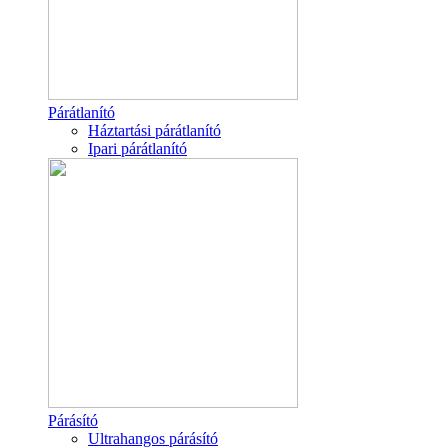
Párátlanító
Háztartási párátlanító
Ipari párátlanító
Párásító
Ultrahangos párásító