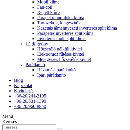
Mobil klíma
Fan-coil
Rejtett klíma
Parapet monoblokk klíma
Tartozékok, kiegészítők
Kazettás álmennyezeti inverteres split klíma
Parapetes inverteres split klíma
Inverteres multi split klíma
Légfüggöny
Hőcserélő nélküli kivitel
Elektromos fűtéses kivitel
Melegvizes hőcserélős kivitel
Párátlanító
Háztartási párátlanító
Ipari párátlanító
Blog
Kapcsolat
Kivitelezés
+36-20/241-2105
+36-20/531-1390
+36-20/960-8840
Menu
Keresés