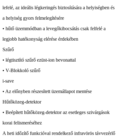
lefelé, az ideális légkeringés biztosítására a helyiségben és
a helyiség gyors felmelegítésére
• hűtő üzemmódban a levegőkibocsátás csak felfelé a
legjobb hatékonyság elérése érdekében
Szűrő
• légtisztító szűrő ezüst-ion bevonattal
• V-Blokkoló szűrő
i-save
• Az előnyben részesített üzemállapot mentése
Hűtőközeg-detektor
• Beépített hűtőközeg-detektor az esetleges szivárgások
korai felismeréséhez
A heti időzítő funkcióval rendelkező infravörös távvezérlő