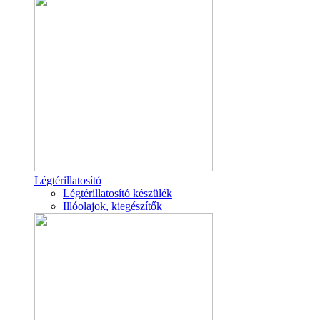
Légtérillatosító
Légtérillatosító készülék
Illóolajok, kiegészítők