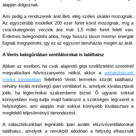
alapján dolgoznak.
Ami pedig a rendszereik árát illeti, elég széles skálán mozognak. 
Az egyszerűbb modellek 200 ezer forint körül mozognak, míg a 
csúcskategóriás verziók ára már 1,5 millió forint felett van. 
Érdemes belegondolni abba, hogy hosszú távon mennyi energiát 
fognak megspórolni, így ez az egyszeri beruházás megéri az árát.
A Vents kategóriában ventilátorokat is találhatsz
Abban az esetben, ha csak alapvető gépi szellőztetést szeretnél 
megvalósítani hővisszanyerés nélkül, akkor a 
webáruházunk 
márka kínálatában
fellelhető Vents termékei között találhatsz 
néhány kiváló minőségű ipari ventilátort is, amelyek kiválasztását 
jobb, ha légtechnikai szakemberre bízod. Ő ugyanis sokkal 
könnyebben meg tudja majd határozni a szükséges légcserét a 
helyiségben, ami alapján már sokkal könnyebb kiválasztani a 
megfelelő teljesítményű berendezést.
A választékunkban leginkább ipari axiális elszívóventilátorokat 
találhatsz, amelyek a nevükből adódóan a helység elhasznált 