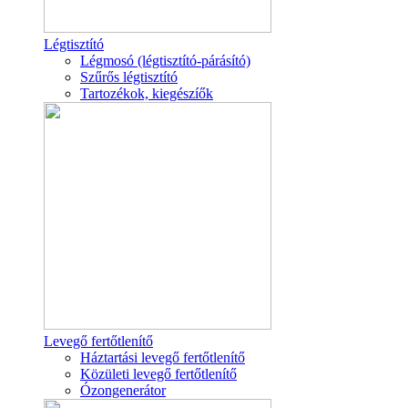
Légtisztító
Légmosó (légtisztító-párásító)
Szűrős légtisztító
Tartozékok, kiegészíők
Levegő fertőtlenítő
Háztartási levegő fertőtlenítő
Közületi levegő fertőtlenítő
Ózongenerátor