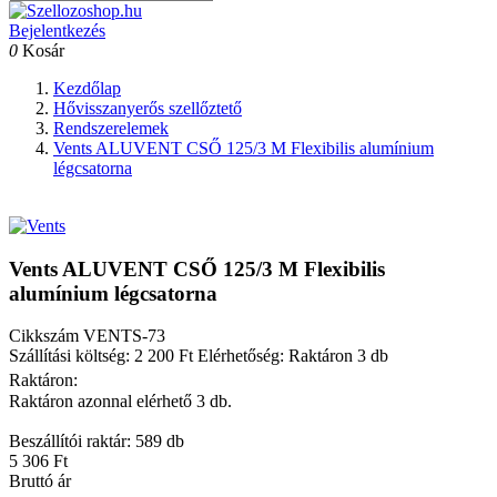
Bejelentkezés
0
Kosár
Kezdőlap
Hővisszanyerős szellőztető
Rendszerelemek
Vents ALUVENT CSŐ 125/3 M Flexibilis alumínium
légcsatorna
Vents ALUVENT CSŐ 125/3 M Flexibilis
alumínium légcsatorna
Cikkszám
VENTS-73
Szállítási költség: 2 200 Ft
Elérhetőség: Raktáron 3 db
Raktáron:
Raktáron azonnal elérhető 3 db.
Beszállítói raktár: 589 db
5 306 Ft
Bruttó ár