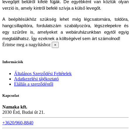
levegőjét belülről kifelé fújják. De egyébként van köztük olyan 
verzió is, amely kintről befelé szívja a külső levegőt. 
A beépítésükhöz szükség lehet még légcsatornára, toldóra, 
hangcsillapítóra, fordulatszám szabályozóra, légszelepekre és 
egy szűrőre is, amelyeket a webáruházunkban egytől egyig 
megtalálhatsz. Így ezeknek a költségével sem árt számolnod!
Érintse meg a nagyításhoz
×
Információk
Általános Szerződési Feltételek
Adatkezelési tájékoztató
Elállás a szerződéstől
Kapcsolat
Namaka kft.
2030 Érd, Budai út 21.
+3620/960-8840