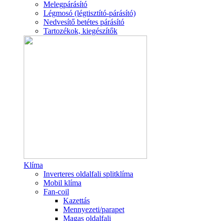
Melegpárásító
Légmosó (légtisztító-párásító)
Nedvesítő betétes párásító
Tartozékok, kiegészítők
Klíma
Inverteres oldalfali splitklíma
Mobil klíma
Fan-coil
Kazettás
Mennyezeti/parapet
Magas oldalfali