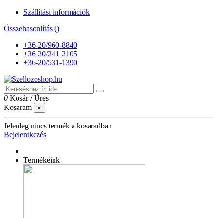
Szállítási információk
Összehasonlítás (
)
+36-20/960-8840
+36-20/241-2105
+36-20/531-1390
0
Kosár
/
Üres
Kosaram
×
Jelenleg nincs termék a kosaradban
Bejelentkezés
Termékeink