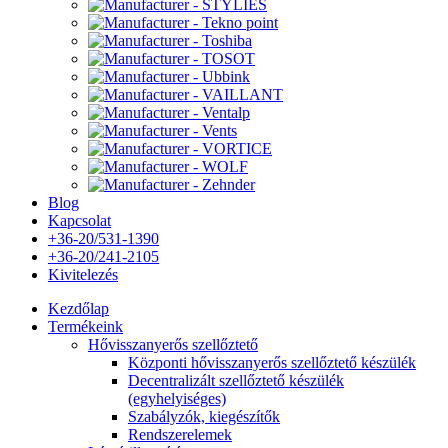
Blog
Kapcsolat
+36-20/531-1390
+36-20/241-2105
Kivitelezés
Kezdőlap
Termékeink
Hővisszanyerős szellőztető
Központi hővisszanyerős szellőztető készülék
Decentralizált szellőztető készülék
(egyhelyiséges)
Szabályzók, kiegészítők
Rendszerelemek