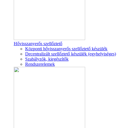
Hővisszanyerős szellőztető
Központi hővisszanyerős szellőztető készülék
Decentralizált szellőztető készülék (egyhelyiséges)
Szabályzók, kiegészítők
Rendszerelemek