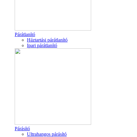
Párátlanító
Háztartási párátlanító
Ipari párátlanító
Párásító
Ultrahangos párásító