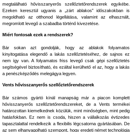
megtalálható hővisszanyerős szellőztetőrendszerek egyikébe. 
Ezeken keresztül ugyanis a „zárt ablakos” időszakokban is 
megoldható az otthonod légellátása, valamint az elhasznált, 
megromlott levegő a szabadba történő kivezetése.
Miért fontosak ezek a rendszerek?
Bár sokan azt gondolják, hogy az ablakok folyamatos 
kinyitogatása elegendő a lakás szellőztetéséhez, de sajnos ez 
nem így van. A folyamatos friss levegő csak gépi szellőztetés 
segítségével biztosítható, és ezáltal kerülhető el az, hogy a lakás 
a penészképződés melegágya legyen.
Vents hővisszanyerős szellőztetőrendszerek
Bár számos gyártó kínál manapság már a piacon komplett 
hővisszanyerős szellőztetőrendszereket, de a Vents termékei 
határozottan kiemelkednek közülük, mint minőségben, mint pedig 
hatásfokban. Ez nem is csoda, hiszen a vállalkozás évtizedes 
tapasztalattal rendelkezik a flexibilis légcsatorna gyártásában. De 
az sem elhanyagolható szempont, hogy eredeti német technológia 