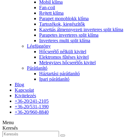
Mobil klíma
Fan-coil
Rejtett klíma
Parapet monoblokk klíma
Tartozékok, kiegészítők
Kazettás álmennyezeti inverteres split klíma
Parapetes inverteres split klíma
Inverteres multi split klíma
Légfüggöny
Hőcserélő nélküli kivitel
Elektromos fűtéses kivitel
Melegvizes hőcserélős kivitel
Párátlanító
Háztartási párátlanító
Ipari párátlanító
Blog
Kapcsolat
Kivitelezés
+36-20/241-2105
+36-20/531-1390
+36-20/960-8840
Menu
Keresés