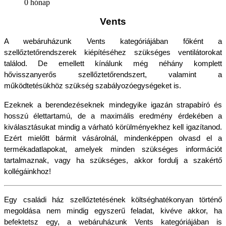
0 hónap
Vents
A webáruházunk Vents kategóriájában főként a 
szellőztetőrendszerek kiépítéséhez szükséges ventilátorokat 
találod. De emellett kínálunk még néhány komplett 
hővisszanyerős szellőztetőrendszert, valamint a 
működtetésükhöz szükség szabályozóegységeket is.
Ezeknek a berendezéseknek mindegyike igazán strapabíró és 
hosszú élettartamú, de a maximális eredmény érdekében a 
kiválasztásukat mindig a várható körülményekhez kell igazítanod. 
Ezért mielőtt bármit vásárolnál, mindenképpen olvasd el a 
termékadatlapokat, amelyek minden szükséges információt 
tartalmaznak, vagy ha szükséges, akkor fordulj a szakértő 
kollégáinkhoz!
Egy családi ház szellőztetésének költséghatékonyan történő 
megoldása nem mindig egyszerű feladat, kivéve akkor, ha 
befektetsz egy, a webáruházunk Vents kategóriájában is 