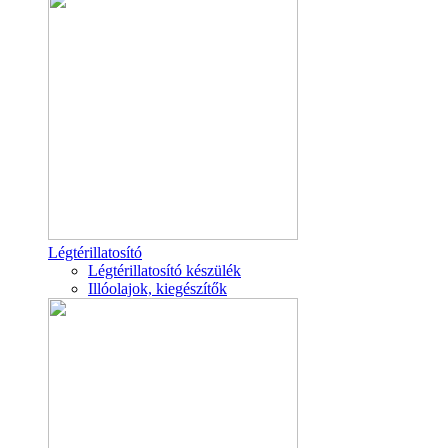
Légtérillatosító
Légtérillatosító készülék
Illóolajok, kiegészítők