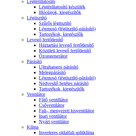
Légtérillatosító
Légtérillatosító készülék
Illóolajok, kiegészítők
Légtisztító
Szűrős légtisztító
Légmosó (légtisztító-párásító)
Tartozékok, kiegészíők
Levegő fertőtlenítő
Háztartási levegő fertőtlenítő
Közületi levegő fertőtlenítő
Ózongenerátor
Párásító
Ultrahangos párásító
Melegpárásító
Légmosó (légtisztító-párásító)
Nedvesítő betétes párásító
Tartozékok, kiegészítők
Ventilátor
Fűtő ventillátor
Csőventilátor
Fali-, menyezeti kisventilátor
Ipari ventilátor
Nyári ventilátor
Klíma
Inverteres oldalfali splitklíma