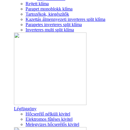
Rejtett klíma
Parapet monoblokk klíma
Tartozékok, kiegészítők
Kazettás álmennyezeti inverteres split klíma
Parapetes inverteres split klíma
Inverteres multi split klíma
Légfüggöny
Hőcserélő nélküli kivitel
Elektromos fűtéses kivitel
Melegvizes hőcserélős kivitel