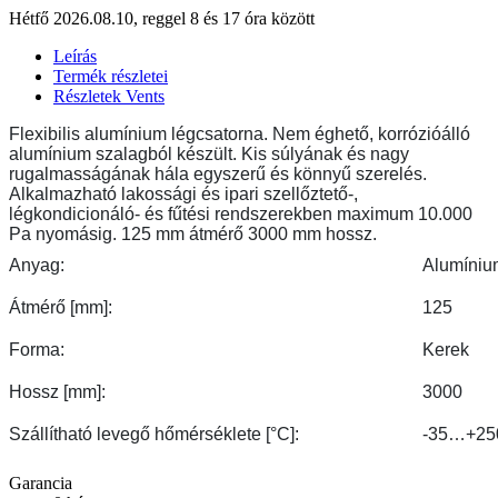
Hétfő 2026.08.10, reggel 8 és 17 óra között
Leírás
Termék részletei
Részletek Vents
Flexibilis alumínium légcsatorna. Nem éghető, korrózióálló
alumínium szalagból készült. Kis súlyának és nagy
rugalmasságának hála egyszerű és könnyű szerelés.
Alkalmazható lakossági és ipari szellőztető-,
légkondicionáló- és fűtési rendszerekben maximum 10.000
Pa nyomásig. 125 mm átmérő 3000 mm hossz.
Anyag:
Alumíniu
Átmérő [mm]:
125
Forma:
Kerek
Hossz [mm]:
3000
Szállítható levegő hőmérséklete [°С]:
-35…+25
Garancia