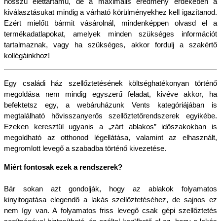
hosszú élettartamú, de a maximális eredmény érdekében a 
kiválasztásukat mindig a várható körülményekhez kell igazítanod. 
Ezért mielőtt bármit vásárolnál, mindenképpen olvasd el a 
termékadatlapokat, amelyek minden szükséges információt 
tartalmaznak, vagy ha szükséges, akkor fordulj a szakértő 
kollégáinkhoz!
Egy családi ház szellőztetésének költséghatékonyan történő 
megoldása nem mindig egyszerű feladat, kivéve akkor, ha 
befektetsz egy, a webáruházunk Vents kategóriájában is 
megtalálható hővisszanyerős szellőztetőrendszerek egyikébe. 
Ezeken keresztül ugyanis a „zárt ablakos” időszakokban is 
megoldható az otthonod légellátása, valamint az elhasznált, 
megromlott levegő a szabadba történő kivezetése.
Miért fontosak ezek a rendszerek?
Bár sokan azt gondolják, hogy az ablakok folyamatos 
kinyitogatása elegendő a lakás szellőztetéséhez, de sajnos ez 
nem így van. A folyamatos friss levegő csak gépi szellőztetés 