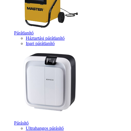
Párátlanító
Háztartási párátlanító
Ipari párátlanító
Párásító
Ultrahangos párásító