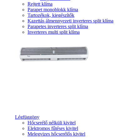
Rejtett klíma
Parapet monoblokk klíma
Tartozékok, kiegészítők
Kazettás álmennyezeti inverteres split klíma
Parapetes inverteres split klíma
Inverteres multi split klíma
Légfüggöny
Hőcserélő nélküli kivitel
Elektromos fűtéses kivitel
Melegvizes hőcserélős kivitel