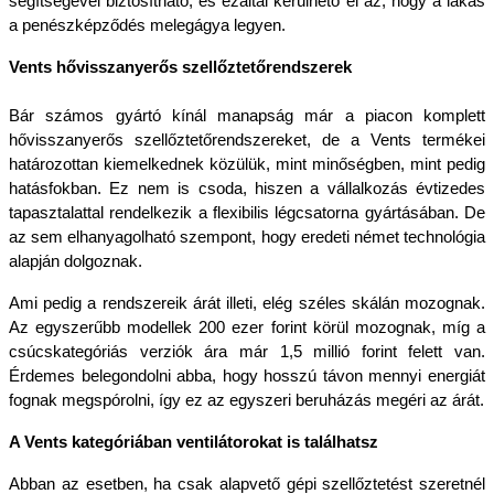
segítségével biztosítható, és ezáltal kerülhető el az, hogy a lakás 
a penészképződés melegágya legyen.
Vents hővisszanyerős szellőztetőrendszerek
Bár számos gyártó kínál manapság már a piacon komplett 
hővisszanyerős szellőztetőrendszereket, de a Vents termékei 
határozottan kiemelkednek közülük, mint minőségben, mint pedig 
hatásfokban. Ez nem is csoda, hiszen a vállalkozás évtizedes 
tapasztalattal rendelkezik a flexibilis légcsatorna gyártásában. De 
az sem elhanyagolható szempont, hogy eredeti német technológia 
alapján dolgoznak.
Ami pedig a rendszereik árát illeti, elég széles skálán mozognak. 
Az egyszerűbb modellek 200 ezer forint körül mozognak, míg a 
csúcskategóriás verziók ára már 1,5 millió forint felett van. 
Érdemes belegondolni abba, hogy hosszú távon mennyi energiát 
fognak megspórolni, így ez az egyszeri beruházás megéri az árát.
A Vents kategóriában ventilátorokat is találhatsz
Abban az esetben, ha csak alapvető gépi szellőztetést szeretnél 