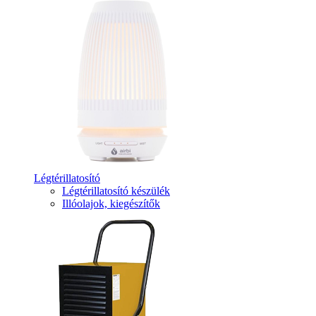
Légtérillatosító
Légtérillatosító készülék
Illóolajok, kiegészítők