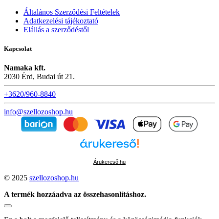
Általános Szerződési Feltételek
Adatkezelési tájékoztató
Elállás a szerződéstől
Kapcsolat
Namaka kft.
2030 Érd, Budai út 21.
+3620/960-8840
info@szellozoshop.hu
Árukereső.hu
© 2025
szellozoshop.hu
A termék hozzáadva az összehasonlításhoz.