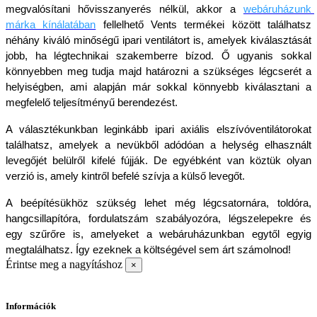
megvalósítani hővisszanyerés nélkül, akkor a 
webáruházunk 
márka kínálatában
fellelhető Vents termékei között találhatsz 
néhány kiváló minőségű ipari ventilátort is, amelyek kiválasztását 
jobb, ha légtechnikai szakemberre bízod. Ő ugyanis sokkal 
könnyebben meg tudja majd határozni a szükséges légcserét a 
helyiségben, ami alapján már sokkal könnyebb kiválasztani a 
megfelelő teljesítményű berendezést.
A választékunkban leginkább ipari axiális elszívóventilátorokat 
találhatsz, amelyek a nevükből adódóan a helység elhasznált 
levegőjét belülről kifelé fújják. De egyébként van köztük olyan 
verzió is, amely kintről befelé szívja a külső levegőt. 
A beépítésükhöz szükség lehet még légcsatornára, toldóra, 
hangcsillapítóra, fordulatszám szabályozóra, légszelepekre és 
egy szűrőre is, amelyeket a webáruházunkban egytől egyig 
megtalálhatsz. Így ezeknek a költségével sem árt számolnod!
Érintse meg a nagyításhoz
×
Információk