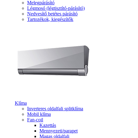
Melegpárásító
Légmosó (légtisztító-párásító)
Nedvesítő betétes párásító
Tartozékok, kiegészítők
Klíma
Inverteres oldalfali splitklíma
Mobil klíma
Fan-coil
Kazettás
Mennyezeti/parapet
Magas oldalfali