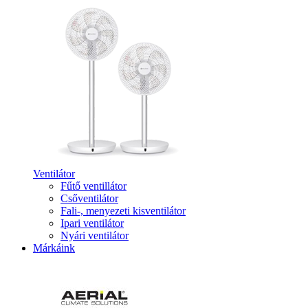
Ventilátor
Fűtő ventillátor
Csőventilátor
Fali-, menyezeti kisventilátor
Ipari ventilátor
Nyári ventilátor
Márkáink