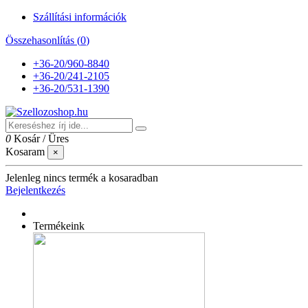
Szállítási információk
Összehasonlítás (
0
)
+36-20/960-8840
+36-20/241-2105
+36-20/531-1390
0
Kosár
/
Üres
Kosaram
×
Jelenleg nincs termék a kosaradban
Bejelentkezés
Termékeink