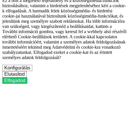
Ez a bolt a megfelelő teljesítmény és a közösségimédia-funkciók
biztosításához, valamint a hirdetések megjelenítéséhez kéri a cookie-
k elfogadását. A harmadik felek közösségimédia- és hirdetési
cookie-jai használatával biztosítunk közösségimédia-funkciókat, és
jelenítünk meg személyre szabott reklámokat. Ha több információra
van szükséged, vagy kiegészítenéd a beállításaidat, kattints a
További információ gombra, vagy keresd fel a webhely alsó részéről
elérhető Cookie-beállítások területet. A cookie-kkal kapcsolatos
további információért, valamint a személyes adatok feldolgozásának
ismertetéséért tekintsd meg Adatvédelmi és cookie-kra vonatkozó
szabályzatunkat. Elfogadod ezeket a cookie-kat és az érintett
személyes adatok feldolgozását?
Konfigurálás
Elutasítod
Elfogadod