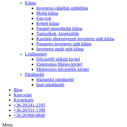
Klíma
Inverteres oldalfali splitklíma
Mobil klíma
Fan-coil
Rejtett klíma
Parapet monoblokk klíma
Tartozékok, kiegészítők
Kazettás álmennyezeti inverteres split klíma
Parapetes inverteres split klíma
Inverteres multi split klíma
Légfüggöny
Hőcserélő nélküli kivitel
Elektromos fűtéses kivitel
Melegvizes hőcserélős kivitel
Párátlanító
Háztartási párátlanító
Ipari párátlanító
Blog
Kapcsolat
Kivitelezés
+36-20/241-2105
+36-20/531-1390
+36-20/960-8840
Menu