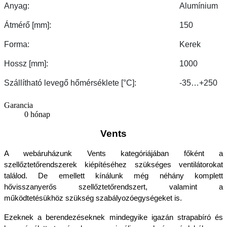
Anyag:
Alumínium
Átmérő [mm]:
150
Forma:
Kerek
Hossz [mm]:
1000
Szállítható levegő hőmérséklete [°С]:
-35…+250
Garancia
0 hónap
Vents
A webáruházunk Vents kategóriájában főként a 
szellőztetőrendszerek kiépítéséhez szükséges ventilátorokat 
találod. De emellett kínálunk még néhány komplett 
hővisszanyerős szellőztetőrendszert, valamint a 
működtetésükhöz szükség szabályozóegységeket is.
Ezeknek a berendezéseknek mindegyike igazán strapabíró és 