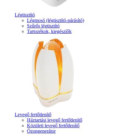
Légtisztító
Légmosó (légtisztító-párásító)
Szűrős légtisztító
Tartozékok, kiegészíők
Levegő fertőtlenítő
Háztartási levegő fertőtlenítő
Közületi levegő fertőtlenítő
Ózongenerátor