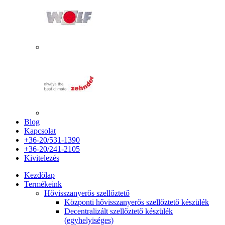
Blog
Kapcsolat
+36-20/531-1390
+36-20/241-2105
Kivitelezés
Kezdőlap
Termékeink
Hővisszanyerős szellőztető
Központi hővisszanyerős szellőztető készülék
Decentralizált szellőztető készülék
(egyhelyiséges)