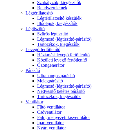
Szabályzók, kiegészítők
Rendszerelemek
Légtérillatosító
Légtérillatosító készülék
Illóolajok, kiegészítők
Légtisztító
Szűrős légtisztító
Légmosó (légtisztító-párásító)
Tartozékok, kiegészíők
Levegő fertőtlenítő
Háztartási levegő fertőtlenítő
Közületi levegő fertőtlenítő
Ózongenerátor
Párásító
Ultrahangos párásító
Melegpárásító
Légmosó (légtisztító-párásító)
Nedvesítő betétes párásító
Tartozékok, kiegészítők
Ventilátor
Fűtő ventillátor
Csőventilátor
Fali-, menyezeti kisventilátor
Ipari ventilátor
Nyári ventilátor