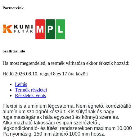
Partnereink
Szállítási idő
Ha most megrendeled, a termék várhatóan ekkor érkezik hozzád:
Hétfő 2026.08.10, reggel 8 és 17 óra között
Leírás
Termék részletei
Részletek Vents
Flexibilis alumínium légcsatorna. Nem éghető, korrózióálló
alumínium szalagból készült. Kis súlyának és nagy
rugalmasságának hála egyszerű és könnyű szerelés.
Alkalmazható lakossági és ipari szellőztető-,
légkondicionáló- és fűtési rendszerekben maximum 10.000
Pa nyomásig. 150 mm átmérő 1000 mm hossz.