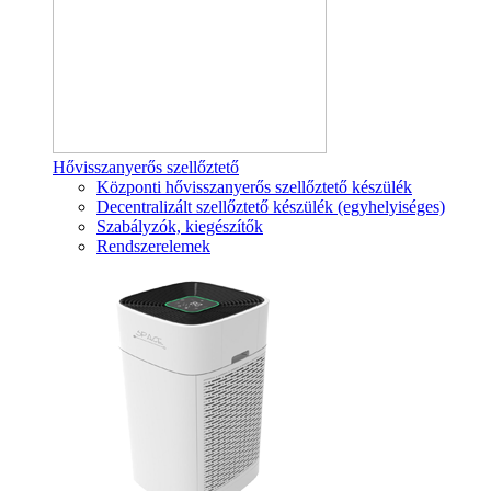
Hővisszanyerős szellőztető
Központi hővisszanyerős szellőztető készülék
Decentralizált szellőztető készülék (egyhelyiséges)
Szabályzók, kiegészítők
Rendszerelemek