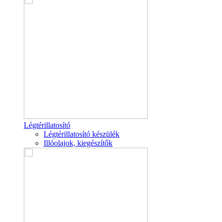
Légtérillatosító
Légtérillatosító készülék
Illóolajok, kiegészítők