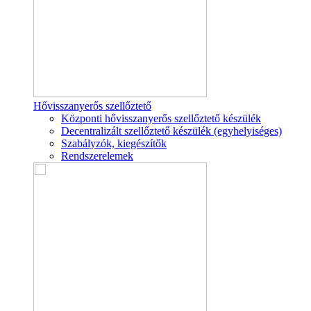
Hővisszanyerős szellőztető
Központi hővisszanyerős szellőztető készülék
Decentralizált szellőztető készülék (egyhelyiséges)
Szabályzók, kiegészítők
Rendszerelemek