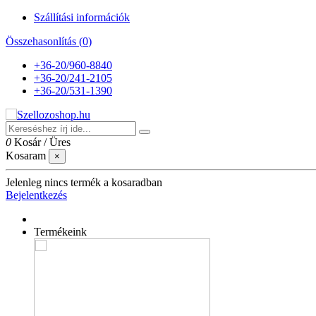
Szállítási információk
Összehasonlítás (
0
)
+36-20/960-8840
+36-20/241-2105
+36-20/531-1390
0
Kosár
/
Üres
Kosaram
×
Jelenleg nincs termék a kosaradban
Bejelentkezés
Termékeink