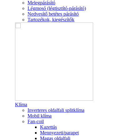
Melegpárásító
Légmosó (légtisztító-párásító)
Nedvesítő betétes párásító
Tartozékok, kiegészítők
Klíma
Inverteres oldalfali splitklíma
Mobil klíma
Fan-coil
Kazettás
Mennyezeti/parapet
Magas oldalfali