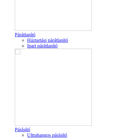
Párátlanító
Háztartási párátlanító
Ipari párátlanító
Párásító
Ultrahangos párásító