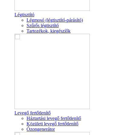
Légtisztító
Légmosó (légtisztító-párásító)
Szűrős légtisztító
Tartozékok, kiegészíők
Levegő fertőtlenítő
Háztartási levegő fertőtlenítő
Közületi levegő fertőtlenítő
Ózongenerátor