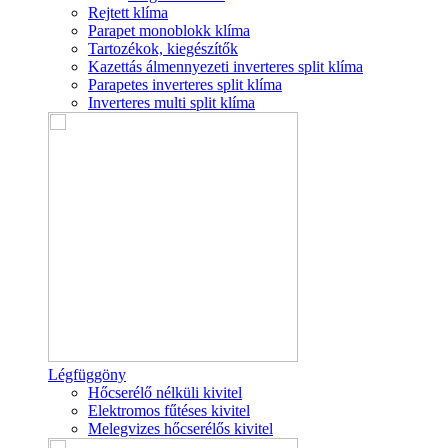
Rejtett klíma
Parapet monoblokk klíma
Tartozékok, kiegészítők
Kazettás álmennyezeti inverteres split klíma
Parapetes inverteres split klíma
Inverteres multi split klíma
Légfüggöny
Hőcserélő nélküli kivitel
Elektromos fűtéses kivitel
Melegvizes hőcserélős kivitel