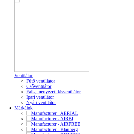
Ventilátor
Fűtő ventillátor
Csőventilátor
Fali-, menyezeti kisventilátor
Ipari ventilátor
Nyári ventilátor
Márkáink