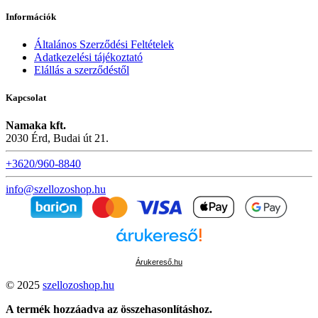
Információk
Általános Szerződési Feltételek
Adatkezelési tájékoztató
Elállás a szerződéstől
Kapcsolat
Namaka kft.
2030 Érd, Budai út 21.
+3620/960-8840
info@szellozoshop.hu
Árukereső.hu
© 2025
szellozoshop.hu
A termék hozzáadva az összehasonlításhoz.