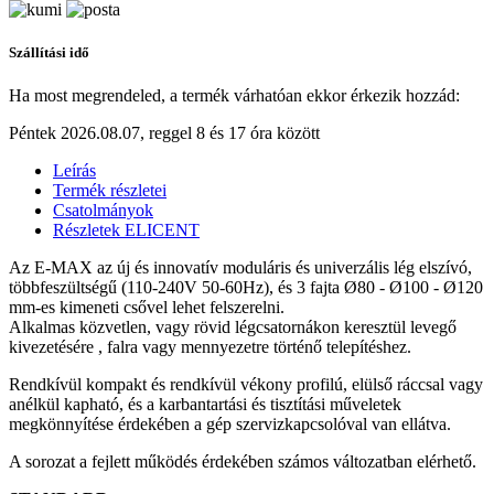
Szállítási idő
Ha most megrendeled, a termék várhatóan ekkor érkezik hozzád:
Péntek 2026.08.07, reggel 8 és 17 óra között
Leírás
Termék részletei
Csatolmányok
Részletek ELICENT
Az E-MAX az új és innovatív moduláris és univerzális lég elszívó,
többfeszültségű (110-240V 50-60Hz), és 3 fajta Ø80 - Ø100 - Ø120
mm-es kimeneti csővel lehet felszerelni.
Alkalmas közvetlen, vagy rövid légcsatornákon keresztül levegő
kivezetésére , falra vagy mennyezetre történő telepítéshez.
Rendkívül kompakt és rendkívül vékony profilú, elülső ráccsal vagy
anélkül kapható, és a karbantartási és tisztítási műveletek
megkönnyítése érdekében a gép szervizkapcsolóval van ellátva.
A sorozat a fejlett működés érdekében számos változatban elérhető.