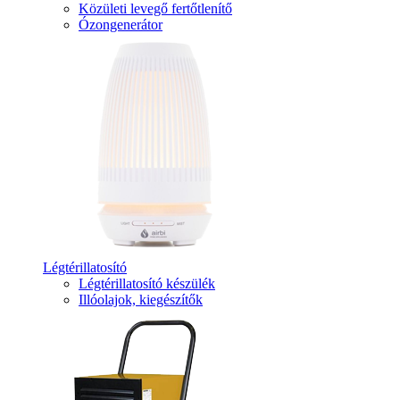
Közületi levegő fertőtlenítő
Ózongenerátor
Légtérillatosító
Légtérillatosító készülék
Illóolajok, kiegészítők