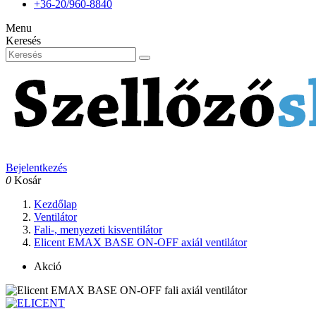
+36-20/960-8840
Menu
Keresés
Bejelentkezés
0
Kosár
Kezdőlap
Ventilátor
Fali-, menyezeti kisventilátor
Elicent EMAX BASE ON-OFF axiál ventilátor
Akció