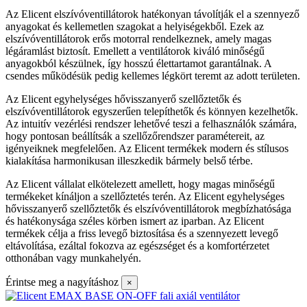
Az Elicent elszívóventillátorok hatékonyan távolítják el a szennyező
anyagokat és kellemetlen szagokat a helyiségekből. Ezek az
elszívóventillátorok erős motorral rendelkeznek, amely magas
légáramlást biztosít. Emellett a ventilátorok kiváló minőségű
anyagokból készülnek, így hosszú élettartamot garantálnak. A
csendes működésük pedig kellemes légkört teremt az adott területen.
Az Elicent egyhelységes hővisszanyerő szellőztetők és
elszívóventillátorok egyszerűen telepíthetők és könnyen kezelhetők.
Az intuitív vezérlési rendszer lehetővé teszi a felhasználók számára,
hogy pontosan beállítsák a szellőzőrendszer paramétereit, az
igényeiknek megfelelően. Az Elicent termékek modern és stílusos
kialakítása harmonikusan illeszkedik bármely belső térbe.
Az Elicent vállalat elkötelezett amellett, hogy magas minőségű
termékeket kínáljon a szellőztetés terén. Az Elicent egyhelységes
hővisszanyerő szellőztetők és elszívóventillátorok megbízhatósága
és hatékonysága széles körben ismert az iparban. Az Elicent
termékek célja a friss levegő biztosítása és a szennyezett levegő
eltávolítása, ezáltal fokozva az egészséget és a komfortérzetet
otthonában vagy munkahelyén.
Érintse meg a nagyításhoz
×