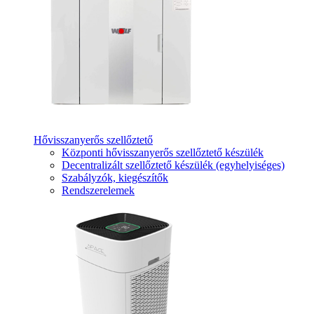
Hővisszanyerős szellőztető
Központi hővisszanyerős szellőztető készülék
Decentralizált szellőztető készülék (egyhelyiséges)
Szabályzók, kiegészítők
Rendszerelemek