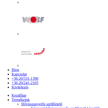
Blog
Kapcsolat
+36-20/531-1390
+36-20/241-2105
Kivitelezés
Kezdőlap
Termékeink
Hővisszanyerős szellőztető