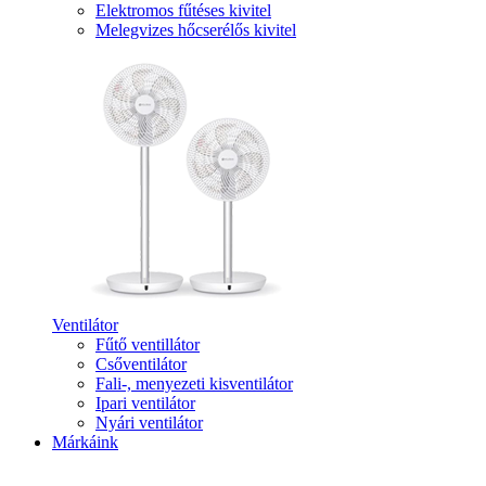
Elektromos fűtéses kivitel
Melegvizes hőcserélős kivitel
Ventilátor
Fűtő ventillátor
Csőventilátor
Fali-, menyezeti kisventilátor
Ipari ventilátor
Nyári ventilátor
Márkáink