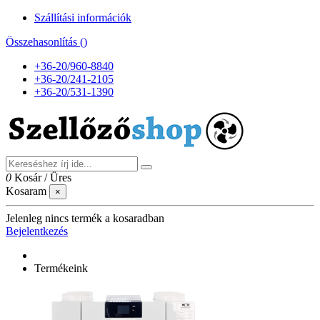
Szállítási információk
Összehasonlítás (
)
+36-20/960-8840
+36-20/241-2105
+36-20/531-1390
0
Kosár
/
Üres
Kosaram
×
Jelenleg nincs termék a kosaradban
Bejelentkezés
Termékeink