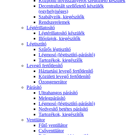
Központi hővisszanyerős szellőztető készülék
Decentralizált szellőztető készülék
(egyhelyiséges)
Szabályzók, kiegészítők
Rendszerelemek
Légtérillatosító
Légtérillatosító készülék
Illóolajok, kiegészítők
Légtisztító
Szűrős légtisztító
Légmosó (légtisztító-párásító)
Tartozékok, kiegészíők
Levegő fertőtlenítő
Háztartási levegő fertőtlenítő
Közületi levegő fertőtlenítő
Ózongenerátor
Párásító
Ultrahangos párásító
Melegpárásító
Légmosó (légtisztító-párásító)
Nedvesítő betétes párásító
Tartozékok, kiegészítők
Ventilátor
Fűtő ventillátor
Csőventilátor