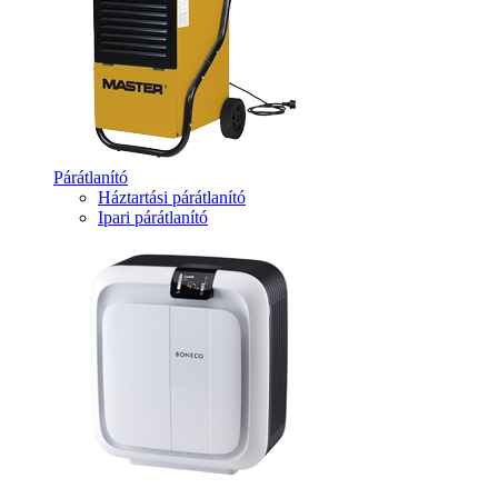
Párátlanító
Háztartási párátlanító
Ipari párátlanító