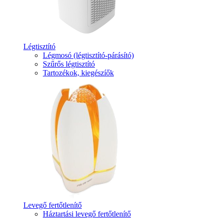
Légtisztító
Légmosó (légtisztító-párásító)
Szűrős légtisztító
Tartozékok, kiegészíők
Levegő fertőtlenítő
Háztartási levegő fertőtlenítő