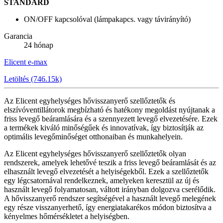
STANDARD
ON/OFF kapcsolóval (lámpakapcs. vagy távirányító)
Garancia
24 hónap
Elicent e-max
Letöltés (746.15k)
Az Elicent egyhelységes hővisszanyerő szellőztetők és
elszívóventillátorok megbízható és hatékony megoldást nyújtanak a
friss levegő beáramlására és a szennyezett levegő elvezetésére. Ezek
a termékek kiváló minőségűek és innovatívak, így biztosítják az
optimális levegőminőséget otthonaiban és munkahelyein.
Az Elicent egyhelységes hővisszanyerő szellőztetők olyan
rendszerek, amelyek lehetővé teszik a friss levegő beáramlását és az
elhasznált levegő elvezetését a helyiségekből. Ezek a szellőztetők
egy légcsatornával rendelkeznek, amelyeken keresztül az új és
használt levegő folyamatosan, váltott irányban dolgozva cserélődik.
A hővisszanyerő rendszer segítségével a használt levegő melegének
egy része visszanyerhető, így energiatakarékos módon biztosítva a
kényelmes hőmérsékletet a helyiségben.