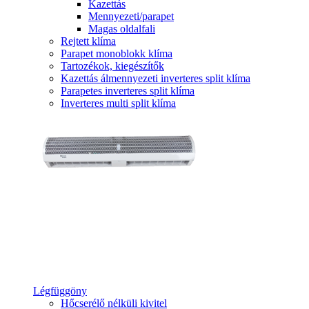
Kazettás
Mennyezeti/parapet
Magas oldalfali
Rejtett klíma
Parapet monoblokk klíma
Tartozékok, kiegészítők
Kazettás álmennyezeti inverteres split klíma
Parapetes inverteres split klíma
Inverteres multi split klíma
Légfüggöny
Hőcserélő nélküli kivitel