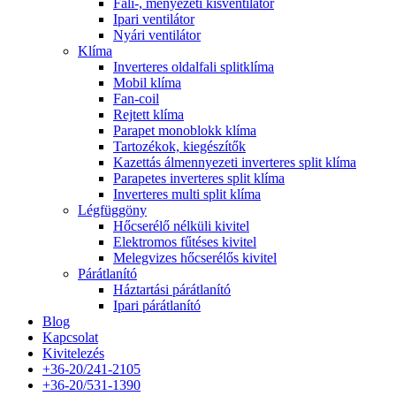
Fali-, menyezeti kisventilátor
Ipari ventilátor
Nyári ventilátor
Klíma
Inverteres oldalfali splitklíma
Mobil klíma
Fan-coil
Rejtett klíma
Parapet monoblokk klíma
Tartozékok, kiegészítők
Kazettás álmennyezeti inverteres split klíma
Parapetes inverteres split klíma
Inverteres multi split klíma
Légfüggöny
Hőcserélő nélküli kivitel
Elektromos fűtéses kivitel
Melegvizes hőcserélős kivitel
Párátlanító
Háztartási párátlanító
Ipari párátlanító
Blog
Kapcsolat
Kivitelezés
+36-20/241-2105
+36-20/531-1390