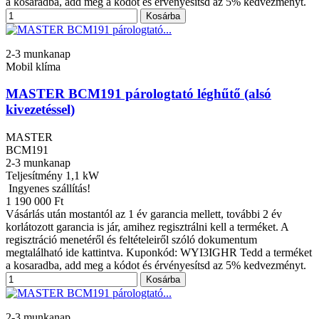
a kosaradba, add meg a kódot és érvényesítsd az 5% kedvezményt.
Kosárba
2-3 munkanap
Mobil klíma
MASTER BCM191 párologtató léghűtő (alsó
kivezetéssel)
MASTER
BCM191
2-3 munkanap
Teljesítmény
1,1 kW
Ingyenes szállítás!
1 190 000 Ft
Vásárlás után mostantól az 1 év garancia mellett, további 2 év
korlátozott garancia is jár, amihez regisztrálni kell a terméket. A
regisztráció menetéről és feltételeiről szóló dokumentum
megtalálható ide kattintva. Kuponkód: WYI3IGHR Tedd a terméket
a kosaradba, add meg a kódot és érvényesítsd az 5% kedvezményt.
Kosárba
2-3 munkanap