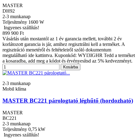
MASTER
DH92
2-3 munkanap
Teljesítmény
1600 W
Ingyenes szállítás!
899 900 Ft
Vásárlás után mostantól az 1 év garancia mellett, további 2 év
korlátozott garancia is jár, amihez regisztrálni kell a terméket. A
regisztráció menetéről és feltételeiről szóló dokumentum
megtalálható ide kattintva. Kuponkód: WYI3IGHR Tedd a terméket
a kosaradba, add meg a kódot és érvényesítsd az 5% kedvezményt.
Kosárba
2-3 munkanap
Mobil klíma
MASTER BC221 párologtató léghűtő (hordozható)
MASTER
BC221
2-3 munkanap
Teljesítmény
0,75 kW
Ingyenes szállítás!