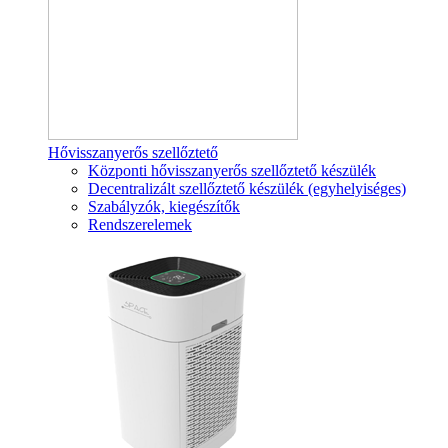
Hővisszanyerős szellőztető
Központi hővisszanyerős szellőztető készülék
Decentralizált szellőztető készülék (egyhelyiséges)
Szabályzók, kiegészítők
Rendszerelemek