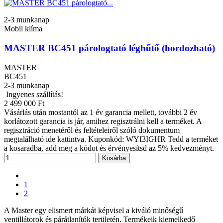
2-3 munkanap
Mobil klíma
MASTER BC451 párologtató léghűtő (hordozható)
MASTER
BC451
2-3 munkanap
Ingyenes szállítás!
2 499 000 Ft
Vásárlás után mostantól az 1 év garancia mellett, további 2 év
korlátozott garancia is jár, amihez regisztrálni kell a terméket. A
regisztráció menetéről és feltételeiről szóló dokumentum
megtalálható ide kattintva. Kuponkód: WYI3IGHR Tedd a terméket
a kosaradba, add meg a kódot és érvényesítsd az 5% kedvezményt.
Kosárba
1
2
A Master egy elismert márkát képvisel a kiváló minőségű
ventillátorok és párátlanítók területén. Termékeik kiemelkedő