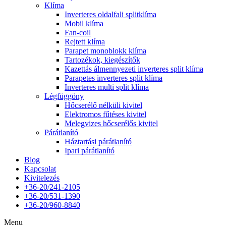
Klíma
Inverteres oldalfali splitklíma
Mobil klíma
Fan-coil
Rejtett klíma
Parapet monoblokk klíma
Tartozékok, kiegészítők
Kazettás álmennyezeti inverteres split klíma
Parapetes inverteres split klíma
Inverteres multi split klíma
Légfüggöny
Hőcserélő nélküli kivitel
Elektromos fűtéses kivitel
Melegvizes hőcserélős kivitel
Párátlanító
Háztartási párátlanító
Ipari párátlanító
Blog
Kapcsolat
Kivitelezés
+36-20/241-2105
+36-20/531-1390
+36-20/960-8840
Menu