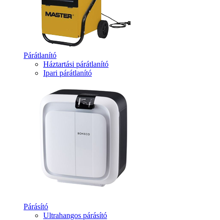
Párátlanító
Háztartási párátlanító
Ipari párátlanító
Párásító
Ultrahangos párásító