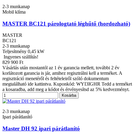
2-3 munkanap
Mobil klíma
MASTER BC121 párologtató léghűtő (hordozható)
MASTER
BC121
2-3 munkanap
Teljesítmény
0,45 kW
Ingyenes szállítás!
829 900 Ft
Vásárlás után mostantól az 1 év garancia mellett, további 2 év
korlátozott garancia is jár, amihez regisztrálni kell a terméket. A
regisztráció menetéről és feltételeiről szóló dokumentum
megtalálható ide kattintva. Kuponkód: WYI3IGHR Tedd a terméket
a kosaradba, add meg a kódot és érvényesítsd az 5% kedvezményt.
Kosárba
2-3 munkanap
Ipari párátlanító
Master DH 92 ipari párátlanító