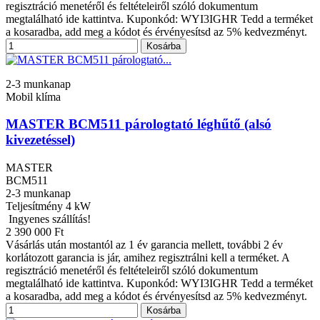
regisztráció menetéről és feltételeiről szóló dokumentum
megtalálható ide kattintva. Kuponkód: WYI3IGHR Tedd a terméket
a kosaradba, add meg a kódot és érvényesítsd az 5% kedvezményt.
Kosárba
2-3 munkanap
Mobil klíma
MASTER BCM511 párologtató léghűtő (alsó
kivezetéssel)
MASTER
BCM511
2-3 munkanap
Teljesítmény
4 kW
Ingyenes szállítás!
2 390 000 Ft
Vásárlás után mostantól az 1 év garancia mellett, további 2 év
korlátozott garancia is jár, amihez regisztrálni kell a terméket. A
regisztráció menetéről és feltételeiről szóló dokumentum
megtalálható ide kattintva. Kuponkód: WYI3IGHR Tedd a terméket
a kosaradba, add meg a kódot és érvényesítsd az 5% kedvezményt.
Kosárba