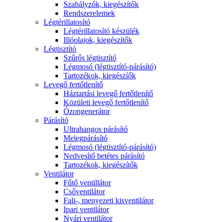
Szabályzók, kiegészítők
Rendszerelemek
Légtérillatosító
Légtérillatosító készülék
Illóolajok, kiegészítők
Légtisztító
Szűrős légtisztító
Légmosó (légtisztító-párásító)
Tartozékok, kiegészíők
Levegő fertőtlenítő
Háztartási levegő fertőtlenítő
Közületi levegő fertőtlenítő
Ózongenerátor
Párásító
Ultrahangos párásító
Melegpárásító
Légmosó (légtisztító-párásító)
Nedvesítő betétes párásító
Tartozékok, kiegészítők
Ventilátor
Fűtő ventillátor
Csőventilátor
Fali-, menyezeti kisventilátor
Ipari ventilátor
Nyári ventilátor