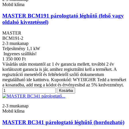
Mobil klíma
MASTER BCM191 párologtató léghűtő (felső vagy
oldalsó kivezetéssel)
MASTER
BCM191-2
2-3 munkanap
Teljesítmény
1,1 kW
Ingyenes szállítás!
1 350 000 Ft
Vásárlás után mostantól az 1 év garancia mellett, további 2 év
korlátozott garancia is jár, amihez regisztrálni kell a terméket. A
regisztráció menetéről és feltételeiről szóló dokumentum
megtalálható ide kattintva. Kuponkód: WYI3IGHR Tedd a terméket
a kosaradba, add meg a kódot és érvényesítsd az 5% kedvezményt.
Kosárba
2-3 munkanap
Mobil klíma
MASTER BC341 párologtató léghűtő (hordozható)