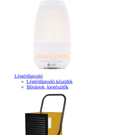
Légtérillatosító
Légtérillatosító készülék
Illóolajok, kiegészítők