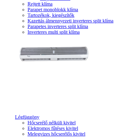
Rejtett klíma
Parapet monoblokk klíma
Tartozékok, kiegészítők
Kazettás álmennyezeti inverteres split klíma
Parapetes inverteres split klíma
Inverteres multi split klíma
Légfüggöny
Hőcserélő nélküli kivitel
Elektromos fűtéses kivitel
Melegvizes hőcserélős kivitel