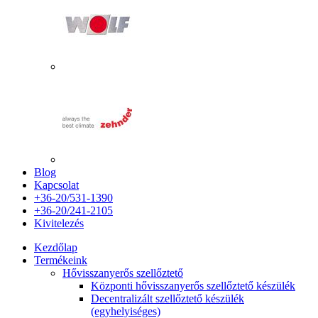
Blog
Kapcsolat
+36-20/531-1390
+36-20/241-2105
Kivitelezés
Kezdőlap
Termékeink
Hővisszanyerős szellőztető
Központi hővisszanyerős szellőztető készülék
Decentralizált szellőztető készülék
(egyhelyiséges)