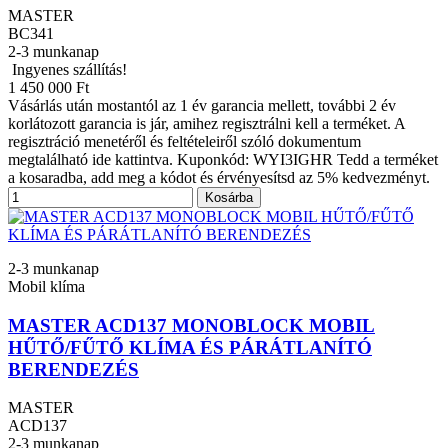
MASTER
BC341
2-3 munkanap
Ingyenes szállítás!
1 450 000 Ft
Vásárlás után mostantól az 1 év garancia mellett, további 2 év
korlátozott garancia is jár, amihez regisztrálni kell a terméket. A
regisztráció menetéről és feltételeiről szóló dokumentum
megtalálható ide kattintva. Kuponkód: WYI3IGHR Tedd a terméket
a kosaradba, add meg a kódot és érvényesítsd az 5% kedvezményt.
Kosárba
2-3 munkanap
Mobil klíma
MASTER ACD137 MONOBLOCK MOBIL
HŰTŐ/FŰTŐ KLÍMA ÉS PÁRÁTLANÍTÓ
BERENDEZÉS
MASTER
ACD137
2-3 munkanap