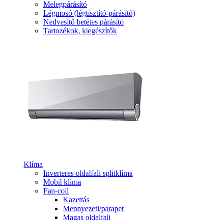
Melegpárásító
Légmosó (légtisztító-párásító)
Nedvesítő betétes párásító
Tartozékok, kiegészítők
Klíma
Inverteres oldalfali splitklíma
Mobil klíma
Fan-coil
Kazettás
Mennyezeti/parapet
Magas oldalfali