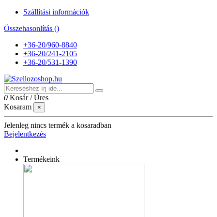
Szállítási információk
Összehasonlítás (
)
+36-20/960-8840
+36-20/241-2105
+36-20/531-1390
0
Kosár
/
Üres
Kosaram
×
Jelenleg nincs termék a kosaradban
Bejelentkezés
Termékeink