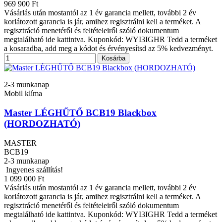
969 900 Ft
Vásárlás után mostantól az 1 év garancia mellett, további 2 év
korlátozott garancia is jár, amihez regisztrálni kell a terméket. A
regisztráció menetéről és feltételeiről szóló dokumentum
megtalálható ide kattintva. Kuponkód: WYI3IGHR Tedd a terméket
a kosaradba, add meg a kódot és érvényesítsd az 5% kedvezményt.
Kosárba
2-3 munkanap
Mobil klíma
Master LÉGHŰTŐ BCB19 Blackbox
(HORDOZHATÓ)
MASTER
BCB19
2-3 munkanap
Ingyenes szállítás!
1 099 000 Ft
Vásárlás után mostantól az 1 év garancia mellett, további 2 év
korlátozott garancia is jár, amihez regisztrálni kell a terméket. A
regisztráció menetéről és feltételeiről szóló dokumentum
megtalálható ide kattintva. Kuponkód: WYI3IGHR Tedd a terméket