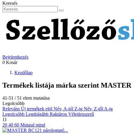
Keresés
Bejelentkezés
0
Kosár
Kezdőlap
Termékek listája márka szerint MASTER
41-51 / 51 elem mutatása
Legolcsóbb
Releváns
Új termékek elöl
Név, A-tól Z-ig
Név, Z-től A-ig
Legolcsóbb
Legdrágább
Raktáron
Véletlenszerű
11
20
40
60
Mutasd mind