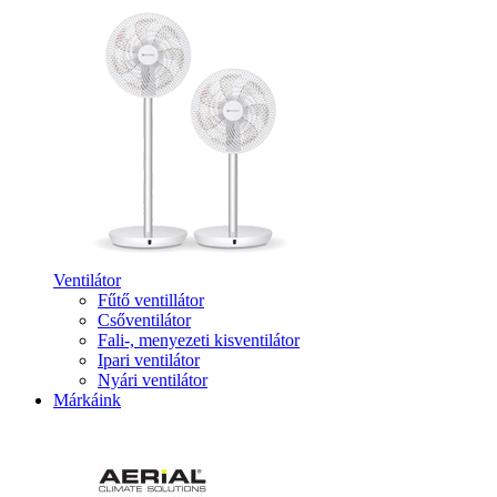
Ventilátor
Fűtő ventillátor
Csőventilátor
Fali-, menyezeti kisventilátor
Ipari ventilátor
Nyári ventilátor
Márkáink