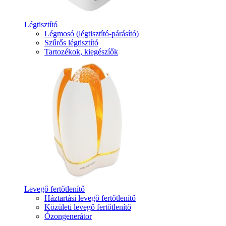
Légtisztító
Légmosó (légtisztító-párásító)
Szűrős légtisztító
Tartozékok, kiegészíők
Levegő fertőtlenítő
Háztartási levegő fertőtlenítő
Közületi levegő fertőtlenítő
Ózongenerátor