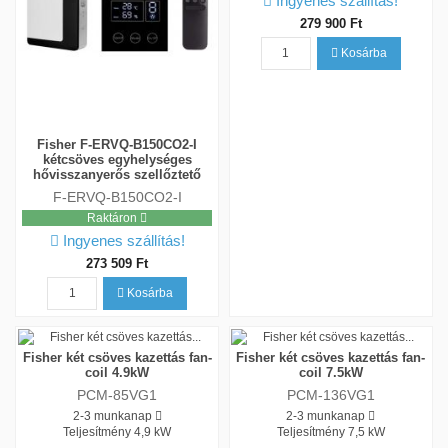
Ingyenes szállítás!
279 900 Ft
Kosárba
Fisher F-ERVQ-B150CO2-I
kétcsöves egyhelységes
hővisszanyerős szellőztető
F-ERVQ-B150CO2-I
Raktáron
Ingyenes szállítás!
273 509 Ft
Kosárba
Fisher két csöves kazettás fan-
Fisher két csöves kazettás fan-
coil 4.9kW
coil 7.5kW
PCM-85VG1
PCM-136VG1
2-3 munkanap
2-3 munkanap
Teljesítmény
4,9 kW
Teljesítmény
7,5 kW