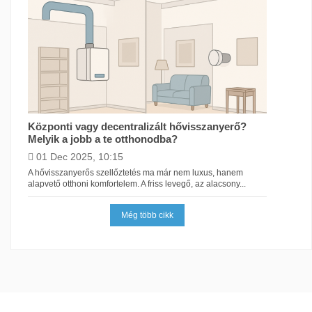
Központi vagy decentralizált hővisszanyerő?
Melyik a jobb a te otthonodba?
01 Dec 2025, 10:15
A hővisszanyerős szellőztetés ma már nem luxus, hanem
alapvető otthoni komfortelem. A friss levegő, az alacsony...
Még több cikk