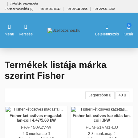
Szállítási információk
Összehasonlítás (
0
)
+36-20/960-8840
+36-20/241-2105
+36-20/531-1390
0
Menu
Keresés
Bejelentkezés
Kosár
Termékek listája márka
szerint Fisher
Legolcsóbb
40
Fisher két csöves magasfali
Fisher két csöves kazettás fan-
fan-coil 4,47/5,68 kW
coil 3kW
FFA-450A2V-W
PCM-51VM1-EU
2-3 munkanap
2-3 munkanap