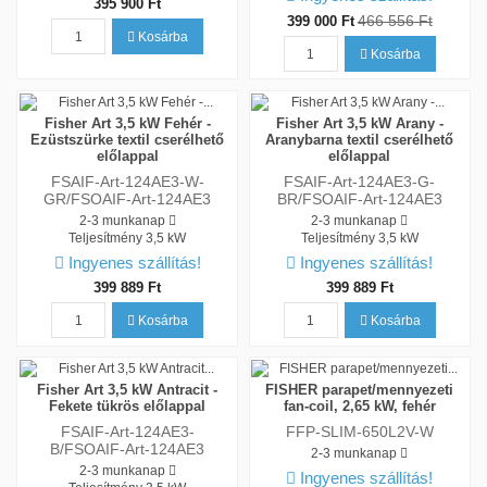
395 900 Ft
466 556 Ft
399 000 Ft
Kosárba
Kosárba
Fisher Art 3,5 kW Fehér -
Fisher Art 3,5 kW Arany -
Ezüstszürke textil cserélhető
Aranybarna textil cserélhető
előlappal
előlappal
FSAIF-Art-124AE3-W-
FSAIF-Art-124AE3-G-
GR/FSOAIF-Art-124AE3
BR/FSOAIF-Art-124AE3
2-3 munkanap
2-3 munkanap
Teljesítmény
3,5 kW
Teljesítmény
3,5 kW
Ingyenes szállítás!
Ingyenes szállítás!
399 889 Ft
399 889 Ft
Kosárba
Kosárba
Fisher Art 3,5 kW Antracit -
FISHER parapet/mennyezeti
Fekete tükrös előlappal
fan-coil, 2,65 kW, fehér
FSAIF-Art-124AE3-
FFP-SLIM-650L2V-W
B/FSOAIF-Art-124AE3
2-3 munkanap
2-3 munkanap
Ingyenes szállítás!