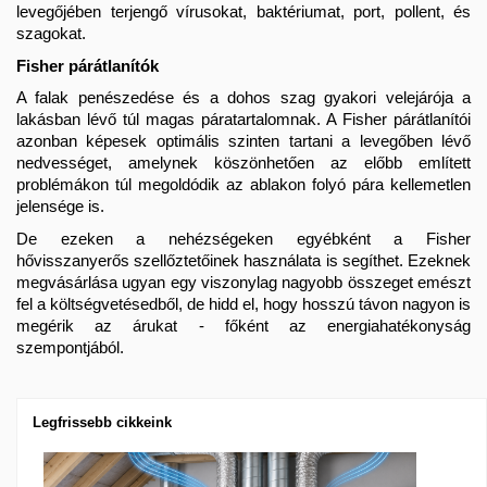
levegőjében terjengő vírusokat, baktériumat, port, pollent, és 
szagokat.
Fisher párátlanítók
A falak penészedése és a dohos szag gyakori velejárója a 
lakásban lévő túl magas páratartalomnak. A Fisher párátlanítói 
azonban képesek optimális szinten tartani a levegőben lévő 
nedvességet, amelynek köszönhetően az előbb említett 
problémákon túl megoldódik az ablakon folyó pára kellemetlen 
jelensége is.
De ezeken a nehézségeken egyébként a Fisher 
hővisszanyerős szellőztetőinek használata is segíthet. Ezeknek 
megvásárlása ugyan egy viszonylag nagyobb összeget emészt 
fel a költségvetésedből, de hidd el, hogy hosszú távon nagyon is 
megérik az árukat - főként az energiahatékonyság 
szempontjából.
Legfrissebb cikkeink