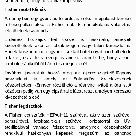
sem vehető, hogy be vannak kapcsolva. 
Fisher mobil klímák
Amennyiben egy gyors és felfordulás nélküli megoldást keresel 
a hőség ellen, akkor a Fisher mobil klímái tökéletes választást 
jelenthetnek számodra. 
Érdemes hozzájuk két csövet is használni, amelyek 
kivezethetőek akár az ablaküvegen vagy falon keresztül is. 
Ennek köszönhetően ugyanis sokkal hatékonyabban hűthető le 
a lakás, és a friss levegő is anélkül áramlik be, hogy a kinti 
tomboló kánikulából bármit is megéreznél. 
Továbbá javasoljuk hozzá még az ajtórésszigetelő-függöny 
használatát is, amely az öntapadós kivitelezésének 
köszönhetően könnyen rögzíthető a résnyire nyitott ajtóra is. A 
középen pedig van egy cipzárral ellátott rész, amelyen keresztül 
kivezethető a cső.
Fisher légtisztítók
A Fisher légtisztítók HEPA-H11 szűrőval, aktív szén szűrővel, 
porszűrővel, fotokatalitikus szűrővel, ionizátorral és UV-
sterilizálóval vannak felszerelve, amelynek köszönhetően 
rendkívül hatékonyan képesek megszűrni az otthonod 