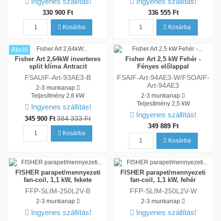
Ingyenes szállítás!
Ingyenes szállítás!
330 900 Ft
336 555 Ft
Kosárba
Kosárba
Akció
Fisher Art 2,64kW inverteres
Fisher Art 2,5 kW Fehér -
split klíma Antracit
Fényes előlappal
FSAUIF-Art-93AE3-B
FSAIF-Art-94AE3-W/FSOAIF-
Art-94AE3
2-3 munkanap
Teljesítmény
2,6 kW
2-3 munkanap
Teljesítmény
2,5 kW
Ingyenes szállítás!
Ingyenes szállítás!
384 333 Ft
345 900 Ft
349 889 Ft
Kosárba
Kosárba
FISHER parapet/mennyezeti
FISHER parapet/mennyezeti
fan-coil, 1,1 kW, fekete
fan-coil, 1,1 kW, fehér
FFP-SLIM-250L2V-B
FFP-SLIM-250L2V-W
2-3 munkanap
2-3 munkanap
Ingyenes szállítás!
Ingyenes szállítás!