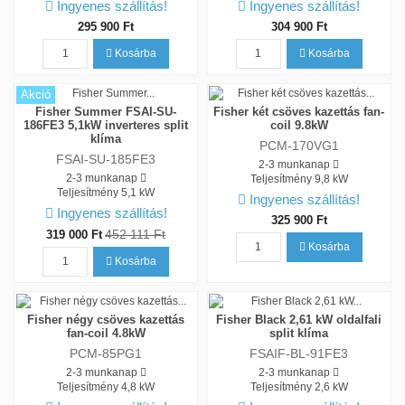
Ingyenes szállítás!
Ingyenes szállítás!
295 900 Ft
304 900 Ft
Kosárba
Kosárba
Akció
Fisher Summer FSAI-SU-
Fisher két csöves kazettás fan-
186FE3 5,1kW inverteres split
coil 9.8kW
klíma
PCM-170VG1
FSAI-SU-185FE3
2-3 munkanap
2-3 munkanap
Teljesítmény
9,8 kW
Teljesítmény
5,1 kW
Ingyenes szállítás!
Ingyenes szállítás!
325 900 Ft
452 111 Ft
319 000 Ft
Kosárba
Kosárba
Fisher négy csöves kazettás
Fisher Black 2,61 kW oldalfali
fan-coil 4.8kW
split klíma
PCM-85PG1
FSAIF-BL-91FE3
2-3 munkanap
2-3 munkanap
Teljesítmény
4,8 kW
Teljesítmény
2,6 kW