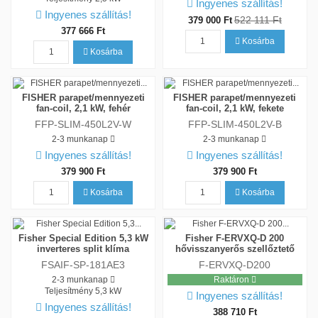
Ingyenes szállítás!
Ingyenes szállítás!
522 111 Ft
379 000 Ft
377 666 Ft
Kosárba
Kosárba
FISHER parapet/mennyezeti
FISHER parapet/mennyezeti
fan-coil, 2,1 kW, fehér
fan-coil, 2,1 kW, fekete
FFP-SLIM-450L2V-W
FFP-SLIM-450L2V-B
2-3 munkanap
2-3 munkanap
Ingyenes szállítás!
Ingyenes szállítás!
379 900 Ft
379 900 Ft
Kosárba
Kosárba
Fisher Special Edition 5,3 kW
Fisher F-ERVXQ-D 200
inverteres split klíma
hővisszanyerős szellőztető
FSAIF-SP-181AE3
F-ERVXQ-D200
2-3 munkanap
Raktáron
Teljesítmény
5,3 kW
Ingyenes szállítás!
Ingyenes szállítás!
388 710 Ft