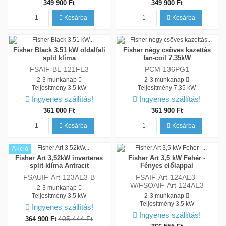
349 900 Ft
349 900 Ft
Kosárba
Kosárba
Fisher Black 3.51 kW oldalfali
Fisher négy csöves kazettás
split klíma
fan-coil 7.35kW
FSAIF-BL-121FE3
PCM-136PG1
2-3 munkanap
2-3 munkanap
Teljesítmény
3,5 kW
Teljesítmény
7,35 kW
Ingyenes szállítás!
Ingyenes szállítás!
361 000 Ft
361 900 Ft
Kosárba
Kosárba
Akció
Fisher Art 3,52kW inverteres
Fisher Art 3,5 kW Fehér -
split klíma Antracit
Fényes előlappal
FSAUIF-Art-123AE3-B
FSAIF-Art-124AE3-
W/FSOAIF-Art-124AE3
2-3 munkanap
Teljesítmény
3,5 kW
2-3 munkanap
Teljesítmény
3,5 kW
Ingyenes szállítás!
Ingyenes szállítás!
405 444 Ft
364 900 Ft