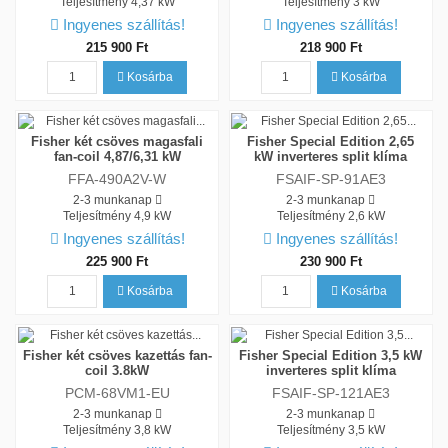
Teljesítmény
4,37 kW
Teljesítmény
3 kW
Ingyenes szállítás!
Ingyenes szállítás!
215 900 Ft
218 900 Ft
Kosárba
Kosárba
Fisher két csöves magasfali
Fisher Special Edition 2,65
fan-coil 4,87/6,31 kW
kW inverteres split klíma
FFA-490A2V-W
FSAIF-SP-91AE3
2-3 munkanap
2-3 munkanap
Teljesítmény
4,9 kW
Teljesítmény
2,6 kW
Ingyenes szállítás!
Ingyenes szállítás!
225 900 Ft
230 900 Ft
Kosárba
Kosárba
Fisher két csöves kazettás fan-
Fisher Special Edition 3,5 kW
coil 3.8kW
inverteres split klíma
PCM-68VM1-EU
FSAIF-SP-121AE3
2-3 munkanap
2-3 munkanap
Teljesítmény
3,8 kW
Teljesítmény
3,5 kW