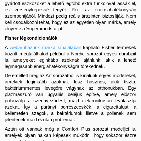
gyártott eszközöket a lehető legtöbb extra funkcióval lássák el, 
és versenyképessé tegyék őket az energiahatékonyság 
szempontjából. Mindezt pedig reális árszinten biztosítják. Nem 
kell csodálkozni tehát, hogy ez az egyetlen olyan márka, amely 
elnyerte a Superbrands díjat.
Fisher légkondicionálók
A
webáruházunk márka kínálatában
kapható Fisher termékek 
között megtalálhatod például a Nordic sorozat egyes darabjait 
is, amelyeket leginkább azoknak ajánlunk, akik a lehető 
legmagasabb energiahatékonyságra törekednek. 
De emellett még az Art sorozatból is kínálunk egyes modelleket, 
amelyek leginkább azoknak lesz hasznos, akik tiszta, 
baktériummentes levegőre vágynak az otthonukban. Egy 
plazmaszűrő van ugyanis beléjük építve, amely először 
polarizálja a szennyeződést, majd elektronikusan leválasztja 
azokat. Így a parányi porrészecskék, a cigarettafüst, a 
kellemetlen szagok, a baktériumok illetve a pollenek sem 
jelentenek majd ezután problémát.
Aztán ott vannak még a Comfort Plus sorozat modelljei is, 
amelyek olyan halkan képesek működni, hogy sokszor észre 