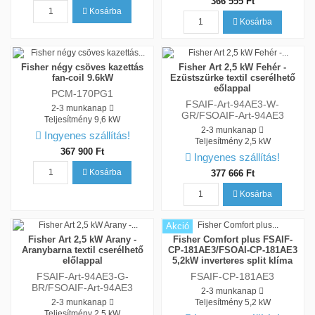
366 555 Ft
Kosárba
Kosárba
Fisher négy csöves kazettás
Fisher Art 2,5 kW Fehér -
fan-coil 9.6kW
Ezüstszürke textil cserélhető
eőlappal
PCM-170PG1
FSAIF-Art-94AE3-W-
2-3 munkanap
GR/FSOAIF-Art-94AE3
Teljesítmény
9,6 kW
2-3 munkanap
Ingyenes szállítás!
Teljesítmény
2,5 kW
367 900 Ft
Ingyenes szállítás!
Kosárba
377 666 Ft
Kosárba
Akció
Fisher Art 2,5 kW Arany -
Fisher Comfort plus FSAIF-
Aranybarna textil cserélhető
CP-181AE3/FSOAI-CP-181AE3
előlappal
5,2kW inverteres split klíma
FSAIF-Art-94AE3-G-
FSAIF-CP-181AE3
BR/FSOAIF-Art-94AE3
2-3 munkanap
2-3 munkanap
Teljesítmény
5,2 kW
Teljesítmény
2,5 kW