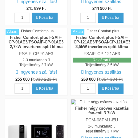
Ingyenes szállítás!
Ingyenes szállítás!
241 899 Ft
244 900 Ft
Kosárba
Kosárba
Akció
Akció
Fisher Comfort plus FSAIF-
Fisher Comfort plus FSAIF-
CP-91AE3/FSOAIF-CP-91AE3
CP-121AE3/FSOAI-CP-121AE3
2,7kW inverteres split klíma
3,5kW inverteres split klíma
FSAIF-CP-91AE3
FSAIF-CP-121AE3
2-3 munkanap
Raktáron
Teljesítmény
2,7 kW
Teljesítmény
3,5 kW
Ingyenes szállítás!
Ingyenes szállítás!
333 223 Ft
354 334 Ft
255 000 Ft
269 000 Ft
Kosárba
Kosárba
Fisher négy csöves kazettás
fan-coil 3.7kW
PCM-68PM1-EU
2-3 munkanap
Teljesítmény
3,7 kW