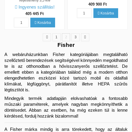
Teljesítmény
3,5 kW
409 900 Ft
Ingyenes szállítás!
Kosárba
405 445 Ft
Kosárba
1
2
3
Fisher
A webáruházunkban Fisher kategóriájában megtalálható 
szellőztető berendezések segítségével könnyedén megoldhatod 
te is az otthonodban a hővisszanyerős szellőztetést. De 
emellett ebben a kategóriában találod még a modern otthon 
elengedhetetlen eszközei közé tartozó mobil és oldalfali 
klímákat, légfüggönyt, párátlanítót illetve HEPA szűrős 
légtisztítót is.
Mindegyik termék adatlapján elolvashatóak a fontosabb 
műszaki paraméterek, amelyek nagyban megkönnyíthetik a 
döntésedet. Abban az esetben, ha még ezeken túl is lenne 
kérdésed, fordulj hozzánk bizalommal!
A Fisher márka mindig is arra törekedett, hogy az általuk 