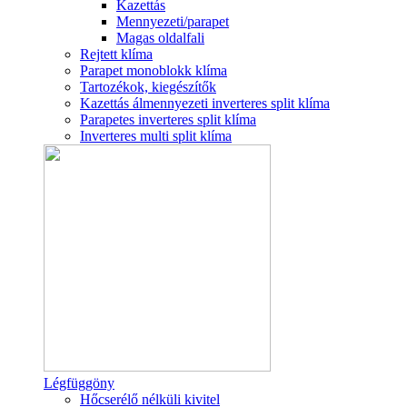
Kazettás
Mennyezeti/parapet
Magas oldalfali
Rejtett klíma
Parapet monoblokk klíma
Tartozékok, kiegészítők
Kazettás álmennyezeti inverteres split klíma
Parapetes inverteres split klíma
Inverteres multi split klíma
Légfüggöny
Hőcserélő nélküli kivitel