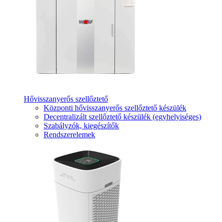
Hővisszanyerős szellőztető
Központi hővisszanyerős szellőztető készülék
Decentralizált szellőztető készülék (egyhelyiséges)
Szabályzók, kiegészítők
Rendszerelemek