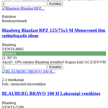
Kosárba
Raktáron
Rendszerelemek
Blauberg Blaufast RPZ 125/75x3 M Mennyezeti fém
szelepfogadó idom
Blauberg
VENTS-8005
Raktáron
21 397 Ft
Akció! -10% minden Blauberg termékre! Kupon kód: GCZ3SVVM
Kosárba
2-3 munkanap
Fali-, menyezeti kisventilátor
BLAUBERG BRAVO 100 H Lakossági ventilátor
Blauberg
VENTS-5208