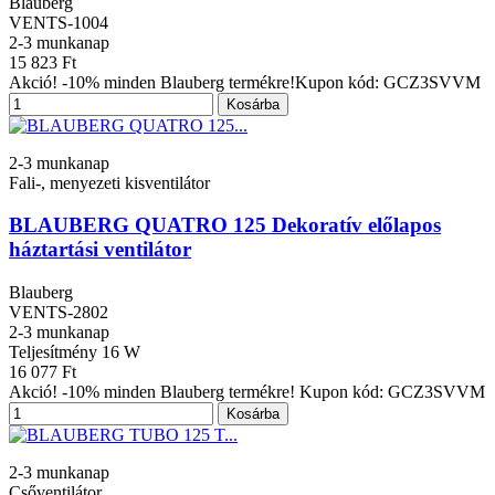
Blauberg
VENTS-1004
2-3 munkanap
15 823 Ft
Akció! -10% minden Blauberg termékre!Kupon kód: GCZ3SVVM
Kosárba
2-3 munkanap
Fali-, menyezeti kisventilátor
BLAUBERG QUATRO 125 Dekoratív előlapos
háztartási ventilátor
Blauberg
VENTS-2802
2-3 munkanap
Teljesítmény
16 W
16 077 Ft
Akció! -10% minden Blauberg termékre! Kupon kód: GCZ3SVVM
Kosárba
2-3 munkanap
Csőventilátor