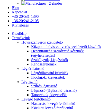
Blog
Kapcsolat
+36-20/531-1390
+36-20/241-2105
Kivitelezés
Kezdőlap
Termékeink
Hővisszanyerős szellőztető
Központi hővisszanyerős szellőztető készülék
Decentralizált szellőztető készülék
(egyhelyiséges)
Szabályzók, kiegészítők
Rendszerelemek
Légtérillatosító
Légtérillatosító készülék
Illóolajok, kiegészítők
Légtisztító
Szűrős légtisztító
Légmosó (légtisztító-párásító)
Tartozékok, kiegészíők
Levegő fertőtlenítő
Háztartási levegő fertőtlenítő
Közületi levegő fertőtlenítő