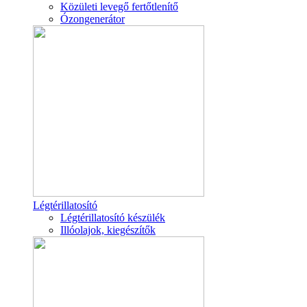
Közületi levegő fertőtlenítő
Ózongenerátor
Légtérillatosító
Légtérillatosító készülék
Illóolajok, kiegészítők