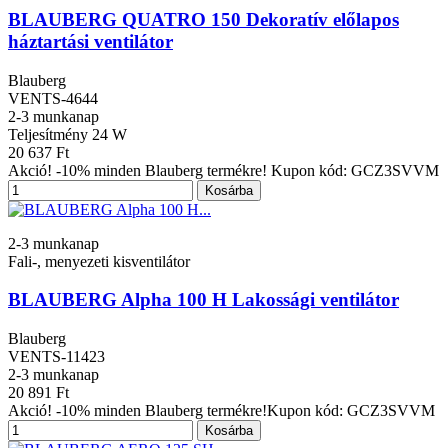
BLAUBERG QUATRO 150 Dekoratív előlapos
háztartási ventilátor
Blauberg
VENTS-4644
2-3 munkanap
Teljesítmény
24 W
20 637 Ft
Akció! -10% minden Blauberg termékre! Kupon kód: GCZ3SVVM
Kosárba
2-3 munkanap
Fali-, menyezeti kisventilátor
BLAUBERG Alpha 100 H Lakossági ventilátor
Blauberg
VENTS-11423
2-3 munkanap
20 891 Ft
Akció! -10% minden Blauberg termékre!Kupon kód: GCZ3SVVM
Kosárba