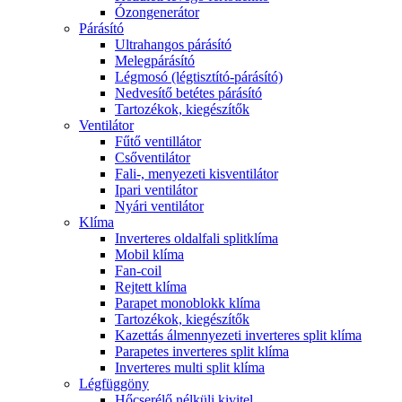
Ózongenerátor
Párásító
Ultrahangos párásító
Melegpárásító
Légmosó (légtisztító-párásító)
Nedvesítő betétes párásító
Tartozékok, kiegészítők
Ventilátor
Fűtő ventillátor
Csőventilátor
Fali-, menyezeti kisventilátor
Ipari ventilátor
Nyári ventilátor
Klíma
Inverteres oldalfali splitklíma
Mobil klíma
Fan-coil
Rejtett klíma
Parapet monoblokk klíma
Tartozékok, kiegészítők
Kazettás álmennyezeti inverteres split klíma
Parapetes inverteres split klíma
Inverteres multi split klíma
Légfüggöny
Hőcserélő nélküli kivitel