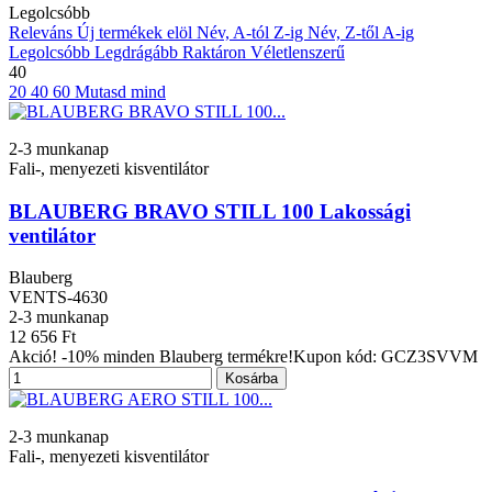
Legolcsóbb
Releváns
Új termékek elöl
Név, A-tól Z-ig
Név, Z-től A-ig
Legolcsóbb
Legdrágább
Raktáron
Véletlenszerű
40
20
40
60
Mutasd mind
2-3 munkanap
Fali-, menyezeti kisventilátor
BLAUBERG BRAVO STILL 100 Lakossági
ventilátor
Blauberg
VENTS-4630
2-3 munkanap
12 656 Ft
Akció! -10% minden Blauberg termékre!Kupon kód: GCZ3SVVM
Kosárba
2-3 munkanap
Fali-, menyezeti kisventilátor