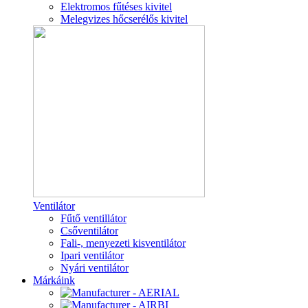
Elektromos fűtéses kivitel
Melegvizes hőcserélős kivitel
Ventilátor
Fűtő ventillátor
Csőventilátor
Fali-, menyezeti kisventilátor
Ipari ventilátor
Nyári ventilátor
Márkáink