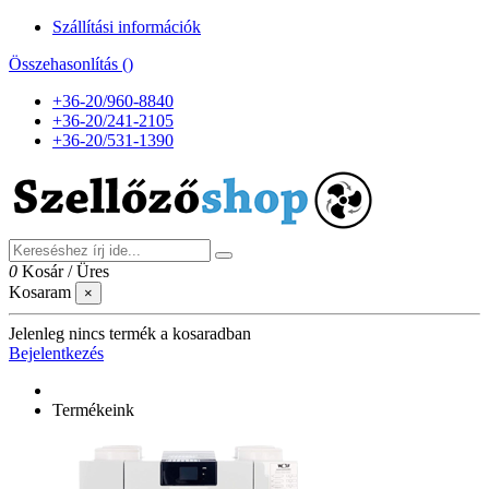
Szállítási információk
Összehasonlítás (
)
+36-20/960-8840
+36-20/241-2105
+36-20/531-1390
0
Kosár
/
Üres
Kosaram
×
Jelenleg nincs termék a kosaradban
Bejelentkezés
Termékeink