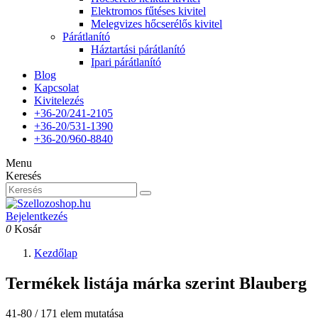
Elektromos fűtéses kivitel
Melegvizes hőcserélős kivitel
Párátlanító
Háztartási párátlanító
Ipari párátlanító
Blog
Kapcsolat
Kivitelezés
+36-20/241-2105
+36-20/531-1390
+36-20/960-8840
Menu
Keresés
Bejelentkezés
0
Kosár
Kezdőlap
Termékek listája márka szerint Blauberg
41-80 / 171 elem mutatása