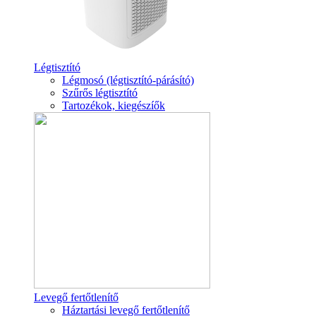
Légtisztító
Légmosó (légtisztító-párásító)
Szűrős légtisztító
Tartozékok, kiegészíők
Levegő fertőtlenítő
Háztartási levegő fertőtlenítő