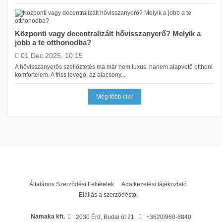
Központi vagy decentralizált hővisszanyerő? Melyik a
jobb a te otthonodba?
01 Dec 2025, 10:15
A hővisszanyerős szellőztetés ma már nem luxus, hanem alapvető otthoni
komfortelem. A friss levegő, az alacsony...
Még több cikk
Általános Szerződési Feltételek
Adatkezelési tájékoztató
Elállás a szerződéstől
Namaka kft.
2030 Érd, Budai út 21.
+3620/960-8840