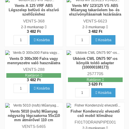
Vents A 125 VRF ABS
Vents MV 123/125 VS ABS
Légszelep befúvó és elszívó
Műanyag takaróelem be- és
szellőzéshez
elszívónyílásainak lezárására
VENTS-368
VENTS-6623
2-3 munkanap
2-3 munkanap
3 482 Ft
3 482 Ft
Kosárba
Kosárba
Vents D 300x300 Falra vagy
Ubbink CWL DN75 90°-os
mennyezetre való használatra
könyök toldó adapter
(100000188173)
VENTS-288
2577705
Raktáron
3 482 Ft
Raktáron
3 620 Ft
Kosárba
Kosárba
Vents 5010 (ns/b) Műanyag
Fisher Kondenzvíz elvezető
négyszög légcsatorna 55x110
cső mobil klímához
mm átmérővel 110 cm
FI01T0DRAINPIPE001
VENTS-5465
2-3 munkanap