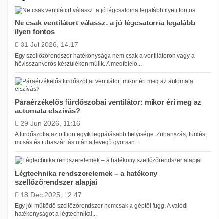
Ne csak ventilátort válassz: a jó légcsatorna legalább
ilyen fontos
31 Jul 2026, 14:17
Egy szellőzőrendszer hatékonysága nem csak a ventilátoron vagy a
hővisszanyerős készüléken múlik. A megfelelő...
Páraérzékelős fürdőszobai ventilátor: mikor éri meg az
automata elszívás?
29 Jun 2026, 11:16
A fürdőszoba az otthon egyik legpárásabb helyisége. Zuhanyzás, fürdés,
mosás és ruhaszárítás után a levegő gyorsan...
Légtechnika rendszerelemek – a hatékony
szellőzőrendszer alapjai
18 Dec 2025, 12:47
Egy jól működő szellőzőrendszer nemcsak a géptől függ. A valódi
hatékonyságot a légtechnikai...