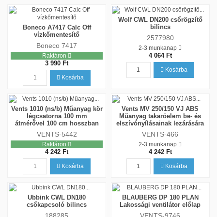
Wolf CWL DN200 csőrögzítő
bilincs
Boneco A7417 Calc Off
vízkőmentesítő
2577980
Boneco 7417
2-3 munkanap
4 064 Ft
Raktáron
3 990 Ft
Kosárba
Kosárba
Vents 1010 (ns/b) Műanyag kör
Vents MV 250/150 VJ ABS
légcsatorna 100 mm
Műanyag takaróelem be- és
átmérővel 100 cm hosszban
elszívónyílásainak lezárására
VENTS-5442
VENTS-466
Raktáron
2-3 munkanap
4 242 Ft
4 242 Ft
Kosárba
Kosárba
Ubbink CWL DN180
BLAUBERG DP 180 PLAN
csőkapcsoló bilincs
Lakossági ventilátor előlap
188285
VENTS-9746